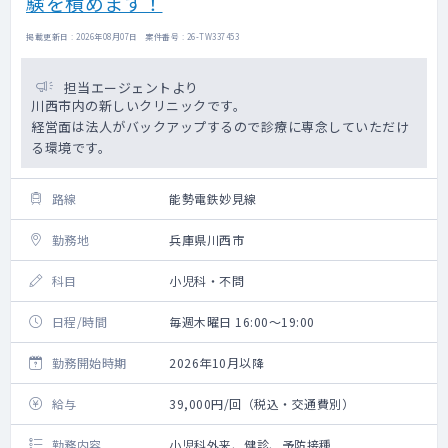
験を積めます！
掲載更新日 : 2026年08月07日 案件番号 : 26-TW337453
担当エージェントより
川西市内の新しいクリニックです。
経営面は法人がバックアップするので診療に専念していただけ
る環境です。
路線
能勢電鉄妙見線
勤務地
兵庫県川西市
科目
小児科・不問
日程/時間
毎週木曜日 16:00～19:00
勤務開始時期
2026年10月以降
給与
39,000円/回（税込・交通費別）
勤務内容
小児科外来、健診、予防接種