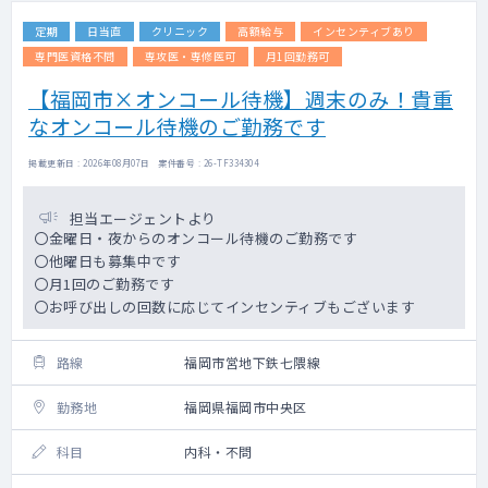
定期
日当直
クリニック
高額給与
インセンティブあり
専門医資格不問
専攻医・専修医可
月1回勤務可
【福岡市×オンコール待機】週末のみ！貴重
なオンコール待機のご勤務です
掲載更新日 : 2026年08月07日 案件番号 : 26-TF334304
担当エージェントより
〇金曜日・夜からのオンコール待機のご勤務です
〇他曜日も募集中です
〇月1回のご勤務です
〇お呼び出しの回数に応じてインセンティブもございます
路線
福岡市営地下鉄七隈線
勤務地
福岡県福岡市中央区
科目
内科・不問