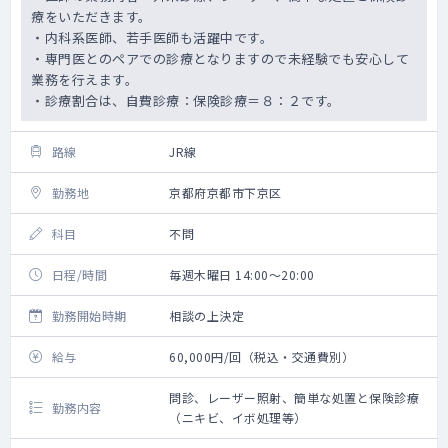
療をいただきます。
・内科系医師、若手医師も活躍中です。
・専門医とのペアでの診療となりますので未経験でも安心して
業務を行えます。
・診療割合は、自費診療：保険診療＝８：２です。
路線
JR線
勤務地
京都府京都市下京区
科目
不問
日程/時間
毎週木曜日 14:00～20:00
勤務開始時期
相談の上決定
給与
60,000円/回（税込・交通費別）
問診、レーザー照射、簡単な処置と保険診療
勤務内容
（ニキビ、イボ処理等）