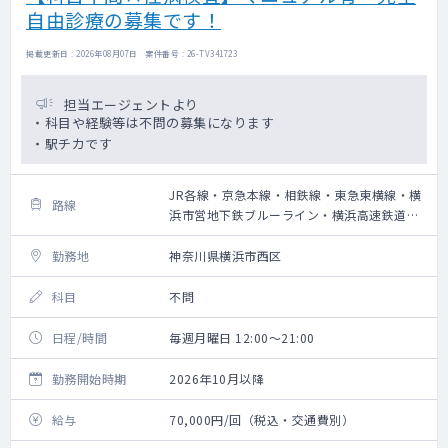
自由診療の募集です！
掲載更新日 : 2026年08月07日 案件番号 : 26-TV341723
担当エージェントより
・科目や経験等は不問の募集になります
・駅チカです
JR各線・京急本線・相鉄線・東急東横線・横
路線
浜市営地下鉄ブルーライン・横浜高速鉄道み
なとみらい線
勤務地
神奈川県横浜市西区
科目
不問
日程/時間
毎週月曜日 12:00～21:00
勤務開始時期
2026年10月以降
給与
70,000円/回（税込・交通費別）