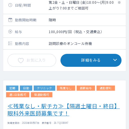
第2金・土・日曜日 (金)18:00～(月)9:00 ※
日程/時間
上がり7:00までご相談可
勤務開始時期
随時
給与
100,000円/回（税込・交通費込）
勤務内容
訪問診療のオンコール待機
お気に入り
詳細をみる
定期
日勤
クリニック
残業なし
高額給与
通勤便利
週1日勤務可
隔週勤務可
≪残業なし・駅チカ≫【隔週土曜日・終日】
眼科外来医師募集です！
掲載更新日 : 2026年08月07日 案件番号 : 26-TQ338847