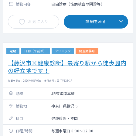
勤務内容
自由診療（性病検査の問診等）
お気に入り
詳細をみる
定期
日勤（午前診）
クリニック
隔週勤務可
【藤沢市×健康診断】最寄り駅から徒歩圏内
の好立地です！
掲載更新日 : 2026年08月07日 案件番号 : 25-TV324417
路線
JR東海道本線
勤務地
神奈川県藤沢市
科目
健康診断・不問
日程/時間
毎週木曜日 8:30～12:00