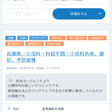
お気に入り
詳細をみる
定期
日勤
クリニック
高額給与
週1日勤務可
隔週勤務可
曜日相談可
期間限定可
綺麗な施設
兵庫県／小児科・科目不問／小児科外来、健
診、予防接種
掲載更新日 : 2026年08月07日 案件番号 : 26-TW337451
担当エージェントより
川西市内の新しいクリニックです。
経営面は法人がバックアップするので診療に専念していただけ
る環境です。
路線
能勢電鉄妙見線