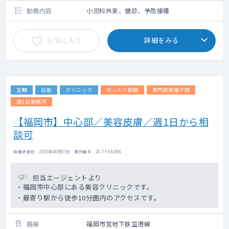
勤務内容
小児科外来、健診、予防接種
お気に入り
詳細をみる
定期
日勤
クリニック
ゆったり勤務
専門医資格不問
週1日勤務可
【福岡市】中心部／美容皮膚／週1日から相
談可
掲載更新日 : 2026年08月07日 案件番号 : 26-TF341806
担当エージェントより
・福岡市中心部にある美容クリニックです。
・最寄り駅から徒歩10分圏内のアクセスです。
路線
福岡市営地下鉄空港線