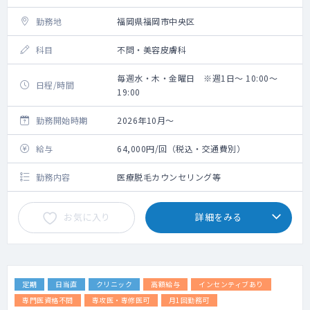
勤務地
福岡県福岡市中央区
科目
不問・美容皮膚科
毎週水・木・金曜日 ※週1日～ 10:00～
日程/時間
19:00
勤務開始時期
2026年10月～
給与
64,000円/回（税込・交通費別）
勤務内容
医療脱毛カウンセリング等
お気に入り
詳細をみる
定期
日当直
クリニック
高額給与
インセンティブあり
専門医資格不問
専攻医・専修医可
月1回勤務可