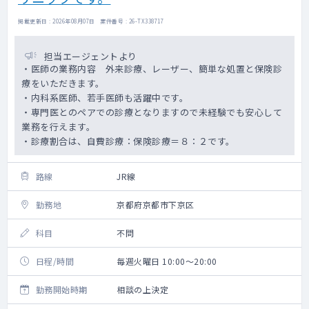
掲載更新日 : 2026年08月07日 案件番号 : 26-TX338717
担当エージェントより
・医師の業務内容 外来診療、レーザー、簡単な処置と保険診
療をいただきます。
・内科系医師、若手医師も活躍中です。
・専門医とのペアでの診療となりますので未経験でも安心して
業務を行えます。
・診療割合は、自費診療：保険診療＝８：２です。
路線
JR線
勤務地
京都府京都市下京区
科目
不問
日程/時間
毎週火曜日 10:00～20:00
勤務開始時期
相談の上決定