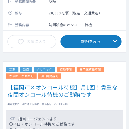
勤務開始時期
随時
給与
20,000円/回（税込・交通費込）
勤務内容
訪問診療のオンコール待機
お気に入り
詳細をみる
定期
当直
クリニック
経験不問
専門医資格不問
専攻医・専修医可
月1回勤務可
【福岡市×オンコール待機】月1回！貴重な
夜間オンコール待機のご勤務です
掲載更新日 : 2026年08月07日 案件番号 : 26-TF334302
担当エージェントより
〇平日・オンコール待機のご勤務です