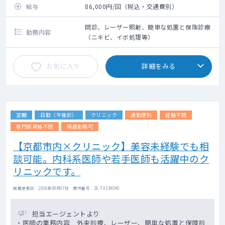
給与
86,000円/回（税込・交通費別）
問診、レーザー照射、簡単な処置と保険診療
勤務内容
（ニキビ、イボ処理等）
お気に入り
詳細をみる
定期
日勤（午後診）
クリニック
通勤便利
経験不問
専門医資格不問
隔週勤務可
【京都市内×クリニック】美容未経験でも相
談可能。内科系医師や若手医師も活躍中のク
リニックです。
掲載更新日 : 2026年08月07日 案件番号 : 26-TX339040
担当エージェントより
・医師の業務内容 外来診療、レーザー、簡単な処置と保険診