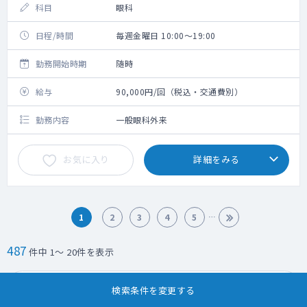
科目
眼科
日程/時間
毎週金曜日 10:00～19:00
勤務開始時期
随時
給与
90,000円/回（税込・交通費別）
勤務内容
一般眼科外来
お気に入り
詳細をみる
1
2
3
4
5
487
件中 1～ 20件を表示
求人検索に戻る
検索条件を変更する