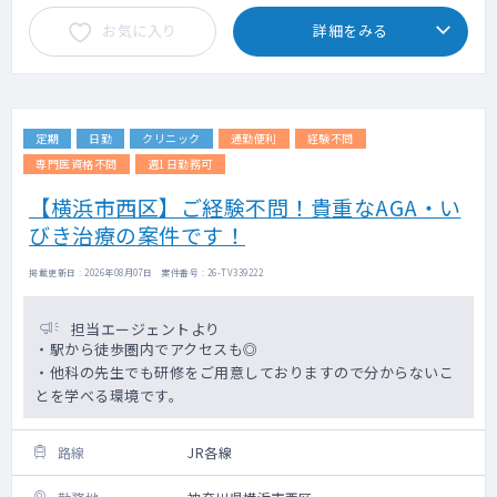
お気に入り
詳細をみる
定期
日勤
クリニック
通勤便利
経験不問
専門医資格不問
週1日勤務可
【横浜市西区】ご経験不問！貴重なAGA・い
びき治療の案件です！
掲載更新日 : 2026年08月07日 案件番号 : 26-TV339222
担当エージェントより
・駅から徒歩圏内でアクセスも◎
・他科の先生でも研修をご用意しておりますので分からないこ
とを学べる環境です。
路線
JR各線