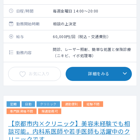
日程/時間
毎週金曜日 14:00～20:00
勤務開始時期
相談の上決定
給与
60,000円/回（税込・交通費別）
問診、レーザー照射、簡単な処置と保険診療
勤務内容
（ニキビ、イボ処理等）
お気に入り
詳細をみる
定期
日勤
クリニック
通勤便利
経験不問
専門医資格不問
隔週勤務可
【京都市内×クリニック】美容未経験でも相
談可能。内科系医師や若手医師も活躍中のク
リニックです。