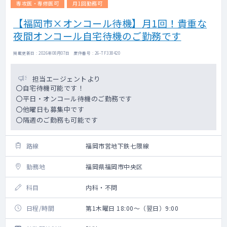
専攻医・専修医可
月1回勤務可
【福岡市×オンコール待機】月1回！貴重な
夜間オンコール自宅待機のご勤務です
掲載更新日 : 2026年08月07日 案件番号 : 26-TF338420
担当エージェントより
〇自宅待機可能です！
〇平日・オンコール待機のご勤務です
〇他曜日も募集中です
〇隔週のご勤務も可能です
路線
福岡市営地下鉄七隈線
勤務地
福岡県福岡市中央区
科目
内科・不問
日程/時間
第1木曜日 18:00～（翌日）9:00