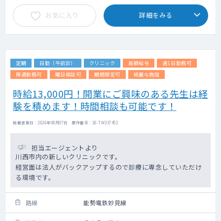
お気に入り
詳細をみる
定期
日勤（午前診）
クリニック
高額給与
週1日勤務可
隔週勤務可
曜日相談可
期間限定可
綺麗な施設
時給13,000円！開業にご興味のある先生は経
験を積めます！時間相談も可能です！
掲載更新日 : 2026年08月07日 案件番号 : 26-TW337452
担当エージェントより
川西市内の新しいクリニックです。
経営面は法人がバックアップするので診療に専念していただけ
る環境です。
路線
能勢電鉄妙見線