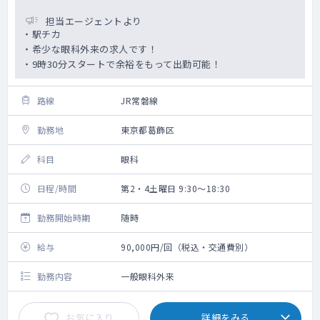
担当エージェントより
・駅チカ
・希少な眼科外来の求人です！
・9時30分スタートで余裕をもって出勤可能！
路線
JR常磐線
勤務地
東京都葛飾区
科目
眼科
日程/時間
第2・4土曜日 9:30～18:30
勤務開始時期
随時
給与
90,000円/回（税込・交通費別）
勤務内容
一般眼科外来
お気に入り
詳細をみる