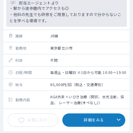
担当エージェントより
・駅から徒歩圏内でアクセスも◎
・他科の先生でも研修をご用意しておりますので分からないこ
とを学べる環境です。
路線
JR線
勤務地
東京都立川市
科目
不問
日程/時間
毎週土・日曜日 ※1日から可能 10:00～19:00
給与
80,000円/回（税込・交通費別）
AGA外来＋いびき治療（問診、水光注射、採
勤務内容
血、 レーザー治療(オペなし)）
お気に入り
詳細をみる