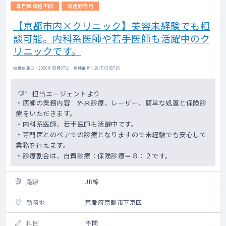
専門医資格不問
隔週勤務可
【京都市内×クリニック】美容未経験でも相
談可能。内科系医師や若手医師も活躍中のク
リニックです。
掲載更新日 : 2026年08月07日 案件番号 : 26-TX338716
担当エージェントより
・医師の業務内容 外来診療、レーザー、簡単な処置と保険診
療をいただきます。
・内科系医師、若手医師も活躍中です。
・専門医とのペアでの診療となりますので未経験でも安心して
業務を行えます。
・診療割合は、自費診療：保険診療＝８：２です。
路線
JR線
勤務地
京都府京都市下京区
科目
不問