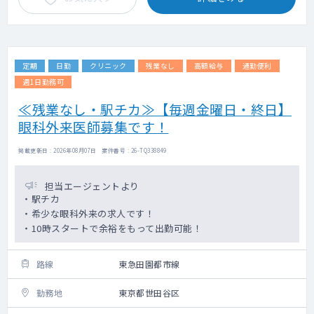
定期
日勤
クリニック
残業なし
高額給与
通勤便利
週1日勤務可
≪残業なし・駅チカ≫【毎週金曜日・終日】
眼科外来医師募集です！
掲載更新日 : 2026年08月07日 案件番号 : 26-TQ338849
担当エージェントより
・駅チカ
・希少な眼科外来の求人です！
・10時スタートで余裕をもって出勤可能！
路線
東急田園都市線
勤務地
東京都世田谷区