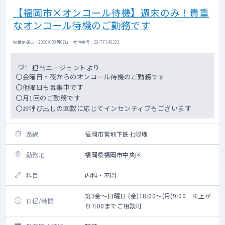
【福岡市×オンコール待機】週末のみ！貴重
なオンコール待機のご勤務です
掲載更新日 : 2026年08月07日 案件番号 : 26-TF340323
担当エージェントより
〇金曜日・夜からのオンコール待機のご勤務です
〇他曜日も募集中です
〇月1回のご勤務です
〇お呼び出しの回数に応じてインセンティブもございます
路線
福岡市営地下鉄七隈線
勤務地
福岡県福岡市中央区
科目
内科・不問
第3金～日曜日 (金)18:00～(月)9:00 ※上が
日程/時間
り7:00までご相談可