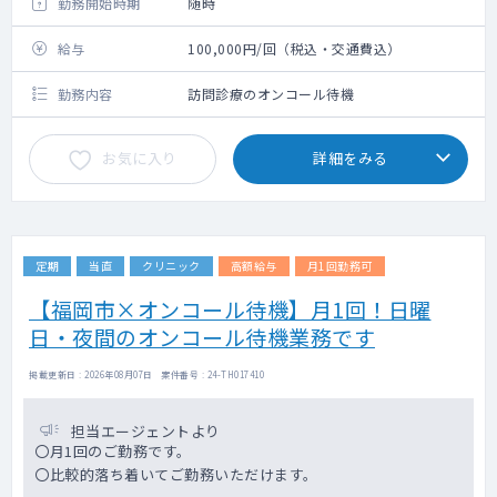
勤務開始時期
随時
給与
100,000円/回（税込・交通費込）
勤務内容
訪問診療のオンコール待機
お気に入り
詳細をみる
定期
当直
クリニック
高額給与
月1回勤務可
【福岡市×オンコール待機】月1回！日曜
日・夜間のオンコール待機業務です
掲載更新日 : 2026年08月07日 案件番号 : 24-TH017410
担当エージェントより
〇月1回のご勤務です。
〇比較的落ち着いてご勤務いただけます。