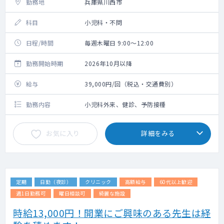
勤務地
兵庫県川西市
科目
小児科・不問
日程/時間
毎週木曜日 9:00～12:00
勤務開始時期
2026年10月以降
給与
39,000円/回（税込・交通費別）
勤務内容
小児科外来、健診、予防接種
お気に入り
詳細をみる
定期
日勤（夜診）
クリニック
高額給与
60代以上歓迎
週1日勤務可
曜日相談可
綺麗な施設
時給13,000円！開業にご興味のある先生は経