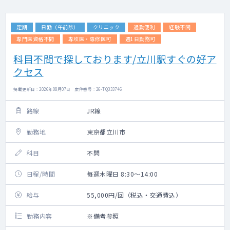
定期
日勤（午前診）
クリニック
通勤便利
経験不問
専門医資格不問
専攻医・専修医可
週1日勤務可
科目不問で探しております/立川駅すぐの好ア
クセス
掲載更新日 : 2026年08月07日 案件番号 : 26-TQ333746
路線
JR線
勤務地
東京都立川市
科目
不問
日程/時間
毎週木曜日 8:30～14:00
給与
55,000円/回（税込・交通費込）
勤務内容
※備考参照