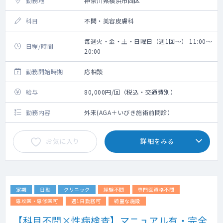
勤務地
神奈川県横浜市西区
科目
不問・美容皮膚科
毎週火・金・土・日曜日（週1回～） 11:00～
日程/時間
20:00
勤務開始時期
応相談
給与
80,000円/回（税込・交通費別）
勤務内容
外来(AGA＋いびき施術前問診）
お気に入り
詳細をみる
定期
日勤
クリニック
経験不問
専門医資格不問
専攻医・専修医可
週1日勤務可
綺麗な施設
【科目不問×性病検査】マニュアル有・完全