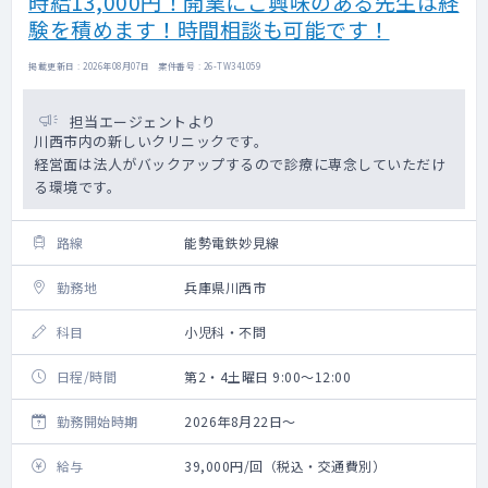
時給13,000円！開業にご興味のある先生は経
験を積めます！時間相談も可能です！
掲載更新日 : 2026年08月07日 案件番号 : 26-TW341059
担当エージェントより
川西市内の新しいクリニックです。
経営面は法人がバックアップするので診療に専念していただけ
る環境です。
路線
能勢電鉄妙見線
勤務地
兵庫県川西市
科目
小児科・不問
日程/時間
第2・4土曜日 9:00～12:00
勤務開始時期
2026年8月22日～
給与
39,000円/回（税込・交通費別）