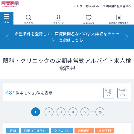
民間医局
ヘルプ
問い合わせ
医師採用ご担当者様へ
求人検索
マイページ
お気に入り
保存済みの
検索条件
希望条件を登録して、医療機関名などの求人詳細をチェッ
ク！登録はこちら
眼科・クリニックの定期非常勤アルバイト求人検
索結果
487
並べ替え
条件保存
件中 1～ 20件を表示
1
2
3
4
5
定期
日勤（午後診）
クリニック
通勤便利
経験不問