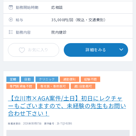
勤務開始時期
応相談
給与
35,000円/回（税込・交通費別）
勤務内容
院内健診
お気に入り
詳細をみる
定期
日勤
クリニック
通勤便利
経験不問
専門医資格不問
専攻医・専修医可
週1日勤務可
【立川市×AGA案件/土日】初日にレクチャ
ーもございますので、未経験の先生もお問い
合わせ下さい！
掲載更新日 : 2026年08月07日 案件番号 : 26-TQ341086