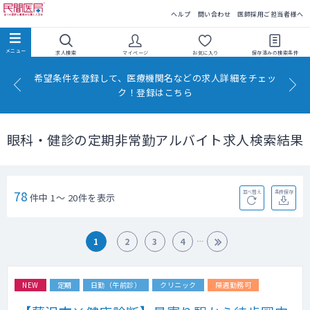
民間医局
ヘルプ
問い合わせ
医師採用ご担当者様へ
求人検索
マイページ
お気に入り
保存済みの
検索条件
希望条件を登録して、医療機関名などの求人詳細をチェッ
ク！登録はこちら
眼科・健診の定期非常勤アルバイト求人検索結果
78
並べ替え
条件保存
件中 1～ 20件を表示
1
2
3
4
NEW
定期
日勤（午前診）
クリニック
隔週勤務可