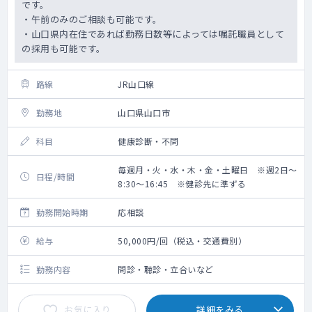
です。
・午前のみのご相談も可能です。
・山口県内在住であれば勤務日数等によっては嘱託職員として
の採用も可能です。
路線
JR山口線
勤務地
山口県山口市
科目
健康診断・不問
毎週月・火・水・木・金・土曜日 ※週2日～
日程/時間
8:30～16:45 ※健診先に準ずる
勤務開始時期
応相談
給与
50,000円/回（税込・交通費別）
勤務内容
問診・聴診・立合いなど
お気に入り
詳細をみる