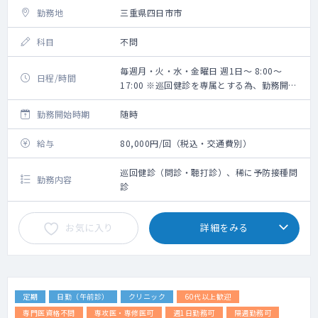
勤務地
三重県四日市市
科目
不問
毎週月・火・水・金曜日 週1日～ 8:00～
日程/時間
17:00 ※巡回健診を専属とする為、勤務開始
時間は巡回先により都度変更あり
勤務開始時期
随時
給与
80,000円/回（税込・交通費別）
巡回健診（問診・聴打診）、稀に予防接種問
勤務内容
診
お気に入り
詳細をみる
定期
日勤（午前診）
クリニック
60代以上歓迎
専門医資格不問
専攻医・専修医可
週1日勤務可
隔週勤務可