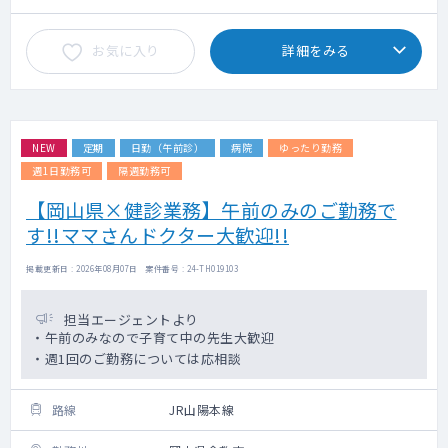
お気に入り
詳細をみる
NEW
定期
日勤（午前診）
病院
ゆったり勤務
週1日勤務可
隔週勤務可
【岡山県×健診業務】午前のみのご勤務で
す!!ママさんドクター大歓迎!!
掲載更新日 : 2026年08月07日 案件番号 : 24-TH019103
担当エージェントより
・午前のみなので子育て中の先生大歓迎
・週1回のご勤務については応相談
路線
JR山陽本線