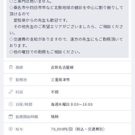
◇ご専門は問いません。
◇桑名市や四日市市など北勢地域の健診を中心に割り振りして
頂けるので
愛知県からの先生も歓迎です。
その他先生のご希望エリアがございましたら、ご相談くださ
い。
◇交通費の支給がありますので、遠方の先生にもご勤務頂いて
おります。
◇他の曜日での勤務もご相談ください。
路線
近鉄名古屋線
勤務地
三重県津市
科目
不問
日程/時間
毎週木曜日 8:00～16:00
勤務開始時期
随時
給与
70,000円/回（税込・交通費別）