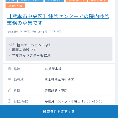
綺麗な施設
【熊本市中央区】健診センターでの院内検診
業務の募集です
掲載更新日 : 2026年07月31日 案件番号 : 25-TF323591
担当エージェントより
・綺麗な施設です
・ママさんドクターも歓迎
路線
JR豊肥本線
勤務地
熊本県熊本市中央区
科目
健康診断・不問
日程/時間
毎週月・火・水・木曜日 13:00～15:00
検索条件を変更する
勤務開始時期
2026年4月以降