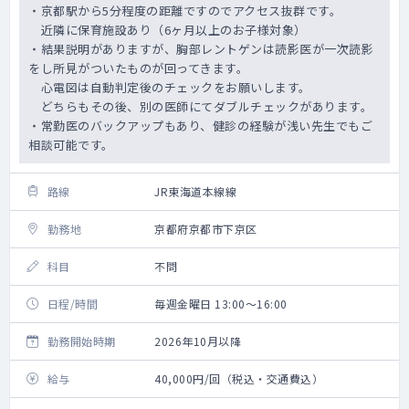
・京都駅から5分程度の距離ですのでアクセス抜群です。
近隣に保育施設あり（6ヶ月以上のお子様対象）
・結果説明がありますが、胸部レントゲンは読影医が一次読影
をし所見がついたものが回ってきます。
心電図は自動判定後のチェックをお願いします。
どちらもその後、別の医師にてダブルチェックがあります。
・常勤医のバックアップもあり、健診の経験が浅い先生でもご
相談可能です。
路線
JR東海道本線線
勤務地
京都府京都市下京区
科目
不問
日程/時間
毎週金曜日 13:00～16:00
勤務開始時期
2026年10月以降
給与
40,000円/回（税込・交通費込）