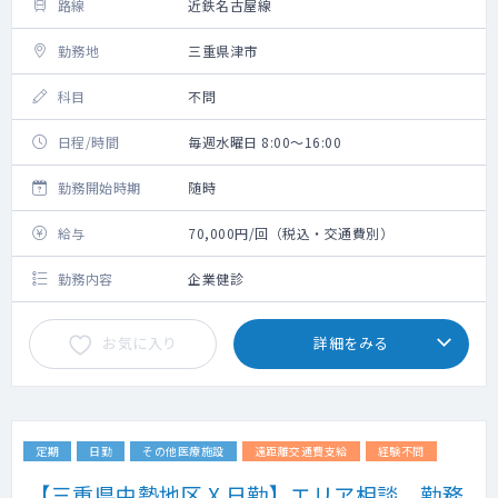
路線
近鉄名古屋線
勤務地
三重県津市
科目
不問
日程/時間
毎週水曜日 8:00～16:00
勤務開始時期
随時
給与
70,000円/回（税込・交通費別）
勤務内容
企業健診
お気に入り
詳細をみる
定期
日勤
その他医療施設
遠距離交通費支給
経験不問
【三重県中勢地区 X 日勤】エリア相談、勤務