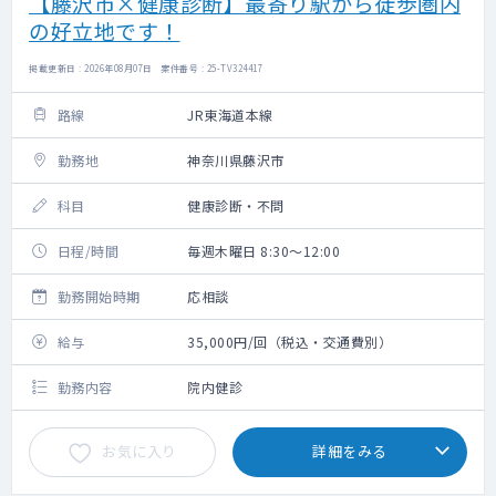
【藤沢市×健康診断】最寄り駅から徒歩圏内
の好立地です！
掲載更新日 : 2026年08月07日 案件番号 : 25-TV324417
路線
JR東海道本線
勤務地
神奈川県藤沢市
科目
健康診断・不問
日程/時間
毎週木曜日 8:30～12:00
勤務開始時期
応相談
給与
35,000円/回（税込・交通費別）
勤務内容
院内健診
お気に入り
詳細をみる