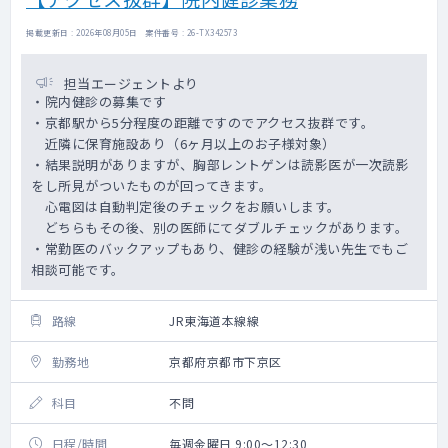
掲載更新日 : 2026年08月05日 案件番号 : 26-TX342573
担当エージェントより
・院内健診の募集です
・京都駅から5分程度の距離ですのでアクセス抜群です。
近隣に保育施設あり（6ヶ月以上のお子様対象）
・結果説明がありますが、胸部レントゲンは読影医が一次読影
をし所見がついたものが回ってきます。
心電図は自動判定後のチェックをお願いします。
どちらもその後、別の医師にてダブルチェックがあります。
・常勤医のバックアップもあり、健診の経験が浅い先生でもご
相談可能です。
路線
JR東海道本線線
勤務地
京都府京都市下京区
科目
不問
日程/時間
毎週金曜日 9:00～12:30