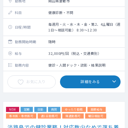
勤務地
岡山県倉敷市
科目
健康診断・不問
毎週月・火・水・木・金・第2、4土曜日（週
日程/時間
1日～相談可能） 8:30～12:30
勤務開始時期
随時
給与
32,000円/回（税込・交通費別）
勤務内容
健診・人間ドック・読影・結果説明
お気に入り
詳細をみる
NEW
定期
日勤
病院
ゆったり勤務
高額給与
専攻医・専修医可
週1日勤務可
隔週勤務可
曜日相談可
淡路島での健診業務！対応数少なめで落ち着