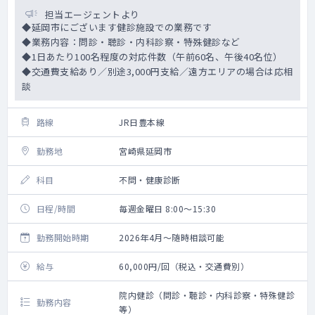
担当エージェントより
◆延岡市にございます健診施設での業務です
◆業務内容：問診・聴診・内科診察・特殊健診など
◆1日あたり100名程度の対応件数（午前60名、午後40名位）
◆交通費支給あり／別途3,000円支給／遠方エリアの場合は応相
談
路線
JR日豊本線
勤務地
宮崎県延岡市
科目
不問・健康診断
日程/時間
毎週金曜日 8:00～15:30
勤務開始時期
2026年4月～随時相談可能
給与
60,000円/回（税込・交通費別）
院内健診（問診・聴診・内科診察・特殊健診
勤務内容
等）