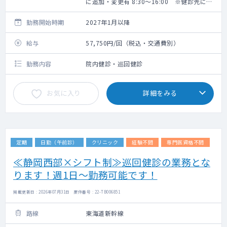
に追加・変更有 8:30～16:00 ※健診先によ
り変動有
勤務開始時期
2027年1月以降
給与
57,750円/回（税込・交通費別）
勤務内容
院内健診・巡回健診
お気に入り
詳細をみる
定期
日勤（午前診）
クリニック
経験不問
専門医資格不問
≪静岡西部×シフト制≫巡回健診の業務とな
ります！週1日～勤務可能です！
掲載更新日 : 2026年07月31日 案件番号 : 22-TB006851
路線
東海道新幹線