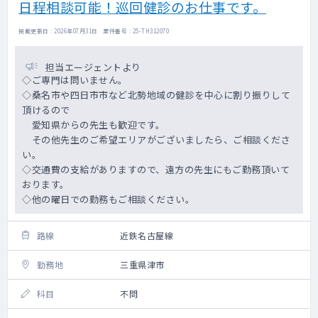
日程相談可能！巡回健診のお仕事です。
掲載更新日 : 2026年07月31日 案件番号 : 25-TH312070
担当エージェントより
◇ご専門は問いません。
◇桑名市や四日市市など北勢地域の健診を中心に割り振りして
頂けるので
愛知県からの先生も歓迎です。
その他先生のご希望エリアがございましたら、ご相談くださ
い。
◇交通費の支給がありますので、遠方の先生にもご勤務頂いて
おります。
◇他の曜日での勤務もご相談ください。
路線
近鉄名古屋線
勤務地
三重県津市
科目
不問