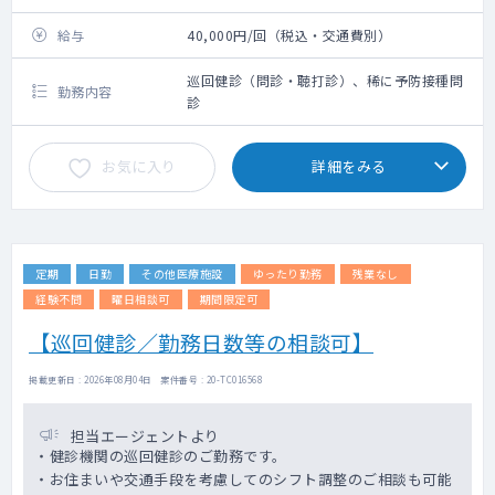
給与
40,000円/回（税込・交通費別）
巡回健診（問診・聴打診）、稀に予防接種問
勤務内容
診
お気に入り
詳細をみる
定期
日勤
その他医療施設
ゆったり勤務
残業なし
経験不問
曜日相談可
期間限定可
【巡回健診／勤務日数等の相談可】
掲載更新日 : 2026年08月04日 案件番号 : 20-TC016568
担当エージェントより
・健診機関の巡回健診のご勤務です。
・お住まいや交通手段を考慮してのシフト調整のご相談も可能