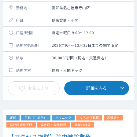
勤務地
愛知県名古屋市守山区
科目
健康診断・不問
日程/時間
毎週木曜日 9:00～12:00
勤務開始時期
2026年9月～12月25日までの期間限定
給与
30,000円/回（税込・交通費込）
勤務内容
健診・人間ドック
お気に入り
詳細をみる
定期
日勤（午前診）
クリニック
ゆったり勤務
高額給与
専門医資格不問
専攻医・専修医可
綺麗な施設
【アクセス抜群】院内健診業務