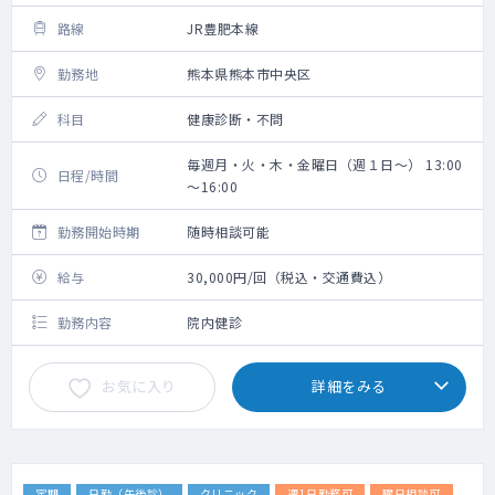
路線
JR豊肥本線
勤務地
熊本県熊本市中央区
科目
健康診断・不問
毎週月・火・木・金曜日（週１日～） 13:00
日程/時間
～16:00
勤務開始時期
随時相談可能
給与
30,000円/回（税込・交通費込）
勤務内容
院内健診
お気に入り
詳細をみる
定期
日勤（午後診）
クリニック
週1日勤務可
曜日相談可