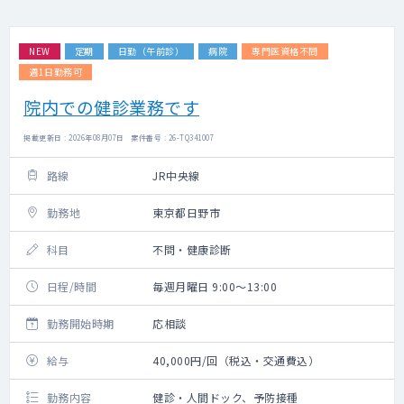
NEW
定期
日勤（午前診）
病院
専門医資格不問
週1日勤務可
院内での健診業務です
掲載更新日 : 2026年08月07日 案件番号 : 26-TQ341007
路線
JR中央線
勤務地
東京都日野市
科目
不問・健康診断
日程/時間
毎週月曜日 9:00～13:00
勤務開始時期
応相談
給与
40,000円/回（税込・交通費込）
勤務内容
健診・人間ドック、予防接種