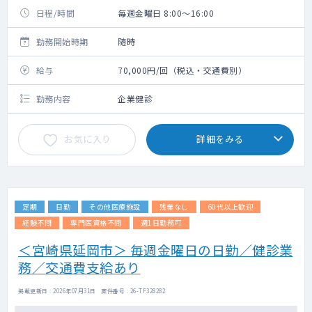
日程/時間
毎週金曜日 8:00～16:00
勤務開始時期
随時
給与
70,000円/回（税込・交通費別）
勤務内容
企業健診
お気に入り
詳細をみる
定期
日勤
その他医療施設
残業なし
60代以上歓迎
経験不問
専門医資格不問
週1日勤務可
＜宮崎県延岡市＞ 毎週金曜日の日勤／健診業
務／交通費支給あり
掲載更新日 : 2026年07月31日 案件番号 : 26-TF328282