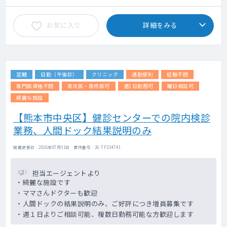
お気に入り
詳細をみる
定期
日勤（午後診）
クリニック
通勤便利
経験不問
専門医資格不問
専攻医・専修医可
週1日勤務可
曜日相談可
綺麗な施設
【熊本市中央区】健診センターでの院内検診
業務、人間ドック結果説明のみ
掲載更新日 : 2026年07月31日 案件番号 : 26-TF334743
担当エージェントより
・綺麗な施設です
・ママさんドクターも歓迎
・人間ドックの結果説明のみ、ご好評につき増員募集です
・週１日よりご相談可能、複数日勤務可能な方歓迎します