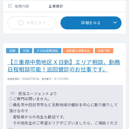
勤務内容
企業健診
お気に入り
詳細をみる
定期
日勤
その他医療施設
遠距離交通費支給
経験不問
【三重県中勢地区 X 日勤】エリア相談、勤務
日程相談可能！巡回健診のお仕事です。
掲載更新日 : 2026年07月31日 案件番号 : 25-TH312860
担当エージェントより
◇ご専門は問いません。
◇桑名市や四日市市など北勢地域の健診を中心に割り振りして
頂けるので
愛知県からの先生も歓迎です。
その他先生のご希望エリアがございましたら、ご相談くださ
い。