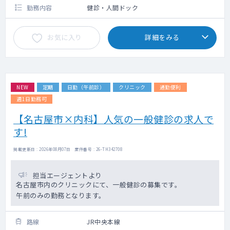
勤務内容
健診・人間ドック
お気に入り
詳細をみる
NEW
定期
日勤（午前診）
クリニック
通勤便利
週1日勤務可
【名古屋市×内科】人気の一般健診の求人で
す!
掲載更新日 : 2026年08月07日 案件番号 : 26-TH342708
担当エージェントより
名古屋市内のクリニックにて、一般健診の募集です。
午前のみの勤務となります。
路線
JR中央本線