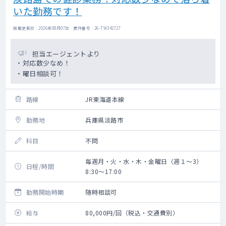
いた勤務です！
掲載更新日 : 2026年08月07日 案件番号 : 26-TW342727
担当エージェントより
・対応数少なめ！
・曜日相談可！
路線
JR東海道本線
勤務地
兵庫県淡路市
科目
不問
毎週月・火・水・木・金曜日（週１～3）
日程/時間
8:30～17:00
勤務開始時期
随時相談可
給与
80,000円/回（税込・交通費別）