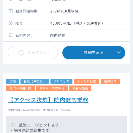
勤務開始時期
2026年10月以降
給与
40,000円/回（税込・交通費込）
勤務内容
院内健診
お気に入り
詳細をみる
定期
日勤（午後診）
クリニック
ゆったり勤務
高額給与
専門医資格不問
専攻医・専修医可
綺麗な施設
【アクセス抜群】院内健診業務
掲載更新日 : 2026年08月05日 案件番号 : 26-TX342582
担当エージェントより
・院内健診の募集です