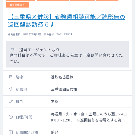
曜日相談可
【三重県×健診】勤務週相談可能／読影無の
巡回健診勤務です
掲載更新日 : 2026年08月04日 案件番号 : 26-TH338904
担当エージェントより
専門科目は不問です。ご興味ある先生は一度お問い合わせくだ
さい。
路線
近鉄名古屋線
勤務地
三重県四日市市
科目
不問
毎週月・火・水・金・土曜日のうち週1～4日
日程/時間
8:00～12:00 ※巡回健診を専属とする為、
勤務開始時間は巡回先により都度変更あり
勤務開始時期
随時