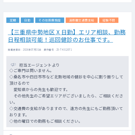
定期
日勤
その他医療施設
遠距離交通費支給
経験不問
【三重県中勢地区 X 日勤】エリア相談、勤務
日程相談可能！巡回健診のお仕事です。
掲載更新日 : 2026年07月31日 案件番号 : 25-TH312071
担当エージェントより
◇ご専門は問いません。
◇桑名市や四日市市など北勢地域の健診を中心に割り振りして
頂けるので
愛知県からの先生も歓迎です。
その他先生のご希望エリアがございましたら、ご相談くださ
い。
◇交通費の支給がありますので、遠方の先生にもご勤務頂いて
おります。
◇他の曜日での勤務もご相談ください。