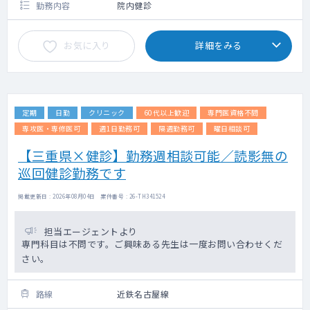
勤務内容
院内健診
お気に入り
詳細をみる
定期
日勤
クリニック
60代以上歓迎
専門医資格不問
専攻医・専修医可
週1日勤務可
隔週勤務可
曜日相談可
【三重県×健診】勤務週相談可能／読影無の
巡回健診勤務です
掲載更新日 : 2026年08月04日 案件番号 : 26-TH341524
担当エージェントより
専門科目は不問です。ご興味ある先生は一度お問い合わせくだ
さい。
路線
近鉄名古屋線