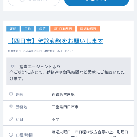
定期
日勤
病院
週1日勤務可
隔週勤務可
【四日市】健診勤務をお願いします
掲載更新日 : 2026年08月03日 案件番号 : 26-TH342307
担当エージェントより
◇ご状況に応じて、勤務週や勤務時間など柔軟にご相談いただ
けます。
路線
近鉄名古屋線
勤務地
三重県四日市市
科目
不問
毎週火曜日 ※日程は双方合意の上、別曜日
日程/時間