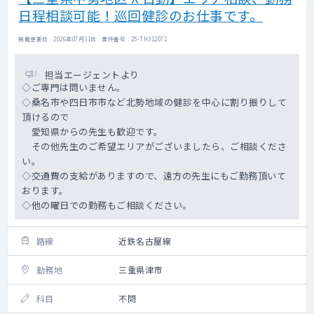
日程相談可能！巡回健診のお仕事です。
掲載更新日 : 2026年07月31日 案件番号 : 25-TH312072
担当エージェントより
◇ご専門は問いません。
◇桑名市や四日市市など北勢地域の健診を中心に割り振りして
頂けるので
愛知県からの先生も歓迎です。
その他先生のご希望エリアがございましたら、ご相談くださ
い。
◇交通費の支給がありますので、遠方の先生にもご勤務頂いて
おります。
◇他の曜日での勤務もご相談ください。
路線
近鉄名古屋線
勤務地
三重県津市
科目
不問