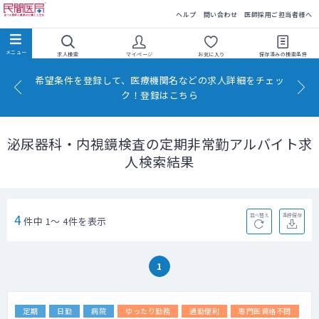
民間医局
ヘルプ
問い合わせ
医師採用ご担当者様へ
求人検索
マイページ
お気に入り
保存済みの
検索条件
希望条件を登録して、医療機関名などの求人詳細をチェッ
ク！登録はこちら
泌尿器科・内視鏡検査の定期非常勤アルバイト求
人検索結果
4
並べ替え
条件保存
件中 1～ 4件を表示
1
定期
日勤
病院
ゆったり勤務
通勤便利
専門医資格不問