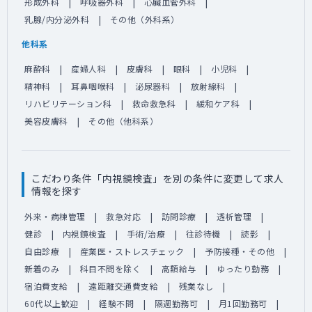
形成外科
呼吸器外科
心臓血管外科
乳腺/内分泌外科
その他（外科系）
他科系
麻酔科
産婦人科
皮膚科
眼科
小児科
精神科
耳鼻咽喉科
泌尿器科
放射線科
リハビリテーション科
救命救急科
緩和ケア科
美容皮膚科
その他（他科系）
こだわり条件「内視鏡検査」を別の条件に変更して求人
情報を探す
外来・病棟管理
救急対応
訪問診療
透析管理
健診
内視鏡検査
手術/治療
往診待機
読影
自由診療
産業医・ストレスチェック
予防接種・その他
新着のみ
科目不問を除く
高額給与
ゆったり勤務
宿泊費支給
遠距離交通費支給
残業なし
60代以上歓迎
経験不問
隔週勤務可
月1回勤務可