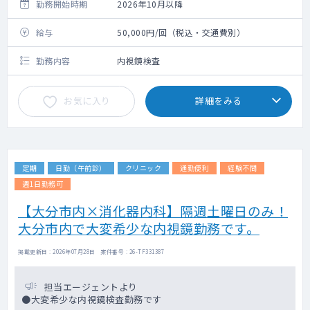
勤務開始時期
2026年10月以降
給与
50,000円/回（税込・交通費別）
勤務内容
内視鏡検査
お気に入り
詳細をみる
定期
日勤（午前診）
クリニック
通勤便利
経験不問
週1日勤務可
【大分市内×消化器内科】隔週土曜日のみ！
大分市内で大変希少な内視鏡勤務です。
掲載更新日 : 2026年07月28日 案件番号 : 26-TF331387
担当エージェントより
●大変希少な内視鏡検査勤務です