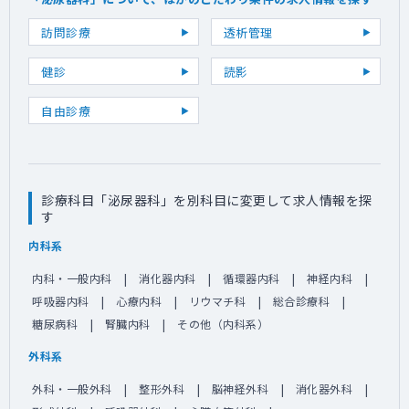
訪問診療
透析管理
健診
読影
自由診療
診療科目「泌尿器科」を別科目に変更して求人情報を探
す
内科系
内科・一般内科
消化器内科
循環器内科
神経内科
呼吸器内科
心療内科
リウマチ科
総合診療科
糖尿病科
腎臓内科
その他（内科系）
外科系
外科・一般外科
整形外科
脳神経外科
消化器外科