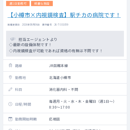
週1日勤務可
綺麗な施設
【小樽市×内視鏡検査】駅チカの病院です！
掲載更新日 : 2026年08月06日 案件番号 : 26-TI331059
担当エージェントより
◇最新の設備体制です！
◇内視鏡検査が可能であれば資格の有無は不問です！
路線
JR函館本線
勤務地
北海道小樽市
科目
消化器内科・不問
毎週月・火・水・木・金曜日（週1日～）
日程/時間
8:30～17:00
勤務開始時期
応相談