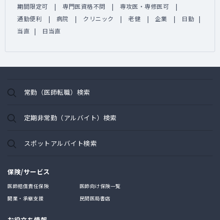
期間限定可
専門医資格不問
専攻医・専修医可
通勤便利
病院
クリニック
老健
企業
日勤
当直
日当直
常勤（医師転職）検索
定期非常勤（アルバイト）検索
スポットアルバイト検索
保険/サービス
医師賠償責任保険
医師向け保険一覧
開業・承継支援
民間医局書店
お役立ち情報