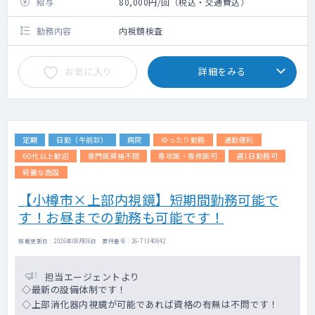
給与
80,000円/回（税込・交通費込）
勤務内容
内視鏡検査
お気に入り
詳細をみる
定期
日勤（午前診）
病院
ゆったり勤務
通勤便利
60代以上歓迎
専門医資格不問
専攻医・専修医可
週1日勤務可
綺麗な施設
【小樽市×上部内視鏡】短期間勤務可能で
す！お昼までの勤務も可能です！
掲載更新日 : 2026年08月06日 案件番号 : 26-TI340842
担当エージェントより
◇最新の設備体制です！
◇上部消化器内視鏡が可能であれば資格の有無は不問です！