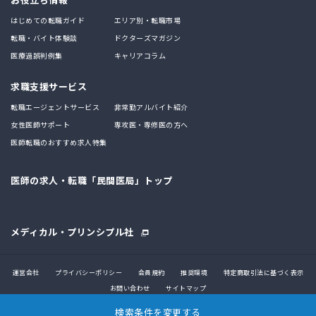
はじめての転職ガイド
エリア別・転職市場
転職・バイト体験談
ドクターズマガジン
医療過誤判例集
キャリアコラム
求職支援サービス
転職エージェントサービス
非常勤アルバイト紹介
女性医師サポート
専攻医・専修医の方へ
医師転職のおすすめ求人特集
医師の求人・転職「民間医局」トップ
メディカル・プリンシプル社
運営会社
プライバシーポリシー
会員規約
推奨環境
特定商取引法に基づく表示
お問い合わせ
サイトマップ
検索条件を変更する
© 2017 MEDICAL PRINCIPLE CO., LTD.