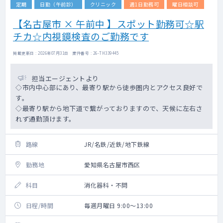
定期
日勤（午前診）
クリニック
週1日勤務可
曜日相談可
【名古屋市 × 午前中 】スポット勤務可☆駅
チカ☆内視鏡検査のご勤務です
掲載更新日 : 2026年07月31日 案件番号 : 26-TH339445
担当エージェントより
◇市内中心部にあり、最寄り駅から徒歩圏内とアクセス良好で
す。
◇最寄り駅から地下道で繋がっておりますので、天候に左右さ
れず通勤頂けます。
路線
JR/名鉄/近鉄/地下鉄線
勤務地
愛知県名古屋市西区
科目
消化器科・不問
日程/時間
毎週月曜日 9:00～13:00