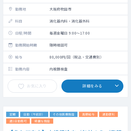
勤務地
大阪府吹田市
科目
消化器内科・消化器外科
日程/時間
毎週金曜日 9:00～17:00
勤務開始時期
随時相談可
給与
80,000円/回（税込・交通費別）
勤務内容
内視鏡検査
お気に入り
詳細をみる
定期
日勤（午前診）
その他医療施設
高額給与
通勤便利
週1日勤務可
綺麗な施設