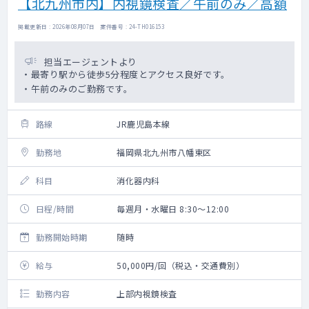
【北九州市内】内視鏡検査／午前のみ／高額
掲載更新日 : 2026年08月07日 案件番号 : 24-TH016153
担当エージェントより
・最寄り駅から徒歩5分程度とアクセス良好です。
・午前のみのご勤務です。
路線
JR鹿児島本線
勤務地
福岡県北九州市八幡東区
科目
消化器内科
日程/時間
毎週月・水曜日 8:30～12:00
勤務開始時期
随時
給与
50,000円/回（税込・交通費別）
勤務内容
上部内視鏡検査