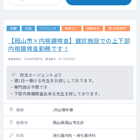
定期
日勤
クリニック
残業なし
高額給与
週1日勤務可
【岡山市×内視鏡検査】健診施設での上下部
内視鏡検査勤務です！
掲載更新日 : 2026年08月07日 案件番号 : 26-TW336520
担当エージェントより
・週1日～働ける先生をお探ししております。
・専門医は不問です
・下部内視鏡検査出来る先生を探しております。
路線
JR山陽本線
勤務地
岡山県岡山市北区
科目
消化器内科・消化器外科