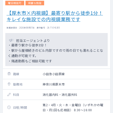
曜日相談可
綺麗な施設
【厚木市×内視鏡】最寄り駅から徒歩1分！
キレイな施設での内視鏡業務です
掲載更新日 : 2026年08月07日 案件番号 : 26-TV341305
担当エージェントより
・最寄り駅から徒歩3分！
・駅から屋根続きのビル内部ですので雨の日でも濡れることな
く通勤が可能です。
・隔週勤務もご相談可能です
路線
小田急小田原線
勤務地
神奈川県厚木市
科目
消化器内科・消化器外科
第2・4月・火・木・金曜日（いずれかの曜
日程/時間
日・月1回も応相談） 8:30～16:00