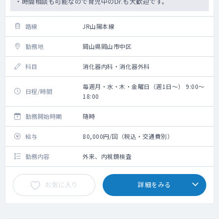
・時間相談も可能なので育児中のDr.も大歓迎です。
路線
JR山陽本線
勤務地
岡山県岡山市中区
科目
消化器内科・消化器外科
毎週月・水・木・金曜日（週1日～） 9:00～
日程/時間
18:00
勤務開始時期
随時
給与
80,000円/回（税込・交通費別）
勤務内容
外来、内視鏡検査
お気に入り
詳細をみる