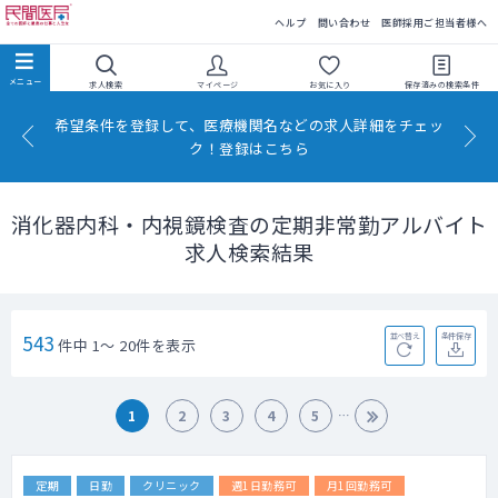
民間医局
ヘルプ
問い合わせ
医師採用ご担当者様へ
求人検索
マイページ
お気に入り
保存済みの
検索条件
希望条件を登録して、医療機関名などの求人詳細をチェッ
ク！登録はこちら
消化器内科・内視鏡検査の定期非常勤アルバイト
求人検索結果
543
並べ替え
条件保存
件中 1～ 20件を表示
1
2
3
4
5
定期
日勤
クリニック
週1日勤務可
月1回勤務可