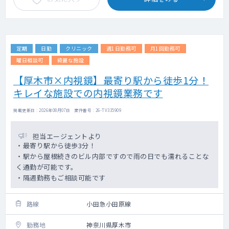
定期
日勤
クリニック
週1日勤務可
月1回勤務可
曜日相談可
綺麗な施設
【厚木市×内視鏡】最寄り駅から徒歩1分！
キレイな施設での内視鏡業務です
掲載更新日 : 2026年08月07日 案件番号 : 26-TV335909
担当エージェントより
・最寄り駅から徒歩3分！
・駅から屋根続きのビル内部ですので雨の日でも濡れることな
く通勤が可能です。
・隔週勤務もご相談可能です
路線
小田急小田原線
勤務地
神奈川県厚木市