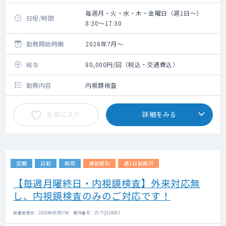
毎週月・火・水・木・金曜日（週1日～）
日程/時間
8:30～17:30
勤務開始時期
2026年7月～
給与
80,000円/回（税込・交通費込）
勤務内容
内視鏡検査
お気に入り
詳細をみる
定期
日勤
病院
通勤便利
週1日勤務可
【毎週月曜終日・内視鏡検査】外来対応無
し、内視鏡検査のみのご対応です！
掲載更新日 : 2026年08月07日 案件番号 : 25-TQ324083