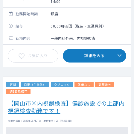
14:00
勤務開始時期
都度
給与
50,000円/回（税込・交通費別）
勤務内容
一般内科外来、内視鏡検査
お気に入り
詳細をみる
定期
日勤（午前診）
クリニック
残業なし
高額給与
週1日勤務可
【岡山市×内視鏡検査】健診施設での上部内
視鏡検査勤務です！
掲載更新日 : 2026年08月07日 案件番号 : 26-TW336518