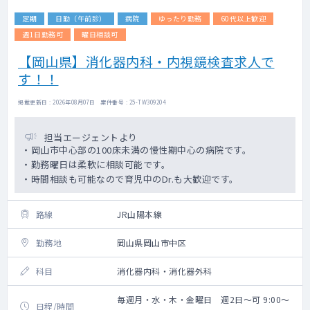
定期
日勤（午前診）
病院
ゆったり勤務
60代以上歓迎
週1日勤務可
曜日相談可
【岡山県】消化器内科・内視鏡検査求人で
す！！
掲載更新日 : 2026年08月07日 案件番号 : 25-TW309204
担当エージェントより
・岡山市中心部の100床未満の慢性期中心の病院です。
・勤務曜日は柔軟に相談可能です。
・時間相談も可能なので育児中のDr.も大歓迎です。
路線
JR山陽本線
勤務地
岡山県岡山市中区
科目
消化器内科・消化器外科
毎週月・水・木・金曜日 週2日～可 9:00～
日程/時間