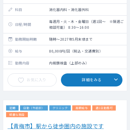
科目
消化器内科・消化器外科
毎週月・火・木・金曜日（週1回～ ※隔週ご
日程/時間
相談可能） 8:30～16:00
勤務開始時期
随時～2027年5月末頃まで
給与
80,000円/回（税込・交通費別）
勤務内容
内視鏡検査（上部のみ）
お気に入り
詳細をみる
定期
日勤（午前診）
クリニック
高額給与
週1日勤務可
綺麗な施設
【青梅市】駅から徒歩圏内の施設です