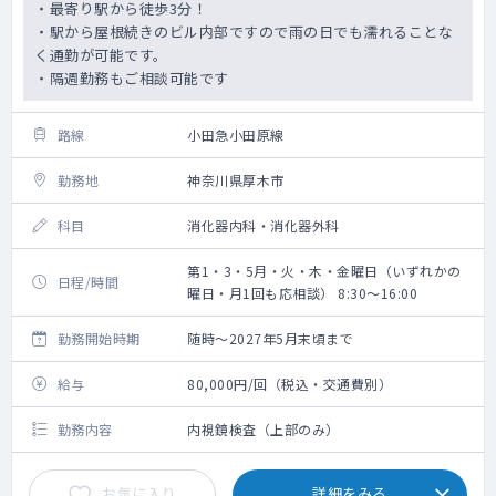
・最寄り駅から徒歩3分！
・駅から屋根続きのビル内部ですので雨の日でも濡れることな
く通勤が可能です。
・隔週勤務もご相談可能です
路線
小田急小田原線
勤務地
神奈川県厚木市
科目
消化器内科・消化器外科
第1・3・5月・火・木・金曜日（いずれかの
日程/時間
曜日・月1回も応相談） 8:30～16:00
勤務開始時期
随時～2027年5月末頃まで
給与
80,000円/回（税込・交通費別）
勤務内容
内視鏡検査（上部のみ）
お気に入り
詳細をみる