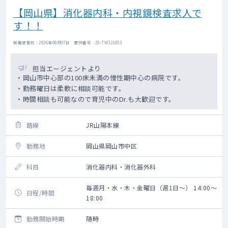
【岡山県】消化器内科・内視鏡検査求人で
す！！
掲載更新日 : 2026年08月07日 案件番号 : 25-TW321853
担当エージェントより
・岡山市中心部の100床未満の慢性期中心の病院です。
・勤務曜日は柔軟に相談可能です。
・時間相談も可能なので育児中のDr.も大歓迎です。
路線
JR山陽本線
勤務地
岡山県岡山市中区
科目
消化器内科・消化器外科
毎週月・水・木・金曜日（週1日～） 14:00～
日程/時間
18:00
勤務開始時期
随時