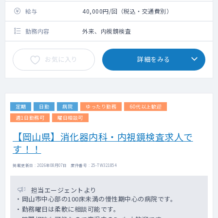
給与
40,000円/回（税込・交通費別）
勤務内容
外来、内視鏡検査
お気に入り
詳細をみる
定期
日勤
病院
ゆったり勤務
60代以上歓迎
週1日勤務可
曜日相談可
【岡山県】消化器内科・内視鏡検査求人で
す！！
掲載更新日 : 2026年08月07日 案件番号 : 25-TW321854
担当エージェントより
・岡山市中心部の100床未満の慢性期中心の病院です。
・勤務曜日は柔軟に相談可能です。