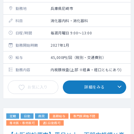
勤務地
兵庫県尼崎市
科目
消化器内科・消化器科
日程/時間
毎週月曜日 9:00～13:00
勤務開始時期
2027年1月
給与
45,000円/回（税別・交通費別）
勤務内容
内視鏡検査(上部 ※経鼻・経口ともにあり)
お気に入り
詳細をみる
定期
日勤
病院
高額給与
専門医資格不問
専攻医・専修医可
週1日勤務可