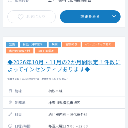
お気に入り
詳細をみる
定期
日勤（午前診）
病院
高額給与
インセンティブあり
専門医資格不問
週1日勤務可
◆2026年10月・11月の2か月間限定！件数に
よってインセンティブあります◆
掲載更新日 : 2026年08月07日 案件番号 : 26-TV340627
路線
相鉄本線
勤務地
神奈川県横浜市旭区
科目
消化器内科・消化器外科
日程/時間
毎週火曜日 9:00～12:00