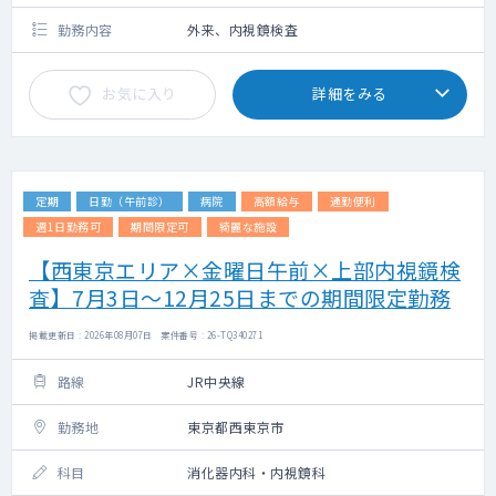
勤務内容
外来、内視鏡検査
お気に入り
詳細をみる
定期
日勤（午前診）
病院
高額給与
通勤便利
週1日勤務可
期間限定可
綺麗な施設
【西東京エリア×金曜日午前×上部内視鏡検
査】7月3日～12月25日までの期間限定勤務
掲載更新日 : 2026年08月07日 案件番号 : 26-TQ340271
路線
JR中央線
勤務地
東京都西東京市
科目
消化器内科・内視鏡科