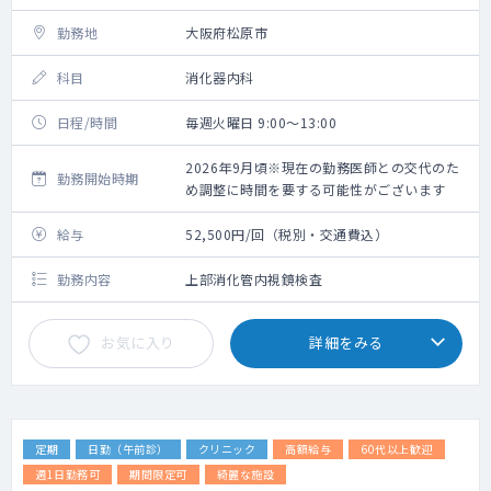
勤務地
大阪府松原市
科目
消化器内科
日程/時間
毎週火曜日 9:00～13:00
2026年9月頃※現在の勤務医師との交代のた
勤務開始時期
め調整に時間を要する可能性がございます
給与
52,500円/回（税別・交通費込）
勤務内容
上部消化管内視鏡検査
お気に入り
詳細をみる
定期
日勤（午前診）
クリニック
高額給与
60代以上歓迎
週1日勤務可
期間限定可
綺麗な施設