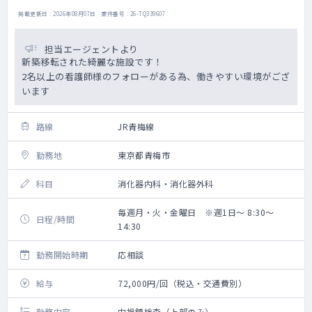
掲載更新日 : 2026年08月07日 案件番号 : 26-TQ339607
担当エージェントより
新築移転された綺麗な施設です！
2名以上の看護師様のフォローがある為、働きやすい環境がござ
います
路線
JR青梅線
勤務地
東京都青梅市
科目
消化器内科・消化器外科
毎週月・火・金曜日 ※週1日～ 8:30～
日程/時間
14:30
勤務開始時期
応相談
給与
72,000円/回（税込・交通費別）
勤務内容
内視鏡検査（上部のみ）