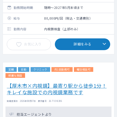
勤務開始時期
随時～2027年5月末頃まで
給与
80,000円/回（税込・交通費別）
勤務内容
内視鏡検査（上部のみ）
お気に入り
詳細をみる
定期
日勤
クリニック
月1回勤務可
曜日相談可
綺麗な施設
【厚木市×内視鏡】最寄り駅から徒歩1分！
キレイな施設での内視鏡業務です
掲載更新日 : 2026年08月07日 案件番号 : 26-TV341306
担当エージェントより