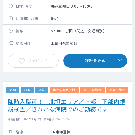
日程/時間
毎週金曜日 9:00～13:00
勤務開始時期
随時
給与
55,000円/回（税込・交通費別）
勤務内容
上部内視鏡検査
お気に入り
詳細をみる
定期
日勤
病院
専門医資格不問
週1日勤務可
綺麗な施設
随時入職可！ 北摂エリア／上部・下部内視
鏡検査／きれいな病院でのご勤務です
掲載更新日 : 2026年08月07日 案件番号 : 26-TZ335561
路線
JR東海道線