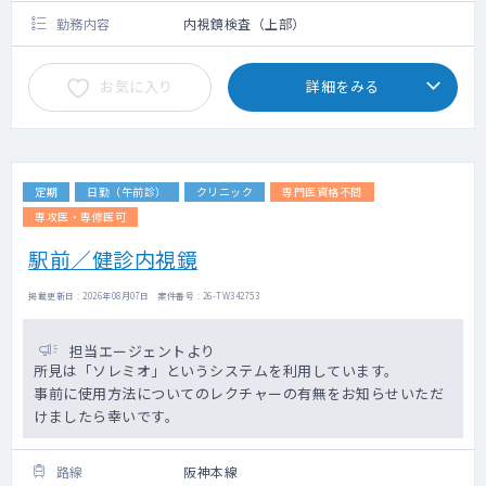
勤務内容
内視鏡検査（上部）
お気に入り
詳細をみる
定期
日勤（午前診）
クリニック
専門医資格不問
専攻医・専修医可
駅前／健診内視鏡
掲載更新日 : 2026年08月07日 案件番号 : 26-TW342753
担当エージェントより
所見は「ソレミオ」というシステムを利用しています。
事前に使用方法についてのレクチャーの有無をお知らせいただ
けましたら幸いです。
路線
阪神本線