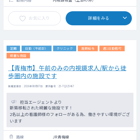
お気に入り
詳細をみる
定期
日勤（午前診）
クリニック
高額給与
週1日勤務可
綺麗な施設
【青梅市】午前のみの内視鏡求人/駅から徒
歩圏内の施設です
掲載更新日 : 2026年08月07日 案件番号 : 25-TQ325467
担当エージェントより
新築移転された綺麗な施設です！
2名以上の看護師様のフォローがある為、働きやすい環境がござ
います
路線
JR青梅線