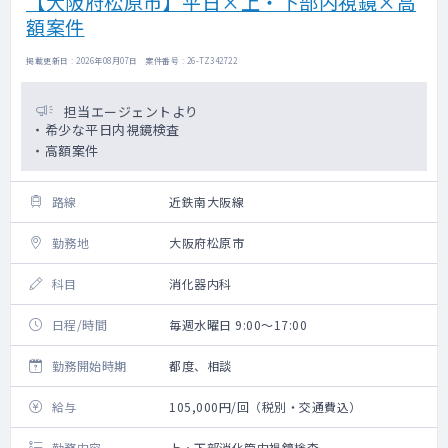
【大阪府松原市】平日×上・下部内視鏡×高
額案件
掲載更新日 : 2026年08月07日 案件番号 : 26-TZ342722
担当エージェントより
・希少な平日内視鏡検査
・高額案件
路線
近鉄南大阪線
勤務地
大阪府松原市
科目
消化器内科
日程/時間
毎週水曜日 9:00～17:00
勤務開始時期
都度、相談
給与
105,000円/回（税別・交通費込）
勤務内容
上・下部消化管内視鏡検査