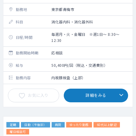
勤務地
東京都青梅市
科目
消化器内科・消化器外科
毎週月・火・金曜日 ※週1日～ 8:30～
日程/時間
12:30
勤務開始時期
応相談
給与
50,400円/回（税込・交通費別）
勤務内容
内視鏡検査（上部）
お気に入り
詳細をみる
定期
日勤（午後診）
病院
ゆったり勤務
60代以上歓迎
曜日相談可