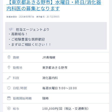
【東京都あきる野市】水曜日・終日/消化器
内科医の募集となります
掲載更新日 : 2026年08月07日 案件番号 : 26-TQ339935
担当エージェントより
・高額給与！
・ご経験豊富な医師歓迎
・まずはご相談ください！！
路線
JR青梅線
勤務地
東京都あきる野市
科目
消化器内科
日程/時間
毎週水曜日 9:00～18:00
勤務開始時期
随時
給与
100,000円/回（税込・交通費別）