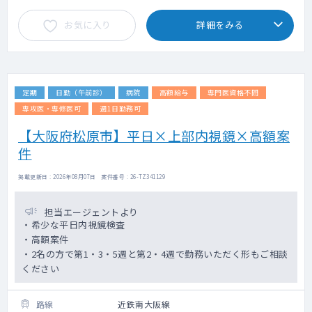
お気に入り
詳細をみる
定期
日勤（午前診）
病院
高額給与
専門医資格不問
専攻医・専修医可
週1日勤務可
【大阪府松原市】平日×上部内視鏡×高額案
件
掲載更新日 : 2026年08月07日 案件番号 : 26-TZ341129
担当エージェントより
・希少な平日内視鏡検査
・高額案件
・2名の方で第1・3・5週と第2・4週で勤務いただく形もご相談
ください
路線
近鉄南大阪線