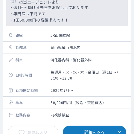
担当エージェントより
・週1日～働ける先生をお探ししております。
・専門医は不問です
・1回50,000円の高額求人です！
路線
JR山陽本線
勤務地
岡山県岡山市北区
科目
消化器内科・消化器外科
毎週月・火・水・木・金曜日（週1日～）
日程/時間
8:30～12:30
勤務開始時期
2026年7月～
給与
50,000円/回（税込・交通費込）
勤務内容
内視鏡検査
お気に入り
詳細をみる