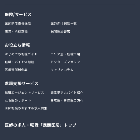
保険/サービス
医師賠償責任保険
医師向け保険一覧
開業・承継支援
民間医局書店
お役立ち情報
はじめての転職ガイド
エリア別・転職市場
転職・バイト体験談
ドクターズマガジン
医療過誤判例集
キャリアコラム
求職支援サービス
転職エージェントサービス
非常勤アルバイト紹介
女性医師サポート
専攻医・専修医の方へ
医師転職のおすすめ求人特集
医師の求人・転職「民間医局」トップ