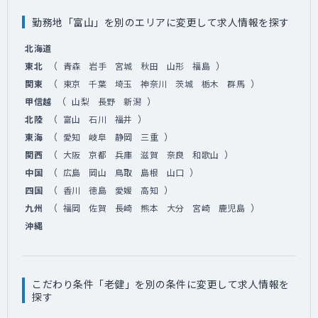
勤務地「富山」を別のエリアに変更して求人情報を探す
北海道
（
）
東北
青森
岩手
宮城
秋田
山形
福島
（
）
関東
東京
千葉
埼玉
神奈川
茨城
栃木
群馬
（
）
甲信越
山梨
長野
新潟
（
）
北陸
富山
石川
福井
（
）
東海
愛知
岐阜
静岡
三重
（
）
関西
大阪
京都
兵庫
滋賀
奈良
和歌山
（
）
中国
広島
岡山
鳥取
島根
山口
（
）
四国
香川
徳島
愛媛
高知
（
）
九州
福岡
佐賀
長崎
熊本
大分
宮崎
鹿児島
沖縄
こだわり条件「老健」を別の条件に変更して求人情報を
探す