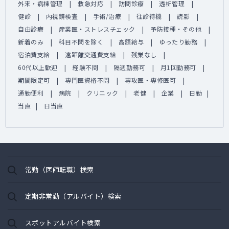
外来・病棟管理
救急対応
訪問診療
透析管理
健診
内視鏡検査
手術/治療
往診待機
読影
自由診療
産業医・ストレスチェック
予防接種・その他
新着のみ
科目不問を除く
高額給与
ゆったり勤務
宿泊費支給
遠距離交通費支給
残業なし
60代以上歓迎
経験不問
隔週勤務可
月1回勤務可
期間限定可
専門医資格不問
専攻医・専修医可
通勤便利
病院
クリニック
老健
企業
日勤
当直
日当直
常勤（医師転職）検索
定期非常勤（アルバイト）検索
スポットアルバイト検索