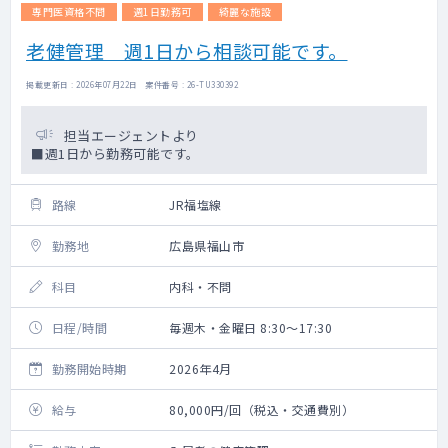
専門医資格不問
週1日勤務可
綺麗な施設
老健管理 週1日から相談可能です。
掲載更新日 : 2026年07月22日 案件番号 : 26-TU330392
担当エージェントより
■週1日から勤務可能です。
路線
JR福塩線
勤務地
広島県福山市
科目
内科・不問
日程/時間
毎週木・金曜日 8:30～17:30
勤務開始時期
2026年4月
給与
80,000円/回（税込・交通費別）