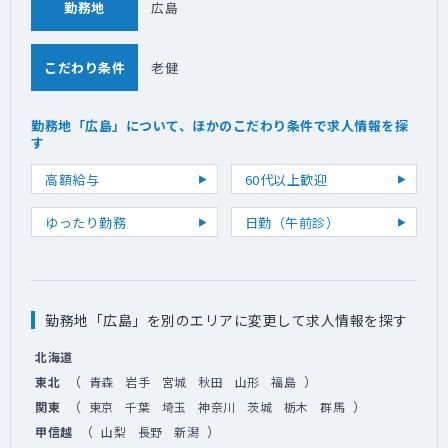
勤務地
広島
こだわり条件
老健
勤務地「広島」について、ほかのこだわり条件で求人情報を探
す
高額給与
60代以上歓迎
ゆったり勤務
日勤（午前診）
勤務地「広島」を別のエリアに変更して求人情報を探す
北海道
（
）
東北
青森
岩手
宮城
秋田
山形
福島
（
）
関東
東京
千葉
埼玉
神奈川
茨城
栃木
群馬
（
）
甲信越
山梨
長野
新潟