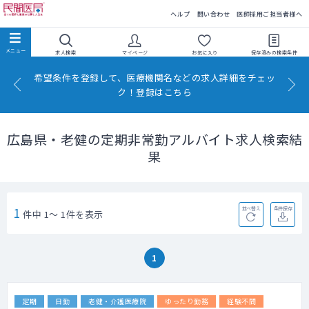
民間医局
ヘルプ
問い合わせ
医師採用ご担当者様へ
求人検索
マイページ
お気に入り
保存済みの
検索条件
希望条件を登録して、医療機関名などの求人詳細をチェッ
ク！登録はこちら
広島県・老健の定期非常勤アルバイト求人検索結
果
1
並べ替え
条件保存
件中 1～ 1件を表示
1
定期
日勤
老健・介護医療院
ゆったり勤務
経験不問