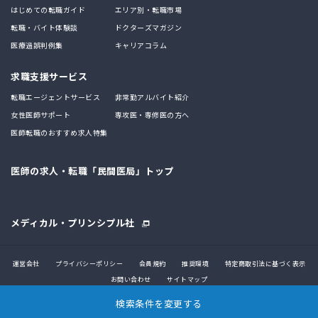
はじめての転職ガイド
エリア別・転職市場
転職・バイト体験談
ドクターズマガジン
医療過誤判例集
キャリアコラム
求職支援サービス
転職エージェントサービス
非常勤アルバイト紹介
女性医師サポート
専攻医・専修医の方へ
医師転職のおすすめ求人特集
医師の求人・転職「民間医局」トップ
メディカル・プリンシプル社
運営会社
プライバシーポリシー
会員規約
推奨環境
特定商取引法に基づく表示
お問い合わせ
サイトマップ
検索条件を変更する
© 2017 MEDICAL PRINCIPLE CO., LTD.