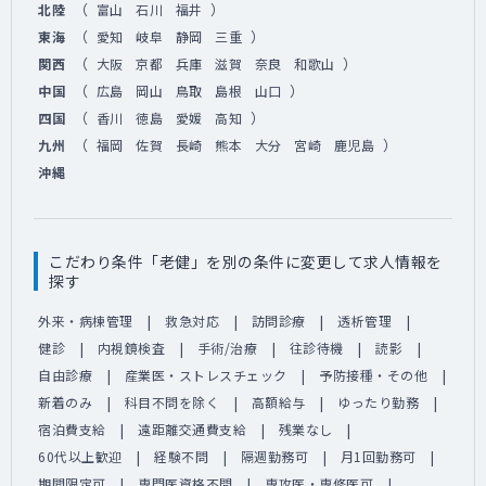
（
）
北陸
富山
石川
福井
（
）
東海
愛知
岐阜
静岡
三重
（
）
関西
大阪
京都
兵庫
滋賀
奈良
和歌山
（
）
中国
広島
岡山
鳥取
島根
山口
（
）
四国
香川
徳島
愛媛
高知
（
）
九州
福岡
佐賀
長崎
熊本
大分
宮崎
鹿児島
沖縄
こだわり条件「老健」を別の条件に変更して求人情報を
探す
外来・病棟管理
救急対応
訪問診療
透析管理
健診
内視鏡検査
手術/治療
往診待機
読影
自由診療
産業医・ストレスチェック
予防接種・その他
新着のみ
科目不問を除く
高額給与
ゆったり勤務
宿泊費支給
遠距離交通費支給
残業なし
60代以上歓迎
経験不問
隔週勤務可
月1回勤務可
期間限定可
専門医資格不問
専攻医・専修医可