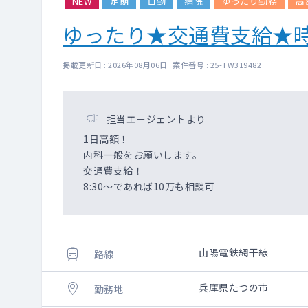
NEW
定期
日勤
病院
ゆったり勤務
高
ゆったり★交通費支給★
掲載更新日 : 2026年08月06日 案件番号 : 25-TW319482
担当エージェントより
1日高額！
内科一般をお願いします。
交通費支給！
8:30～であれば10万も相談可
山陽電鉄網干線
路線
兵庫県たつの市
勤務地