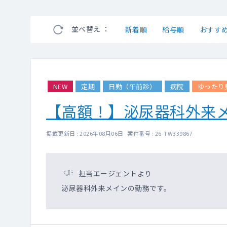
並べ替え ：
新着順
給与順
おすす
NEW
定期
日勤（午前診）
病院
ゆったり
【高額！】泌尿器科外来
掲載更新日 : 2026年08月06日 案件番号 : 26-TW339867
担当エージェントより
泌尿器科外来メインの勤務です。