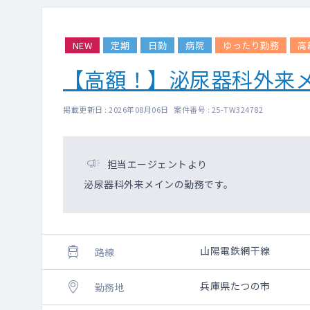
NEW
定期
日勤
病院
ゆったり勤務
高
【高額！】泌尿器科外来
掲載更新日 : 2026年08月06日 案件番号 : 25-TW324782
担当エージェントより
泌尿器科外来メインの勤務です。
山陽電鉄網干線
路線
兵庫県たつの市
勤務地