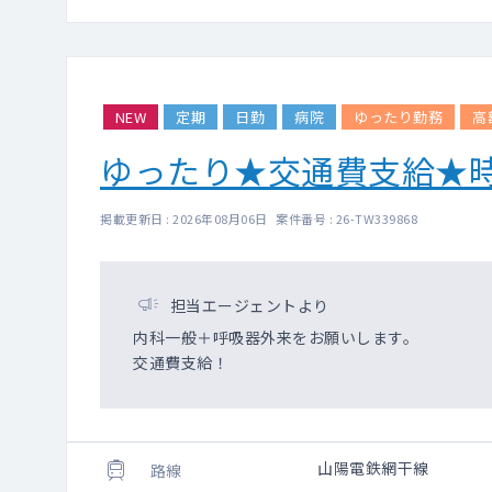
NEW
定期
日勤
病院
ゆったり勤務
高
ゆったり★交通費支給★
掲載更新日 : 2026年08月06日 案件番号 : 26-TW339868
担当エージェントより
内科一般＋呼吸器外来をお願いします。
交通費支給！
山陽電鉄網干線
路線