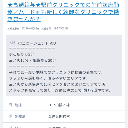
★高額給与★駅前クリニックでの午前診療勤
務／ハード面も新しく綺麗なクリニックで働
きませんか？
掲載更新日 : 2026年08月06日 案件番号 : 24-TW003366
担当エージェントより
＝＝＝＝＝＝＝＝＝＝＝＝
明石駅徒歩5分
三ノ宮15分・姫路から20分
＝＝＝＝＝＝＝＝＝＝＝＝
子育てに手厚い地域でのクリニック勤務医の募集です。
ファミリー層も多く、住みやすいエリアです。
三ノ宮から新快速で15分とアクセスのよいエリアです★
スタッフも充実しており、診療に専念して頂ける環境です。
路線
ＪＲ山陽本線
勤務地
兵庫県明石市