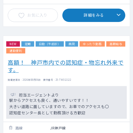
お気に入り
詳細をみる
NEW
定期
日勤（午前診）
病院
ゆったり勤務
高額給与
通勤便利
高額！ 神戸市内での認知症・物忘れ外来で
す。
掲載更新日 : 2026年08月06日 案件番号 : 25-TW312122
担当エージェントより
駅からアクセスも良く、通いやすいです！！
大きい道路に面していますので、お車でのアクセスも〇
認知症センター長として勤務頂ける方歓迎
路線
JR神戸線