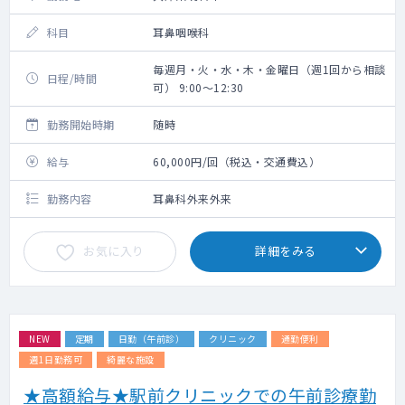
科目
耳鼻咽喉科
毎週月・火・水・木・金曜日（週1回から相談
日程/時間
可） 9:00～12:30
勤務開始時期
随時
給与
60,000円/回（税込・交通費込）
勤務内容
耳鼻科外来外来
お気に入り
詳細をみる
NEW
定期
日勤（午前診）
クリニック
通勤便利
週1日勤務可
綺麗な施設
★高額給与★駅前クリニックでの午前診療勤