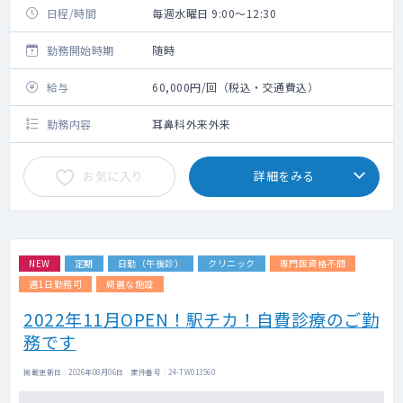
日程/時間
毎週水曜日 9:00～12:30
勤務開始時期
随時
給与
60,000円/回（税込・交通費込）
勤務内容
耳鼻科外来外来
お気に入り
詳細をみる
NEW
定期
日勤（午後診）
クリニック
専門医資格不問
週1日勤務可
綺麗な施設
2022年11月OPEN！駅チカ！自費診療のご勤
務です
掲載更新日 : 2026年08月06日 案件番号 : 24-TW013560