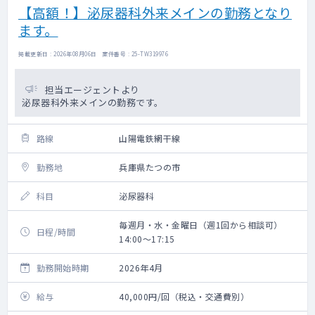
【高額！】泌尿器科外来メインの勤務となり
ます。
掲載更新日 : 2026年08月06日 案件番号 : 25-TW319976
担当エージェントより
泌尿器科外来メインの勤務です。
路線
山陽電鉄網干線
勤務地
兵庫県たつの市
科目
泌尿器科
毎週月・水・金曜日（週1回から相談可）
日程/時間
14:00～17:15
勤務開始時期
2026年4月
給与
40,000円/回（税込・交通費別）