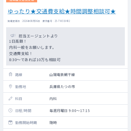
ゆったり★交通費支給★時間調整相談可★
掲載更新日 : 2026年08月06日 案件番号 : 25-TW319482
担当エージェントより
1日高額！
内科一般をお願いします。
交通費支給！
8:30～であれば10万も相談可
路線
山陽電鉄網干線
勤務地
兵庫県たつの市
科目
内科
日程/時間
毎週月曜日 9:00～17:15
勤務開始時期
随時