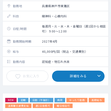
勤務地
兵庫県神戸市東灘区
科目
精神科・心療内科
毎週月・火・水・木・金曜日（週1回から相談
日程/時間
可） 9:00～12:00
勤務開始時期
2027年4月
給与
40,000円/回（税込・交通費別）
勤務内容
認知症・物忘れ外来
お気に入り
詳細をみる
NEW
定期
日勤（午後診）
病院
ゆったり勤務
高額給与
遠距離交通費支給
週1日勤務可
曜日相談可