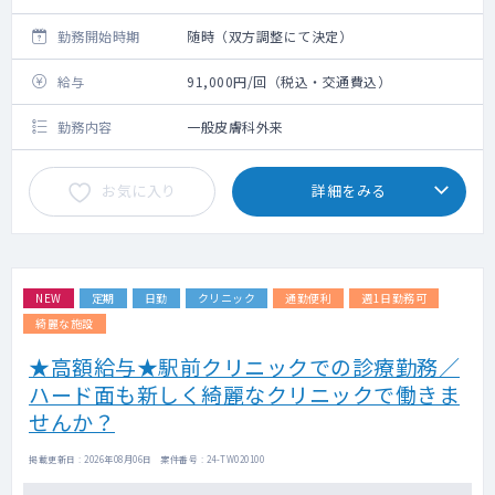
勤務開始時期
随時（双方調整にて決定）
給与
91,000円/回（税込・交通費込）
勤務内容
一般皮膚科外来
お気に入り
詳細をみる
NEW
定期
日勤
クリニック
通勤便利
週1日勤務可
綺麗な施設
★高額給与★駅前クリニックでの診療勤務／
ハード面も新しく綺麗なクリニックで働きま
せんか？
掲載更新日 : 2026年08月06日 案件番号 : 24-TW020100