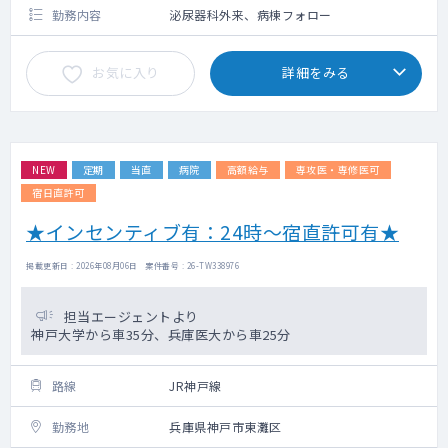
勤務内容
泌尿器科外来、病棟フォロー
お気に入り
詳細をみる
NEW
定期
当直
病院
高額給与
専攻医・専修医可
宿日直許可
★インセンティブ有：24時～宿直許可有★
掲載更新日 : 2026年08月06日 案件番号 : 26-TW338976
担当エージェントより
神戸大学から車35分、兵庫医大から車25分
路線
JR神戸線
勤務地
兵庫県神戸市東灘区