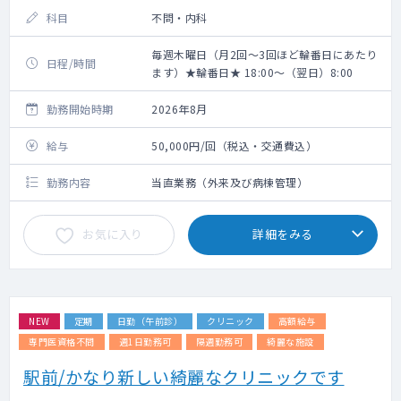
科目
不問・内科
毎週木曜日（月2回～3回ほど輪番日にあたり
日程/時間
ます）★輪番日★ 18:00～（翌日）8:00
勤務開始時期
2026年8月
給与
50,000円/回（税込・交通費込）
勤務内容
当直業務（外来及び病棟管理）
お気に入り
詳細をみる
NEW
定期
日勤（午前診）
クリニック
高額給与
専門医資格不問
週1日勤務可
隔週勤務可
綺麗な施設
駅前/かなり新しい綺麗なクリニックです