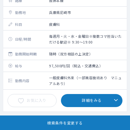
路線
阪神本線
勤務地
兵庫県尼崎市
科目
皮膚科
毎週月・火・水・金曜日※複数コマ担当いた
日程/時間
だける歓迎※ 9:30～19:00
勤務開始時期
随時（双方相談の上決定）
給与
97,500円/回（税込・交通費込）
一般皮膚科外来（一部美容施術あり マニュ
勤務内容
アルあり）
お気に入り
詳細をみる
検索条件を変更する
1
2
3
4
5