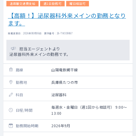
遠距離交通費支給
週1日勤務可
曜日相談可
【高額！】泌尿器科外来メインの勤務となり
ます。
掲載更新日 : 2026年08月06日 案件番号 : 26-TW339867
担当エージェントより
泌尿器科外来メインの勤務です。
路線
山陽電鉄網干線
勤務地
兵庫県たつの市
科目
泌尿器科
毎週水・金曜日（週1回から相談可） 9:00～
日程/時間
13:00
勤務開始時期
2026年9月