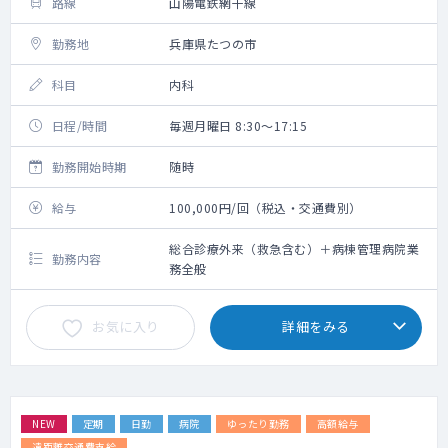
路線
山陽電鉄網干線
勤務地
兵庫県たつの市
科目
内科
日程/時間
毎週月曜日 8:30～17:15
勤務開始時期
随時
給与
100,000円/回（税込・交通費別）
総合診療外来（救急含む）＋病棟管理病院業
勤務内容
務全般
お気に入り
詳細をみる
NEW
定期
日勤
病院
ゆったり勤務
高額給与
遠距離交通費支給