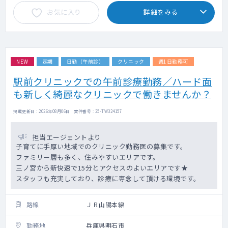
お気に入り
詳細をみる
NEW
定期
日勤（午前診）
クリニック
週1日勤務可
駅前クリニックでの午前診療勤務／ハード面
も新しく綺麗なクリニックで働きませんか？
掲載更新日 : 2026年08月06日 案件番号 : 25-TW324157
担当エージェントより
子育てに手厚い地域でのクリニック勤務医の募集です。
ファミリー層も多く、住みやすいエリアです。
三ノ宮から新快速で15分とアクセスのよいエリアです★
スタッフも充実しており、診療に専念して頂ける環境です。
路線
ＪＲ山陽本線
勤務地
兵庫県明石市