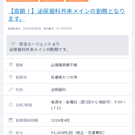
【高額！】泌尿器科外来メインの勤務となり
ます。
掲載更新日 : 2026年08月06日 案件番号 : 25-TW324782
担当エージェントより
泌尿器科外来メインの勤務です。
路線
山陽電鉄網干線
勤務地
兵庫県たつの市
科目
泌尿器科
毎週水・金曜日（週1回から相談可） 9:00～
日程/時間
17:15
勤務開始時期
2026年4月
給与
95,000円/回（税込・交通費別）