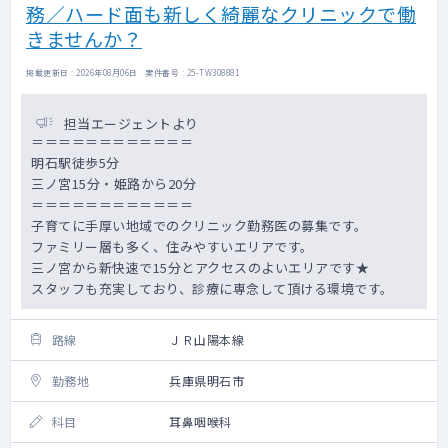
務／ハード面も新しく綺麗なクリニックで働
きませんか？
掲載更新日 : 2026年08月06日 案件番号 : 25-TW308881
担当エージェントより
＝＝＝＝＝＝＝＝＝＝＝＝
明石駅徒歩5分
三ノ宮15分・姫路から20分
＝＝＝＝＝＝＝＝＝＝＝＝
子育てに手厚い地域でのクリニック勤務医の募集です。
ファミリー層も多く、住みやすいエリアです。
三ノ宮から新快速で15分とアクセスのよいエリアです★
スタッフも充実しており、診療に専念して頂ける環境です。
路線
ＪＲ山陽本線
勤務地
兵庫県明石市
科目
耳鼻咽喉科