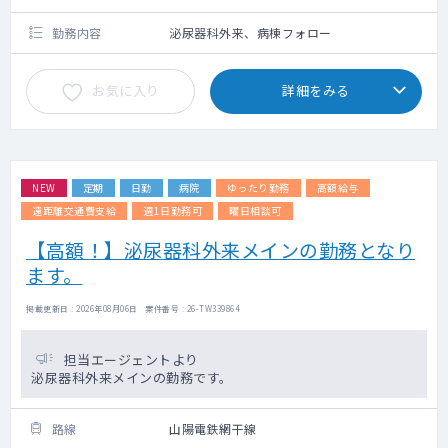
勤務内容
泌尿器科外来、病棟フォロー
お気に入り
詳細をみる
NEW
定期
日勤
病院
ゆったり勤務
高額給与
遠距離交通費支給
週1日勤務可
曜日相談可
【高額！】泌尿器科外来メインの勤務となり
ます。
掲載更新日 : 2026年08月06日 案件番号 : 26-TW339864
担当エージェントより
泌尿器科外来メインの勤務です。
路線
山陽電鉄網干線