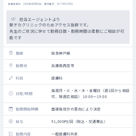
掲載更新日 : 2026年08月06日 案件番号 : 24-TW013558
担当エージェントより
駅チカクリニックのためアクセス抜群です。
先生のご状況に併せて勤務日数・勤務時間は柔軟にご相談が可
能です
路線
阪急神戸線
勤務地
兵庫県西宮市
科目
皮膚科
毎週月・火・水・木・金曜日（週1回から相談
日程/時間
可、隔週応相談） 10:00～19:00
勤務開始時期
面接後双方の意向により決定
給与
91,000円/回（税込・交通費込）
勤務内容
一般皮膚科外来