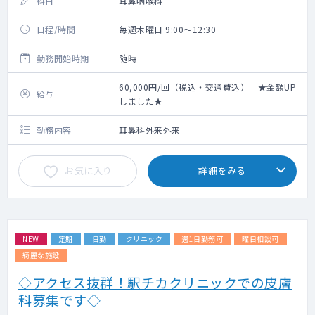
科目
耳鼻咽喉科
日程/時間
毎週木曜日 9:00～12:30
勤務開始時期
随時
60,000円/回（税込・交通費込） ★金額UP
給与
しました★
勤務内容
耳鼻科外来外来
お気に入り
詳細をみる
NEW
定期
日勤
クリニック
週1日勤務可
曜日相談可
綺麗な施設
◇アクセス抜群！駅チカクリニックでの皮膚
科募集です◇