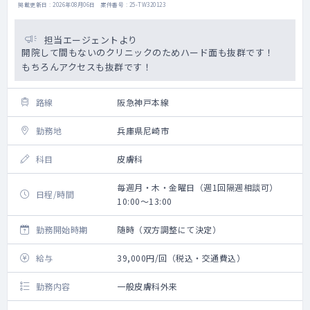
掲載更新日 : 2026年08月06日 案件番号 : 25-TW320123
担当エージェントより
開院して間もないのクリニックのためハード面も抜群です！
もちろんアクセスも抜群です！
路線
阪急神戸本線
勤務地
兵庫県尼崎市
科目
皮膚科
毎週月・木・金曜日（週1回隔週相談可）
日程/時間
10:00～13:00
勤務開始時期
随時（双方調整にて決定）
給与
39,000円/回（税込・交通費込）
勤務内容
一般皮膚科外来