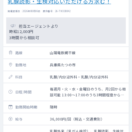
乳腺読影・生検対応いただける方求む！
掲載更新日 : 2026年08月06日 案件番号 : 26-TW338842
担当エージェントより
時給12,000円
3時間から相談可
路線
山陽電鉄網干線
勤務地
兵庫県たつの市
科目
乳腺/内分泌外科・乳腺/内分泌外科
毎週月・火・水・金曜日のうち、月2回から相
日程/時間
談可能 13:00～17:00のうち3時間程度から相
談可
勤務開始時期
随時
給与
36,000円/回（税込・交通費別）
乳腺外来（乳がん検診）、乳腺読影、生検対