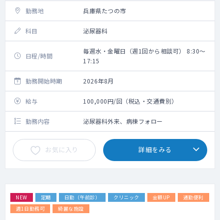
勤務地
兵庫県たつの市
科目
泌尿器科
毎週水・金曜日（週1回から相談可） 8:30～
日程/時間
17:15
勤務開始時期
2026年8月
給与
100,000円/回（税込・交通費別）
勤務内容
泌尿器科外来、病棟フォロー
お気に入り
詳細をみる
NEW
定期
日勤（午前診）
クリニック
金額UP
通勤便利
週1日勤務可
綺麗な施設