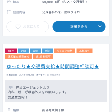
給与
50,000円/回（税込・交通費別）
勤務内容
泌尿器科外来、病棟フォロー
お気に入り
詳細をみる
NEW
定期
日勤
病院
ゆったり勤務
高額給与
遠距離交通費支給
週1日勤務可
ゆったり★交通費支給★時間調整相談可★
掲載更新日 : 2026年08月06日 案件番号 : 26-TW339868
担当エージェントより
内科一般＋呼吸器外来をお願いします。
交通費支給！
路線
山陽電鉄網干線