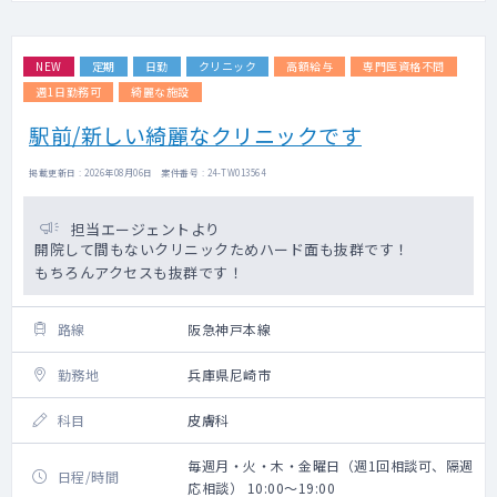
NEW
定期
日勤
クリニック
高額給与
専門医資格不問
週1日勤務可
綺麗な施設
駅前/新しい綺麗なクリニックです
掲載更新日 : 2026年08月06日 案件番号 : 24-TW013564
担当エージェントより
開院して間もないクリニックためハード面も抜群です！
もちろんアクセスも抜群です！
路線
阪急神戸本線
勤務地
兵庫県尼崎市
科目
皮膚科
毎週月・火・木・金曜日（週1回相談可、隔週
日程/時間
応相談） 10:00～19:00