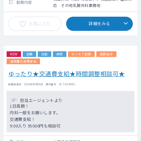
勤務内容
応 その他乳腺外科業務他
お気に入り
詳細をみる
NEW
定期
日勤
病院
ゆったり勤務
高額給与
遠距離交通費支給
ゆったり★交通費支給★時間調整相談可★
掲載更新日 : 2026年08月06日 案件番号 : 26-TW339861
担当エージェントより
1日高額！
内科一般をお願いします。
交通費支給！
9:00入り 95000円も相談可