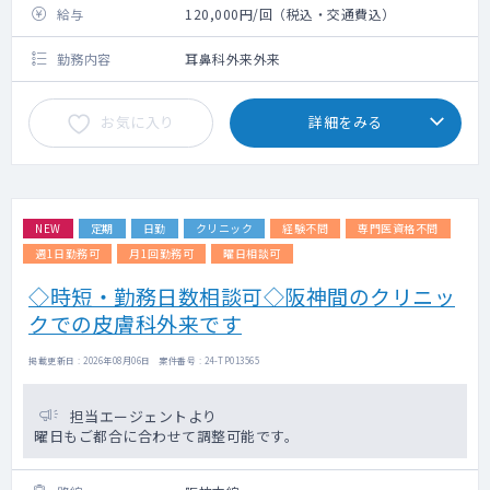
給与
120,000円/回（税込・交通費込）
勤務内容
耳鼻科外来外来
お気に入り
詳細をみる
NEW
定期
日勤
クリニック
経験不問
専門医資格不問
週1日勤務可
月1回勤務可
曜日相談可
◇時短・勤務日数相談可◇阪神間のクリニッ
クでの皮膚科外来です
掲載更新日 : 2026年08月06日 案件番号 : 24-TP013565
担当エージェントより
曜日もご都合に合わせて調整可能です。