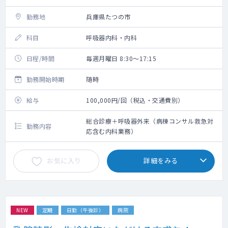
勤務地
兵庫県たつの市
科目
呼吸器内科・内科
日程/時間
毎週月曜日 8:30～17:15
勤務開始時期
随時
給与
100,000円/回（税込・交通費別）
総合診療＋呼吸器外来（病棟コンサル救急対
勤務内容
応含む内科業務）
お気に入り
詳細をみる
NEW
定期
日勤（午後診）
病院