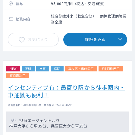
給与
95,000円/回（税込・交通費別）
総合診療外来（救急含む）＋病棟管理病院業
勤務内容
務全般
お気に入り
詳細をみる
NEW
定期
当直
病院
専攻医・専修医可
月1回勤務可
宿日直許可
インセンティブ有：最寄り駅から徒歩圏内・
車通勤も便利！
掲載更新日 : 2026年08月06日 案件番号 : 26-TW340795
担当エージェントより
神戸大学から車35分、兵庫医大から車25分