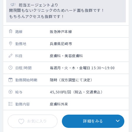
担当エージェントより
開院間もないクリニックのためハード面も抜群です！
もちろんアクセスも抜群です！
路線
阪急神戸本線
勤務地
兵庫県尼崎市
科目
皮膚科・美容皮膚科
日程/時間
毎週月・火・木・金曜日 15:30～19:00
勤務開始時期
随時（双方調整にて決定）
給与
45,500円/回（税込・交通費込）
勤務内容
皮膚科外来
お気に入り
詳細をみる