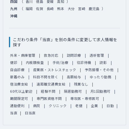
（
）
四国
香川
徳島
愛媛
高知
（
）
九州
福岡
佐賀
長崎
熊本
大分
宮崎
鹿児島
沖縄
こだわり条件「当直」を別の条件に変更して求人情報を
探す
外来・病棟管理
救急対応
訪問診療
透析管理
健診
内視鏡検査
手術/治療
往診待機
読影
自由診療
産業医・ストレスチェック
予防接種・その他
新着のみ
科目不問を除く
高額給与
ゆったり勤務
宿泊費支給
遠距離交通費支給
残業なし
60代以上歓迎
経験不問
隔週勤務可
月1回勤務可
期間限定可
専門医資格不問
専攻医・専修医可
通勤便利
病院
クリニック
老健
企業
日勤
当直
日当直