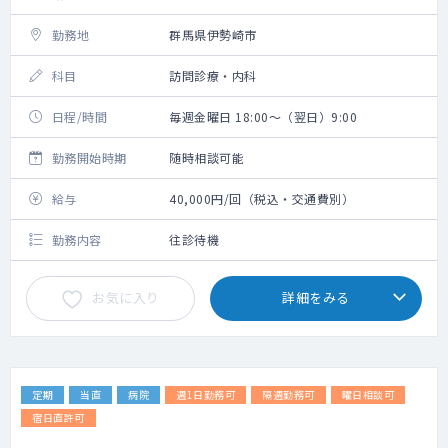
勤務地
群馬県伊勢崎市
科目
訪問診療・内科
日程/時間
毎週金曜日 18:00～（翌日）9:00
勤務開始時期
随時相談可能
給与
40,000円/回（税込・交通費別）
勤務内容
往診待機
お気に入り
詳細をみる
定期
当直
病院
週1日勤務可
隔週勤務可
曜日相談可
宿日直許可