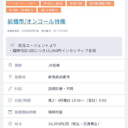
インセンティブあり
60代以上歓迎
経験不問
専門医資格不問
専攻医・専修医可
週1日勤務可
前橋市/オンコール待機
掲載更新日 : 2026年08月04日 案件番号 : 26-TJ342425
担当エージェントより
・臨時往診1回につき15,000円インセンティブ支給
路線
JR各線
勤務地
群馬県前橋市
科目
訪問診療・不問
日程/時間
第2・4月曜日 18:00～（翌日）9:00
勤務開始時期
随時可能
給与
30,000円/回（税込・交通費込）