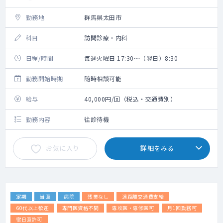
勤務地
群馬県太田市
科目
訪問診療・内科
日程/時間
毎週火曜日 17:30～（翌日）8:30
勤務開始時期
随時相談可能
給与
40,000円/回（税込・交通費別）
勤務内容
往診待機
お気に入り
詳細をみる
定期
当直
病院
残業なし
遠距離交通費支給
60代以上歓迎
専門医資格不問
専攻医・専修医可
月1回勤務可
宿日直許可