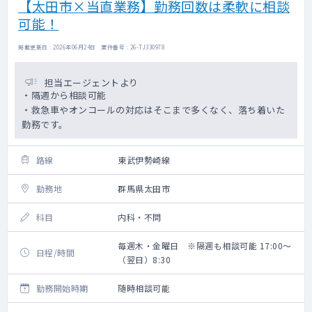
【太田市×当直業務】勤務回数は柔軟に相談
可能！
掲載更新日 : 2026年06月24日 案件番号 : 26-TJ330978
担当エージェントより
・隔週から相談可能
・救急車やオンコールの対応はそこまで多くなく、落ち着いた
勤務です。
路線
東武伊勢崎線
勤務地
群馬県太田市
科目
内科・不問
毎週木・金曜日 ※隔週も相談可能 17:00～
日程/時間
（翌日）8:30
勤務開始時期
随時相談可能