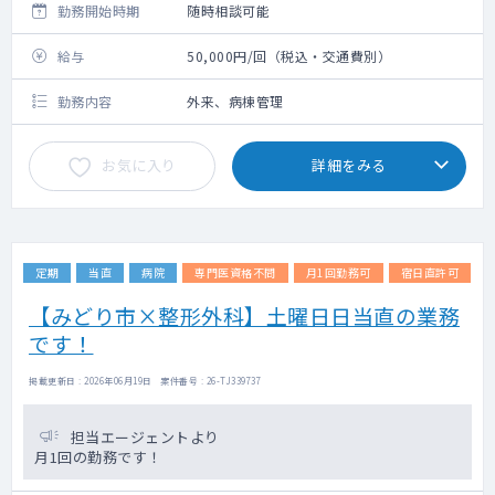
勤務開始時期
随時相談可能
給与
50,000円/回（税込・交通費別）
勤務内容
外来、病棟管理
お気に入り
詳細をみる
定期
当直
病院
専門医資格不問
月1回勤務可
宿日直許可
【みどり市×整形外科】土曜日日当直の業務
です！
掲載更新日 : 2026年06月19日 案件番号 : 26-TJ339737
担当エージェントより
月1回の勤務です！