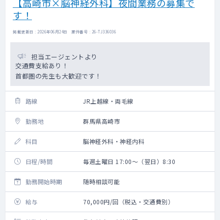
【高崎市×脳神経外科】夜間業務の募集で
す！
掲載更新日 : 2026年06月24日 案件番号 : 26-TJ336036
担当エージェントより
交通費支給あり！
首都圏の先生も大歓迎です！
路線
JR上越線・両毛線
勤務地
群馬県高崎市
科目
脳神経外科・神経内科
日程/時間
毎週土曜日 17:00～（翌日）8:30
勤務開始時期
随時相談可能
給与
70,000円/回（税込・交通費別）