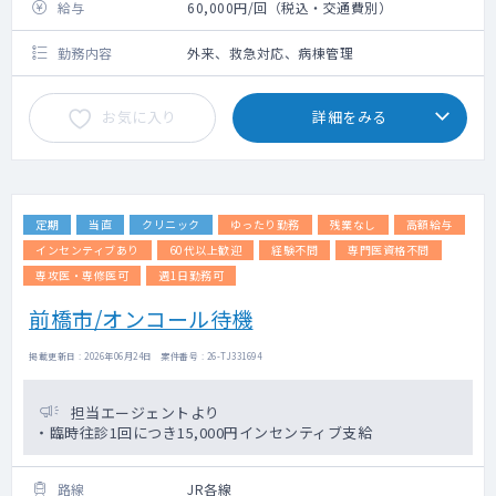
給与
60,000円/回（税込・交通費別）
勤務内容
外来、救急対応、病棟管理
お気に入り
詳細をみる
定期
当直
クリニック
ゆったり勤務
残業なし
高額給与
インセンティブあり
60代以上歓迎
経験不問
専門医資格不問
専攻医・専修医可
週1日勤務可
前橋市/オンコール待機
掲載更新日 : 2026年06月24日 案件番号 : 26-TJ331694
担当エージェントより
・臨時往診1回につき15,000円インセンティブ支給
路線
JR各線