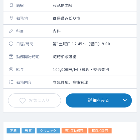
路線
東武桐生線
勤務地
群馬県みどり市
科目
内科
日程/時間
第1土曜日 12:45～（翌日）9:00
勤務開始時期
随時相談可能
給与
100,000円/回（税込・交通費別）
勤務内容
救急対応、病棟管理
お気に入り
詳細をみる
定期
当直
クリニック
週1日勤務可
曜日相談可