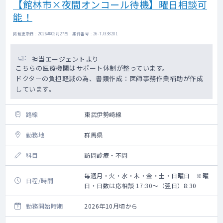
【館林市×夜間オンコール待機】曜日相談可
能！
掲載更新日 : 2026年05月27日 案件番号 : 26-TJ338201
担当エージェントより
こちらの医療機関はサポート体制が整っています。
ドクターの負担軽減の為、書類作成：医師事務作業補助が作成
しています。
路線
東武伊勢崎線
勤務地
群馬県
科目
訪問診療・不問
毎週月・火・水・木・金・土・日曜日 ※曜
日程/時間
日・日数は応相談 17:30～（翌日）8:30
勤務開始時期
2026年10月頃から