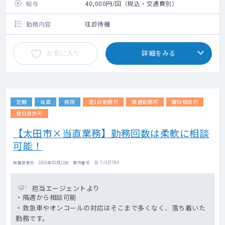
給与
40,000円/回（税込・交通費別）
勤務内容
往診待機
お気に入り
詳細をみる
定期
当直
病院
週1日勤務可
隔週勤務可
曜日相談可
宿日直許可
【太田市×当直業務】勤務回数は柔軟に相談
可能！
掲載更新日 : 2026年05月21日 案件番号 : 26-TJ337784
担当エージェントより
・隔週から相談可能
・救急車やオンコールの対応はそこまで多くなく、落ち着いた
勤務です。