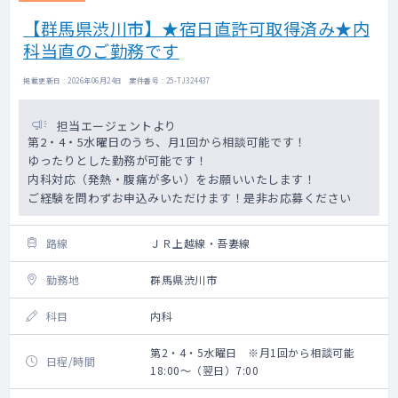
【群馬県渋川市】★宿日直許可取得済み★内
科当直のご勤務です
掲載更新日 : 2026年06月24日 案件番号 : 25-TJ324437
担当エージェントより
第2・4・5水曜日のうち、月1回から相談可能です！
ゆったりとした勤務が可能です！
内科対応（発熱・腹痛が多い）をお願いいたします！
ご経験を問わずお申込みいただけます！是非お応募ください
路線
ＪＲ上越線・吾妻線
勤務地
群馬県渋川市
科目
内科
第2・4・5水曜日 ※月1回から相談可能
日程/時間
18:00～（翌日）7:00