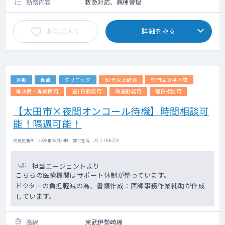
勤務内容
救急対応、病棟管理
お気に入り
詳細をみる
定期
当直
クリニック
60代以上歓迎
専門医資格不問
専攻医・専修医可
週1日勤務可
隔週勤務可
曜日相談可
【太田市×夜間オンコール待機】時間相談可
能！隔週可能！
掲載更新日 : 2026年06月24日 案件番号 : 25-TJ306278
担当エージェントより
こちらの医療機関はサポート体制が整っています。
ドクターの負担軽減の為、書類作成：医師事務作業補助が作成
しています。
路線
東武伊勢崎線