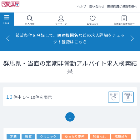
民間医局
ヘルプ
問い合わせ
医師採用ご担当者様へ
求人検索
マイページ
お気に入り
保存済みの
検索条件
希望条件を登録して、医療機関名などの求人詳細をチェッ
ク！登録はこちら
群馬県・当直の定期非常勤アルバイト求人検索結
果
10
並べ替え
条件保存
件中 1～ 10件を表示
1
定期
当直
クリニック
ゆったり勤務
残業なし
高額給与