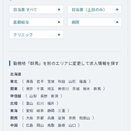
日当直 すべて
日当直（土日のみ）
高額給与
病院
クリニック
勤務地「群馬」を別のエリアに変更して求人情報を探す
北海道
（
）
東北
青森
岩手
宮城
秋田
山形
福島
（
）
関東
東京
千葉
埼玉
神奈川
茨城
栃木
群馬
（
）
甲信越
山梨
長野
新潟
（
）
北陸
富山
石川
福井
（
）
東海
愛知
岐阜
静岡
三重
（
）
関西
大阪
京都
兵庫
滋賀
奈良
和歌山
（
）
中国
広島
岡山
鳥取
島根
山口