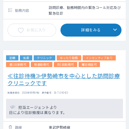
訪問診療、勤務時間内の緊急コール対応及び
勤務内容
緊急往診
お気に入り
詳細をみる
定期
当直
クリニック
ゆったり勤務
インセンティブあり
週1日勤務可
隔週勤務可
月1回勤務可
曜日相談可
≪往診待機≫伊勢崎市を中心とした訪問診療
クリニックです
掲載更新日 : 2026年08月04日 案件番号 : 26-TJ342423
担当エージェントより
日により往診頻度は異なります。
路線
東武伊勢崎線