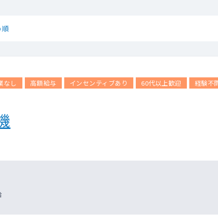
め順
業なし
高額給与
インセンティブあり
60代以上歓迎
経験不
機
給