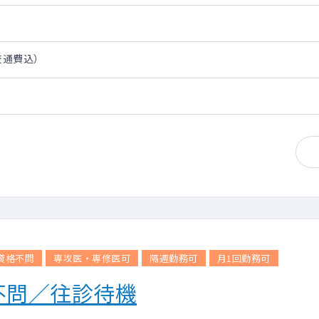
・交通費込）
資格不問
専攻医・専修医可
隔週勤務可
月1回勤務可
不問／往診待機