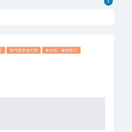
1
問
専門医資格不問
専攻医・専修医可