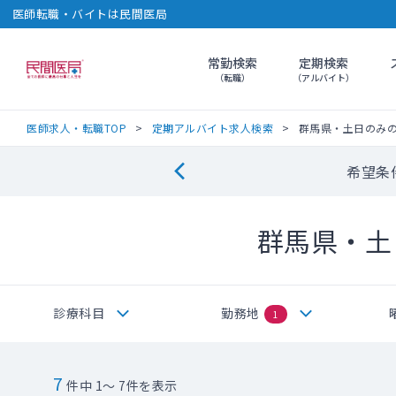
医師転職・バイトは民間医局
常勤検索
定期検索
民間医局
（転職）
（アルバイト）
医師求人・転職TOP
定期アルバイト求人検索
群馬県・土日のみ
希望条
群馬県・土
診療科目
勤務地
1
7
件中 1～ 7件を表示