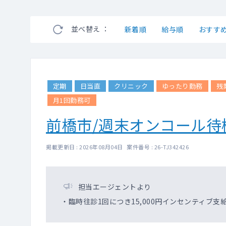
並べ替え ：
新着順
給与順
おすす
定期
日当直
クリニック
ゆったり勤務
残
月1回勤務可
前橋市/週末オンコール待
掲載更新日 : 2026年08月04日 案件番号 : 26-TJ342426
担当エージェントより
・臨時往診1回につき15,000円インセンティブ支