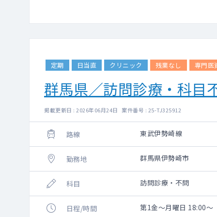
定期
日当直
クリニック
残業なし
専門医
群馬県／訪問診療・科目
掲載更新日 : 2026年06月24日 案件番号 : 25-TJ325912
東武伊勢崎線
路線
群馬県伊勢崎市
勤務地
訪問診療・不問
科目
第1金～月曜日 18:00～
日程/時間