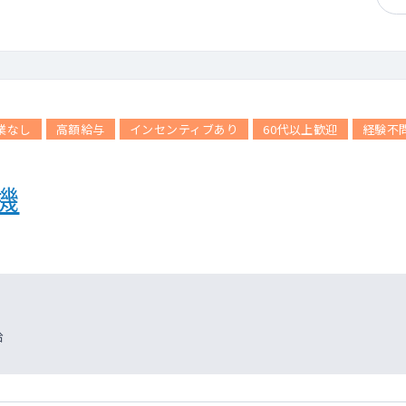
業なし
高額給与
インセンティブあり
60代以上歓迎
経験不
機
給