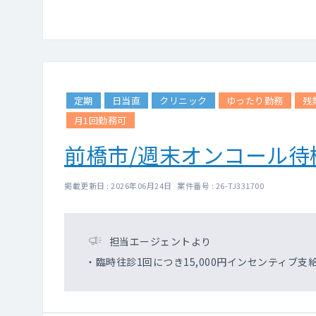
定期
日当直
クリニック
ゆったり勤務
残
月1回勤務可
前橋市/週末オンコール待
掲載更新日 : 2026年06月24日 案件番号 : 26-TJ331700
担当エージェントより
・臨時往診1回につき15,000円インセンティブ支