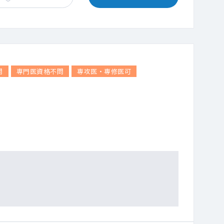
問
専門医資格不問
専攻医・専修医可