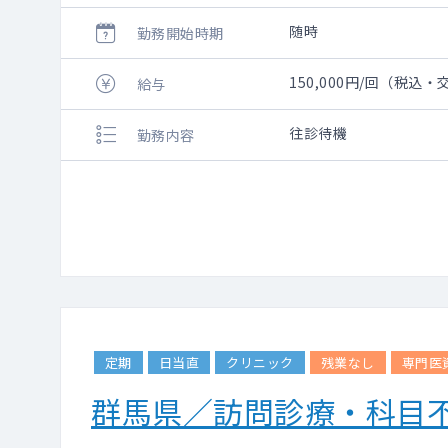
随時
勤務開始時期
150,000円/回（税込
給与
往診待機
勤務内容
定期
日当直
クリニック
残業なし
専門医
群馬県／訪問診療・科目