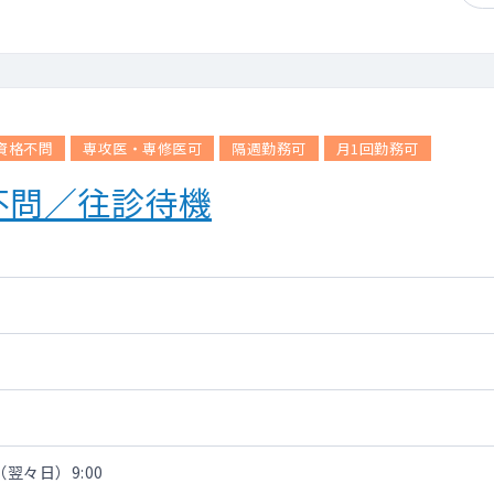
資格不問
専攻医・専修医可
隔週勤務可
月1回勤務可
不問／往診待機
（翌々日）9:00