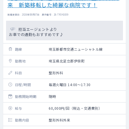
来 新築移転した綺麗な病院です！
掲載更新日 : 2026年08月07日 案件番号 : 26-TR341839
担当エージェントより
お車での通勤もおすすめです♪
路線
埼玉新都市交通ニューシャトル線
勤務地
埼玉県北足立郡伊奈町
科目
整形外科
日程/時間
毎週火曜日 14:00～17:30
勤務開始時期
随時
給与
60,000円/回（税込・交通費別）
勤務内容
整形外科外来