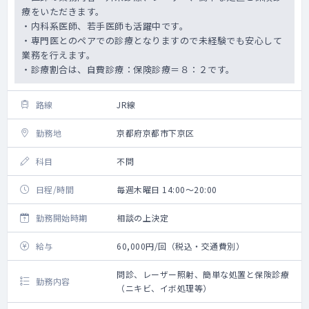
療をいただきます。
・内科系医師、若手医師も活躍中です。
・専門医とのペアでの診療となりますので未経験でも安心して
業務を行えます。
・診療割合は、自費診療：保険診療＝８：２です。
路線
JR線
勤務地
京都府京都市下京区
科目
不問
日程/時間
毎週木曜日 14:00～20:00
勤務開始時期
相談の上決定
給与
60,000円/回（税込・交通費別）
問診、レーザー照射、簡単な処置と保険診療
勤務内容
（ニキビ、イボ処理等）