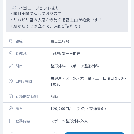
担当エージェントより
・曜日不問で探しております
・リハビリ室の大窓から見える富士山が絶景です！
・駅からすぐの立地で、通勤が便利です
路線
富士急行線
勤務地
山梨県富士吉田市
科目
整形外科・スポーツ整形外科
毎週月・火・水・木・金・土・日曜日 9:00～
日程/時間
18:30
勤務開始時期
随時
給与
120,000円/回（税込・交通費別）
勤務内容
スポーツ整形外科外来