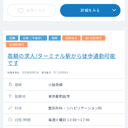
お気に入り
詳細をみる
定期
日勤（午後診）
病院
高額給与
週1日勤務可
隔週勤務可
高額の求人/ターミナル駅から徒歩通勤可能
です
掲載更新日 : 2026年08月07日 案件番号 : 25-TQ308064
路線
小田急線
勤務地
東京都町田市
科目
整形外科・リハビリテーション科
日程/時間
毎週火曜日 13:00～17:00