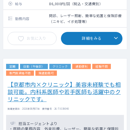
給与
86,000円/回（税込・交通費別）
問診、レーザー照射、簡単な処置と保険診療
勤務内容
（ニキビ、イボ処理等）
お気に入り
詳細をみる
定期
日勤（午後診）
クリニック
通勤便利
経験不問
専門医資格不問
隔週勤務可
【京都市内×クリニック】美容未経験でも相
談可能。内科系医師や若手医師も活躍中のク
リニックです。
掲載更新日 : 2026年08月07日 案件番号 : 26-TX339040
担当エージェントより
・医師の業務内容 外来診療、レーザー、簡単な処置と保険診