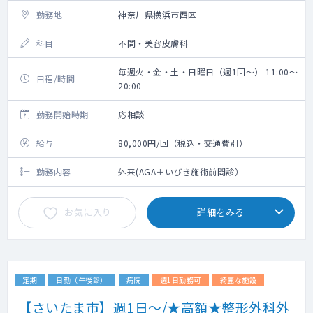
勤務地
神奈川県横浜市西区
科目
不問・美容皮膚科
毎週火・金・土・日曜日（週1回～） 11:00～
日程/時間
20:00
勤務開始時期
応相談
給与
80,000円/回（税込・交通費別）
勤務内容
外来(AGA＋いびき施術前問診）
お気に入り
詳細をみる
定期
日勤（午後診）
病院
週1日勤務可
綺麗な施設
【さいたま市】週1日～/★高額★整形外科外