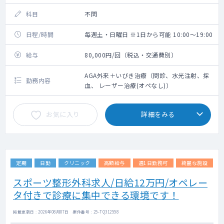
科目
不問
日程/時間
毎週土・日曜日 ※1日から可能 10:00～19:00
給与
80,000円/回（税込・交通費別）
AGA外来＋いびき治療（問診、水光注射、採
勤務内容
血、 レーザー治療(オペなし)）
お気に入り
詳細をみる
定期
日勤
クリニック
高額給与
週1日勤務可
綺麗な施設
スポーツ整形外科求人/日給12万円/オペレー
タ付きで診療に集中できる環境です！
掲載更新日 : 2026年08月07日 案件番号 : 25-TQ312558