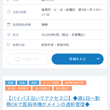
毎週月・火・水・金曜日 週3日～可 9:00～
日程/時間
17:30
勤務開始時期
随時
給与
50,000円/回（税込・交通費込）
勤務内容
初診外来・救急対応
お気に入り
詳細をみる
定期
日勤
病院
ゆったり勤務
専門医資格不問
専攻医・専修医可
週1日勤務可
曜日相談可
【バイパス沿いでアクセス◎】◆週1日～勤
務OKで医局待機がメインの透析管理◆