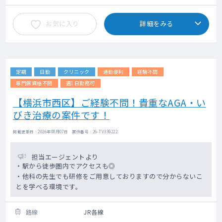
お気に入り
詳細をみる
定期
日勤
クリニック
通勤便利
経験不問
専門医資格不問
週1日勤務可
【横浜市西区】ご経験不問！貴重なAGA・い
びき治療の案件です！
掲載更新日 : 2026年08月07日 案件番号 : 26-TV339222
担当エージェントより
・駅から徒歩圏内でアクセスも◎
・他科の先生でも研修をご用意しておりますので分からないこ
とを学べる環境です。
路線
JR各線