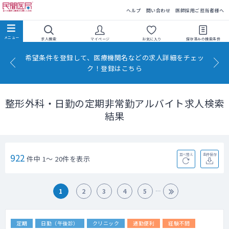
民間医局
ヘルプ
問い合わせ
医師採用ご担当者様へ
求人検索
マイページ
お気に入り
保存済みの
検索条件
希望条件を登録して、医療機関名などの求人詳細をチェッ
ク！登録はこちら
整形外科・日勤の定期非常勤アルバイト求人検索
結果
922
並べ替え
条件保存
件中 1～ 20件を表示
1
2
3
4
5
定期
日勤（午後診）
クリニック
通勤便利
経験不問