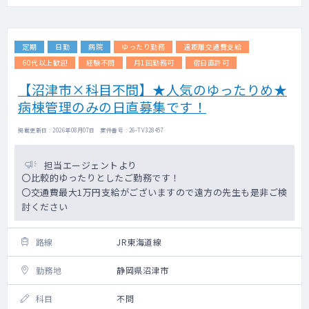
定期
日勤
病院
ゆったり勤務
遠距離交通費支給
60代以上歓迎
経験不問
月1回勤務可
宿日直許可
【沼津市×科目不問】★人気のゆったりめ★
病棟管理のみの日直募集です！
掲載更新日 : 2026年08月07日 案件番号 : 26-TV328457
担当エージェントより
〇比較的ゆったりとしたご勤務です！
〇交通費最大1万円支給がございますので遠方の先生も是非ご検
討ください
路線
JR東海道線
勤務地
静岡県沼津市
科目
不問