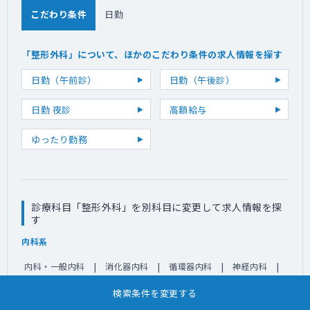
こだわり条件
日勤
「整形外科」について、ほかのこだわり条件の求人情報を探す
日勤（午前診）
日勤（午後診）
日勤 夜診
高額給与
ゆったり勤務
診療科目「整形外科」を別科目に変更して求人情報を探
す
内科系
内科・一般内科
消化器内科
循環器内科
神経内科
呼吸器内科
心療内科
リウマチ科
総合診療科
検索条件を変更する
糖尿病科
腎臓内科
その他（内科系）