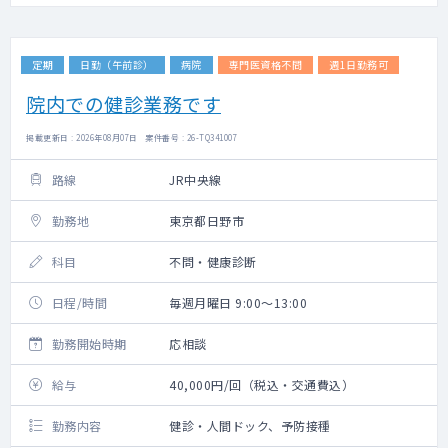
定期
日勤（午前診）
病院
専門医資格不問
週1日勤務可
院内での健診業務です
掲載更新日 : 2026年08月07日 案件番号 : 26-TQ341007
路線
JR中央線
勤務地
東京都日野市
科目
不問・健康診断
日程/時間
毎週月曜日 9:00～13:00
勤務開始時期
応相談
給与
40,000円/回（税込・交通費込）
勤務内容
健診・人間ドック、予防接種