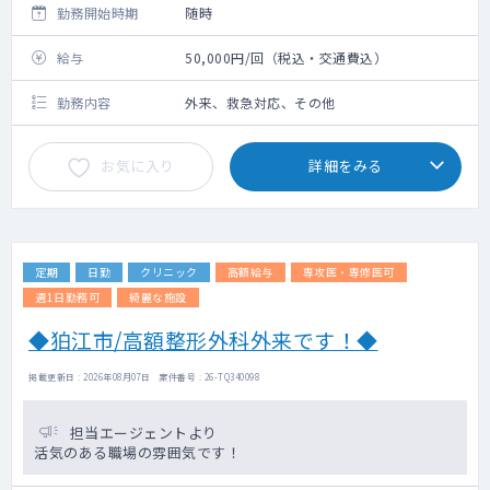
勤務開始時期
随時
給与
50,000円/回（税込・交通費込）
勤務内容
外来、救急対応、その他
お気に入り
詳細をみる
定期
日勤
クリニック
高額給与
専攻医・専修医可
週1日勤務可
綺麗な施設
◆狛江市/高額整形外科外来です！◆
掲載更新日 : 2026年08月07日 案件番号 : 26-TQ340098
担当エージェントより
活気のある職場の雰囲気です！