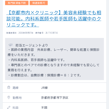
専門医資格不問
隔週勤務可
【京都市内×クリニック】美容未経験でも相
談可能。内科系医師や若手医師も活躍中のク
リニックです。
掲載更新日 : 2026年08月07日 案件番号 : 26-TX338716
担当エージェントより
・医師の業務内容 外来診療、レーザー、簡単な処置と保険診
療をいただきます。
・内科系医師、若手医師も活躍中です。
・専門医とのペアでの診療となりますので未経験でも安心して
業務を行えます。
・診療割合は、自費診療：保険診療＝８：２です。
路線
JR線
勤務地
京都府京都市下京区
科目
不問