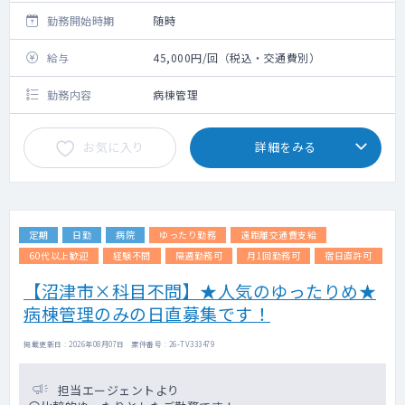
勤務開始時期
随時
給与
45,000円/回（税込・交通費別）
勤務内容
病棟管理
お気に入り
詳細をみる
定期
日勤
病院
ゆったり勤務
遠距離交通費支給
60代以上歓迎
経験不問
隔週勤務可
月1回勤務可
宿日直許可
【沼津市×科目不問】★人気のゆったりめ★
病棟管理のみの日直募集です！
掲載更新日 : 2026年08月07日 案件番号 : 26-TV333479
担当エージェントより