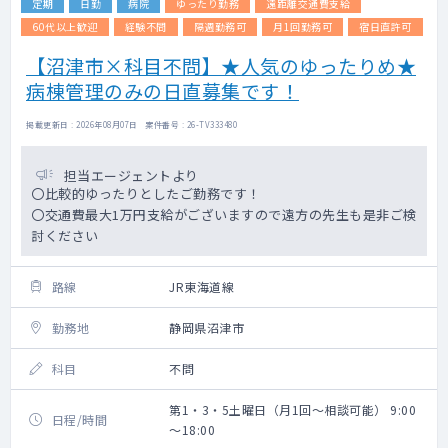
定期
日勤
病院
ゆったり勤務
遠距離交通費支給
60代以上歓迎
経験不問
隔週勤務可
月1回勤務可
宿日直許可
【沼津市×科目不問】★人気のゆったりめ★
病棟管理のみの日直募集です！
掲載更新日 : 2026年08月07日 案件番号 : 26-TV333480
担当エージェントより
〇比較的ゆったりとしたご勤務です！
〇交通費最大1万円支給がございますので遠方の先生も是非ご検
討ください
路線
JR東海道線
勤務地
静岡県沼津市
科目
不問
第1・3・5土曜日（月1回～相談可能） 9:00
日程/時間
～18:00