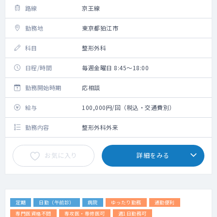
路線
京王線
勤務地
東京都狛江市
科目
整形外科
日程/時間
毎週金曜日 8:45～18:00
勤務開始時期
応相談
給与
100,000円/回（税込・交通費別）
勤務内容
整形外科外来
お気に入り
詳細をみる
定期
日勤（午前診）
病院
ゆったり勤務
通勤便利
専門医資格不問
専攻医・専修医可
週1日勤務可