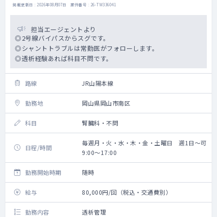
掲載更新日 : 2026年08月07日 案件番号 : 26-TW336041
担当エージェントより
◎2号線バイパスからスグです。
◎シャントトラブルは常勤医がフォローします。
◎透析経験あれば科目不問です。
路線
JR山陽本線
勤務地
岡山県岡山市南区
科目
腎臓科・不問
毎週月・火・水・木・金・土曜日 週1日～可
日程/時間
9:00～17:00
勤務開始時期
随時
給与
80,000円/回（税込・交通費別）
勤務内容
透析管理