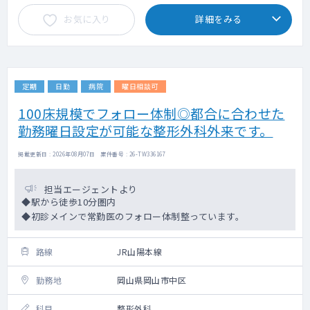
お気に入り
詳細をみる
定期
日勤
病院
曜日相談可
100床規模でフォロー体制◎都合に合わせた
勤務曜日設定が可能な整形外科外来です。
掲載更新日 : 2026年08月07日 案件番号 : 26-TW336167
担当エージェントより
◆駅から徒歩10分圏内
◆初診メインで常勤医のフォロー体制整っています。
路線
JR山陽本線
勤務地
岡山県岡山市中区
科目
整形外科