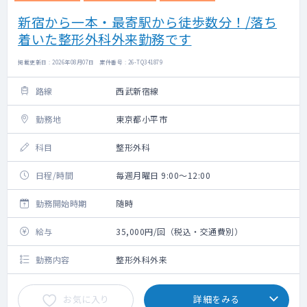
新宿から一本・最寄駅から徒歩数分！/落ち
着いた整形外科外来勤務です
掲載更新日 : 2026年08月07日 案件番号 : 26-TQ341879
路線
西武新宿線
勤務地
東京都小平市
科目
整形外科
日程/時間
毎週月曜日 9:00～12:00
勤務開始時期
随時
給与
35,000円/回（税込・交通費別）
勤務内容
整形外科外来
お気に入り
詳細をみる