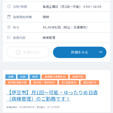
日程/時間
毎週土曜日（月1回～可能） 9:00～18:00
勤務開始時期
随時
給与
45,000円/回（税込・交通費別）
勤務内容
病棟管理
お気に入り
詳細をみる
定期
日勤
病院
遠距離交通費支給
経験不問
専門医資格不問
専攻医・専修医可
月1回勤務可
宿日直許可
【伊豆市】月1回～可能・ゆったりめ日直
（病棟管理）のご勤務です！
掲載更新日 : 2026年08月07日 案件番号 : 26-TV341887