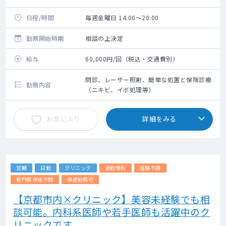
日程/時間
毎週金曜日 14:00～20:00
勤務開始時期
相談の上決定
給与
60,000円/回（税込・交通費別）
問診、レーザー照射、簡単な処置と保険診療
勤務内容
（ニキビ、イボ処理等）
お気に入り
詳細をみる
定期
日勤
クリニック
通勤便利
経験不問
専門医資格不問
隔週勤務可
【京都市内×クリニック】美容未経験でも相
談可能。内科系医師や若手医師も活躍中のク
リニックです。