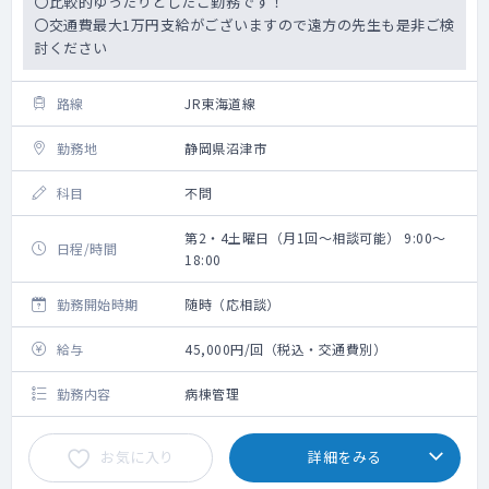
〇比較的ゆったりとしたご勤務です！
〇交通費最大1万円支給がございますので遠方の先生も是非ご検
討ください
路線
JR東海道線
勤務地
静岡県沼津市
科目
不問
第2・4土曜日（月1回～相談可能） 9:00～
日程/時間
18:00
勤務開始時期
随時（応相談）
給与
45,000円/回（税込・交通費別）
勤務内容
病棟管理
お気に入り
詳細をみる