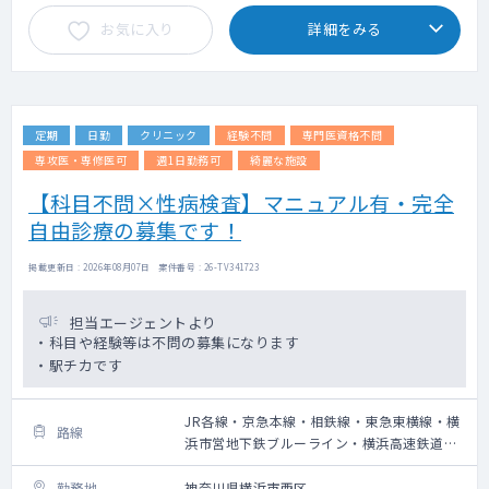
お気に入り
詳細をみる
定期
日勤
クリニック
経験不問
専門医資格不問
専攻医・専修医可
週1日勤務可
綺麗な施設
【科目不問×性病検査】マニュアル有・完全
自由診療の募集です！
掲載更新日 : 2026年08月07日 案件番号 : 26-TV341723
担当エージェントより
・科目や経験等は不問の募集になります
・駅チカです
JR各線・京急本線・相鉄線・東急東横線・横
路線
浜市営地下鉄ブルーライン・横浜高速鉄道み
なとみらい線
勤務地
神奈川県横浜市西区