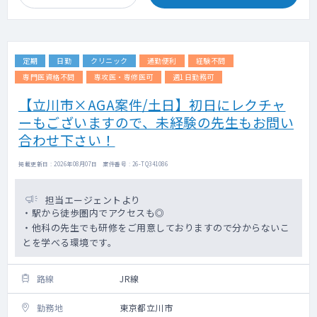
定期
日勤
クリニック
通勤便利
経験不問
専門医資格不問
専攻医・専修医可
週1日勤務可
【立川市×AGA案件/土日】初日にレクチャ
ーもございますので、未経験の先生もお問い
合わせ下さい！
掲載更新日 : 2026年08月07日 案件番号 : 26-TQ341086
担当エージェントより
・駅から徒歩圏内でアクセスも◎
・他科の先生でも研修をご用意しておりますので分からないこ
とを学べる環境です。
路線
JR線
勤務地
東京都立川市