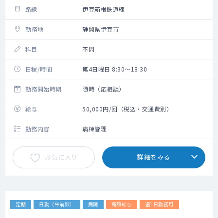
路線
伊豆箱根鉄道線
勤務地
静岡県伊豆市
科目
不問
日程/時間
第4日曜日 8:30～18:30
勤務開始時期
随時（応相談）
給与
50,000円/回（税込・交通費別）
勤務内容
病棟管理
お気に入り
詳細をみる
定期
日勤（午前診）
病院
高額給与
週1日勤務可