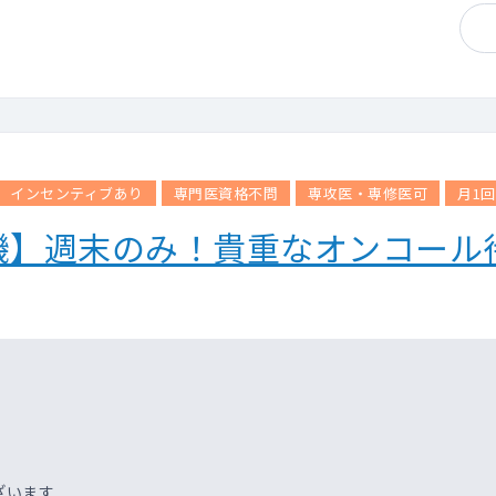
インセンティブあり
専門医資格不問
専攻医・専修医可
月1
機】週末のみ！貴重なオンコール
ざいます