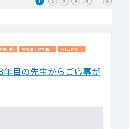
1
2
3
4
5
資格不問
専攻医・専修医可
月1回勤務可
3年目の先生からご応募が