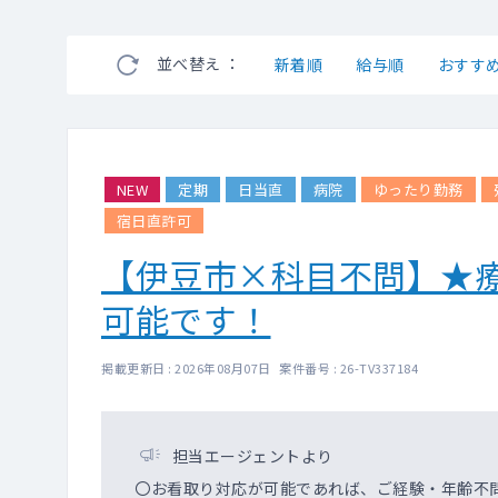
並べ替え ：
新着順
給与順
おすす
NEW
定期
日当直
病院
ゆったり勤務
宿日直許可
【伊豆市×科目不問】★療
可能です！
掲載更新日 : 2026年08月07日 案件番号 : 26-TV337184
担当エージェントより
〇お看取り対応が可能であれば、ご経験・年齢不