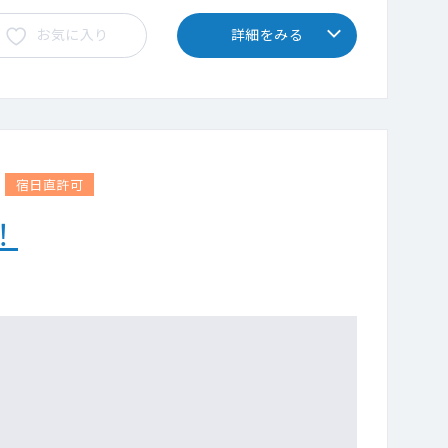
お気に入り
詳細をみる
宿日直許可
！