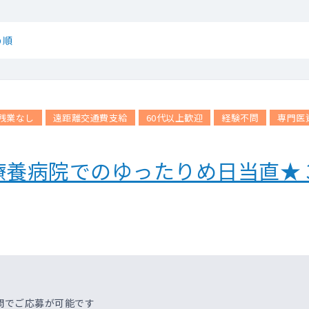
め順
残業なし
遠距離交通費支給
60代以上歓迎
経験不問
専門医
養病院でのゆったりめ日当直★ 
問でご応募が可能です