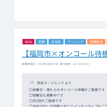
NEW
定期
日当直
クリニック
高額給与
【福岡市×オンコール待
掲載更新日 : 2026年08月07日 案件番号 : 26-TF340323
担当エージェントより
〇金曜日・夜からのオンコール待機のご勤務です
〇他曜日も募集中です
〇月1回のご勤務です
〇お呼び出しの回数に応じてインセンティブもご