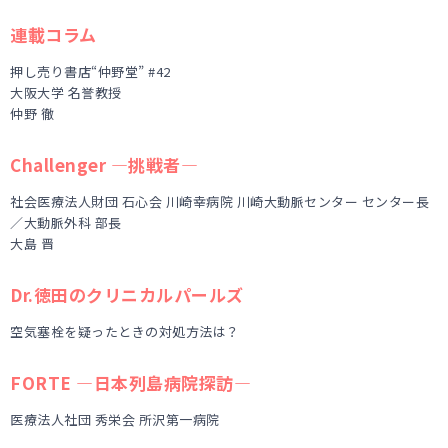
連載コラム
押し売り書店“仲野堂” #42
大阪大学 名誉教授
仲野 徹
Challenger ―挑戦者―
社会医療法人財団 石心会 川崎幸病院 川崎大動脈センター センター長
／大動脈外科 部長
大島 晋
Dr.徳田のクリニカルパールズ
空気塞栓を疑ったときの対処方法は？
FORTE ―日本列島病院探訪―
医療法人社団 秀栄会 所沢第一病院