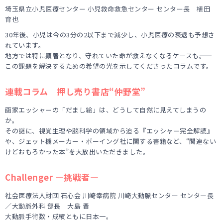
埼玉県立小児医療センター 小児救命救急センター センター長 植田
育也
30年後、小児は今の3分の2以下まで減少し、小児医療の衰退も予想さ
れています。
地方では特に顕著となり、守れていた命が救えなくなるケースも――。
この課題を解決するための希望の光を示してくださったコラムです。
連載コラム 押し売り書店“仲野堂”
画家エッシャーの「だまし絵」は、どうして自然に見えてしまうの
か。
その謎に、視覚生理や脳科学の領域から迫る『エッシャー完全解読』
や、ジェット機メーカー・ボーイング社に関する書籍など、“関連ない
けどおもろかった本”を大放出いただきました。
Challenger ―挑戦者―
社会医療法人財団 石心会 川崎幸病院 川崎大動脈センター センター長
／大動脈外科 部長 大島 晋
大動脈手術数・成績ともに日本一。