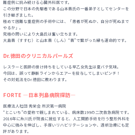
難症例に挑み続ける心臓外科医です。
この分野で日本の先駆者である山本晋氏の一番弟子としてセンターを
引き継ぎました。
極めて困難な重症例の手術中には、「患者が死ぬか、自分が死ぬまで
やるか」。
究極の問いにより大島氏は奮い立ちます。
大島晋（すすむ）と山本晋（しん）“晋”で繋がった縁も運命的です。
Dr.徳田のクリニカルパールズ
レスラーと医師の掛け持ちをしている早乙女先生は夏バテ気味。
今回は、誤って静脈ラインからエアーを投与してしまいピンチ！
その対処法をDr.徳田に教わります。
FORTE ―日本列島病院探訪―
医療法人社団 秀栄会 所沢第一病院
“とこいち”の愛称で親しまれている、病床数199の二次救急病院です。
2016年に糸川氏が院長に就任すると、人工関節手術を行う整形外科を
中心に強みを伸ばし、手厚いリハビリテーションや、透析治療にも定
評があります。