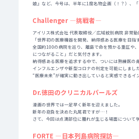
娘』など、今号は、半年に1度名物企画（！？）、
Challenger ―挑戦者―
アイリス株式会社 代表取締役／広域紋別病院 非常勤
「世界初の医療機器を開発、納得感ある医療を目指
全国約100の病院を巡り、離島で命を預かる重圧や
につながること」だと気付きます。
納得感ある医療を追求する中で、ついには熟練医の身
インフルエンザや新型コロナの判定を可能にしまし
“医療未来”が確実に動き出していると実感できるイ
Dr.徳田のクリニカルパールズ
漫画の世界では一足早く新年を迎えました。
新年の抱負を決めた丸尾君ですが…！
さて、今回は点滴部位に腫れが生じる場面について
FORTE ―日本列島病院探訪―