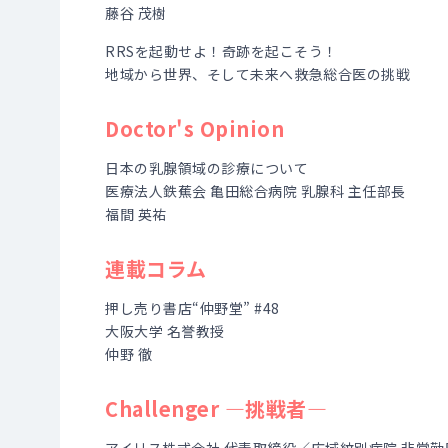
藤谷 茂樹
RRSを起動せよ！奇跡を起こそう！
地域から世界、そして未来へ――救急総合医の挑戦
Doctor's Opinion
日本の乳腺領域の診療について
医療法人鉄蕉会 亀田総合病院 乳腺科 主任部長
福間 英祐
連載コラム
押し売り書店“仲野堂” #48
大阪大学 名誉教授
仲野 徹
Challenger ―挑戦者―