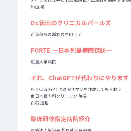
アイリス株式会社 代表取締役／広域紋別病院 非常勤
沖山 翔
Dr.徳田のクリニカルパールズ
点滴部分の腫れの原因は？
FORTE ―日本列島病院探訪―
広島大学病院
それ、ChatGPTが代わりにやります
#04 ChatGPTに退院サマリを作成してもらおう
東日本橋内科クリニック 院長
白石 達也
臨床研修指定病院紹介
医療法人徳洲会 松原徳洲会病院