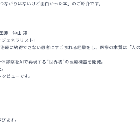
「つながりはないけど面白かった本」のご紹介です。
医師 沖山 翔
すジェネラリスト」
、治療に納得できない患者にすごまれる経験をし、医療の本質は「人
体診察をAIで再現する“世界初”の医療機器を開発。
た。
ンタビューです。
学びます。