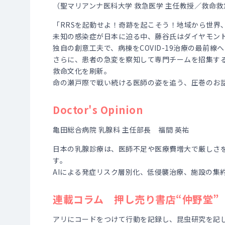
（聖マリアンナ医科大学 救急医学 主任教授／救命救
「RRSを起動せよ！奇跡を起こそう！地域から世界、
未知の感染症が日本に迫る中、藤谷氏はダイヤモン
独自の創意工夫で、病棟をCOVID-19治療の最前
さらに、患者の急変を察知して専門チームを招集する
救命文化を刷新。
命の瀬戸際で戦い続ける医師の姿を追う、圧巻のお
Doctor's Opinion
亀田総合病院 乳腺科 主任部長 福間 英祐
日本の乳腺診療は、医師不足や医療費増大で厳しさを
す。
AIによる発症リスク層別化、低侵襲治療、施設の集約
連載コラム 押し売り書店“仲野堂”
アリにコードをつけて行動を記録し、昆虫研究を記