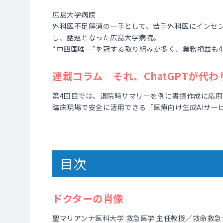
広島大学病院
外科医不足解消の一手として、若手外科医にインセ
し、話題となった広島大学病院。
“中四国唯一”を冠する取り組みが多く、業務損益も
連載コラム それ、ChatGPTが代
第4回目では、退院時サマリーを例に書類作成に応
臨床現場で安全に活用できる「医療向け生成AIサー
目次
ドクターの肖像
聖マリアンナ医科大学 救急医学 主任教授／救命救急