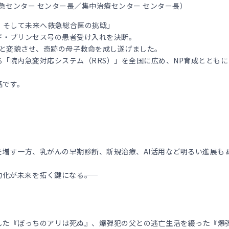
急センター センター長／集中治療センター センター長）
そして未来へ――救急総合医の挑戦」
ド・プリンセス号の患者受け入れを決断。
線へと変貌させ、奇跡の母子救命を成し遂げました。
「院内急変対応システム（RRS）」を全国に広め、NP育成とともに
話です。
増す一方、乳がんの早期診断、新規治療、AI活用など明るい進展も
化が未来を拓く鍵になる――。
した『ぼっちのアリは死ぬ』、爆弾犯の父との逃亡生活を綴った『爆