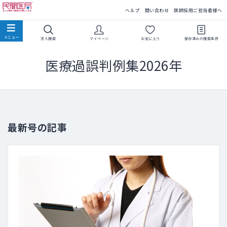
民間医局
ヘルプ
問い合わせ
医師採用ご担当者様へ
求人検索
マイページ
お気に入り
保存済みの
検索条件
医療過誤判例集2026年
最新号の記事