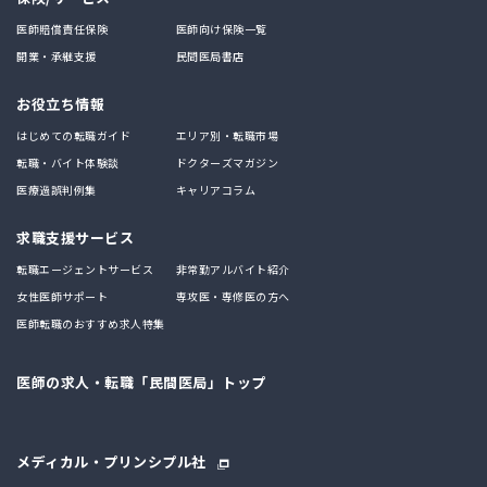
医師賠償責任保険
医師向け保険一覧
開業・承継支援
民間医局書店
お役立ち情報
はじめての転職ガイド
エリア別・転職市場
転職・バイト体験談
ドクターズマガジン
医療過誤判例集
キャリアコラム
求職支援サービス
転職エージェントサービス
非常勤アルバイト紹介
女性医師サポート
専攻医・専修医の方へ
医師転職のおすすめ求人特集
医師の求人・転職「民間医局」トップ
メディカル・プリンシプル社