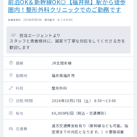
前泊OK＆新幹線OK◎【福井県】駅から徒歩
圏内！整形外科クリニックでのご勤務です
掲載更新日 : 2026年08月03日 案件番号 : 26-SJ642426
担当エージェントより
スタッフと患者様共に、誠実で丁寧な対応をしてくださる方を
歓迎します
路線
JR北陸本線
勤務地
福井県福井市
科目
整形外科
日程/時間
2026年10月17日（土） 8:50～13:00
給与
60,000円/回（税込・交通費別）
遠方交通費支給有り（新幹線なども可能。指
交通費
定席までの対応となります。）※要領収書