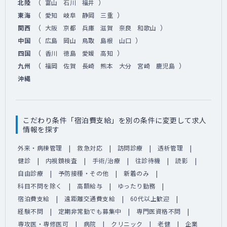
（
）
北陸
富山
石川
福井
（
）
東海
愛知
岐阜
静岡
三重
（
）
関西
大阪
京都
兵庫
滋賀
奈良
和歌山
（
）
中国
広島
岡山
鳥取
島根
山口
（
）
四国
香川
徳島
愛媛
高知
（
）
九州
福岡
佐賀
長崎
熊本
大分
宮崎
鹿児島
沖縄
こだわり条件「宿泊費支給」を別の条件に変更して求人
情報を探す
外来・病棟管理
救急対応
訪問診療
透析管理
健診
内視鏡検査
手術/治療
往診待機
読影
自由診療
予防接種・その他
新着のみ
科目不問を除く
高額給与
ゆったり勤務
宿泊費支給
遠距離交通費支給
60代以上歓迎
経験不問
定期非常勤でも募集中
専門医資格不問
専攻医・専修医可
病院
クリニック
老健
企業