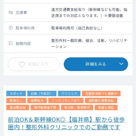
遠方交通費支給有り（新幹線なども可能。指
交通費
定席までの対応となります。）※要領収書
駐車場利用
駐車場利用可（自己負担なし）
整形外科一般診療、縫合、注射、リハビリテ
勤務内容
ーション
お気に入り
詳細をみる
スポット
日勤（午前診）
クリニック
定期非常勤でも募集中
残業なし
高額給与
インセンティブあり
遠距離交通費支給
宿泊費支給
専門医資格不問
専攻医・専修医可
綺麗な施設
前泊OK＆新幹線OK◎【福井県】駅から徒歩
圏内！整形外科クリニックでのご勤務です