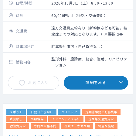
日程/時間
2026年10月3日（土） 8:50～13:00
給与
60,000円/回（税込・交通費別）
遠方交通費支給有り（新幹線なども可能。指
交通費
定席までの対応となります。）※要領収書
駐車場利用
駐車場利用可（自己負担なし）
整形外科一般診療、縫合、注射、リハビリテ
勤務内容
ーション
お気に入り
詳細をみる
スポット
日勤（午前診）
クリニック
定期非常勤でも募集中
残業なし
高額給与
インセンティブあり
遠距離交通費支給
宿泊費支給
専門医資格不問
専攻医・専修医可
綺麗な施設