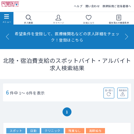
民間医局
ヘルプ
問い合わせ
医師採用ご担当者様へ
求人検索
マイページ
お気に入り
保存済みの
検索条件
希望条件を登録して、医療機関名などの求人詳細をチェッ
ク！登録はこちら
北陸・宿泊費支給のスポットバイト・アルバイト
求人検索結果
6
並べ替え
条件保存
件中 1～ 6件を表示
1
スポット
日勤
クリニック
残業なし
高額給与