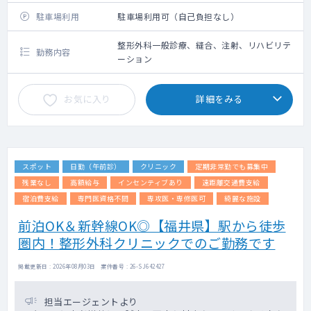
駐車場利用
駐車場利用可（自己負担なし）
整形外科一般診療、縫合、注射、リハビリテ
勤務内容
ーション
お気に入り
詳細をみる
スポット
日勤（午前診）
クリニック
定期非常勤でも募集中
残業なし
高額給与
インセンティブあり
遠距離交通費支給
宿泊費支給
専門医資格不問
専攻医・専修医可
綺麗な施設
前泊OK＆新幹線OK◎【福井県】駅から徒歩
圏内！整形外科クリニックでのご勤務です
掲載更新日 : 2026年08月03日 案件番号 : 26-SJ642427
担当エージェントより