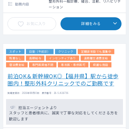
整形外科一般診療、縫合、注射、リハビリテ
勤務内容
ーション
お気に入り
詳細をみる
スポット
日勤（午前診）
クリニック
定期非常勤でも募集中
残業なし
高額給与
インセンティブあり
遠距離交通費支給
宿泊費支給
専門医資格不問
専攻医・専修医可
綺麗な施設
前泊OK＆新幹線OK◎【福井県】駅から徒歩
圏内！整形外科クリニックでのご勤務です
掲載更新日 : 2026年08月03日 案件番号 : 26-SJ616736
担当エージェントより
スタッフと患者様共に、誠実で丁寧な対応をしてくださる方を
歓迎します