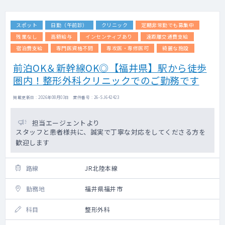
スポット
日勤（午前診）
クリニック
定期非常勤でも募集中
残業なし
高額給与
インセンティブあり
遠距離交通費支給
宿泊費支給
専門医資格不問
専攻医・専修医可
綺麗な施設
前泊OK＆新幹線OK◎【福井県】駅から徒歩
圏内！整形外科クリニックでのご勤務です
掲載更新日 : 2026年08月03日 案件番号 : 26-SJ642423
担当エージェントより
スタッフと患者様共に、誠実で丁寧な対応をしてくださる方を
歓迎します
路線
JR北陸本線
勤務地
福井県福井市
科目
整形外科