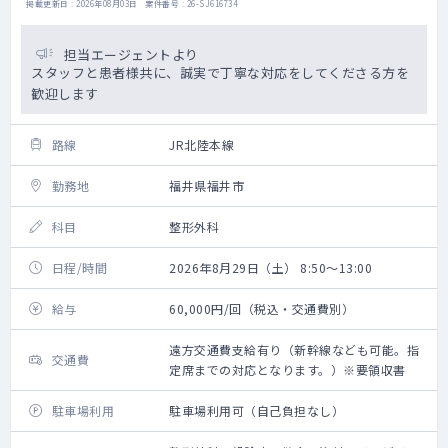
掲載更新日 : 2026年08月03日 案件番号 : 26-SJ616734
担当エージェントより
スタッフと患者様共に、誠実で丁寧な対応をしてくださる方を
歓迎します
路線
JR北陸本線
勤務地
福井県福井市
科目
整形外科
日程/時間
2026年8月29日（土） 8:50～13:00
給与
60,000円/回（税込・交通費別）
遠方交通費支給有り（新幹線なども可能。指
交通費
定席までの対応となります。）※要領収書
駐車場利用
駐車場利用可（自己負担なし）