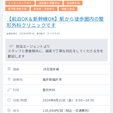
インセンティブあり
遠距離交通費支給
宿泊費支給
専門医資格不問
専攻医・専修医可
綺麗な施設
【前泊OK＆新幹線OK】駅から徒歩圏内の整
形外科クリニックです
掲載更新日 : 2026年08月03日 案件番号 : 26-SJ642419
担当エージェントより
スタッフと患者様共に、誠実で丁寧な対応をしてくださる方を
歓迎します
路線
JR北陸本線
勤務地
福井県福井市
科目
整形外科
日程/時間
2026年8月21日（金） 8:50～18:30
給与
120,000円/回（税込・交通費別）