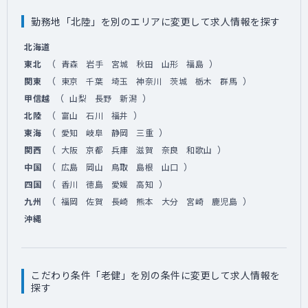
勤務地「北陸」を別のエリアに変更して求人情報を探す
北海道
（
）
東北
青森
岩手
宮城
秋田
山形
福島
（
）
関東
東京
千葉
埼玉
神奈川
茨城
栃木
群馬
（
）
甲信越
山梨
長野
新潟
（
）
北陸
富山
石川
福井
（
）
東海
愛知
岐阜
静岡
三重
（
）
関西
大阪
京都
兵庫
滋賀
奈良
和歌山
（
）
中国
広島
岡山
鳥取
島根
山口
（
）
四国
香川
徳島
愛媛
高知
（
）
九州
福岡
佐賀
長崎
熊本
大分
宮崎
鹿児島
沖縄
こだわり条件「老健」を別の条件に変更して求人情報を
探す