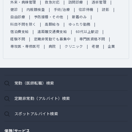
外来・病棟管理
救急対応
訪問診療
透析管理
健診
内視鏡検査
手術/治療
往診待機
読影
自由診療
予防接種・その他
新着のみ
科目不問を除く
高額給与
ゆったり勤務
宿泊費支給
遠距離交通費支給
60代以上歓迎
経験不問
定期非常勤でも募集中
専門医資格不問
専攻医・専修医可
病院
クリニック
老健
企業
常勤（医師転職）検索
定期非常勤（アルバイト）検索
スポットアルバイト検索
保険/サービス