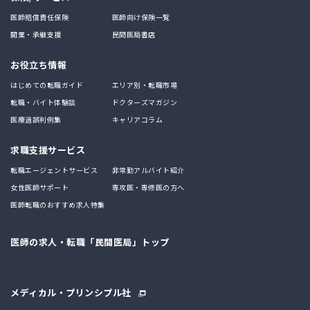
医師賠償責任保険
医師向け保険一覧
開業・承継支援
民間医局書店
お役立ち情報
はじめての転職ガイド
エリア別・転職市場
転職・バイト体験談
ドクターズマガジン
医療過誤判例集
キャリアコラム
求職支援サービス
転職エージェントサービス
非常勤アルバイト紹介
女性医師サポート
専攻医・専修医の方へ
医師転職のおすすめ求人特集
医師の求人・転職「民間医局」トップ
メディカル・プリンシプル社