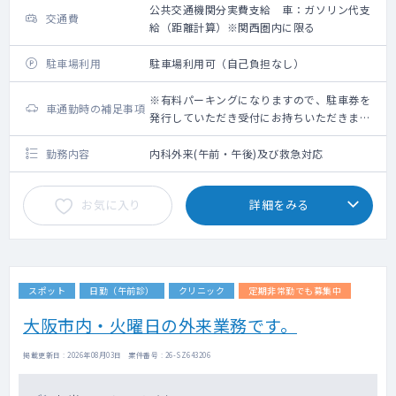
公共交通機関分実費支給 車：ガソリン代支
交通費
給（距離計算）※関西圏内に限る
駐車場利用
駐車場利用可（自己負担なし）
※有料パーキングになりますので、駐車券を
車通勤時の補足事項
発行していただき受付にお持ちいただきまし
たら、無料券をお渡しいたします。
勤務内容
内科外来(午前・午後)及び救急対応
お気に入り
詳細をみる
スポット
日勤（午前診）
クリニック
定期非常勤でも募集中
大阪市内・火曜日の外来業務です。
掲載更新日 : 2026年08月03日 案件番号 : 26-SZ643206