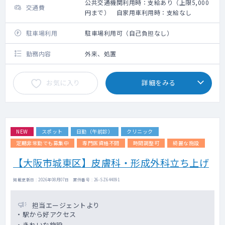
公共交通機関利用時：支給あり（上限5,000
交通費
円まで） 自家用車利用時：支給なし
駐車場利用
駐車場利用可（自己負担なし）
勤務内容
外来、処置
お気に入り
詳細をみる
NEW
スポット
日勤（午前診）
クリニック
定期非常勤でも募集中
専門医資格不問
時間調整可
綺麗な施設
【大阪市城東区】皮膚科・形成外科立ち上げ
掲載更新日 : 2026年08月07日 案件番号 : 26-SZ644091
担当エージェントより
・駅から好アクセス
・きれいな施設