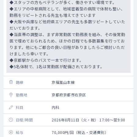
◆スタッフの方もベテランが多く、働きやすい環境です。
◆エリアの中枢病院として、地域密着型の病院で体制も整い、
勤務をリピートされる先生も増えてきています
◆大阪や兵庫など他府県エリアの先生も多数リピートしていた
だいております。
◆当直帯の調整は、まず非常勤医で勤務表を組み、その後常勤
医で埋めておられるため、ほかの日程でも多数募集を行ってお
ります。他にもご都合の良い日程がありましたらご検討いただ
けましたら幸いです。
◆京都駅からのバスで一本で行けます。
◆5名体制で、1名は常勤医が配備されております。
路線
京福嵐山本線
勤務地
京都府京都市右京区
科目
内科
日程/時間
2026年8月11日（火・祝） 17:00～翌9:00
給与
70,000円/回（税込・交通費別）