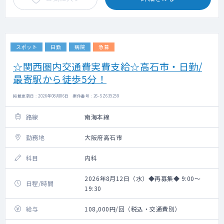
スポット
日勤
病院
急募
☆関西圏内交通費実費支給☆高石市・日勤/
最寄駅から徒歩5分！
掲載更新日 : 2026年08月06日 案件番号 : 26-SZ635259
路線
南海本線
勤務地
大阪府高石市
科目
内科
2026年8月12日（水）◆再募集◆ 9:00～
日程/時間
19:30
給与
108,000円/回（税込・交通費別）