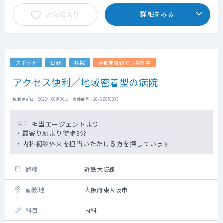
お気に入り
詳細をみる
スポット
日勤
病院
定期非常勤でも募集中
アクセス便利／地域密着型の病院
掲載更新日 : 2026年08月06日 案件番号 : 26-SZ651033
担当エージェントより
・最寄り駅より徒歩3分
・内科初診外来を担当いただける方を探しています
路線
近鉄大阪線
勤務地
大阪府東大阪市
科目
内科