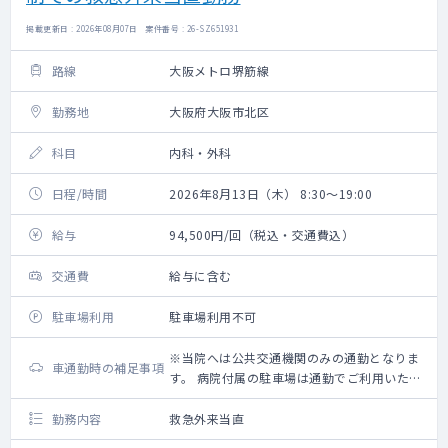
掲載更新日 : 2026年08月07日 案件番号 : 26-SZ651931
路線
大阪メトロ堺筋線
勤務地
大阪府大阪市北区
科目
内科・外科
日程/時間
2026年8月13日（木） 8:30～19:00
給与
94,500円/回（税込・交通費込）
交通費
給与に含む
駐車場利用
駐車場利用不可
※当院へは公共交通機関のみの通勤となりま
車通勤時の補足事項
す。 病院付属の駐車場は通勤でご利用いただ
けませんので予めご了承ください。
勤務内容
救急外来当直