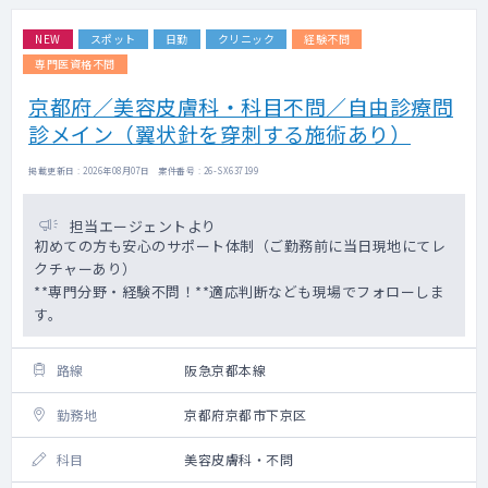
NEW
スポット
日勤
クリニック
経験不問
専門医資格不問
京都府／美容皮膚科・科目不問／自由診療問
診メイン（翼状針を穿刺する施術あり）
掲載更新日 : 2026年08月07日 案件番号 : 26-SX637199
担当エージェントより
初めての方も安心のサポート体制（ご勤務前に当日現地にてレ
クチャーあり）
**専門分野・経験不問！**適応判断なども現場でフォローしま
す。
路線
阪急京都本線
勤務地
京都府京都市下京区
科目
美容皮膚科・不問