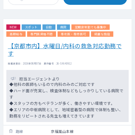
NEW
スポット
日勤
病院
定期非常勤でも募集中
高額給与
専門医資格不問
専攻医・専修医可
綺麗な施設
【京都市内】水曜日/内科の救急対応勤務で
す
掲載更新日 : 2026年08月07日 案件番号 : 26-SX643912
担当エージェントより
◆他科の医師もいるので内科のみのご対応です
◆ハード面が充実し、検査体制などもしっかりしている病院で
す
◆スタッフの方もベテランが多く、働きやすい環境です。
◆エリアの中枢病院として、地域密着型の病院で体制も整い、
勤務をリピートされる先生も増えてきています
路線
京福嵐山本線