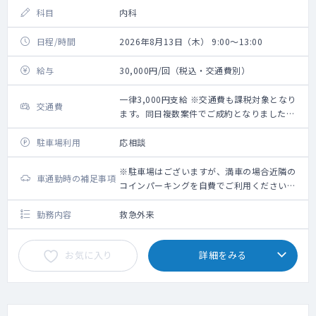
科目
内科
日程/時間
2026年8月13日（木） 9:00～13:00
給与
30,000円/回（税込・交通費別）
一律3,000円支給 ※交通費も課税対象となり
交通費
ます。同日複数案件でご成約となりました場
合は、1日につき一律3,000円の支給となりま
す。
駐車場利用
応相談
※駐車場はございますが、満車の場合近隣の
車通勤時の補足事項
コインパーキングを自費でご利用くださいま
せ。(交通費は一律支給ですので、パーキング
代含め、超えた分についての支給はございま
勤務内容
救急外来
せん。)
お気に入り
詳細をみる