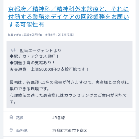
京都府／精神科／精神科外来診療と、それに
付随する業務※デイケアの回診業務をお願い
する可能性有
掲載更新日 : 2026年08月07日 案件番号 : 26-SX645313
担当エージェントより
◆駅チカ・アクセス良好！
◆別途手当の支給あり！
★交通費 上限50,000円の支給可能です！
最初は、各医師に1名の秘書が付きますので、患者様との会話に
集中できる環境です。
心理療法の適した患者様にはカウンセリングのご案内が可能で
す。
路線
JR各線
勤務地
京都府京都市下京区