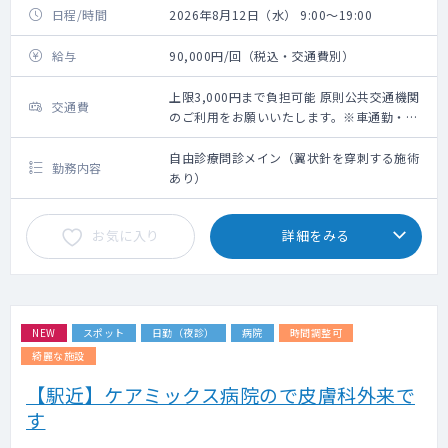
日程/時間
2026年8月12日（水） 9:00～19:00
給与
90,000円/回（税込・交通費別）
上限3,000円まで負担可能 原則公共交通機関
交通費
のご利用をお願いいたします。※車通勤・タ
クシー利用要相談
自由診療問診メイン（翼状針を穿刺する施術
勤務内容
あり）
お気に入り
詳細をみる
NEW
スポット
日勤（夜診）
病院
時間調整可
綺麗な施設
【駅近】ケアミックス病院ので皮膚科外来で
す