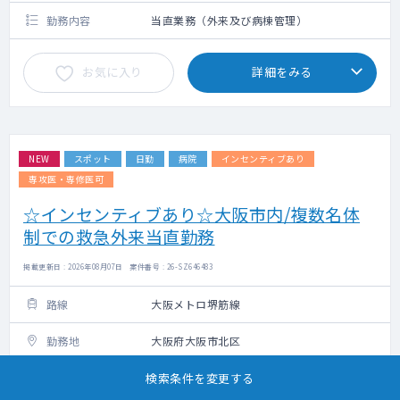
勤務内容
当直業務（外来及び病棟管理）
お気に入り
詳細をみる
NEW
スポット
日勤
病院
インセンティブあり
専攻医・専修医可
☆インセンティブあり☆大阪市内/複数名体
制での救急外来当直勤務
掲載更新日 : 2026年08月07日 案件番号 : 26-SZ646483
路線
大阪メトロ堺筋線
勤務地
大阪府大阪市北区
科目
検索条件を変更する
内科・外科