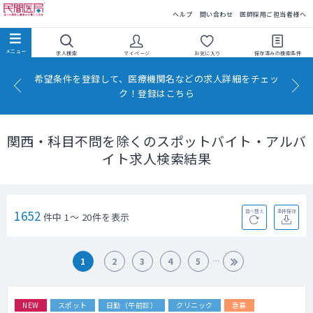
民間医局
ヘルプ
問い合わせ
医師採用ご担当者様へ
求人検索
マイページ
お気に入り
保存済みの
検索条件
希望条件を登録して、医療機関名などの求人詳細をチェッ
ク！登録はこちら
関西・科目不問を除くのスポットバイト・アルバ
イト求人検索結果
1652
並べ替え
条件保存
件中 1～ 20件を表示
1
2
3
4
5
NEW
スポット
日勤（午前診）
クリニック
急募