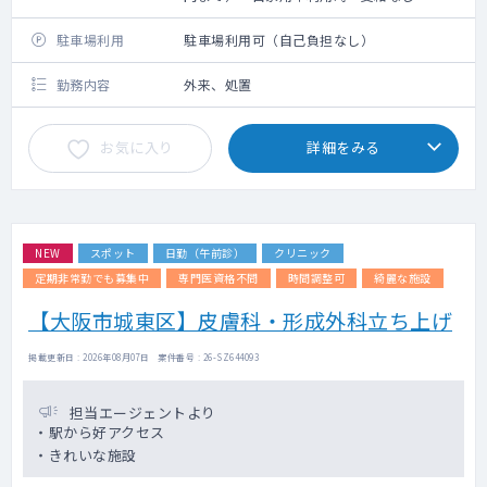
駐車場利用
駐車場利用可（自己負担なし）
勤務内容
外来、処置
お気に入り
詳細をみる
NEW
スポット
日勤（午前診）
クリニック
定期非常勤でも募集中
専門医資格不問
時間調整可
綺麗な施設
【大阪市城東区】皮膚科・形成外科立ち上げ
掲載更新日 : 2026年08月07日 案件番号 : 26-SZ644093
担当エージェントより
・駅から好アクセス
・きれいな施設