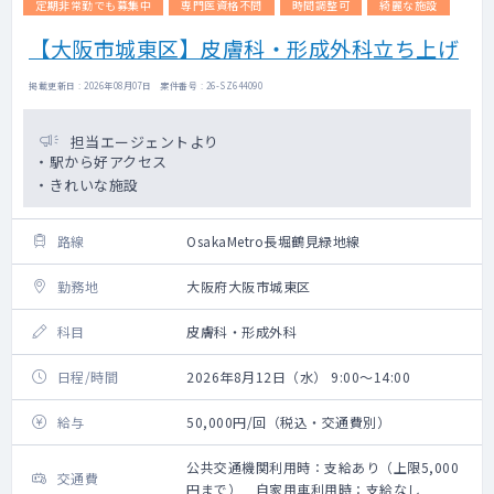
定期非常勤でも募集中
専門医資格不問
時間調整可
綺麗な施設
【大阪市城東区】皮膚科・形成外科立ち上げ
掲載更新日 : 2026年08月07日 案件番号 : 26-SZ644090
担当エージェントより
・駅から好アクセス
・きれいな施設
路線
OsakaMetro長堀鶴見緑地線
勤務地
大阪府大阪市城東区
科目
皮膚科・形成外科
日程/時間
2026年8月12日（水） 9:00～14:00
給与
50,000円/回（税込・交通費別）
公共交通機関利用時：支給あり（上限5,000
交通費
円まで） 自家用車利用時：支給なし