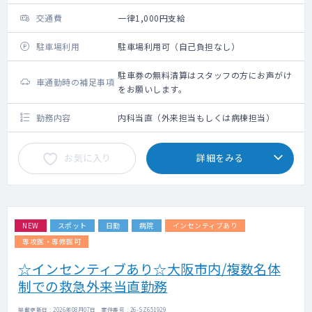
交通費
一律1,000円支給
駐車場利用
駐車場利用可（自己負担なし）
駐車券の無料清算はスタッフの方にお声がけ
車通勤時の補足事項
をお願いします。
勤務内容
内科当直（外来担当もしくは病棟担当）
お気に入り
詳細をみる
NEW
スポット
日勤
病院
インセンティブあり
専攻医・専修医可
☆インセンティブあり☆大阪市内/複数名体
制での救急外来当直勤務
掲載更新日 : 2026年08月07日 案件番号 : 26-SZ651929