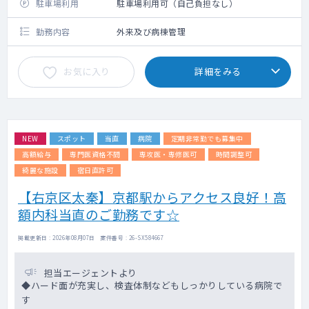
駐車場利用
駐車場利用可（自己負担なし）
勤務内容
外来及び病棟管理
お気に入り
詳細をみる
NEW
スポット
当直
病院
定期非常勤でも募集中
高額給与
専門医資格不問
専攻医・専修医可
時間調整可
綺麗な施設
宿日直許可
【右京区太秦】京都駅からアクセス良好！高
額内科当直のご勤務です☆
掲載更新日 : 2026年08月07日 案件番号 : 26-SX584667
担当エージェントより
◆ハード面が充実し、検査体制などもしっかりしている病院で
す