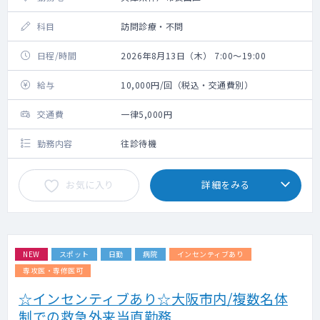
科目
訪問診療・不問
日程/時間
2026年8月13日（木） 7:00～19:00
給与
10,000円/回（税込・交通費別）
交通費
一律5,000円
勤務内容
往診待機
お気に入り
詳細をみる
NEW
スポット
日勤
病院
インセンティブあり
専攻医・専修医可
☆インセンティブあり☆大阪市内/複数名体
制での救急外来当直勤務