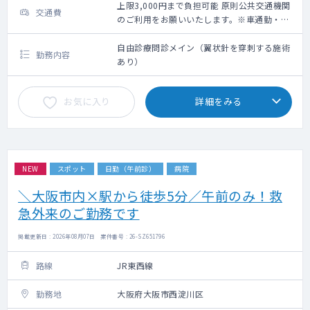
上限3,000円まで負担可能 原則公共交通機関
交通費
のご利用をお願いいたします。※車通勤・タ
クシー利用要相談
自由診療問診メイン（翼状針を穿刺する施術
勤務内容
あり）
お気に入り
詳細をみる
NEW
スポット
日勤（午前診）
病院
＼大阪市内×駅から徒歩5分／午前のみ！救
急外来のご勤務です
掲載更新日 : 2026年08月07日 案件番号 : 26-SZ651796
路線
JR東西線
勤務地
大阪府大阪市西淀川区