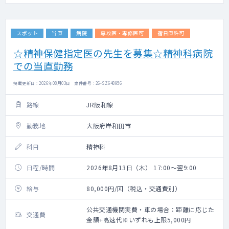
スポット
当直
病院
専攻医・専修医可
宿日直許可
☆精神保健指定医の先生を募集☆精神科病院
での当直勤務
掲載更新日 : 2026年08月03日 案件番号 : 26-SZ648956
路線
JR阪和線
勤務地
大阪府岸和田市
科目
精神科
日程/時間
2026年8月13日（木） 17:00～翌9:00
給与
80,000円/回（税込・交通費別）
公共交通機関実費・車の場合：距離に応じた
交通費
金額+高速代※いずれも上限5,000円