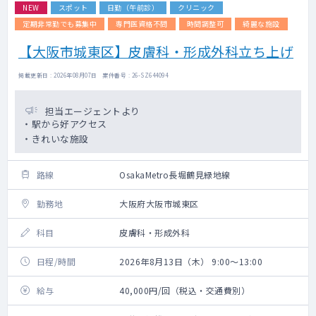
NEW
スポット
日勤（午前診）
クリニック
定期非常勤でも募集中
専門医資格不問
時間調整可
綺麗な施設
【大阪市城東区】皮膚科・形成外科立ち上げ
掲載更新日 : 2026年08月07日 案件番号 : 26-SZ644094
担当エージェントより
・駅から好アクセス
・きれいな施設
路線
OsakaMetro長堀鶴見緑地線
勤務地
大阪府大阪市城東区
科目
皮膚科・形成外科
日程/時間
2026年8月13日（木） 9:00～13:00
給与
40,000円/回（税込・交通費別）