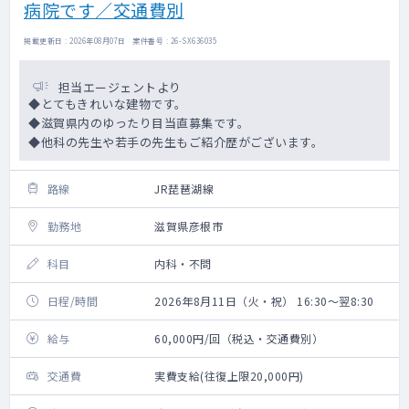
病院です／交通費別
掲載更新日 : 2026年08月07日 案件番号 : 26-SX636035
担当エージェントより
◆とてもきれいな建物です。
◆滋賀県内のゆったり目当直募集です。
◆他科の先生や若手の先生もご紹介歴がございます。
路線
JR琵琶湖線
勤務地
滋賀県彦根市
科目
内科・不問
日程/時間
2026年8月11日（火・祝） 16:30～翌8:30
給与
60,000円/回（税込・交通費別）
交通費
実費支給(往復上限20,000円)