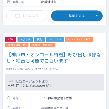
勤務内容
皮膚科外来
お気に入り
詳細をみる
NEW
スポット
日勤
クリニック
インセンティブあり
専門医資格不問
専攻医・専修医可
【神戸市・オンコール待機】呼び出しほぼな
し・宅直も可能でございます
掲載更新日 : 2026年08月07日 案件番号 : 26-SW647493
担当エージェントより
出務1回ごとに￥30,000支給！
路線
JR・神戸市営地下鉄線
勤務地
兵庫県神戸市長田区