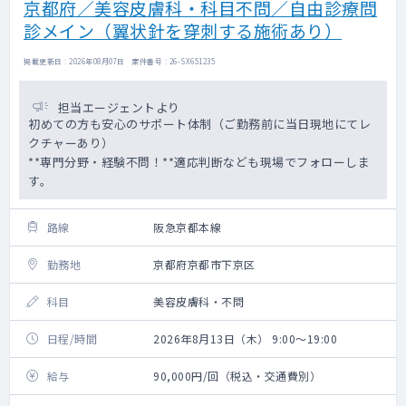
京都府／美容皮膚科・科目不問／自由診療問
診メイン（翼状針を穿刺する施術あり）
掲載更新日 : 2026年08月07日 案件番号 : 26-SX651235
担当エージェントより
初めての方も安心のサポート体制（ご勤務前に当日現地にてレ
クチャーあり）
**専門分野・経験不問！**適応判断なども現場でフォローしま
す。
路線
阪急京都本線
勤務地
京都府京都市下京区
科目
美容皮膚科・不問
日程/時間
2026年8月13日（木） 9:00～19:00
給与
90,000円/回（税込・交通費別）