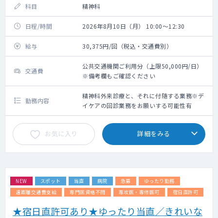
科目
精神科
日程/時間
2026年8月10日（月） 10:00～12:30
給与
30,375円/回（税込・交通費別）
公共交通機関ご利用分（上限50,000円/日）
交通費
※備考欄もご確認ください
精神科外来診療と、それに付随する業務※デ
勤務内容
イケアの回診業務をお願いする可能性有
お気に入り
詳細をみる
NEW
スポット
当直
病院
急募
ゆったり勤務
遠距離交通費支給
専門医資格不問
専攻医・専修医可
宿日直許可
★宿日直許可あり★ゆったり当直／きれいな