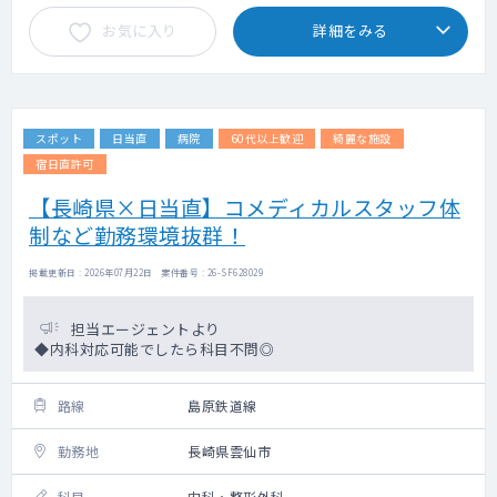
お気に入り
詳細をみる
スポット
日当直
病院
60代以上歓迎
綺麗な施設
宿日直許可
【長崎県×日当直】コメディカルスタッフ体
制など勤務環境抜群！
掲載更新日 : 2026年07月22日 案件番号 : 26-SF628029
担当エージェントより
◆内科対応可能でしたら科目不問◎
路線
島原鉄道線
勤務地
長崎県雲仙市
科目
内科・整形外科