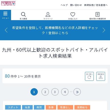
民間医局
ヘルプ
問い合わせ
医師採用ご担当者様へ
求人検索
マイページ
お気に入り
保存済みの
検索条件
希望条件を登録して、医療機関名などの求人詳細をチェッ
ク！登録はこちら
九州・60代以上歓迎のスポットバイト・アルバイ
ト求人検索結果
80
並べ替え
条件保存
件中 1～ 20件を表示
1
2
3
4
スポット
当直
病院
急募
残業なし
高額給与