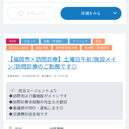
お気に入り
詳細をみる
NEW
スポット
日勤（午前診）
クリニック
急募
60代以上歓迎
経験不問
専門医資格不問
専攻医・専修医可
【福岡市×訪問診療】土曜日午前/施設メイ
ン/訪問診療のご勤務です◎
掲載更新日 : 2026年08月07日 案件番号 : 26-SF637430
担当エージェントより
◆訪問先は介護施設がメインです
◆訪問診療未経験の先生も大歓迎
◆看護師が同行・運転します◎
◆交通費別途支給です
路線
JR筑肥線