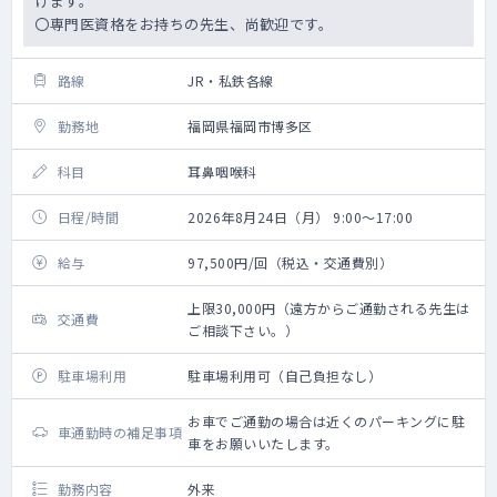
けます。
〇専門医資格をお持ちの先生、尚歓迎です。
路線
JR・私鉄各線
勤務地
福岡県福岡市博多区
科目
耳鼻咽喉科
日程/時間
2026年8月24日（月） 9:00～17:00
給与
97,500円/回（税込・交通費別）
上限30,000円（遠方からご通勤される先生は
交通費
ご相談下さい。）
駐車場利用
駐車場利用可（自己負担なし）
お車でご通勤の場合は近くのパーキングに駐
車通勤時の補足事項
車をお願いいたします。
勤務内容
外来