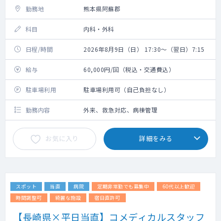
勤務地
熊本県阿蘇郡
科目
内科・外科
日程/時間
2026年8月9日（日） 17:30～（翌日）7:15
給与
60,000円/回（税込・交通費込）
駐車場利用
駐車場利用可（自己負担なし）
勤務内容
外来、救急対応、病棟管理
お気に入り
詳細をみる
スポット
当直
病院
定期非常勤でも募集中
60代以上歓迎
時間調整可
綺麗な施設
宿日直許可
【長崎県×平日当直】コメディカルスタッフ