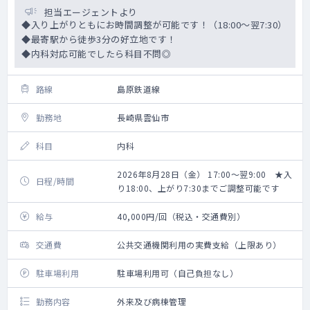
担当エージェントより
◆入り上がりともにお時間調整が可能です！（18:00～翌7:30）
◆最寄駅から徒歩3分の好立地です！
◆内科対応可能でしたら科目不問◎
路線
島原鉄道線
勤務地
長崎県雲仙市
科目
内科
2026年8月28日（金） 17:00～翌9:00 ★入
日程/時間
り18:00、上がり7:30までご調整可能です
給与
40,000円/回（税込・交通費別）
交通費
公共交通機関利用の実費支給（上限あり）
駐車場利用
駐車場利用可（自己負担なし）
勤務内容
外来及び病棟管理