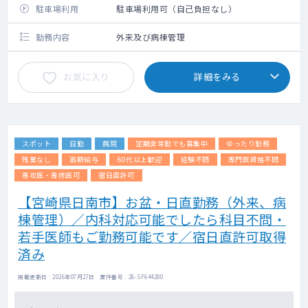
駐車場利用
駐車場利用可（自己負担なし）
勤務内容
外来及び病棟管理
お気に入り
詳細をみる
スポット
日勤
病院
定期非常勤でも募集中
ゆったり勤務
残業なし
高額給与
60代以上歓迎
経験不問
専門医資格不問
専攻医・専修医可
宿日直許可
【宮崎県日南市】お盆・日直勤務（外来、病
棟管理）／内科対応可能でしたら科目不問・
若手医師もご勤務可能です／宿日直許可取得
済み
掲載更新日 : 2026年07月27日 案件番号 : 26-SF644280