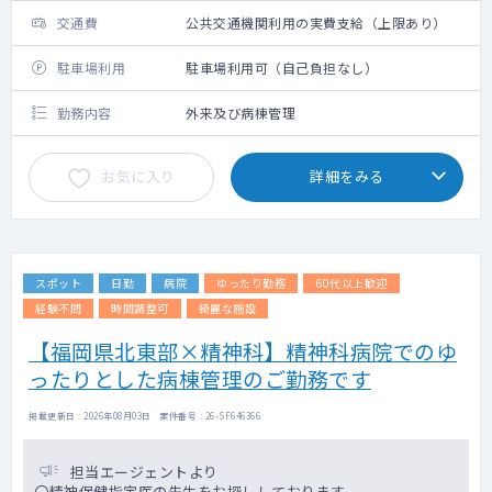
交通費
公共交通機関利用の実費支給（上限あり）
駐車場利用
駐車場利用可（自己負担なし）
勤務内容
外来及び病棟管理
お気に入り
詳細をみる
スポット
日勤
病院
ゆったり勤務
60代以上歓迎
経験不問
時間調整可
綺麗な施設
【福岡県北東部×精神科】精神科病院でのゆ
ったりとした病棟管理のご勤務です
掲載更新日 : 2026年08月03日 案件番号 : 26-SF646366
担当エージェントより
〇精神保健指定医の先生をお探ししております。