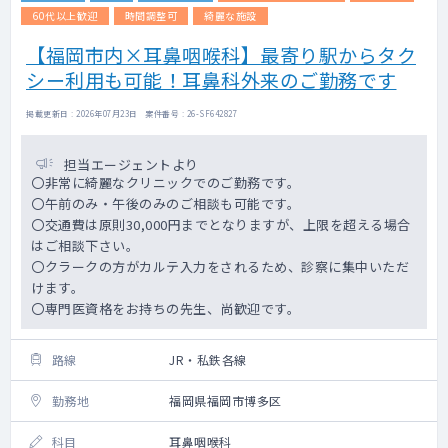
60代以上歓迎
時間調整可
綺麗な施設
【福岡市内×耳鼻咽喉科】最寄り駅からタク
シー利用も可能！耳鼻科外来のご勤務です
掲載更新日 : 2026年07月23日 案件番号 : 26-SF642827
担当エージェントより
〇非常に綺麗なクリニックでのご勤務です。
〇午前のみ・午後のみのご相談も可能です。
〇交通費は原則30,000円までとなりますが、上限を超える場合
はご相談下さい。
〇クラークの方がカルテ入力をされるため、診察に集中いただ
けます。
〇専門医資格をお持ちの先生、尚歓迎です。
路線
JR・私鉄各線
勤務地
福岡県福岡市博多区
科目
耳鼻咽喉科