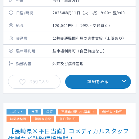
日程/時間
2026年8月11日（火・祝） 9:00～翌9:00
給与
120,000円/回（税込・交通費別）
交通費
公共交通機関利用の実費支給（上限あり）
駐車場利用
駐車場利用可（自己負担なし）
勤務内容
外来及び病棟管理
お気に入り
詳細をみる
スポット
当直
病院
定期非常勤でも募集中
60代以上歓迎
時間調整可
綺麗な施設
宿日直許可
【長崎県×平日当直】コメディカルスタッフ
体制など勤務環境抜群！