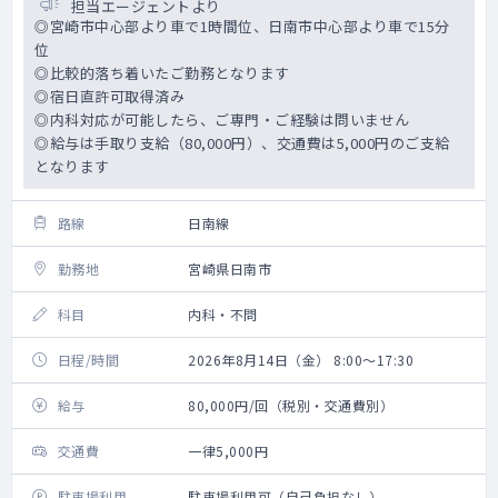
担当エージェントより
◎宮崎市中心部より車で1時間位、日南市中心部より車で15分
位
◎比較的落ち着いたご勤務となります
◎宿日直許可取得済み
◎内科対応が可能したら、ご専門・ご経験は問いません
◎給与は手取り支給（80,000円）、交通費は5,000円のご支給
となります
路線
日南線
勤務地
宮崎県日南市
科目
内科・不問
日程/時間
2026年8月14日（金） 8:00～17:30
給与
80,000円/回（税別・交通費別）
交通費
一律5,000円
駐車場利用
駐車場利用可（自己負担なし）