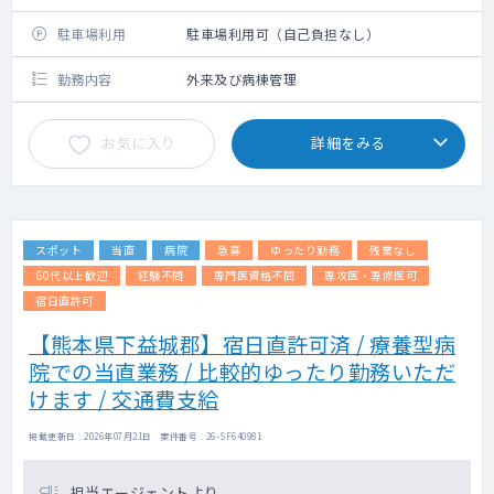
駐車場利用
駐車場利用可（自己負担なし）
勤務内容
外来及び病棟管理
お気に入り
詳細をみる
スポット
当直
病院
急募
ゆったり勤務
残業なし
60代以上歓迎
経験不問
専門医資格不問
専攻医・専修医可
宿日直許可
【熊本県下益城郡】宿日直許可済 / 療養型病
院での当直業務 / 比較的ゆったり勤務いただ
けます / 交通費支給
掲載更新日 : 2026年07月21日 案件番号 : 26-SF640981
担当エージェントより