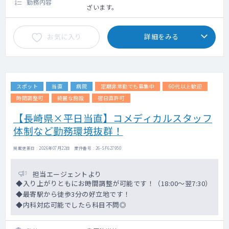
勤務内容
ざいます。
お気に入り
詳細をみる
スポット
当直
病院
定期非常勤でも募集中
60代以上歓迎
時間調整可
綺麗な施設
宿日直許可
【長崎県×平日当直】コメディカルスタッフ
体制など勤務環境抜群！
掲載更新日 : 2026年07月22日 案件番号 : 26-SF627950
担当エージェントより
◆入り上がりともにお時間調整が可能です！（18:00～翌7:30）
◆最寄駅から徒歩3分の好立地です！
◆内科対応可能でしたら科目不問◎