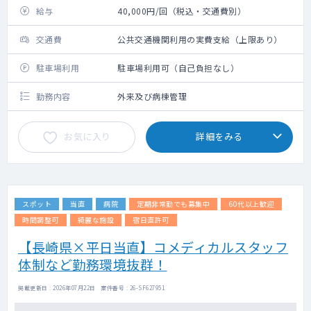
給与
40,000円/回（税込・交通費別）
交通費
公共交通機関利用の実費支給（上限あり）
駐車場利用
駐車場利用可（自己負担なし）
勤務内容
外来及び病棟管理
お気に入り
詳細をみる
スポット
当直
病院
定期非常勤でも募集中
60代以上歓迎
時間調整可
綺麗な施設
宿日直許可
【長崎県×平日当直】コメディカルスタッフ
体制など勤務環境抜群！
掲載更新日 : 2026年07月22日 案件番号 : 26-SF627951