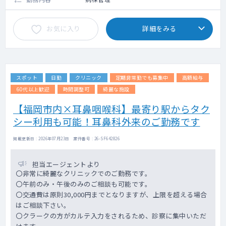
お気に入り
詳細をみる
スポット
日勤
クリニック
定期非常勤でも募集中
高額給与
60代以上歓迎
時間調整可
綺麗な施設
【福岡市内×耳鼻咽喉科】最寄り駅からタク
シー利用も可能！耳鼻科外来のご勤務です
掲載更新日 : 2026年07月23日 案件番号 : 26-SF642826
担当エージェントより
〇非常に綺麗なクリニックでのご勤務です。
〇午前のみ・午後のみのご相談も可能です。
〇交通費は原則30,000円までとなりますが、上限を超える場合
はご相談下さい。
〇クラークの方がカルテ入力をされるため、診察に集中いただ