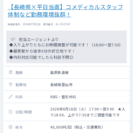
【長崎県×平日当直】コメディカルスタッフ
体制など勤務環境抜群！
掲載更新日 : 2026年07月22日 案件番号 : 26-SF627947
担当エージェントより
◆入り上がりともにお時間調整が可能です！（18:00～翌7:30）
◆最寄駅から徒歩3分の好立地です！
◆内科対応可能でしたら科目不問◎
路線
島原鉄道線
勤務地
長崎県雲仙市
科目
内科・整形外科
2026年8月18日（火） 17:00～翌9:00 ★入
日程/時間
り18:00、上がり7:30までご調整可能です
給与
40,000円/回（税込・交通費別）