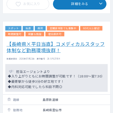
お気に入り
詳細をみる
スポット
当直
病院
定期非常勤でも募集中
60代以上歓迎
時間調整可
綺麗な施設
宿日直許可
【長崎県×平日当直】コメディカルスタッフ
体制など勤務環境抜群！
掲載更新日 : 2026年07月22日 案件番号 : 26-SF627954
担当エージェントより
◆入り上がりともにお時間調整が可能です！（18:00～翌7:30）
◆最寄駅から徒歩3分の好立地です！
◆内科対応可能でしたら科目不問◎
路線
島原鉄道線
勤務地
長崎県雲仙市