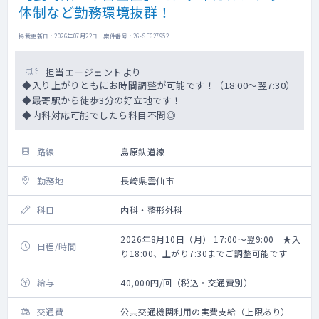
体制など勤務環境抜群！
掲載更新日 : 2026年07月22日 案件番号 : 26-SF627952
担当エージェントより
◆入り上がりともにお時間調整が可能です！（18:00～翌7:30）
◆最寄駅から徒歩3分の好立地です！
◆内科対応可能でしたら科目不問◎
路線
島原鉄道線
勤務地
長崎県雲仙市
科目
内科・整形外科
2026年8月10日（月） 17:00～翌9:00 ★入
日程/時間
り18:00、上がり7:30までご調整可能です
給与
40,000円/回（税込・交通費別）
交通費
公共交通機関利用の実費支給（上限あり）