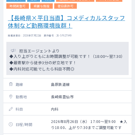
時間調整可
綺麗な施設
宿日直許可
【長崎県×平日当直】コメディカルスタッフ
体制など勤務環境抜群！
掲載更新日 : 2026年07月22日 案件番号 : 26-SF627949
担当エージェントより
◆入り上がりともにお時間調整が可能です！（18:00～翌7:30）
◆最寄駅から徒歩3分の好立地です！
◆内科対応可能でしたら科目不問◎
路線
島原鉄道線
勤務地
長崎県雲仙市
科目
内科
2026年8月26日（水） 17:00～翌9:00 ★入
日程/時間
り18:00、上がり7:30までご調整可能です