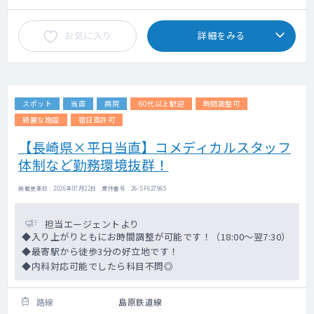
お気に入り
詳細をみる
スポット
当直
病院
60代以上歓迎
時間調整可
綺麗な施設
宿日直許可
【長崎県×平日当直】コメディカルスタッフ
体制など勤務環境抜群！
掲載更新日 : 2026年07月22日 案件番号 : 26-SF627965
担当エージェントより
◆入り上がりともにお時間調整が可能です！（18:00～翌7:30）
◆最寄駅から徒歩3分の好立地です！
◆内科対応可能でしたら科目不問◎
路線
島原鉄道線