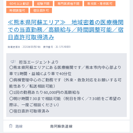
60代以上歓迎
経験不問
専門医資格不問
専攻医・専修医可
時間調整可
宿日直許可
≪熊本県阿蘇エリア≫ 地域密着の医療機関
での当直勤務／高額給与／時間調整可能／宿
日直許可取得済み
掲載更新日 : 2026年08月04日 案件番号 : 26-SF649889
担当エージェントより
〇熊本県阿蘇エリアにある医療機関です／熊本市内中心部より
車で1時間・益城ICより車で40分位
〇病棟管理中心のご勤務です（外来・救急対応をお願いする可
能性あり／転送相談可能）
〇1回の勤務あたり60,000円の高額給与
〇明け時間7:30まで相談可能（祝日を除く／7:30前をご希望の
際は、一度ご相談ください）
〇宿日直許可取得済み
路線
南阿蘇鉄道線