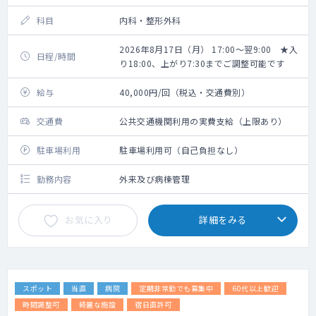
科目
内科・整形外科
2026年8月17日（月） 17:00～翌9:00 ★入
日程/時間
り18:00、上がり7:30までご調整可能です
給与
40,000円/回（税込・交通費別）
交通費
公共交通機関利用の実費支給（上限あり）
駐車場利用
駐車場利用可（自己負担なし）
勤務内容
外来及び病棟管理
お気に入り
詳細をみる
スポット
当直
病院
定期非常勤でも募集中
60代以上歓迎
時間調整可
綺麗な施設
宿日直許可