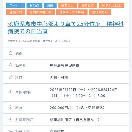
スポット
日当直
病院
残業なし
高額給与
60代以上歓迎
経験不問
専門医資格不問
専攻医・専修医可
宿日直許可
≪鹿児島市中心部より車で25分位≫ 精神科
病院での日当直
掲載更新日 : 2026年07月08日 案件番号 : 26-SF632779
路線
勤務地
鹿児島県鹿児島市
科目
内科・外科
2026年8月22日（土）～2026年8月24日
日程/時間
（月） （土）14:00～（月）8:00
給与
200,000円/回（税込・交通費込）
駐車場利用
駐車場利用可（自己負担なし）
勤務内容
病棟管理