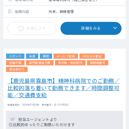
勤務内容
外来、病棟管理
お気に入り
詳細をみる
スポット
当直
病院
ゆったり勤務
60代以上歓迎
経験不問
専門医資格不問
専攻医・専修医可
時間調整可
宿日直許可
【鹿児島県霧島市】精神科病院でのご勤務／
比較的落ち着いて勤務できます／時間調整可
能／交通費支給
掲載更新日 : 2026年07月29日 案件番号 : 26-SF645928
担当エージェントより
◎比較的ゆったりご勤務いただけます