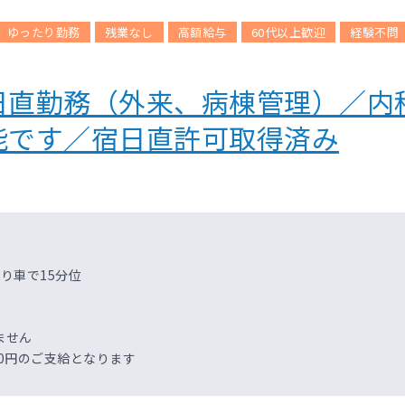
ゆったり勤務
残業なし
高額給与
60代以上歓迎
経験不問
日直勤務（外来、病棟管理）／内
能です／宿日直許可取得済み
り車で15分位
ません
00円のご支給となります