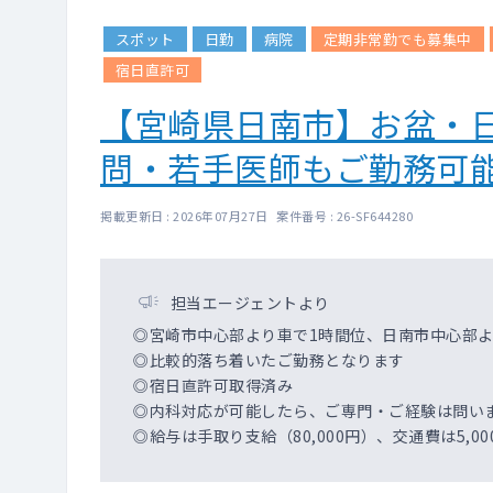
スポット
日勤
病院
定期非常勤でも募集中
宿日直許可
【宮崎県日南市】お盆・
問・若手医師もご勤務可
掲載更新日 : 2026年07月27日 案件番号 : 26-SF644280
担当エージェントより
◎宮崎市中心部より車で1時間位、日南市中心部よ
◎比較的落ち着いたご勤務となります
◎宿日直許可取得済み
◎内科対応が可能したら、ご専門・ご経験は問い
◎給与は手取り支給（80,000円）、交通費は5,0