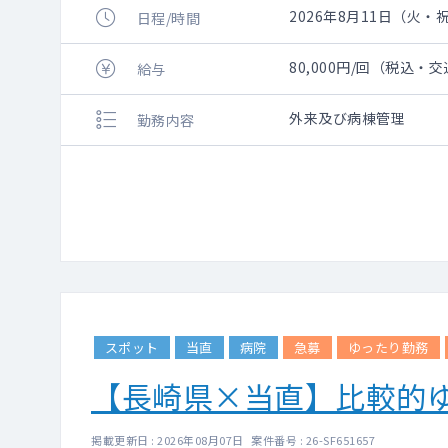
2026年8月11日（火・祝）
日程/時間
80,000円/回（税込・
給与
外来及び病棟管理
勤務内容
スポット
当直
病院
急募
ゆったり勤務
【長崎県×当直】比較的
掲載更新日 : 2026年08月07日 案件番号 : 26-SF651657