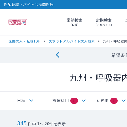
医師転職・バイトは民間医局
常勤検索
定期検索
民間医局
（転職）
（アルバイト）
医師求人・転職TOP
スポットアルバイト求人検索
九州・呼吸器
希望条
九州・呼吸器
日程
診療科目
勤務地
1
1
345
件中 1～ 20件を表示