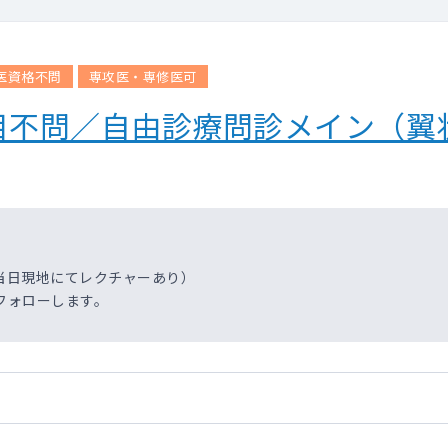
医資格不問
専攻医・専修医可
目不問／自由診療問診メイン（翼
当日現地にてレクチャーあり）
フォローします。