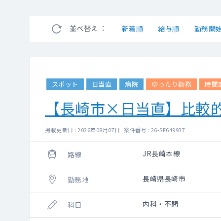
並べ替え ：
新着順
給与順
勤務開
スポット
日当直
病院
ゆったり勤務
時間
【長崎市×日当直】比較
掲載更新日 : 2026年08月07日 案件番号 : 26-SF649937
JR長崎本線
路線
長崎県長崎市
勤務地
内科・不問
科目