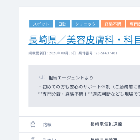
スポット
日勤
クリニック
経験不問
専門
長崎県／美容皮膚科・科
掲載更新日 : 2026年08月06日 案件番号 : 26-SF637401
担当エージェントより
・初めての方も安心のサポート体制（ご勤務前に
**専門分野・経験不問！**適応判断なども現場で
長崎電気軌道線
路線
長崎県長崎市