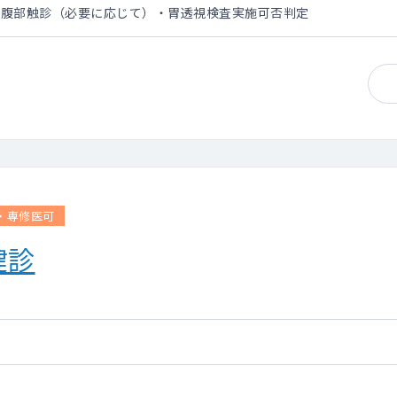
・腹部触診（必要に応じて）・胃透視検査実施可否判定
・専修医可
健診