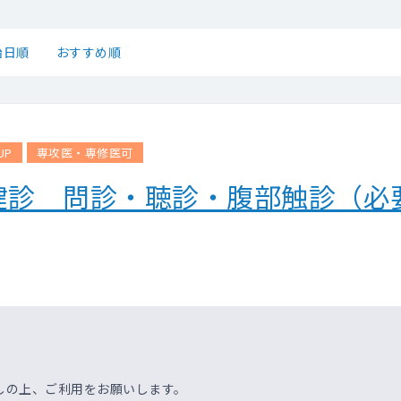
始日順
おすすめ順
UP
専攻医・専修医可
健診 問診・聴診・腹部触診（必
しの上、ご利用をお願いします。