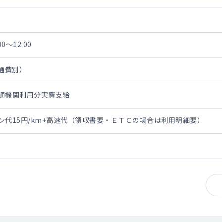
0～12:00
交通費別）
交通機関利用分実費支給
リン代15円/km+高速代（領収書要・ＥＴＣの場合は利用明細要）