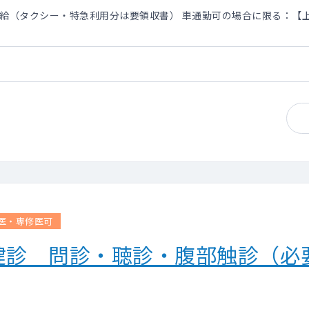
費支給（タクシー・特急利用分は要領収書） 車通勤可の場合に限る：【上限
医・専修医可
健診 問診・聴診・腹部触診（必