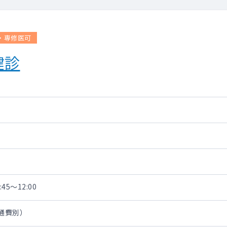
・専修医可
健診
45～12:00
交通費別）