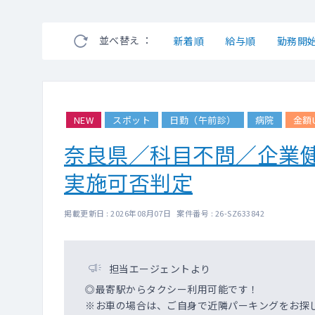
並べ替え ：
新着順
給与順
勤務開
NEW
スポット
日勤（午前診）
病院
金額
奈良県／科目不問／企業
実施可否判定
掲載更新日 : 2026年08月07日 案件番号 : 26-SZ633842
担当エージェントより
◎最寄駅からタクシー利用可能です！
※お車の場合は、ご自身で近隣パーキングをお探