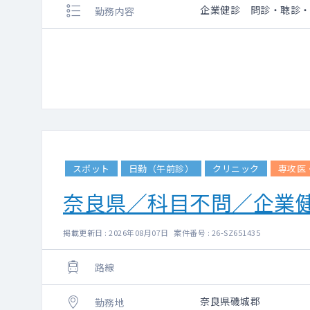
企業健診 問診・聴診
勤務内容
スポット
日勤（午前診）
クリニック
専攻医
奈良県／科目不問／企業
掲載更新日 : 2026年08月07日 案件番号 : 26-SZ651435
路線
奈良県磯城郡
勤務地