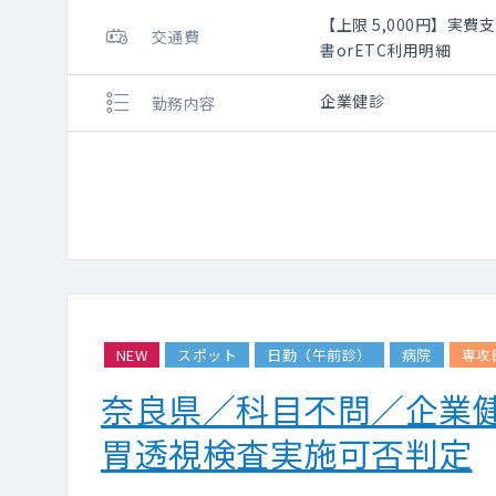
【上限 5,000円】実
交通費
書orETC利用明細
企業健診
勤務内容
NEW
スポット
日勤（午前診）
病院
専攻
奈良県／科目不問／企業
胃透視検査実施可否判定