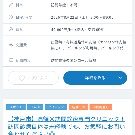
科目
訪問診療・不問
日程/時間
2026年8月22日（土） 9:00～翌9:00
給与
40,000円/回（税込・交通費別）
出動時：有料道路代の支給（ガソリン代支給
交通費
無し）、 パーキング利用時、パーキング代は
その場で看護師が清算します
勤務内容
訪問診療のオンコール待機
お気に入り
詳細をみる
スポット
日当直
クリニック
経験不問
時間調整可
【神戸市】高額×訪問診療専門クリニック！
訪問診療自体は未経験でも、お気軽にお問い
合わせください◎