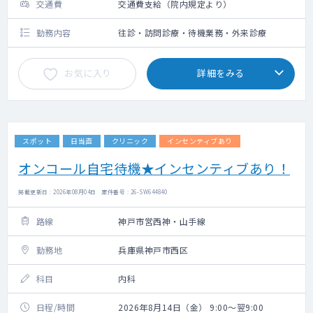
交通費
交通費支給（院内規定より）
勤務内容
往診・訪問診療・待機業務・外来診療
お気に入り
詳細をみる
スポット
日当直
クリニック
インセンティブあり
オンコール自宅待機★インセンティブあり！
掲載更新日 : 2026年08月04日 案件番号 : 26-SW644840
路線
神戸市営西神・山手線
勤務地
兵庫県神戸市西区
科目
内科
日程/時間
2026年8月14日（金） 9:00～翌9:00