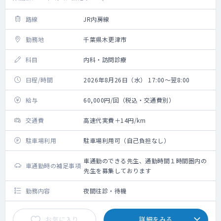
路線
JR内房線
勤務地
千葉県木更津市
科目
内科・訪問診療
日程/時間
2026年8月26日（水） 17:00～翌8:00
給与
60,000円/回（税込・交通費別）
交通費
高速代実費＋14円/km
駐車場利用
駐車場利用可（自己負担なし）
車通勤のできる先生、通勤時間１時間圏内の
車通勤時の補足事項
先生を募集しております
勤務内容
夜間往診・待機
お気に入り
詳細をみる