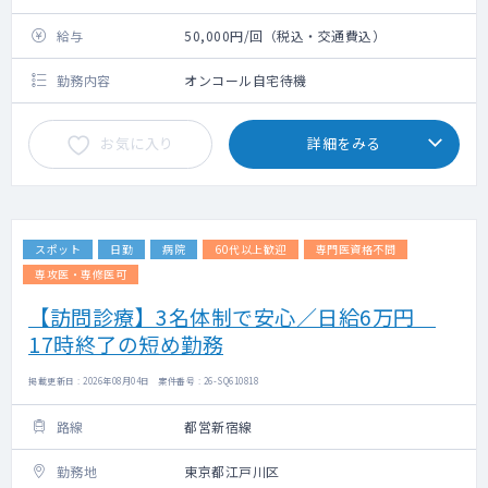
給与
50,000円/回（税込・交通費込）
勤務内容
オンコール自宅待機
お気に入り
詳細をみる
スポット
日勤
病院
60代以上歓迎
専門医資格不問
専攻医・専修医可
【訪問診療】3名体制で安心／日給6万円
17時終了の短め勤務
掲載更新日 : 2026年08月04日 案件番号 : 26-SQ610818
路線
都営新宿線
勤務地
東京都江戸川区