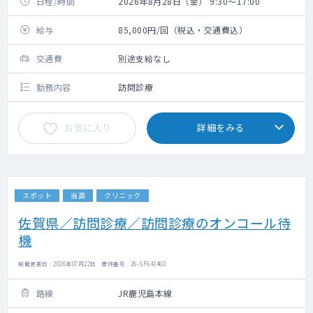
日程/時間
2026年8月28日（金） 9:30～17:00
給与
85,000円/回（税込・交通費込）
交通費
別途支給なし
勤務内容
訪問診療
お気に入り
詳細をみる
スポット
当直
クリニック
佐賀県／訪問診療／訪問診療のオンコール待
機
掲載更新日 : 2026年07月22日 案件番号 : 26-SF641460
路線
JR鹿児島本線