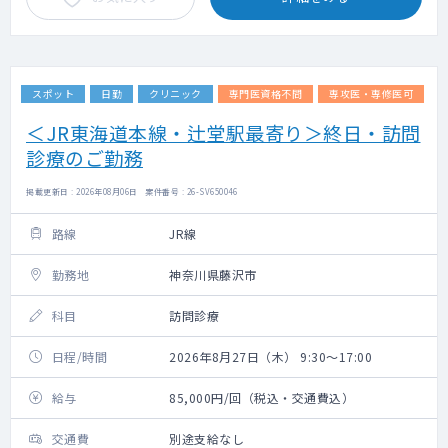
スポット
日勤
クリニック
専門医資格不問
専攻医・専修医可
＜JR東海道本線・辻堂駅最寄り＞終日・訪問
診療のご勤務
掲載更新日 : 2026年08月06日 案件番号 : 26-SV650046
路線
JR線
勤務地
神奈川県藤沢市
科目
訪問診療
日程/時間
2026年8月27日（木） 9:30～17:00
給与
85,000円/回（税込・交通費込）
交通費
別途支給なし