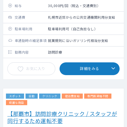
給与
30,000円/回（税込・交通費別）
交通費
札幌市近郊からの公共交通機関利用分支給
駐車場利用
駐車場利用可（自己負担なし）
車通勤時の補足事項
就業規則に沿いガソリン代相当分支給
勤務内容
訪問診療
お気に入り
詳細をみる
スポット
日勤
クリニック
宿泊費支給
専門医資格不問
綺麗な施設
【那覇市】訪問診療クリニック / スタッフが
同行するため運転不要