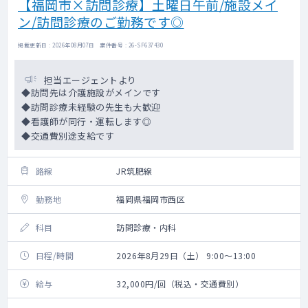
【福岡市×訪問診療】土曜日午前/施設メイ
ン/訪問診療のご勤務です◎
掲載更新日 : 2026年08月07日 案件番号 : 26-SF637430
担当エージェントより
◆訪問先は介護施設がメインです
◆訪問診療未経験の先生も大歓迎
◆看護師が同行・運転します◎
◆交通費別途支給です
路線
JR筑肥線
勤務地
福岡県福岡市西区
科目
訪問診療・内科
日程/時間
2026年8月29日（土） 9:00～13:00
給与
32,000円/回（税込・交通費別）