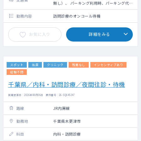
無し）、 パーキング利用時、パーキング代は
その場で看護師が清算します
勤務内容
訪問診療のオンコール待機
お気に入り
詳細をみる
スポット
当直
クリニック
残業なし
インセンティブあり
経験不問
千葉県／内科・訪問診療／夜間往診・待機
掲載更新日 : 2026年08月06日 案件番号 : 26-SQ645247
路線
JR内房線
勤務地
千葉県木更津市
科目
内科・訪問診療