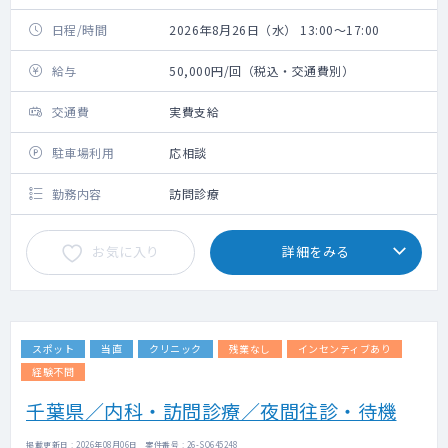
日程/時間
2026年8月26日（水） 13:00～17:00
給与
50,000円/回（税込・交通費別）
交通費
実費支給
駐車場利用
応相談
勤務内容
訪問診療
お気に入り
詳細をみる
スポット
当直
クリニック
残業なし
インセンティブあり
経験不問
千葉県／内科・訪問診療／夜間往診・待機
掲載更新日 : 2026年08月06日 案件番号 : 26-SQ645248