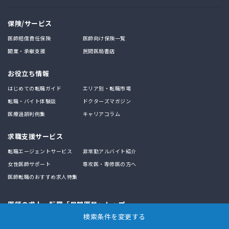
保険/サービス
医師賠償責任保険
医師向け保険一覧
開業・承継支援
民間医局書店
お役立ち情報
はじめての転職ガイド
エリア別・転職市場
転職・バイト体験談
ドクターズマガジン
医療過誤判例集
キャリアコラム
求職支援サービス
転職エージェントサービス
非常勤アルバイト紹介
女性医師サポート
専攻医・専修医の方へ
医師転職のおすすめ求人特集
医師の求人・転職「民間医局」トップ
検索条件を変更する