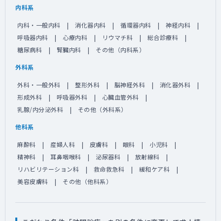
内科系
内科・一般内科
消化器内科
循環器内科
神経内科
呼吸器内科
心療内科
リウマチ科
総合診療科
糖尿病科
腎臓内科
その他（内科系）
外科系
外科・一般外科
整形外科
脳神経外科
消化器外科
形成外科
呼吸器外科
心臓血管外科
乳腺/内分泌外科
その他（外科系）
他科系
麻酔科
産婦人科
皮膚科
眼科
小児科
精神科
耳鼻咽喉科
泌尿器科
放射線科
リハビリテーション科
救命救急科
緩和ケア科
美容皮膚科
その他（他科系）