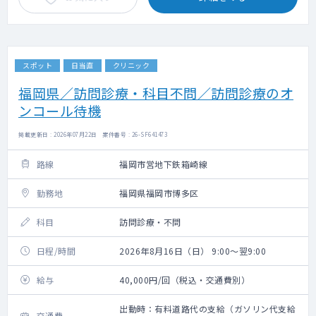
スポット
日当直
クリニック
福岡県／訪問診療・科目不問／訪問診療のオ
ンコール待機
掲載更新日 : 2026年07月22日 案件番号 : 26-SF641473
路線
福岡市営地下鉄箱崎線
勤務地
福岡県福岡市博多区
科目
訪問診療・不問
日程/時間
2026年8月16日（日） 9:00～翌9:00
給与
40,000円/回（税込・交通費別）
出動時：有料道路代の支給（ガソリン代支給
交通費