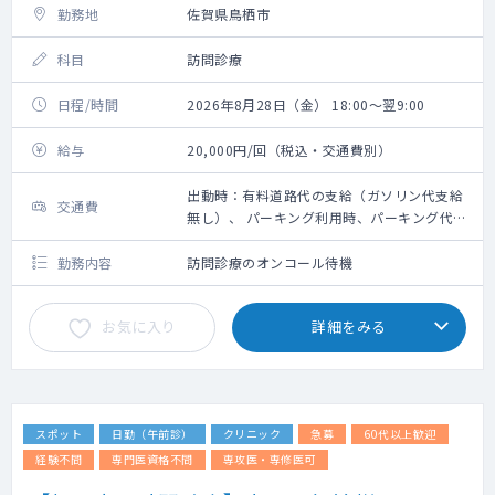
勤務地
佐賀県鳥栖市
科目
訪問診療
日程/時間
2026年8月28日（金） 18:00～翌9:00
給与
20,000円/回（税込・交通費別）
出動時：有料道路代の支給（ガソリン代支給
交通費
無し）、 パーキング利用時、パーキング代は
その場で看護師が清算します
勤務内容
訪問診療のオンコール待機
お気に入り
詳細をみる
スポット
日勤（午前診）
クリニック
急募
60代以上歓迎
経験不問
専門医資格不問
専攻医・専修医可