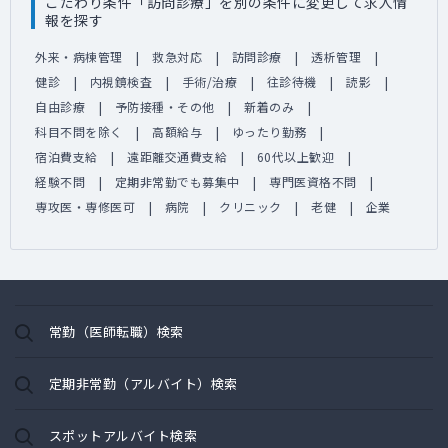
こだわり条件「訪問診療」を別の条件に変更して求人情
報を探す
外来・病棟管理
救急対応
訪問診療
透析管理
健診
内視鏡検査
手術/治療
往診待機
読影
自由診療
予防接種・その他
新着のみ
科目不問を除く
高額給与
ゆったり勤務
宿泊費支給
遠距離交通費支給
60代以上歓迎
経験不問
定期非常勤でも募集中
専門医資格不問
専攻医・専修医可
病院
クリニック
老健
企業
常勤（医師転職）検索
定期非常勤（アルバイト）検索
スポットアルバイト検索