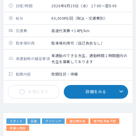
日程/時間
2026年8月19日（水） 17:00～翌8:00
給与
60,000円/回（税込・交通費別）
交通費
高速代実費＋14円/km
駐車場利用
駐車場利用可（自己負担なし）
車通勤のできる先生、通勤時間１時間圏内の
車通勤時の補足事項
先生を募集しております
勤務内容
夜間往診・待機
お気に入り
詳細をみる
スポット
日勤
クリニック
宿泊費支給
専門医資格不問
綺麗な施設