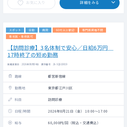
お気に入り
詳細をみる
スポット
日勤
病院
60代以上歓迎
専門医資格不問
専攻医・専修医可
【訪問診療】3名体制で安心／日給6万円
17時終了の短め勤務
掲載更新日 : 2026年08月04日 案件番号 : 26-SQ610819
路線
都営新宿線
勤務地
東京都江戸川区
科目
訪問診療
日程/時間
2026年8月21日（金） 10:00～17:00
給与
60,000円/回（税込・交通費込）