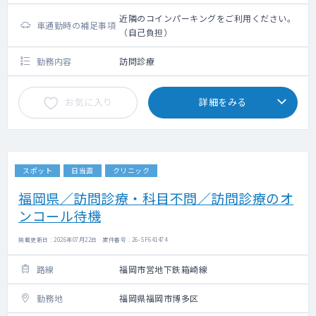
近隣のコインパーキングをご利用ください。
車通勤時の補足事項
（自己負担）
勤務内容
訪問診療
お気に入り
詳細をみる
スポット
日当直
クリニック
福岡県／訪問診療・科目不問／訪問診療のオ
ンコール待機
掲載更新日 : 2026年07月22日 案件番号 : 26-SF641474
路線
福岡市営地下鉄箱崎線
勤務地
福岡県福岡市博多区