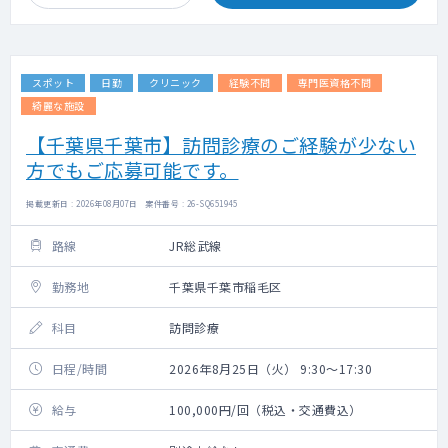
スポット
日勤
クリニック
経験不問
専門医資格不問
綺麗な施設
【千葉県千葉市】訪問診療のご経験が少ない
方でもご応募可能です。
掲載更新日 : 2026年08月07日 案件番号 : 26-SQ651945
路線
JR総武線
勤務地
千葉県千葉市稲毛区
科目
訪問診療
日程/時間
2026年8月25日（火） 9:30～17:30
給与
100,000円/回（税込・交通費込）