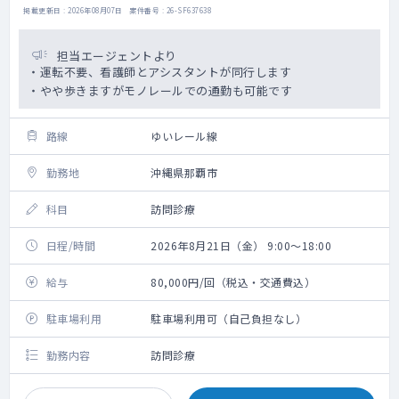
掲載更新日 : 2026年08月07日 案件番号 : 26-SF637638
担当エージェントより
・運転不要、看護師とアシスタントが同行します
・やや歩きますがモノレールでの通勤も可能です
路線
ゆいレール線
勤務地
沖縄県那覇市
科目
訪問診療
日程/時間
2026年8月21日（金） 9:00～18:00
給与
80,000円/回（税込・交通費込）
駐車場利用
駐車場利用可（自己負担なし）
勤務内容
訪問診療