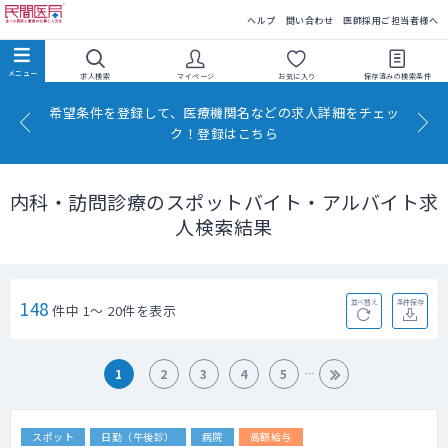
民間医局
ヘルプ
問い合わせ
医師採用ご担当者様へ
求人検索
マイページ
お気に入り
保存済みの
検索条件
希望条件を登録して、医療機関名などの求人詳細をチェッ
ク！登録はこちら
内科・訪問診療のスポットバイト・アルバイト求
人検索結果
148
並べ替え
条件保存
件中 1～ 20件を表示
1
2
3
4
5
スポット
日勤（午後診）
病院
高額給与