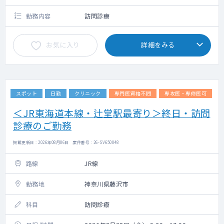
勤務内容
訪問診療
お気に入り
詳細をみる
スポット
日勤
クリニック
専門医資格不問
専攻医・専修医可
＜JR東海道本線・辻堂駅最寄り＞終日・訪問
診療のご勤務
掲載更新日 : 2026年08月06日 案件番号 : 26-SV650048
路線
JR線
勤務地
神奈川県藤沢市
科目
訪問診療