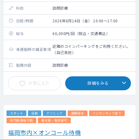
科目
訪問診療
日程/時間
2026年8月14日（金） 10:00～17:00
給与
60,000円/回（税込・交通費込）
近隣のコインパーキングをご利用ください。
車通勤時の補足事項
（自己負担）
勤務内容
訪問診療
お気に入り
詳細をみる
スポット
日勤
クリニック
高額給与
インセンティブあり
専門医資格不問
専攻医・専修医可
福岡市内×オンコール待機