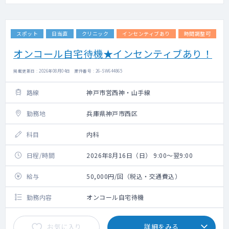
スポット
日当直
クリニック
インセンティブあり
時間調整可
オンコール自宅待機★インセンティブあり！
掲載更新日 : 2026年08月04日 案件番号 : 26-SW644865
路線
神戸市営西神・山手線
勤務地
兵庫県神戸市西区
科目
内科
日程/時間
2026年8月16日（日） 9:00～翌9:00
給与
50,000円/回（税込・交通費込）
勤務内容
オンコール自宅待機
お気に入り
詳細をみる