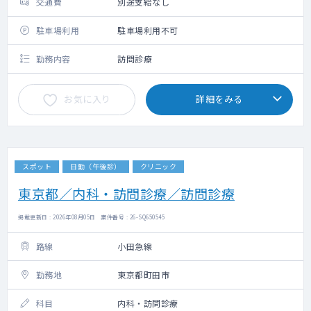
交通費
別途支給なし
駐車場利用
駐車場利用不可
勤務内容
訪問診療
お気に入り
詳細をみる
スポット
日勤（午後診）
クリニック
東京都／内科・訪問診療／訪問診療
掲載更新日 : 2026年08月05日 案件番号 : 26-SQ650545
路線
小田急線
勤務地
東京都町田市
科目
内科・訪問診療