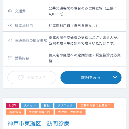
公共交通機関の場合のみ実費支給（上限：
交通費
4,000円）
駐車場利用
駐車場利用可（自己負担なし）
※車の場合交通費の支給はございませんが、
車通勤時の補足事項
当院の駐車場に無料で駐車いただけます。
個人宅や施設への定期診療・緊急往診対応業
勤務内容
務
お気に入り
詳細をみる
NEW
スポット
日勤
クリニック
定期非常勤でも募集中
高額給与
専門医資格不問
専攻医・専修医可
神戸市東灘区｜訪問診療