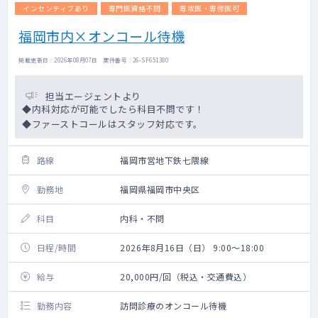
インセンティブあり
専門医資格不問
専攻医・専修医可
福岡市内×オンコール待機
掲載更新日 : 2026年08月07日 案件番号 : 26-SF651380
担当エージェントより
◆内科対応が可能でしたら科目不問です！
◆ファーストコールはスタッフ対応です。
路線
福岡市営地下鉄七隈線
勤務地
福岡県福岡市中央区
科目
内科・不問
日程/時間
2026年8月16日（日） 9:00～18:00
給与
20,000円/回（税込・交通費込）
勤務内容
訪問診療のオンコール待機