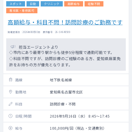
スポット
日勤
クリニック
高額給与
経験不問
専攻医・専修医可
高額給与・科目不問！訪問診療のご勤務です
掲載更新日 : 2026年08月03日 案件番号 : 26-SH648509
担当エージェントより
◇市内にあり最寄り駅からも徒歩5分程度で通勤可能です。
◇科目不問ですが、訪問診療のご経験のある方、愛知県麻薬免
許をお持ちの方が優先となります。
路線
地下鉄名城線
勤務地
愛知県名古屋市北区
科目
訪問診療・不問
日程/時間
2026年9月16日（水） 8:45～17:45
給与
100,000円/回（税込・交通費別）