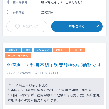
駐車場利用
駐車場利用可（自己負担なし）
勤務内容
訪問診療
お気に入り
詳細をみる
スポット
日勤
クリニック
高額給与
経験不問
専攻医・専修医可
高額給与・科目不問！訪問診療のご勤務です
掲載更新日 : 2026年08月03日 案件番号 : 26-SH648511
担当エージェントより
◇市内にあり最寄り駅からも徒歩5分程度で通勤可能です。
◇科目不問ですが、訪問診療のご経験のある方、愛知県麻薬免
許をお持ちの方が優先となります。