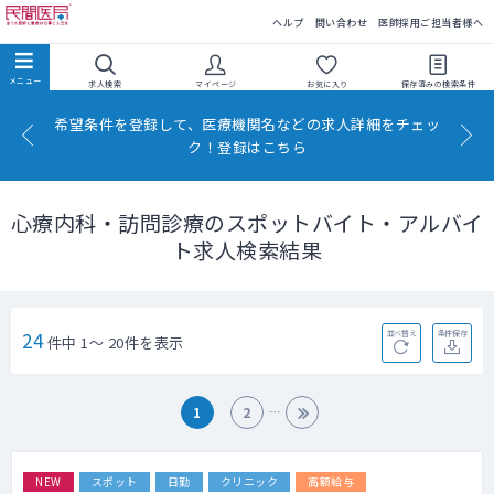
民間医局
ヘルプ
問い合わせ
医師採用ご担当者様へ
求人検索
マイページ
お気に入り
保存済みの
検索条件
希望条件を登録して、医療機関名などの求人詳細をチェッ
ク！登録はこちら
心療内科・訪問診療のスポットバイト・アルバイ
ト求人検索結果
24
並べ替え
条件保存
件中 1～ 20件を表示
1
2
NEW
スポット
日勤
クリニック
高額給与