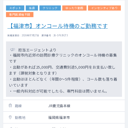
スポット
当直
クリニック
ゆったり勤務
インセンティブあり
専門医資格不問
【福津市】オンコール待機のご勤務です
掲載更新日 : 2026年07月27日 案件番号 : 26-SF639273
担当エージェントより
・福岡市内近郊の訪問診療クリニックのオンコール待機の募集
です
・出動があれば25,000円、交通費別途5,000円をお支払い致し
ます（課税対象となります）
・出動はほとんどなく（年間0～5件程度）、コール数も落ち着
いています
・一般内科対応が可能でしたら、専門科目は問いません。
路線
JR鹿児島本線
勤務地
福岡県福津市