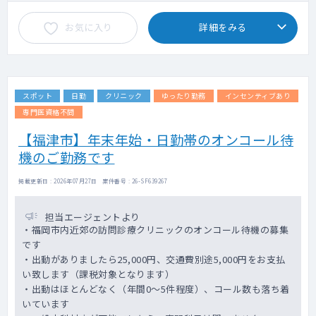
お気に入り
詳細をみる
スポット
日勤
クリニック
ゆったり勤務
インセンティブあり
専門医資格不問
【福津市】年末年始・日勤帯のオンコール待
機のご勤務です
掲載更新日 : 2026年07月27日 案件番号 : 26-SF639267
担当エージェントより
・福岡市内近郊の訪問診療クリニックのオンコール待機の募集
です
・出動がありましたら25,000円、交通費別途5,000円をお支払
い致します（課税対象となります）
・出動はほとんどなく（年間0～5件程度）、コール数も落ち着
いています