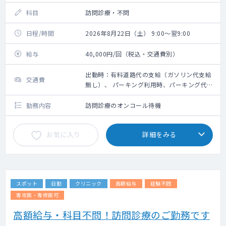
科目
訪問診療・不問
日程/時間
2026年8月22日（土） 9:00～翌9:00
給与
40,000円/回（税込・交通費別）
出動時：有料道路代の支給（ガソリン代支給
交通費
無し）、 パーキング利用時、パーキング代は
その場で看護師が清算します
勤務内容
訪問診療のオンコール待機
お気に入り
詳細をみる
スポット
日勤
クリニック
高額給与
経験不問
専攻医・専修医可
高額給与・科目不問！訪問診療のご勤務です