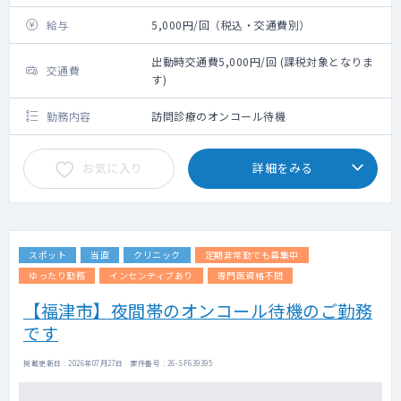
給与
5,000円/回（税込・交通費別）
出動時交通費5,000円/回 (課税対象となりま
交通費
す)
勤務内容
訪問診療のオンコール待機
お気に入り
詳細をみる
スポット
当直
クリニック
定期非常勤でも募集中
ゆったり勤務
インセンティブあり
専門医資格不問
【福津市】夜間帯のオンコール待機のご勤務
です
掲載更新日 : 2026年07月27日 案件番号 : 26-SF639395