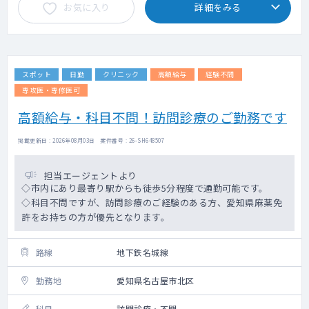
お気に入り
詳細をみる
スポット
日勤
クリニック
高額給与
経験不問
専攻医・専修医可
高額給与・科目不問！訪問診療のご勤務です
掲載更新日 : 2026年08月03日 案件番号 : 26-SH648507
担当エージェントより
◇市内にあり最寄り駅からも徒歩5分程度で通勤可能です。
◇科目不問ですが、訪問診療のご経験のある方、愛知県麻薬免
許をお持ちの方が優先となります。
路線
地下鉄名城線
勤務地
愛知県名古屋市北区
科目
訪問診療・不問