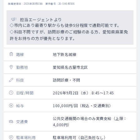
掲載更新日 : 2026年08月03日 案件番号 : 26-SH648506
担当エージェントより
◇市内にあり最寄り駅からも徒歩5分程度で通勤可能です。
◇科目不問ですが、訪問診療のご経験のある方、愛知県麻薬免
許をお持ちの方が優先となります。
路線
地下鉄名城線
勤務地
愛知県名古屋市北区
科目
訪問診療・不問
日程/時間
2026年9月2日（水） 8:45～17:45
給与
100,000円/回（税込・交通費別）
公共交通機関の場合のみ実費支給（上限：
交通費
4,000円）
駐車場利用
駐車場利用可（自己負担なし）