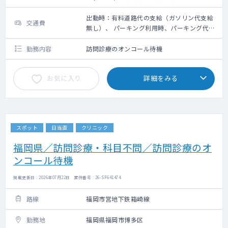
出動時：有料道路代の支給（ガソリン代支給
交通費
無し）、 パーキング利用時、パーキング代は
その場で看護師が清算します
勤務内容
訪問診療のオンコール待機
お気に入り
詳細をみる
スポット
日当直
クリニック
福岡県／訪問診療・科目不問／訪問診療のオ
ンコール待機
掲載更新日 : 2026年07月22日 案件番号 : 26-SF641474
路線
福岡市営地下鉄箱崎線
勤務地
福岡県福岡市博多区