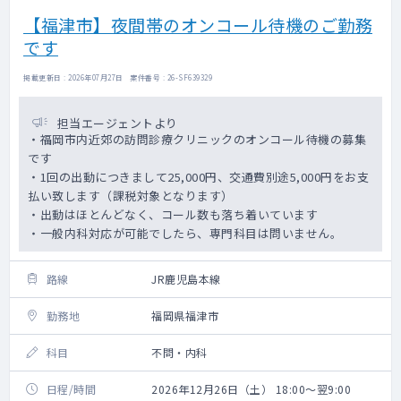
【福津市】夜間帯のオンコール待機のご勤務
です
掲載更新日 : 2026年07月27日 案件番号 : 26-SF639329
担当エージェントより
・福岡市内近郊の訪問診療クリニックのオンコール待機の募集
です
・1回の出動につきまして25,000円、交通費別途5,000円をお支
払い致します（課税対象となります）
・出動はほとんどなく、コール数も落ち着いています
・一般内科対応が可能でしたら、専門科目は問いません。
路線
JR鹿児島本線
勤務地
福岡県福津市
科目
不問・内科
日程/時間
2026年12月26日（土） 18:00～翌9:00