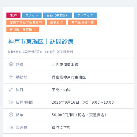
NEW
スポット
日勤（午前診）
クリニック
定期非常勤でも募集中
高額給与
専門医資格不問
専攻医・専修医可
神戸市東灘区｜訪問診療
掲載更新日 : 2026年08月07日 案件番号 : 26-SW649493
路線
ＪＲ東海道本線
勤務地
兵庫県神戸市東灘区
科目
不問・内科
日程/時間
2026年9月16日（水） 9:00～13:00
給与
50,000円/回（税込・交通費込）
交通費
給与に含む