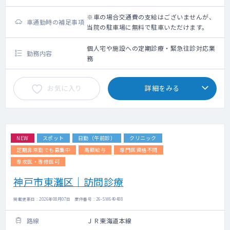
※車の場合交通費の支給はございませんが、
車通勤時の補足事項
当院の駐車場に無料で駐車いただけます。
個人宅や施設への定期診療・緊急往診対応業
勤務内容
務
お気に入り
詳細をみる
NEW
スポット
日勤（午前診）
クリニック
定期非常勤でも募集中
高額給与
専門医資格不問
専攻医・専修医可
神戸市東灘区｜訪問診療
掲載更新日 : 2026年08月07日 案件番号 : 26-SW649488
路線
ＪＲ東海道本線