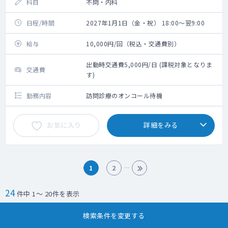
科目
不問・内科
日程/時間
2027年1月1日（金・祝） 18:00～翌9:00
給与
10,000円/回（税込・交通費別）
出動時交通費5,000円/日 (課税対象となりま
交通費
す)
勤務内容
訪問診療のオンコール待機
お気に入り
詳細をみる
1
2
24
件中 1～ 20件を表示
検索条件を変更する
求人検索に戻る