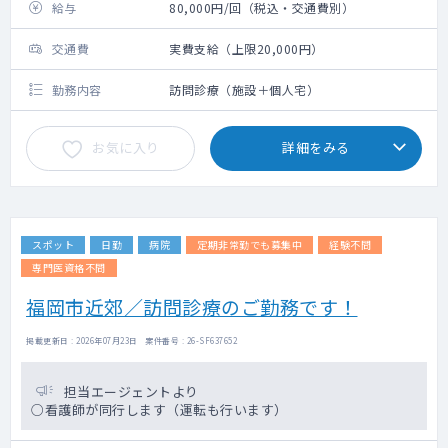
給与
80,000円/回（税込・交通費別）
交通費
実費支給（上限20,000円）
勤務内容
訪問診療（施設＋個人宅）
お気に入り
詳細をみる
スポット
日勤
病院
定期非常勤でも募集中
経験不問
専門医資格不問
福岡市近郊／訪問診療のご勤務です！
掲載更新日 : 2026年07月23日 案件番号 : 26-SF637652
担当エージェントより
○看護師が同行します（運転も行います）