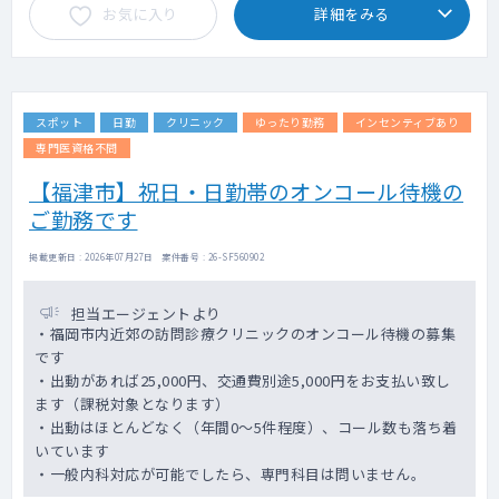
お気に入り
詳細をみる
スポット
日勤
クリニック
ゆったり勤務
インセンティブあり
専門医資格不問
【福津市】祝日・日勤帯のオンコール待機の
ご勤務です
掲載更新日 : 2026年07月27日 案件番号 : 26-SF560902
担当エージェントより
・福岡市内近郊の訪問診療クリニックのオンコール待機の募集
です
・出動があれば25,000円、交通費別途5,000円をお支払い致し
ます（課税対象となります）
・出動はほとんどなく（年間0～5件程度）、コール数も落ち着
いています
・一般内科対応が可能でしたら、専門科目は問いません。