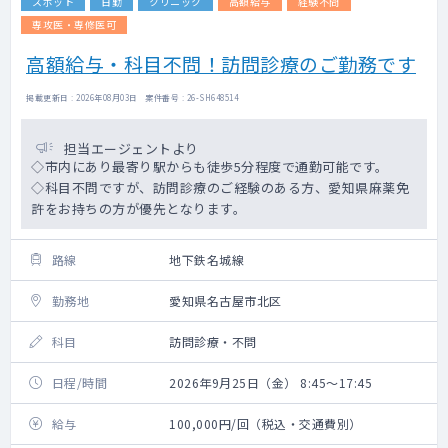
スポット
日勤
クリニック
高額給与
経験不問
専攻医・専修医可
高額給与・科目不問！訪問診療のご勤務です
掲載更新日 : 2026年08月03日 案件番号 : 26-SH648514
担当エージェントより
◇市内にあり最寄り駅からも徒歩5分程度で通勤可能です。
◇科目不問ですが、訪問診療のご経験のある方、愛知県麻薬免
許をお持ちの方が優先となります。
路線
地下鉄名城線
勤務地
愛知県名古屋市北区
科目
訪問診療・不問
日程/時間
2026年9月25日（金） 8:45～17:45
給与
100,000円/回（税込・交通費別）