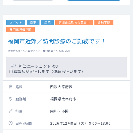
スポット
日勤
病院
定期非常勤でも募集中
経験不問
専門医資格不問
福岡市近郊／訪問診療のご勤務です！
掲載更新日 : 2026年07月23日 案件番号 : 26-SF637650
担当エージェントより
○看護師が同行します（運転も行います）
路線
西鉄大宰府線
勤務地
福岡県太宰府市
科目
内科・不問
日程/時間
2026年12月8日（火） 9:00～18:00