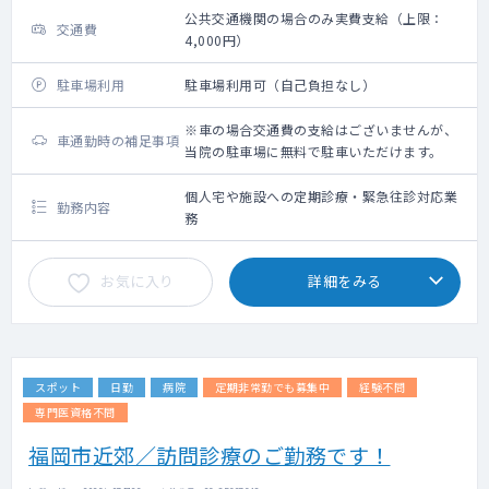
公共交通機関の場合のみ実費支給（上限：
交通費
4,000円）
駐車場利用
駐車場利用可（自己負担なし）
※車の場合交通費の支給はございませんが、
車通勤時の補足事項
当院の駐車場に無料で駐車いただけます。
個人宅や施設への定期診療・緊急往診対応業
勤務内容
務
お気に入り
詳細をみる
スポット
日勤
病院
定期非常勤でも募集中
経験不問
専門医資格不問
福岡市近郊／訪問診療のご勤務です！