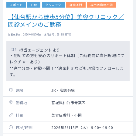
スポット
日勤
クリニック
経験不問
専門医資格不問
【仙台駅から徒歩5分位】美容クリニック／
問診メインのご勤務
掲載更新日 : 2026年08月06日 案件番号 : 26-SI636703
担当エージェントより
・初めての方も安心のサポート体制（ご勤務前に当日現地にて
レクチャーあり）
**専門分野・経験不問！**適応判断なども現場でフォローしま
す。
路線
JR・私鉄各線
勤務地
宮城県仙台市青葉区
科目
美容皮膚科・不問
日程/時間
2026年8月13日（木） 9:00～19:00