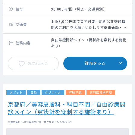
給与
90,000円/回（税込・交通費別）
上限3,000円まで負担可能※原則公共交通機
交通費
関のご利用をお願いいたします※車通勤・タ
クシー利用要相談
自由診療問診メイン（翼状針を穿刺する施術
勤務内容
あり）
お気に入り
詳細をみる
スポット
日勤
クリニック
経験不問
専門医資格不問
京都府／美容皮膚科・科目不問／自由診療問
診メイン（翼状針を穿刺する施術あり）
掲載更新日 : 2026年08月07日 案件番号 : 26-SX637199