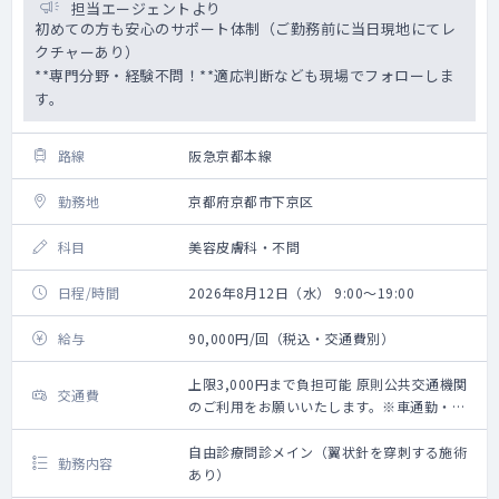
担当エージェントより
初めての方も安心のサポート体制（ご勤務前に当日現地にてレ
クチャーあり）
**専門分野・経験不問！**適応判断なども現場でフォローしま
す。
路線
阪急京都本線
勤務地
京都府京都市下京区
科目
美容皮膚科・不問
日程/時間
2026年8月12日（水） 9:00～19:00
給与
90,000円/回（税込・交通費別）
上限3,000円まで負担可能 原則公共交通機関
交通費
のご利用をお願いいたします。※車通勤・タ
クシー利用要相談
自由診療問診メイン（翼状針を穿刺する施術
勤務内容
あり）