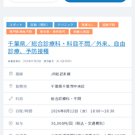
スポット
日勤（夜診）
クリニック
残業なし
経験不問
専門医資格不問
専攻医・専修医可
綺麗な施設
千葉県／総合診療科・科目不問／外来、自由
診療、予防接種
掲載更新日 : 2026年07月29日 案件番号 : 26-SQ645692
路線
JR総武本線
勤務地
千葉県千葉市中央区
科目
総合診療科・不問
日程/時間
2026年8月12日（水） 18:00～20:30
給与
30,000円/回（税込・交通費別）