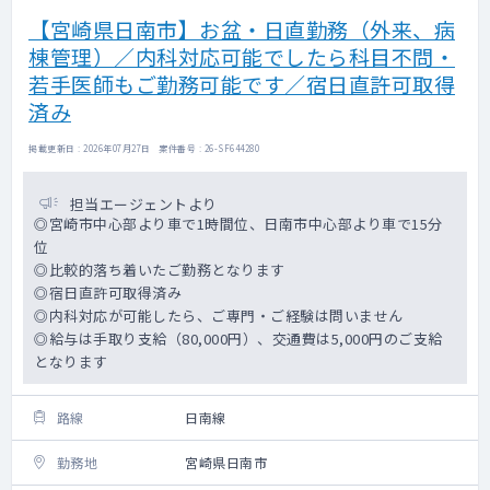
【宮崎県日南市】お盆・日直勤務（外来、病
棟管理）／内科対応可能でしたら科目不問・
若手医師もご勤務可能です／宿日直許可取得
済み
掲載更新日 : 2026年07月27日 案件番号 : 26-SF644280
担当エージェントより
◎宮崎市中心部より車で1時間位、日南市中心部より車で15分
位
◎比較的落ち着いたご勤務となります
◎宿日直許可取得済み
◎内科対応が可能したら、ご専門・ご経験は問いません
◎給与は手取り支給（80,000円）、交通費は5,000円のご支給
となります
路線
日南線
勤務地
宮崎県日南市