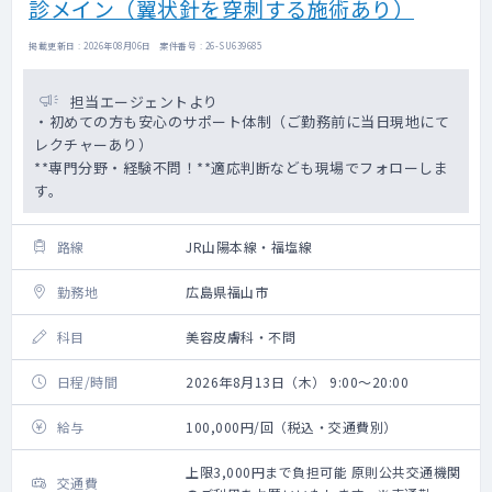
診メイン（翼状針を穿刺する施術あり）
掲載更新日 : 2026年08月06日 案件番号 : 26-SU639685
担当エージェントより
・初めての方も安心のサポート体制（ご勤務前に当日現地にて
レクチャーあり）
**専門分野・経験不問！**適応判断なども現場でフォローしま
す。
路線
JR山陽本線・福塩線
勤務地
広島県福山市
科目
美容皮膚科・不問
日程/時間
2026年8月13日（木） 9:00～20:00
給与
100,000円/回（税込・交通費別）
上限3,000円まで負担可能 原則公共交通機関
交通費