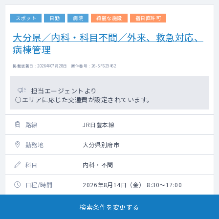
スポット
日勤
病院
綺麗な施設
宿日直許可
大分県／内科・科目不問／外来、救急対応、
病棟管理
掲載更新日 : 2026年07月28日 案件番号 : 26-SF625462
担当エージェントより
○エリアに応じた交通費が設定されています。
路線
JR日豊本線
勤務地
大分県別府市
科目
内科・不問
日程/時間
2026年8月14日（金） 8:30～17:00
給与
45,000円/回（税込・交通費別）
検索条件を変更する