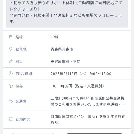
・初めての方も安心のサポート体制（ご勤務前に当日現地にて
レクチャーあり）
**専門分野・経験不問！**適応判断なども現場でフォローしま
す。
路線
JR線
勤務地
青森県青森市
科目
美容皮膚科・不問
日程/時間
2026年8月13日（木） 9:00～19:00
給与
90,000円/回（税込・交通費別）
上限3,000円まで負担可能※原則公共交通機
交通費
関のご利用をお願いいたします※車通勤・タ
クシー利用要相談
自由診療問診メイン（翼状針を穿刺する施術
勤務内容
あり）