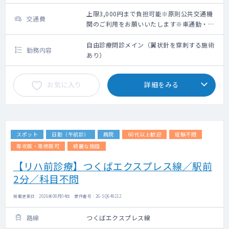
上限3,000円まで負担可能※原則公共交通機
交通費
関のご利用をお願いいたします※車通勤・タ
クシー利用要相談
自由診療問診メイン（翼状針を穿刺する施術
勤務内容
あり）
お気に入り
詳細をみる
スポット
日勤（午前診）
病院
60代以上歓迎
経験不問
専攻医・専修医可
綺麗な施設
【リハ前診療】つくばエクスプレス線／駅前
2分／科目不問
掲載更新日 : 2026年08月04日 案件番号 : 26-SQ649212
路線
つくばエクスプレス線