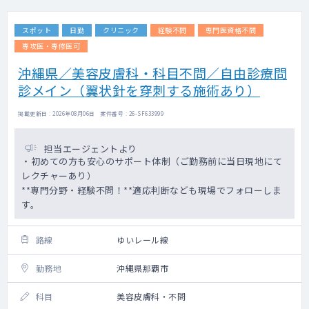
スポット
日勤
クリニック
経験不問
専門医資格不問
専攻医・専修医可
沖縄県／美容皮膚科・科目不問／自由診療問
診メイン（翼状針を穿刺する施術あり）
掲載更新日 : 2026年08月06日 案件番号 : 26-SF633999
担当エージェントより
・初めての方も安心のサポート体制（ご勤務前に当日現地にて
レクチャーあり）
**専門分野・経験不問！**適応判断なども現場でフォローしま
す。
路線
ゆいレール線
勤務地
沖縄県那覇市
科目
美容皮膚科・不問