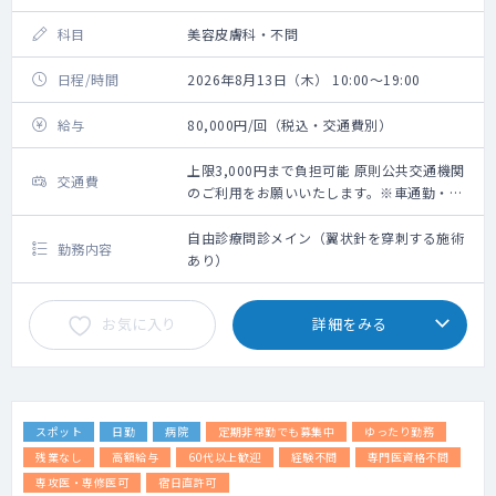
科目
美容皮膚科・不問
日程/時間
2026年8月13日（木） 10:00～19:00
給与
80,000円/回（税込・交通費別）
上限3,000円まで負担可能 原則公共交通機関
交通費
のご利用をお願いいたします。※車通勤・タ
クシー利用要相談
自由診療問診メイン（翼状針を穿刺する施術
勤務内容
あり）
お気に入り
詳細をみる
スポット
日勤
病院
定期非常勤でも募集中
ゆったり勤務
残業なし
高額給与
60代以上歓迎
経験不問
専門医資格不問
専攻医・専修医可
宿日直許可