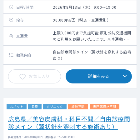
日程/時間
2026年8月13日（木） 9:00～19:00
給与
90,000円/回（税込・交通費別）
上限3,000円まで負担可能 原則公共交通機関
交通費
のご利用をお願いいたします。※車通勤・タ
クシー利用要相談
自由診療問診メイン（翼状針を穿刺する施術
勤務内容
あり）
お気に入り
詳細をみる
スポット
日勤
クリニック
経験不問
専門医資格不問
広島県／美容皮膚科・科目不問／自由診療問
診メイン（翼状針を穿刺する施術あり）
掲載更新日 : 2026年08月06日 案件番号 : 26-SU637303