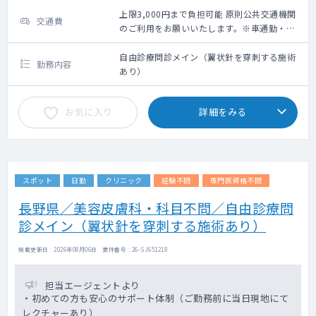
上限3,000円まで負担可能 原則公共交通機関
交通費
のご利用をお願いいたします。※車通勤・タ
クシー利用要相談
自由診療問診メイン（翼状針を穿刺する施術
勤務内容
あり）
お気に入り
詳細をみる
スポット
日勤
クリニック
経験不問
専門医資格不問
長野県／美容皮膚科・科目不問／自由診療問
診メイン（翼状針を穿刺する施術あり）
掲載更新日 : 2026年08月06日 案件番号 : 26-SJ651218
担当エージェントより
・初めての方も安心のサポート体制（ご勤務前に当日現地にて
レクチャーあり）