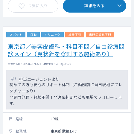
お気に入り
詳細をみる
スポット
日勤
クリニック
経験不問
専門医資格不問
東京都／美容皮膚科・科目不問／自由診療問
診メイン（翼状針を穿刺する施術あり）
掲載更新日 : 2026年08月06日 案件番号 : 26-SQ637029
担当エージェントより
初めての方も安心のサポート体制（ご勤務前に当日現地にてレ
クチャーあり）
**専門分野・経験不問！**適応判断なども現場でフォローしま
す。
路線
JR線
勤務地
東京都武蔵野市