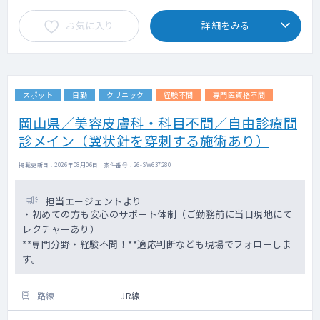
お気に入り
詳細をみる
スポット
日勤
クリニック
経験不問
専門医資格不問
岡山県／美容皮膚科・科目不問／自由診療問
診メイン（翼状針を穿刺する施術あり）
掲載更新日 : 2026年08月06日 案件番号 : 26-SW637280
担当エージェントより
・初めての方も安心のサポート体制（ご勤務前に当日現地にて
レクチャーあり）
**専門分野・経験不問！**適応判断なども現場でフォローしま
す。
路線
JR線