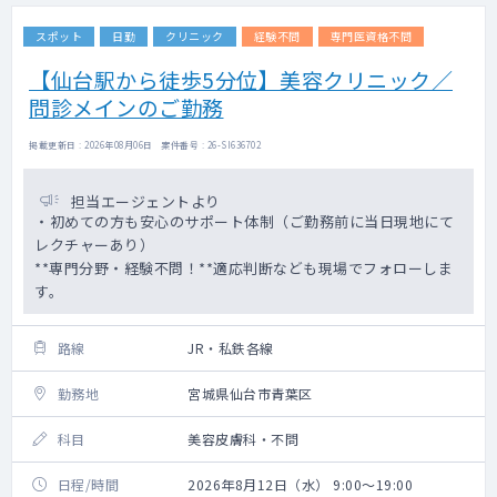
スポット
日勤
クリニック
経験不問
専門医資格不問
【仙台駅から徒歩5分位】美容クリニック／
問診メインのご勤務
掲載更新日 : 2026年08月06日 案件番号 : 26-SI636702
担当エージェントより
・初めての方も安心のサポート体制（ご勤務前に当日現地にて
レクチャーあり）
**専門分野・経験不問！**適応判断なども現場でフォローしま
す。
路線
JR・私鉄各線
勤務地
宮城県仙台市青葉区
科目
美容皮膚科・不問
日程/時間
2026年8月12日（水） 9:00～19:00