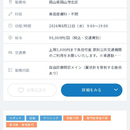
勤務地
岡山県岡山市北区
科目
美容皮膚科・不問
日程/時間
2026年8月12日（水） 9:00～19:00
給与
90,000円/回（税込・交通費別）
上限3,000円まで負担可能 原則公共交通機関
交通費
のご利用をお願いいたします。※車通勤・タ
クシー利用要相談
自由診療問診メイン（翼状針を穿刺する施術
勤務内容
あり）
お気に入り
詳細をみる
スポット
日勤
クリニック
経験不問
専門医資格不問
専攻医・専修医可