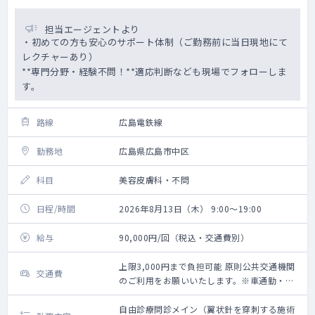
担当エージェントより
・初めての方も安心のサポート体制（ご勤務前に当日現地にて
レクチャーあり）
**専門分野・経験不問！**適応判断なども現場でフォローしま
す。
路線
広島電鉄線
勤務地
広島県広島市中区
科目
美容皮膚科・不問
日程/時間
2026年8月13日（木） 9:00～19:00
給与
90,000円/回（税込・交通費別）
上限3,000円まで負担可能 原則公共交通機関
交通費
のご利用をお願いいたします。※車通勤・タ
クシー利用要相談
自由診療問診メイン（翼状針を穿刺する施術