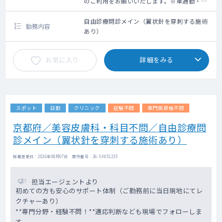
のご利用をお願いいたします。※車通勤・タ
クシー利用要相談
自由診療問診メイン（翼状針を穿刺する施術
勤務内容
あり）
お気に入り
詳細をみる
スポット
日勤
クリニック
経験不問
専門医資格不問
京都府／美容皮膚科・科目不問／自由診療問
診メイン（翼状針を穿刺する施術あり）
掲載更新日 : 2026年08月07日 案件番号 : 26-SX651235
担当エージェントより
初めての方も安心のサポート体制（ご勤務前に当日現地にてレ
クチャーあり）
**専門分野・経験不問！**適応判断なども現場でフォローしま
す。