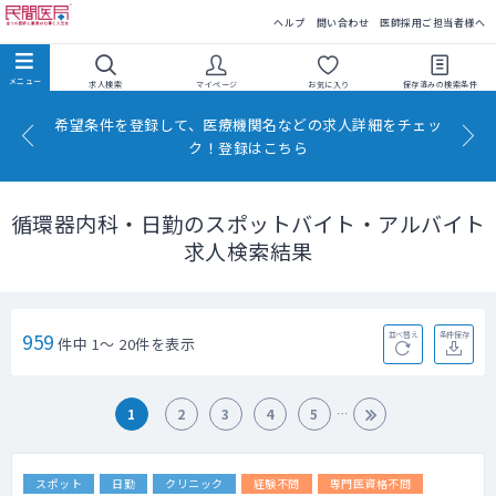
民間医局
ヘルプ
問い合わせ
医師採用ご担当者様へ
求人検索
マイページ
お気に入り
保存済みの
検索条件
希望条件を登録して、医療機関名などの求人詳細をチェッ
ク！登録はこちら
循環器内科・日勤のスポットバイト・アルバイト
求人検索結果
959
並べ替え
条件保存
件中 1～ 20件を表示
1
2
3
4
5
スポット
日勤
クリニック
経験不問
専門医資格不問