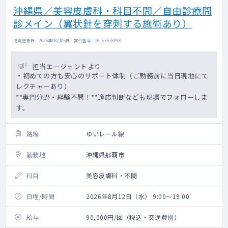
沖縄県／美容皮膚科・科目不問／自由診療問
診メイン（翼状針を穿刺する施術あり）
掲載更新日 : 2026年08月06日 案件番号 : 26-SF633998
担当エージェントより
・初めての方も安心のサポート体制（ご勤務前に当日現地にて
レクチャーあり）
**専門分野・経験不問！**適応判断なども現場でフォローしま
す。
路線
ゆいレール線
勤務地
沖縄県那覇市
科目
美容皮膚科・不問
日程/時間
2026年8月12日（水） 9:00～19:00
給与
90,000円/回（税込・交通費別）