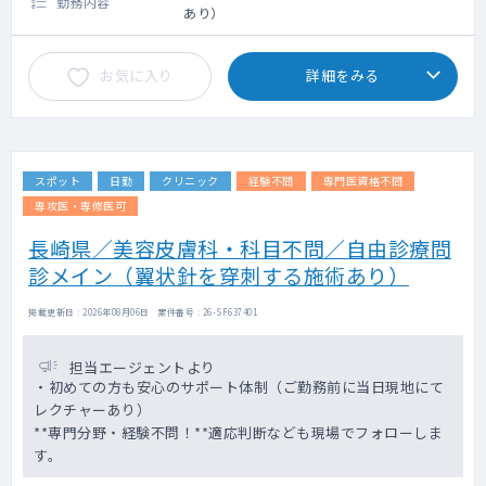
勤務内容
あり）
お気に入り
詳細をみる
スポット
日勤
クリニック
経験不問
専門医資格不問
専攻医・専修医可
長崎県／美容皮膚科・科目不問／自由診療問
診メイン（翼状針を穿刺する施術あり）
掲載更新日 : 2026年08月06日 案件番号 : 26-SF637401
担当エージェントより
・初めての方も安心のサポート体制（ご勤務前に当日現地にて
レクチャーあり）
**専門分野・経験不問！**適応判断なども現場でフォローしま
す。