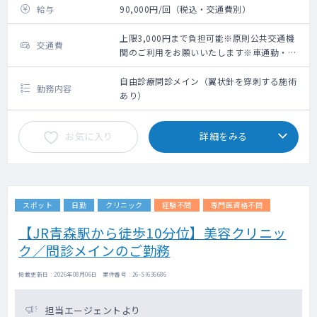
給与
90,000円/回（税込・交通費別）
上限3,000円まで負担可能※原則公共交通機
交通費
関のご利用をお願いいたします※車通勤・タ
クシー利用要相談
自由診療問診メイン（翼状針を穿刺する施術
勤務内容
あり）
お気に入り
詳細をみる
スポット
日勤
クリニック
経験不問
専門医資格不問
【JR青森駅から徒歩10分位】美容クリニッ
ク／問診メインのご勤務
掲載更新日 : 2026年08月06日 案件番号 : 26-SI636686
担当エージェントより