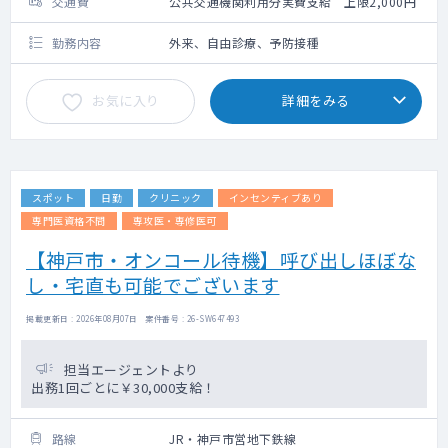
交通費
公共交通機関利用分実費支給 上限2,000円
勤務内容
外来、自由診療、予防接種
お気に入り
詳細をみる
スポット
日勤
クリニック
インセンティブあり
専門医資格不問
専攻医・専修医可
【神戸市・オンコール待機】呼び出しほぼな
し・宅直も可能でございます
掲載更新日 : 2026年08月07日 案件番号 : 26-SW647493
担当エージェントより
出務1回ごとに￥30,000支給！
路線
JR・神戸市営地下鉄線