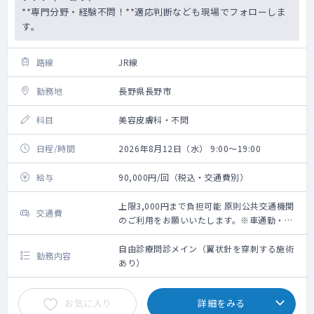
**専門分野・経験不問！**適応判断なども現場でフォローしま
す。
路線
JR線
勤務地
長野県長野市
科目
美容皮膚科・不問
日程/時間
2026年8月12日（水） 9:00～19:00
給与
90,000円/回（税込・交通費別）
上限3,000円まで負担可能 原則公共交通機関
交通費
のご利用をお願いいたします。※車通勤・タ
クシー利用要相談
自由診療問診メイン（翼状針を穿刺する施術
勤務内容
あり）
お気に入り
詳細をみる