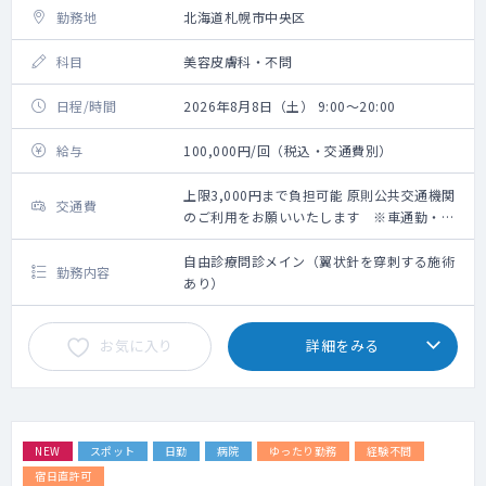
勤務地
北海道札幌市中央区
科目
美容皮膚科・不問
日程/時間
2026年8月8日（土） 9:00～20:00
給与
100,000円/回（税込・交通費別）
上限3,000円まで負担可能 原則公共交通機関
交通費
のご利用をお願いいたします ※車通勤・タ
クシー利用要相談
自由診療問診メイン（翼状針を穿刺する施術
勤務内容
あり）
お気に入り
詳細をみる
NEW
スポット
日勤
病院
ゆったり勤務
経験不問
宿日直許可