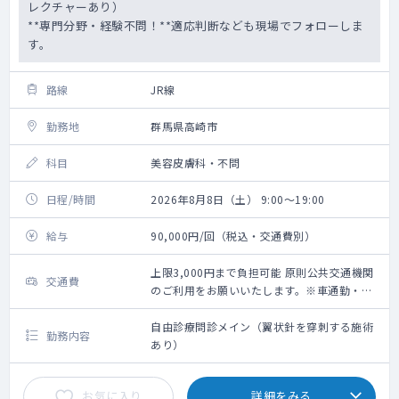
レクチャーあり）
**専門分野・経験不問！**適応判断なども現場でフォローしま
す。
路線
JR線
勤務地
群馬県高崎市
科目
美容皮膚科・不問
日程/時間
2026年8月8日（土） 9:00～19:00
給与
90,000円/回（税込・交通費別）
上限3,000円まで負担可能 原則公共交通機関
交通費
のご利用をお願いいたします。※車通勤・タ
クシー利用要相談
自由診療問診メイン（翼状針を穿刺する施術
勤務内容
あり）
お気に入り
詳細をみる