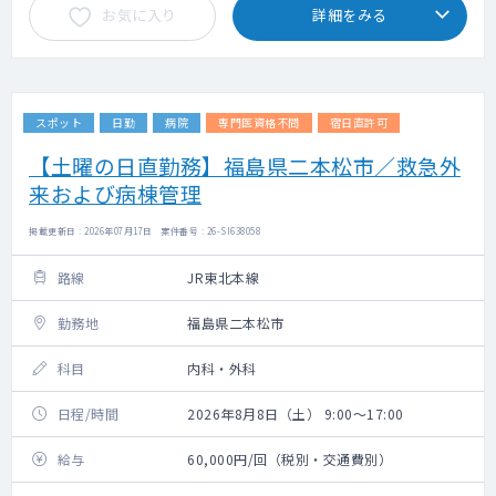
お気に入り
詳細をみる
スポット
日勤
病院
専門医資格不問
宿日直許可
【土曜の日直勤務】福島県二本松市／救急外
来および病棟管理
掲載更新日 : 2026年07月17日 案件番号 : 26-SI638058
路線
JR東北本線
勤務地
福島県二本松市
科目
内科・外科
日程/時間
2026年8月8日（土） 9:00～17:00
給与
60,000円/回（税別・交通費別）