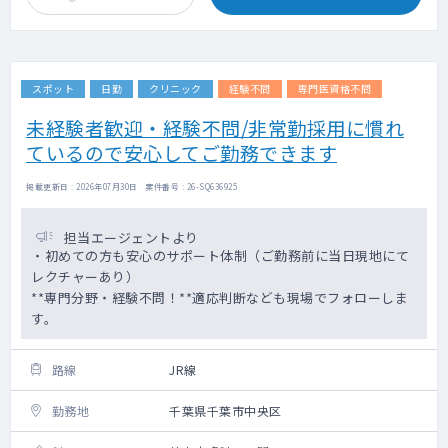
スポット
日勤
クリニック
経験不問
専門医資格不問
未経験者歓迎・経験不問/非常勤採用に慣れ
ているので安心してご勤務できます
掲載更新日 : 2026年07月30日 案件番号 : 26-SQ636925
担当エージェントより
・初めての方も安心のサポート体制（ご勤務前に当日現地にて
レクチャーあり）
**専門分野・経験不問！**適応判断なども現場でフォローしま
す。
路線
JR線
勤務地
千葉県千葉市中央区