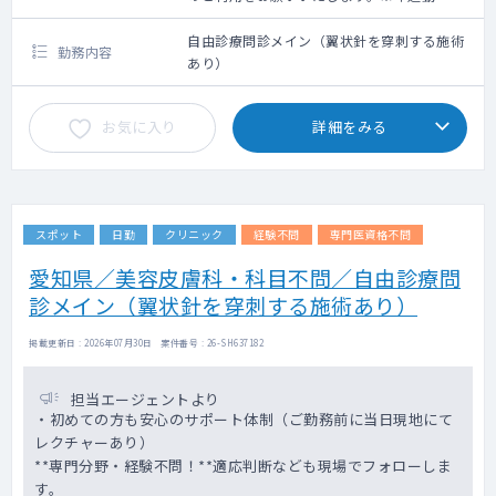
クシー利用要相談
自由診療問診メイン（翼状針を穿刺する施術
勤務内容
あり）
お気に入り
詳細をみる
スポット
日勤
クリニック
経験不問
専門医資格不問
愛知県／美容皮膚科・科目不問／自由診療問
診メイン（翼状針を穿刺する施術あり）
掲載更新日 : 2026年07月30日 案件番号 : 26-SH637182
担当エージェントより
・初めての方も安心のサポート体制（ご勤務前に当日現地にて
レクチャーあり）
**専門分野・経験不問！**適応判断なども現場でフォローしま
す。