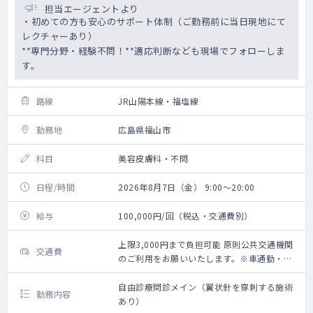
担当エージェントより
・初めての方も安心のサポート体制（ご勤務前に当日現地にて
レクチャーあり）
**専門分野・経験不問！**適応判断なども現場でフォローしま
す。
路線
JR山陽本線・福塩線
勤務地
広島県福山市
科目
美容皮膚科・不問
日程/時間
2026年8月7日（金） 9:00～20:00
給与
100,000円/回（税込・交通費別）
上限3,000円まで負担可能 原則公共交通機関
交通費
のご利用をお願いいたします。※車通勤・タ
クシー利用要相談
自由診療問診メイン（翼状針を穿刺する施術
勤務内容
あり）