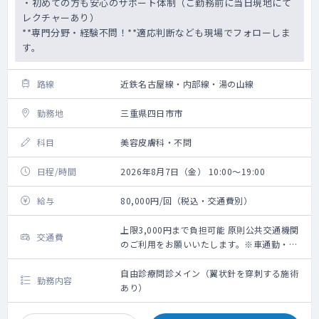
・初めての方も安心のサポート体制（ご勤務前に当日現地にて
レクチャーあり）
**専門分野・経験不問！**適応判断なども現場でフォローしま
す。
路線
近鉄名古屋線・内部線・湯の山線
勤務地
三重県四日市市
科目
美容皮膚科・不問
日程/時間
2026年8月7日（金） 10:00～19:00
給与
80,000円/回（税込・交通費別）
上限3,000円まで負担可能 原則公共交通機関
交通費
のご利用をお願いいたします。※車通勤・タ
クシー利用要相談
自由診療問診メイン（翼状針を穿刺する施術
勤務内容
あり）