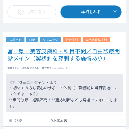
お気に入り
詳細をみる
スポット
日勤
クリニック
経験不問
専門医資格不問
富山県／美容皮膚科・科目不問／自由診療問
診メイン（翼状針を穿刺する施術あり）
掲載更新日 : 2026年07月30日 案件番号 : 26-SJ639709
担当エージェントより
・初めての方も安心のサポート体制（ご勤務前に当日現地にて
レクチャーあり）
**専門分野・経験不問！**適応判断なども現場でフォローしま
す。
路線
JR北陸本線