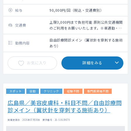
給与
90,000円/回（税込・交通費別）
上限3,000円まで負担可能 原則公共交通機関
交通費
のご利用をお願いいたします。※車通勤・タ
クシー利用要相談
自由診療問診メイン（翼状針を穿刺する施術
勤務内容
あり）
お気に入り
詳細をみる
スポット
日勤
クリニック
経験不問
専門医資格不問
広島県／美容皮膚科・科目不問／自由診療問
診メイン（翼状針を穿刺する施術あり）
掲載更新日 : 2026年07月30日 案件番号 : 26-SU639679