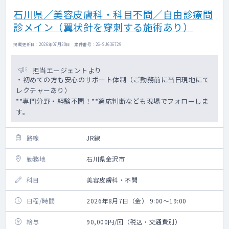
石川県／美容皮膚科・科目不問／自由診療問
診メイン（翼状針を穿刺する施術あり）
掲載更新日 : 2026年07月30日 案件番号 : 26-SJ636729
担当エージェントより
・初めての方も安心のサポート体制（ご勤務前に当日現地にて
レクチャーあり）
**専門分野・経験不問！**適応判断なども現場でフォローしま
す。
路線
JR線
勤務地
石川県金沢市
科目
美容皮膚科・不問
日程/時間
2026年8月7日（金） 9:00～19:00
給与
90,000円/回（税込・交通費別）