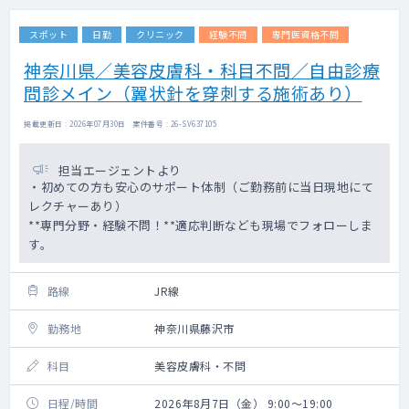
スポット
日勤
クリニック
経験不問
専門医資格不問
神奈川県／美容皮膚科・科目不問／自由診療
問診メイン（翼状針を穿刺する施術あり）
掲載更新日 : 2026年07月30日 案件番号 : 26-SV637105
担当エージェントより
・初めての方も安心のサポート体制（ご勤務前に当日現地にて
レクチャーあり）
**専門分野・経験不問！**適応判断なども現場でフォローしま
す。
路線
JR線
勤務地
神奈川県藤沢市
科目
美容皮膚科・不問
日程/時間
2026年8月7日（金） 9:00～19:00