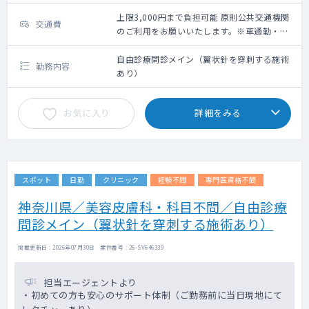
上限3,000円まで負担可能 原則公共交通機関
交通費
のご利用をお願いいたします。※車通勤・タ
クシー利用要相談
自由診療問診メイン（翼状針を穿刺する施術
勤務内容
あり）
お気に入り
詳細をみる
スポット
日勤
クリニック
経験不問
専門医資格不問
神奈川県／美容皮膚科・科目不問／自由診療
問診メイン（翼状針を穿刺する施術あり）
掲載更新日 : 2026年07月30日 案件番号 : 26-SV646339
担当エージェントより
・初めての方も安心のサポート体制（ご勤務前に当日現地にて