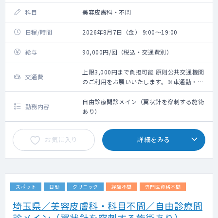
科目
美容皮膚科・不問
日程/時間
2026年8月7日（金） 9:00～19:00
給与
90,000円/回（税込・交通費別）
上限3,000円まで負担可能 原則公共交通機関
交通費
のご利用をお願いいたします。※車通勤・タ
クシー利用要相談
自由診療問診メイン（翼状針を穿刺する施術
勤務内容
あり）
お気に入り
詳細をみる
スポット
日勤
クリニック
経験不問
専門医資格不問
埼玉県／美容皮膚科・科目不問／自由診療問
診メイン（翼状針を穿刺する施術あり）