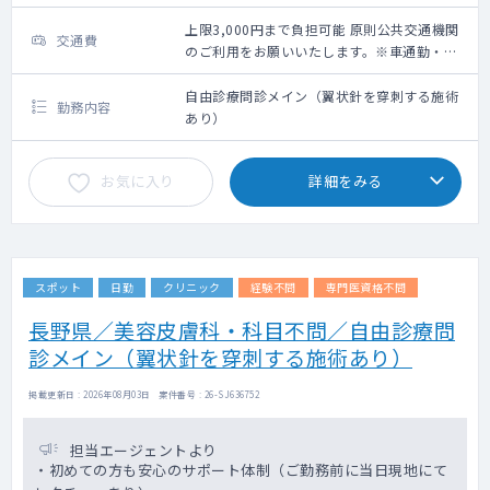
上限3,000円まで負担可能 原則公共交通機関
交通費
のご利用をお願いいたします。※車通勤・タ
クシー利用要相談
自由診療問診メイン（翼状針を穿刺する施術
勤務内容
あり）
お気に入り
詳細をみる
スポット
日勤
クリニック
経験不問
専門医資格不問
長野県／美容皮膚科・科目不問／自由診療問
診メイン（翼状針を穿刺する施術あり）
掲載更新日 : 2026年08月03日 案件番号 : 26-SJ636752
担当エージェントより
・初めての方も安心のサポート体制（ご勤務前に当日現地にて