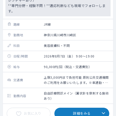
レクチャーあり）
**専門分野・経験不問！**適応判断なども現場でフォローしま
す。
路線
JR線
勤務地
神奈川県川崎市川崎区
科目
美容皮膚科・不問
日程/時間
2026年8月7日（金） 9:00～19:00
給与
90,000円/回（税込・交通費別）
上限3,000円まで負担可能 原則公共交通機関
交通費
のご利用をお願いいたします。※車通勤・タ
クシー利用要相談
自由診療問診メイン（翼状針を穿刺する施術
勤務内容
あり）
お気に入り
詳細をみる