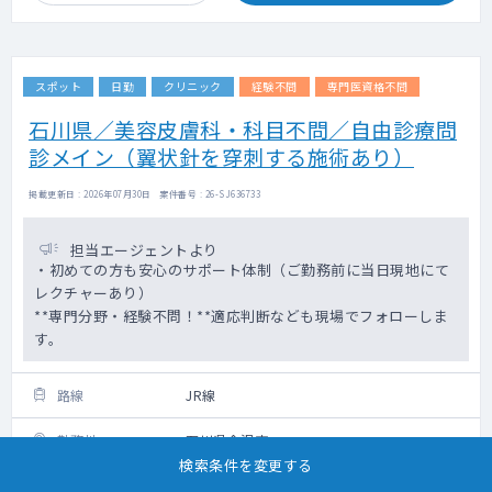
スポット
日勤
クリニック
経験不問
専門医資格不問
石川県／美容皮膚科・科目不問／自由診療問
診メイン（翼状針を穿刺する施術あり）
掲載更新日 : 2026年07月30日 案件番号 : 26-SJ636733
担当エージェントより
・初めての方も安心のサポート体制（ご勤務前に当日現地にて
レクチャーあり）
**専門分野・経験不問！**適応判断なども現場でフォローしま
す。
路線
JR線
勤務地
石川県金沢市
検索条件を変更する
科目
美容皮膚科・不問