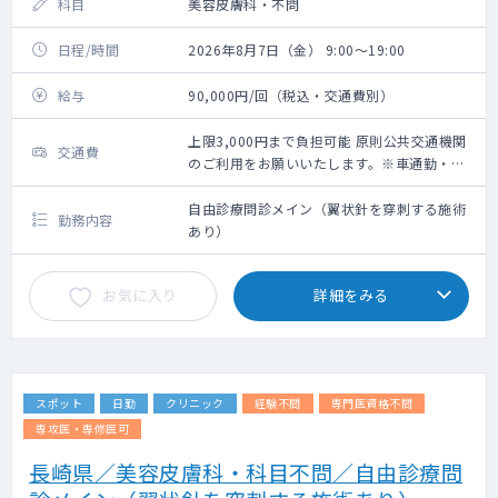
科目
美容皮膚科・不問
日程/時間
2026年8月7日（金） 9:00～19:00
給与
90,000円/回（税込・交通費別）
上限3,000円まで負担可能 原則公共交通機関
交通費
のご利用をお願いいたします。※車通勤・タ
クシー利用要相談
自由診療問診メイン（翼状針を穿刺する施術
勤務内容
あり）
お気に入り
詳細をみる
スポット
日勤
クリニック
経験不問
専門医資格不問
専攻医・専修医可
長崎県／美容皮膚科・科目不問／自由診療問