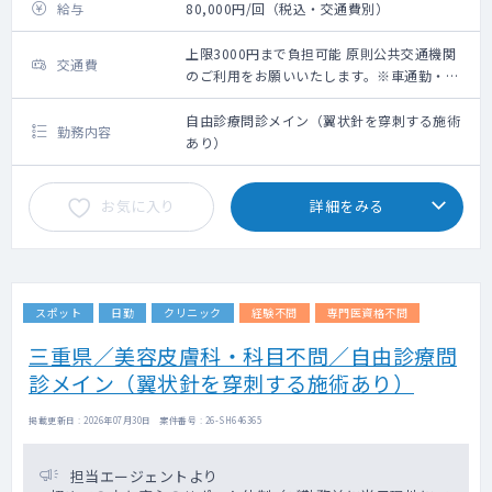
給与
80,000円/回（税込・交通費別）
上限3000円まで負担可能 原則公共交通機関
交通費
のご利用をお願いいたします。※車通勤・タ
クシー利用要相談
自由診療問診メイン（翼状針を穿刺する施術
勤務内容
あり）
お気に入り
詳細をみる
スポット
日勤
クリニック
経験不問
専門医資格不問
三重県／美容皮膚科・科目不問／自由診療問
診メイン（翼状針を穿刺する施術あり）
掲載更新日 : 2026年07月30日 案件番号 : 26-SH646365
担当エージェントより