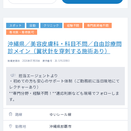
スポット
日勤
クリニック
経験不問
専門医資格不問
専攻医・専修医可
沖縄県／美容皮膚科・科目不問／自由診療問
診メイン（翼状針を穿刺する施術あり）
掲載更新日 : 2026年07月30日 案件番号 : 26-SF633993
担当エージェントより
・初めての方も安心のサポート体制（ご勤務前に当日現地にて
レクチャーあり）
**専門分野・経験不問！**適応判断なども現場でフォローしま
す。
路線
ゆいレール線
勤務地
沖縄県那覇市