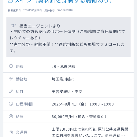
掲載更新日 : 2026年07月30日 案件番号 : 26-SR636810
担当エージェントより
・初めての方も安心のサポート体制（ご勤務前に当日現地にて
レクチャーあり）
**専門分野・経験不問！**適応判断なども現場でフォローしま
す。
路線
JR・私鉄各線
勤務地
埼玉県川越市
科目
美容皮膚科・不問
日程/時間
2026年8月7日（金） 10:00～19:00
給与
80,000円/回（税込・交通費別）
上限3,000円まで負担可能 原則公共交通機関
交通費
のご利用をお願いいたします。※車通勤・タ