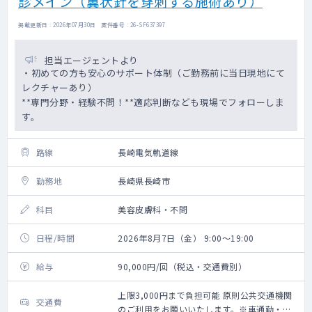
診メイン（翼状針を穿刺する施術あり）
掲載更新日 : 2026年07月30日 案件番号 : 26-SF637397
担当エージェントより
・初めての方も安心のサポート体制（ご勤務前に当日現地にて
レクチャーあり）
**専門分野・経験不問！**適応判断なども現場でフォローしま
す。
路線
長崎電気軌道線
勤務地
長崎県長崎市
科目
美容皮膚科・不問
日程/時間
2026年8月7日（金） 9:00～19:00
給与
90,000円/回（税込・交通費別）
上限3,000円まで負担可能 原則公共交通機関
交通費
のご利用をお願いいたします。※車通勤・タ