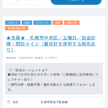
スポット
日勤
クリニック
急募
経験不問
専門医資格不問
★急募★ 札幌市中央区／土曜日／自由診
療・問診メイン（翼状針を穿刺する施術あ
り）
掲載更新日 : 2026年07月30日 案件番号 : 26-SI636672
担当エージェントより
◆初めての方も安心のサポート体制（ご勤務前に当日現地にて
レクチャーあり）
◇専門分野・経験不問！適応判断なども現場でフォローしま
す。
路線
札幌市営地下鉄各線