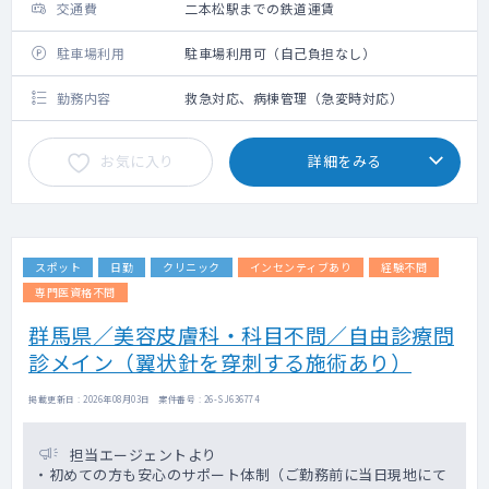
交通費
二本松駅までの鉄道運賃
駐車場利用
駐車場利用可（自己負担なし）
勤務内容
救急対応、病棟管理（急変時対応）
お気に入り
詳細をみる
スポット
日勤
クリニック
インセンティブあり
経験不問
専門医資格不問
群馬県／美容皮膚科・科目不問／自由診療問
診メイン（翼状針を穿刺する施術あり）
掲載更新日 : 2026年08月03日 案件番号 : 26-SJ636774
担当エージェントより
・初めての方も安心のサポート体制（ご勤務前に当日現地にて