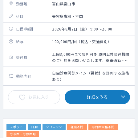
勤務地
富山県富山市
科目
美容皮膚科・不問
日程/時間
2026年8月7日（金） 9:00～20:00
給与
100,000円/回（税込・交通費別）
上限3,000円まで負担可能 原則公共交通機関
交通費
のご利用をお願いいたします。※車通勤・タ
クシー利用要相談
自由診療問診メイン（翼状針を穿刺する施術
勤務内容
あり）
お気に入り
詳細をみる
スポット
日勤
クリニック
経験不問
専門医資格不問
専攻医・専修医可