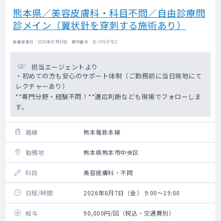
熊本県／美容皮膚科・科目不問／自由診療問
診メイン（翼状針を穿刺する施術あり）
掲載更新日 : 2026年07月30日 案件番号 : 26-SF637412
担当エージェントより
・初めての方も安心のサポート体制（ご勤務前に当日現地にて
レクチャーあり）
**専門分野・経験不問！**適応判断なども現場でフォローしま
す。
路線
熊本電鉄本線
勤務地
熊本県熊本市中央区
科目
美容皮膚科・不問
日程/時間
2026年8月7日（金） 9:00～19:00
給与
90,000円/回（税込・交通費別）