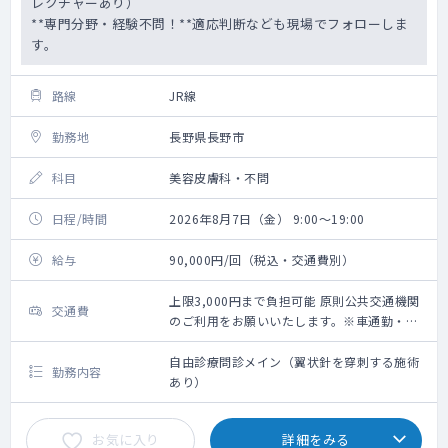
レクチャーあり）
**専門分野・経験不問！**適応判断なども現場でフォローしま
す。
路線
JR線
勤務地
長野県長野市
科目
美容皮膚科・不問
日程/時間
2026年8月7日（金） 9:00～19:00
給与
90,000円/回（税込・交通費別）
上限3,000円まで負担可能 原則公共交通機関
交通費
のご利用をお願いいたします。※車通勤・タ
クシー利用要相談
自由診療問診メイン（翼状針を穿刺する施術
勤務内容
あり）
お気に入り
詳細をみる