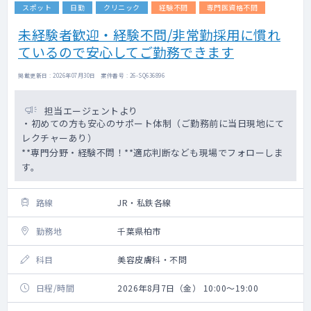
スポット
日勤
クリニック
経験不問
専門医資格不問
未経験者歓迎・経験不問/非常勤採用に慣れ
ているので安心してご勤務できます
掲載更新日 : 2026年07月30日 案件番号 : 26-SQ636896
担当エージェントより
・初めての方も安心のサポート体制（ご勤務前に当日現地にて
レクチャーあり）
**専門分野・経験不問！**適応判断なども現場でフォローしま
す。
路線
JR・私鉄各線
勤務地
千葉県柏市
科目
美容皮膚科・不問
日程/時間
2026年8月7日（金） 10:00～19:00