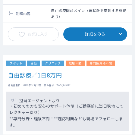
クシー利用要相談
自由診療問診メイン（翼状針を穿刺する施術
勤務内容
あり）
お気に入り
詳細をみる
スポット
日勤
クリニック
経験不問
専門医資格不問
自由診療／1日8万円
掲載更新日 : 2026年07月30日 案件番号 : 26-SQ637001
担当エージェントより
・初めての方も安心のサポート体制（ご勤務前に当日現地にて
レクチャーあり）
**専門分野・経験不問！**適応判断なども現場でフォローしま
す。