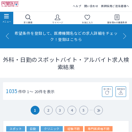
民間医局
ヘルプ
問い合わせ
医師採用ご担当者様へ
求人検索
マイページ
お気に入り
保存済みの
検索条件
希望条件を登録して、医療機関名などの求人詳細をチェッ
ク！登録はこちら
外科・日勤のスポットバイト・アルバイト求人検
索結果
1035
並べ替え
条件保存
件中 1～ 20件を表示
1
2
3
4
5
スポット
日勤
クリニック
経験不問
専門医資格不問