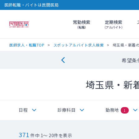
医師転職・バイトは民間医局
常勤検索
定期検索
民間医局
（転職）
（アルバイト）
医師求人・転職TOP
スポットアルバイト求人検索
埼玉県・新着
希望条
埼玉県・新
日程
診療科目
勤務地
1
371
件中 1～ 20件を表示