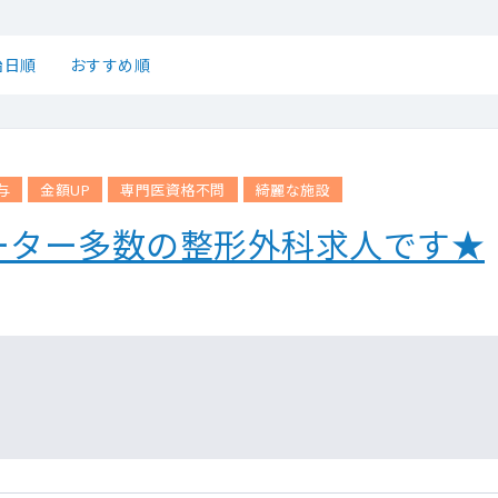
始日順
おすすめ順
与
金額UP
専門医資格不問
綺麗な施設
ーター多数の整形外科求人です★