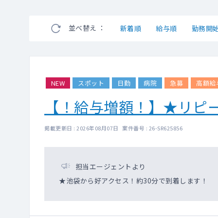
並べ替え ：
新着順
給与順
勤務開
NEW
スポット
日勤
病院
急募
高額給
【！給与増額！】★リピ
掲載更新日 : 2026年08月07日 案件番号 : 26-SR625856
担当エージェントより
★池袋から好アクセス！約30分で到着します！