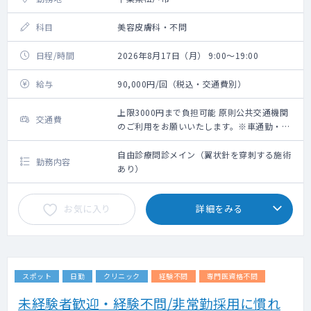
科目
美容皮膚科・不問
日程/時間
2026年8月17日（月） 9:00～19:00
給与
90,000円/回（税込・交通費別）
上限3000円まで負担可能 原則公共交通機関
交通費
のご利用をお願いいたします。※車通勤・タ
クシー利用要相談
自由診療問診メイン（翼状針を穿刺する施術
勤務内容
あり）
お気に入り
詳細をみる
スポット
日勤
クリニック
経験不問
専門医資格不問
未経験者歓迎・経験不問/非常勤採用に慣れ