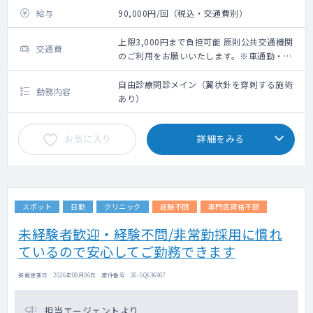
給与
90,000円/回（税込・交通費別）
上限3,000円まで負担可能 原則公共交通機関
交通費
のご利用をお願いいたします。※車通勤・タ
クシー利用要相談
自由診療問診メイン（翼状針を穿刺する施術
勤務内容
あり）
お気に入り
詳細をみる
スポット
日勤
クリニック
経験不問
専門医資格不問
未経験者歓迎・経験不問/非常勤採用に慣れ
ているので安心してご勤務できます
掲載更新日 : 2026年08月06日 案件番号 : 26-SQ636907
担当エージェントより