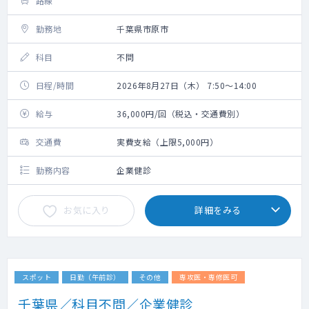
路線
勤務地
千葉県市原市
科目
不問
日程/時間
2026年8月27日（木） 7:50～14:00
給与
36,000円/回（税込・交通費別）
交通費
実費支給（上限5,000円）
勤務内容
企業健診
お気に入り
詳細をみる
スポット
日勤（午前診）
その他
専攻医・専修医可
千葉県／科目不問／企業健診