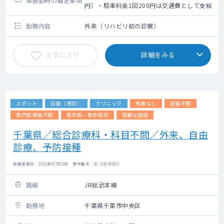
車通勤時の補足事項
円）・駐車料金1回200円は交通費として支給
勤務内容
外来（リハビリ前の診察）
お気に入り
詳細をみる
スポット
日勤（夜診）
クリニック
残業なし
経験不問
専門医資格不問
専攻医・専修医可
綺麗な施設
千葉県／総合診療科・科目不問／外来、自由
診療、予防接種
掲載更新日 : 2026年07月29日 案件番号 : 26-SQ645692
路線
JR総武本線
勤務地
千葉県千葉市中央区