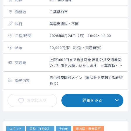
勤務地
千葉県柏市
科目
美容皮膚科・不問
日程/時間
2026年8月24日（月） 10:00～19:00
給与
80,000円/回（税込・交通費別）
上限3000円まで負担可能 原則公共交通機関
交通費
のご利用をお願いいたします。※車通勤・タ
クシー利用要相談
自由診療問診メイン（翼状針を穿刺する施術
勤務内容
あり）
お気に入り
詳細をみる
スポット
日勤（午前診）
その他
専攻医・専修医可