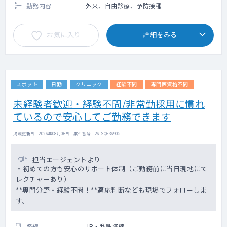
勤務内容
外来、自由診療、予防接種
お気に入り
詳細をみる
スポット
日勤
クリニック
経験不問
専門医資格不問
未経験者歓迎・経験不問/非常勤採用に慣れ
ているので安心してご勤務できます
掲載更新日 : 2026年08月06日 案件番号 : 26-SQ636905
担当エージェントより
・初めての方も安心のサポート体制（ご勤務前に当日現地にて
レクチャーあり）
**専門分野・経験不問！**適応判断なども現場でフォローしま
す。
路線
JR・私鉄各線