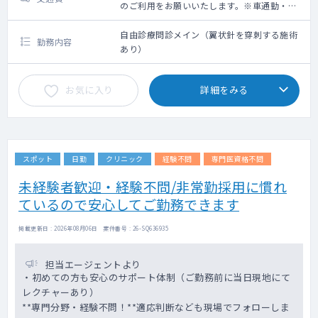
のご利用をお願いいたします。※車通勤・タ
クシー利用要相談
自由診療問診メイン（翼状針を穿刺する施術
勤務内容
あり）
お気に入り
詳細をみる
スポット
日勤
クリニック
経験不問
専門医資格不問
未経験者歓迎・経験不問/非常勤採用に慣れ
ているので安心してご勤務できます
掲載更新日 : 2026年08月06日 案件番号 : 26-SQ636935
担当エージェントより
・初めての方も安心のサポート体制（ご勤務前に当日現地にて
レクチャーあり）
**専門分野・経験不問！**適応判断なども現場でフォローしま