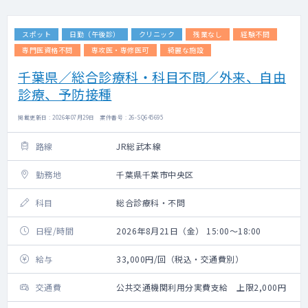
スポット
日勤（午後診）
クリニック
残業なし
経験不問
専門医資格不問
専攻医・専修医可
綺麗な施設
千葉県／総合診療科・科目不問／外来、自由
診療、予防接種
掲載更新日 : 2026年07月29日 案件番号 : 26-SQ645695
路線
JR総武本線
勤務地
千葉県千葉市中央区
科目
総合診療科・不問
日程/時間
2026年8月21日（金） 15:00～18:00
給与
33,000円/回（税込・交通費別）
交通費
公共交通機関利用分実費支給 上限2,000円