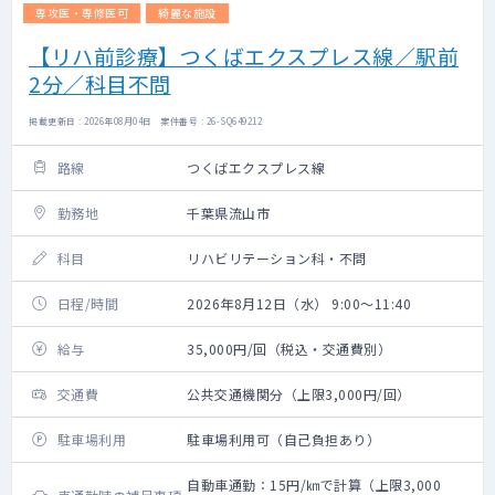
専攻医・専修医可
綺麗な施設
【リハ前診療】つくばエクスプレス線／駅前
2分／科目不問
掲載更新日 : 2026年08月04日 案件番号 : 26-SQ649212
路線
つくばエクスプレス線
勤務地
千葉県流山市
科目
リハビリテーション科・不問
日程/時間
2026年8月12日（水） 9:00～11:40
給与
35,000円/回（税込・交通費別）
交通費
公共交通機関分（上限3,000円/回）
駐車場利用
駐車場利用可（自己負担あり）
自動車通勤：15円/㎞で計算（上限3,000