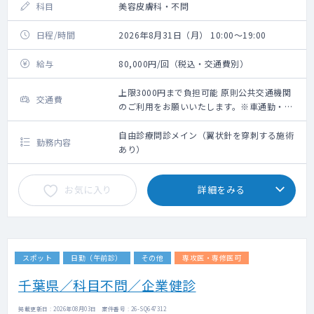
科目
美容皮膚科・不問
日程/時間
2026年8月31日（月） 10:00～19:00
給与
80,000円/回（税込・交通費別）
上限3000円まで負担可能 原則公共交通機関
交通費
のご利用をお願いいたします。※車通勤・タ
クシー利用要相談
自由診療問診メイン（翼状針を穿刺する施術
勤務内容
あり）
お気に入り
詳細をみる
スポット
日勤（午前診）
その他
専攻医・専修医可
千葉県／科目不問／企業健診
掲載更新日 : 2026年08月03日 案件番号 : 26-SQ647312