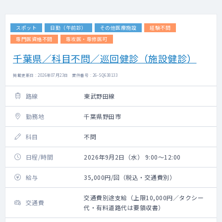
スポット
日勤（午前診）
その他医療施設
経験不問
専門医資格不問
専攻医・専修医可
千葉県／科目不問／巡回健診（施設健診）
掲載更新日 : 2026年07月23日 案件番号 : 26-SQ638133
路線
東武野田線
勤務地
千葉県野田市
科目
不問
日程/時間
2026年9月2日（水） 9:00～12:00
給与
35,000円/回（税込・交通費別）
交通費別途支給（上限10,000円／タクシー
交通費
代・有料道路代は要領収書）