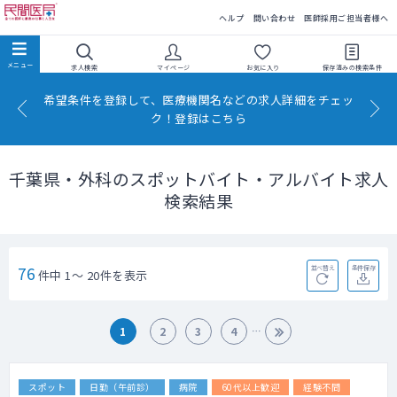
民間医局
ヘルプ
問い合わせ
医師採用ご担当者様へ
求人検索
マイページ
お気に入り
保存済みの
検索条件
希望条件を登録して、医療機関名などの求人詳細をチェッ
ク！登録はこちら
千葉県・外科のスポットバイト・アルバイト求人
検索結果
76
並べ替え
条件保存
件中 1～ 20件を表示
1
2
3
4
スポット
日勤（午前診）
病院
60代以上歓迎
経験不問