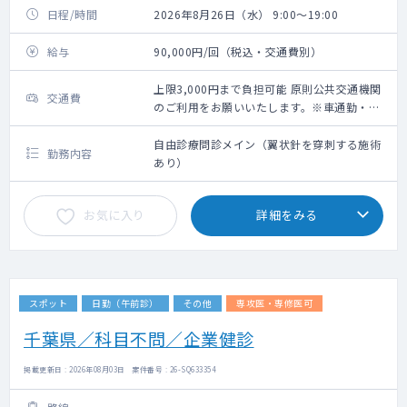
日程/時間
2026年8月26日（水） 9:00～19:00
給与
90,000円/回（税込・交通費別）
上限3,000円まで負担可能 原則公共交通機関
交通費
のご利用をお願いいたします。※車通勤・タ
クシー利用要相談
自由診療問診メイン（翼状針を穿刺する施術
勤務内容
あり）
お気に入り
詳細をみる
スポット
日勤（午前診）
その他
専攻医・専修医可
千葉県／科目不問／企業健診
掲載更新日 : 2026年08月03日 案件番号 : 26-SQ633354