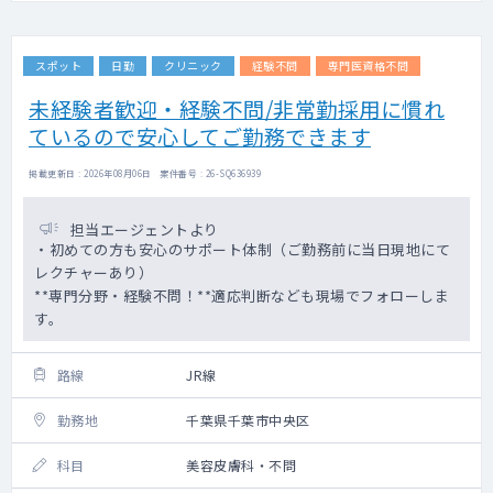
スポット
日勤
クリニック
経験不問
専門医資格不問
未経験者歓迎・経験不問/非常勤採用に慣れ
ているので安心してご勤務できます
掲載更新日 : 2026年08月06日 案件番号 : 26-SQ636939
担当エージェントより
・初めての方も安心のサポート体制（ご勤務前に当日現地にて
レクチャーあり）
**専門分野・経験不問！**適応判断なども現場でフォローしま
す。
路線
JR線
勤務地
千葉県千葉市中央区
科目
美容皮膚科・不問