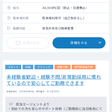
給与
40,000円/回（税込・交通費込）
駐車場利用
駐車場利用可（自己負担なし）
勤務内容
救急外来及び病棟管理
お気に入り
詳細をみる
スポット
日勤
クリニック
経験不問
専門医資格不問
未経験者歓迎・経験不問/非常勤採用に慣れ
ているので安心してご勤務できます
掲載更新日 : 2026年08月06日 案件番号 : 26-SQ636941
担当エージェントより
・初めての方も安心のサポート体制（ご勤務前に当日現地にて