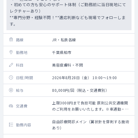
・初めての方も安心のサポート体制（ご勤務前に当日現地にて
レクチャーあり）
**専門分野・経験不問！**適応判断なども現場でフォローしま
す。
路線
JR・私鉄各線
勤務地
千葉県柏市
科目
美容皮膚科・不問
日程/時間
2026年8月28日（金） 10:00～19:00
給与
80,000円/回（税込・交通費別）
上限3000円まで負担可能 原則公共交通機関
交通費
のご利用をお願いいたします。※車通勤・タ
クシー利用要相談
自由診療問診メイン（翼状針を穿刺する施術
勤務内容
あり）