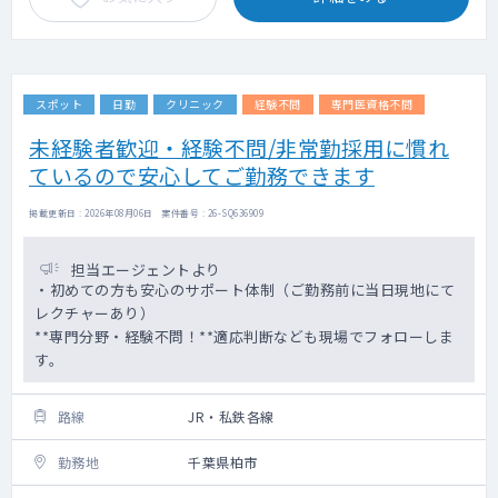
スポット
日勤
クリニック
経験不問
専門医資格不問
未経験者歓迎・経験不問/非常勤採用に慣れ
ているので安心してご勤務できます
掲載更新日 : 2026年08月06日 案件番号 : 26-SQ636909
担当エージェントより
・初めての方も安心のサポート体制（ご勤務前に当日現地にて
レクチャーあり）
**専門分野・経験不問！**適応判断なども現場でフォローしま
す。
路線
JR・私鉄各線
勤務地
千葉県柏市