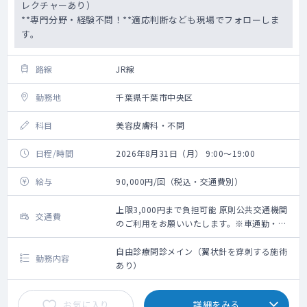
レクチャーあり）
**専門分野・経験不問！**適応判断なども現場でフォローしま
す。
路線
JR線
勤務地
千葉県千葉市中央区
科目
美容皮膚科・不問
日程/時間
2026年8月31日（月） 9:00～19:00
給与
90,000円/回（税込・交通費別）
上限3,000円まで負担可能 原則公共交通機関
交通費
のご利用をお願いいたします。※車通勤・タ
クシー利用要相談
自由診療問診メイン（翼状針を穿刺する施術
勤務内容
あり）
お気に入り
詳細をみる