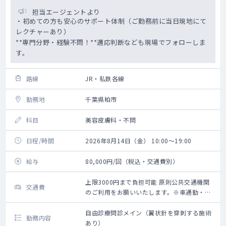
担当エージェントより
・初めての方も安心のサポート体制（ご勤務前に当日現地にて
レクチャーあり）
**専門分野・経験不問！**適応判断なども現場でフォローしま
す。
路線
JR・私鉄各線
勤務地
千葉県柏市
科目
美容皮膚科・不問
日程/時間
2026年8月14日（金） 10:00～19:00
給与
80,000円/回（税込・交通費別）
上限3000円まで負担可能 原則公共交通機関
交通費
のご利用をお願いいたします。※車通勤・タ
クシー利用要相談
自由診療問診メイン（翼状針を穿刺する施術
勤務内容
あり）