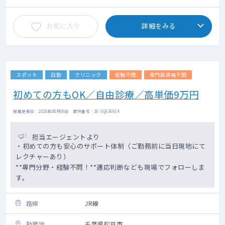
お気に入り
詳細をみる
スポット
日勤
クリニック
経験不問
専門医資格不問
初めての方もOK／自由診療／高単価9万円
掲載更新日 : 2026年08月06日 案件番号 : 26-SQ636914
担当エージェントより
・初めての方も安心のサポート体制（ご勤務前に当日現地にて
レクチャーあり）
**専門分野・経験不問！**適応判断なども現場でフォローしま
す。
路線
JR線
勤務地
千葉県松戸市