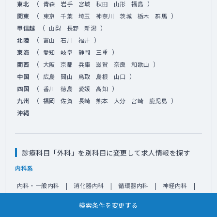
（
）
東北
青森
岩手
宮城
秋田
山形
福島
（
）
関東
東京
千葉
埼玉
神奈川
茨城
栃木
群馬
（
）
甲信越
山梨
長野
新潟
（
）
北陸
富山
石川
福井
（
）
東海
愛知
岐阜
静岡
三重
（
）
関西
大阪
京都
兵庫
滋賀
奈良
和歌山
（
）
中国
広島
岡山
鳥取
島根
山口
（
）
四国
香川
徳島
愛媛
高知
（
）
九州
福岡
佐賀
長崎
熊本
大分
宮崎
鹿児島
沖縄
診療科目「外科」を別科目に変更して求人情報を探す
内科系
内科・一般内科
消化器内科
循環器内科
神経内科
呼吸器内科
心療内科
リウマチ科
総合診療科
検索条件を変更する
糖尿病科
腎臓内科
その他（内科系）