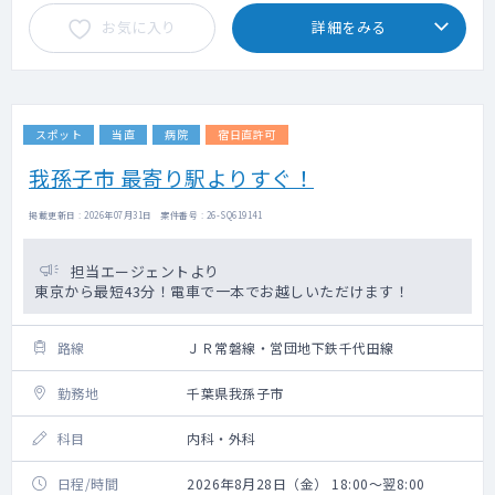
お気に入り
詳細をみる
スポット
当直
病院
宿日直許可
我孫子市 最寄り駅よりすぐ！
掲載更新日 : 2026年07月31日 案件番号 : 26-SQ619141
担当エージェントより
東京から最短43分！電車で一本でお越しいただけます！
路線
ＪＲ常磐線・営団地下鉄千代田線
勤務地
千葉県我孫子市
科目
内科・外科
日程/時間
2026年8月28日（金） 18:00～翌8:00