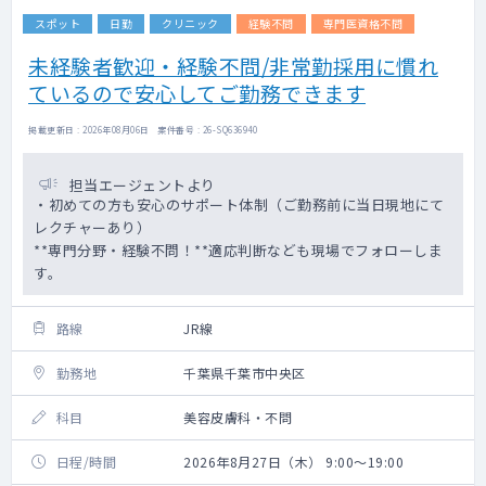
スポット
日勤
クリニック
経験不問
専門医資格不問
未経験者歓迎・経験不問/非常勤採用に慣れ
ているので安心してご勤務できます
掲載更新日 : 2026年08月06日 案件番号 : 26-SQ636940
担当エージェントより
・初めての方も安心のサポート体制（ご勤務前に当日現地にて
レクチャーあり）
**専門分野・経験不問！**適応判断なども現場でフォローしま
す。
路線
JR線
勤務地
千葉県千葉市中央区
科目
美容皮膚科・不問
日程/時間
2026年8月27日（木） 9:00～19:00