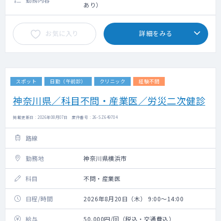
あり）
お気に入り
詳細をみる
スポット
日勤（午前診）
クリニック
経験不問
神奈川県／科目不問・産業医／労災二次健診
掲載更新日 : 2026年08月07日 案件番号 : 26-SZ649704
路線
勤務地
神奈川県横浜市
科目
不問・産業医
日程/時間
2026年8月20日（木） 9:00～14:00
給与
50,000円/回（税込・交通費込）