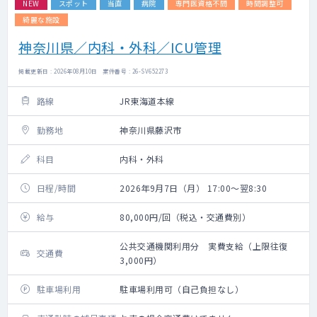
NEW
スポット
当直
病院
専門医資格不問
時間調整可
綺麗な施設
神奈川県／内科・外科／ICU管理
掲載更新日 : 2026年08月10日 案件番号 : 26-SV652273
路線
JR東海道本線
勤務地
神奈川県藤沢市
科目
内科・外科
日程/時間
2026年9月7日（月） 17:00～翌8:30
給与
80,000円/回（税込・交通費別）
公共交通機関利用分 実費支給（上限往復
交通費
3,000円）
駐車場利用
駐車場利用可（自己負担なし）