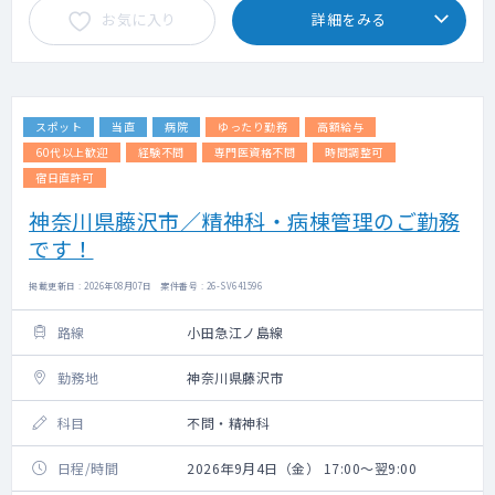
お気に入り
詳細をみる
スポット
当直
病院
ゆったり勤務
高額給与
60代以上歓迎
経験不問
専門医資格不問
時間調整可
宿日直許可
神奈川県藤沢市／精神科・病棟管理のご勤務
です！
掲載更新日 : 2026年08月07日 案件番号 : 26-SV641596
路線
小田急江ノ島線
勤務地
神奈川県藤沢市
科目
不問・精神科
日程/時間
2026年9月4日（金） 17:00～翌9:00