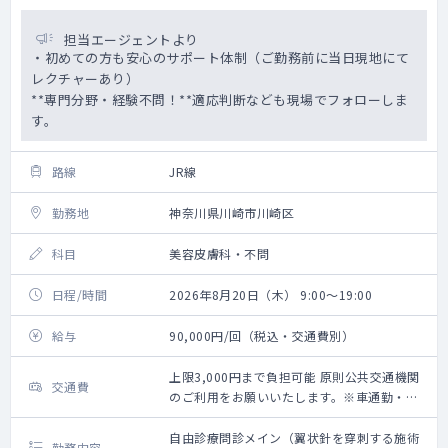
担当エージェントより
・初めての方も安心のサポート体制（ご勤務前に当日現地にて
レクチャーあり）
**専門分野・経験不問！**適応判断なども現場でフォローしま
す。
路線
JR線
勤務地
神奈川県川崎市川崎区
科目
美容皮膚科・不問
日程/時間
2026年8月20日（木） 9:00～19:00
給与
90,000円/回（税込・交通費別）
上限3,000円まで負担可能 原則公共交通機関
交通費
のご利用をお願いいたします。※車通勤・タ
クシー利用要相談
自由診療問診メイン（翼状針を穿刺する施術
勤務内容