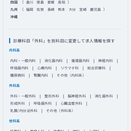
（
）
四国
香川
徳島
愛媛
高知
（
）
九州
福岡
佐賀
長崎
熊本
大分
宮崎
鹿児島
沖縄
診療科目「外科」を別科目に変更して求人情報を探す
内科系
内科・一般内科
消化器内科
循環器内科
神経内科
呼吸器内科
心療内科
リウマチ科
総合診療科
糖尿病科
腎臓内科
その他（内科系）
外科系
外科・一般外科
整形外科
脳神経外科
消化器外科
形成外科
呼吸器外科
心臓血管外科
乳腺/内分泌外科
その他（外科系）
他科系