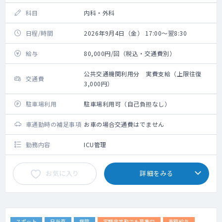
科目
内科・外科
日程/時間
2026年9月4日（金） 17:00～翌8:30
給与
80,000円/回（税込・交通費別）
公共交通機関利用分 実費支給（上限往復
交通費
3,000円）
駐車場利用
駐車場利用可（自己負担なし）
車通勤時の補足事項
お車の場合交通費はでません
勤務内容
ICU管理
お気に入り
詳細をみる
スポット
日当直
病院
定期非常勤でも募集中
高額給与