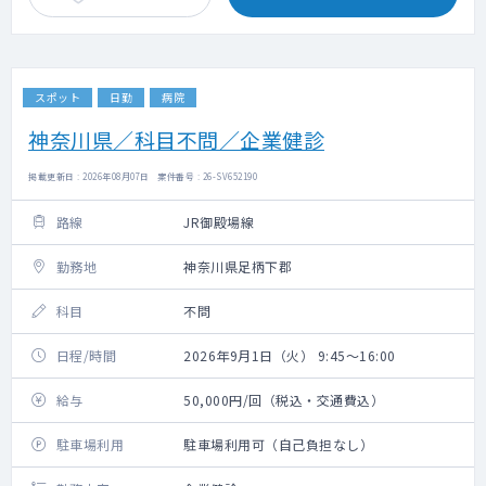
スポット
日勤
病院
神奈川県／科目不問／企業健診
掲載更新日 : 2026年08月07日 案件番号 : 26-SV652190
路線
JR御殿場線
勤務地
神奈川県足柄下郡
科目
不問
日程/時間
2026年9月1日（火） 9:45～16:00
給与
50,000円/回（税込・交通費込）
駐車場利用
駐車場利用可（自己負担なし）