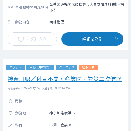
公共交通機関代に換算し実費支給/無料駐車場
車通勤時の補足事項
あり
勤務内容
病棟管理
お気に入り
詳細をみる
スポット
日勤（午前診）
クリニック
経験不問
神奈川県／科目不問・産業医／労災二次健診
掲載更新日 : 2026年08月07日 案件番号 : 26-SZ649700
路線
勤務地
神奈川県横浜市
科目
不問・産業医