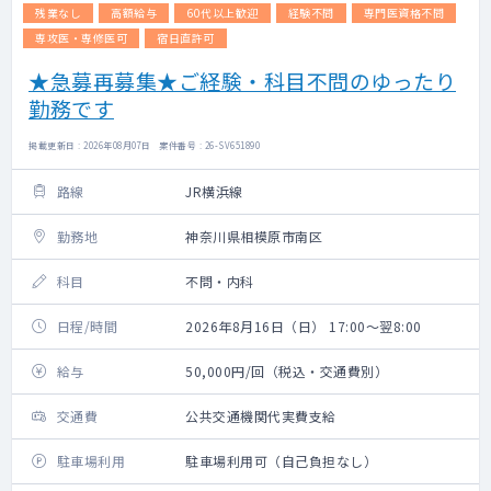
残業なし
高額給与
60代以上歓迎
経験不問
専門医資格不問
専攻医・専修医可
宿日直許可
★急募再募集★ご経験・科目不問のゆったり
勤務です
掲載更新日 : 2026年08月07日 案件番号 : 26-SV651890
路線
JR横浜線
勤務地
神奈川県相模原市南区
科目
不問・内科
日程/時間
2026年8月16日（日） 17:00～翌8:00
給与
50,000円/回（税込・交通費別）
交通費
公共交通機関代実費支給
駐車場利用
駐車場利用可（自己負担なし）