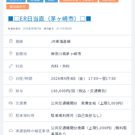
宿日直許可
■□ER日当直（茅ヶ崎市）□■
掲載更新日 : 2026年08月07日 案件番号 : 26-SV646928
路線
JR東海道線
勤務地
神奈川県茅ヶ崎市
科目
内科・外科
日程/時間
2026年9月4日（金） 17:00～翌17:00
給与
160,000円/回（税込・交通費別）
交通費
公共交通機関分 実費支給（上限5,000円）
駐車場利用
駐車場利用可（自己負担なし）
公共交通機関分換算（上限5,000円）/無料駐
車通勤時の補足事項
車場あり