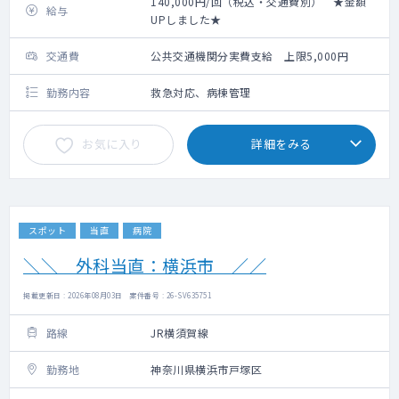
140,000円/回（税込・交通費別） ★金額
給与
UPしました★
交通費
公共交通機関分実費支給 上限5,000円
勤務内容
救急対応、病棟管理
お気に入り
詳細をみる
スポット
当直
病院
＼＼ 外科当直：横浜市 ／／
掲載更新日 : 2026年08月03日 案件番号 : 26-SV635751
路線
JR横須賀線
勤務地
神奈川県横浜市戸塚区