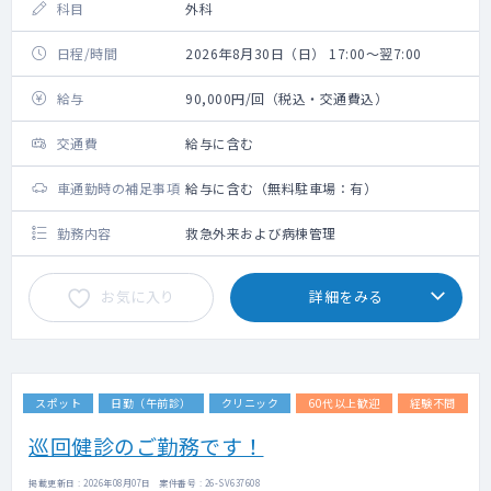
科目
外科
日程/時間
2026年8月30日（日） 17:00～翌7:00
給与
90,000円/回（税込・交通費込）
交通費
給与に含む
車通勤時の補足事項
給与に含む（無料駐車場：有）
勤務内容
救急外来および病棟管理
お気に入り
詳細をみる
スポット
日勤（午前診）
クリニック
60代以上歓迎
経験不問
巡回健診のご勤務です！
掲載更新日 : 2026年08月07日 案件番号 : 26-SV637608