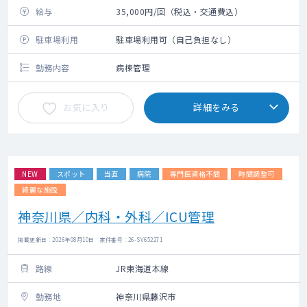
給与
35,000円/回（税込・交通費込）
駐車場利用
駐車場利用可（自己負担なし）
勤務内容
病棟管理
お気に入り
詳細をみる
NEW
スポット
当直
病院
専門医資格不問
時間調整可
綺麗な施設
神奈川県／内科・外科／ICU管理
掲載更新日 : 2026年08月10日 案件番号 : 26-SV652271
路線
JR東海道本線
勤務地
神奈川県藤沢市