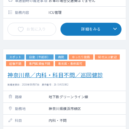
車通勤時の補足事項
お車の場合交通費はでません
勤務内容
ICU管理
お気に入り
詳細をみる
スポット
日勤（午前診）
病院
ゆったり勤務
60代以上歓迎
経験不問
専門医資格不問
専攻医・専修医可
神奈川県／内科・科目不問／巡回健診
掲載更新日 : 2026年08月07日 案件番号 : 26-SV651982
路線
地下鉄グリーンライン線
勤務地
神奈川県横浜市緑区
科目
内科・不問