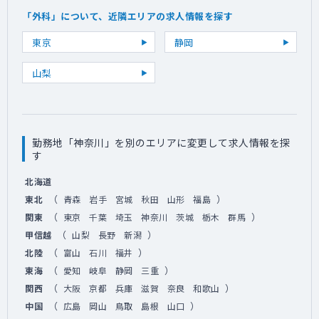
「外科」について、近隣エリアの求人情報を探す
東京
静岡
山梨
勤務地「神奈川」を別のエリアに変更して求人情報を探
す
北海道
（
）
東北
青森
岩手
宮城
秋田
山形
福島
（
）
関東
東京
千葉
埼玉
神奈川
茨城
栃木
群馬
（
）
甲信越
山梨
長野
新潟
（
）
北陸
富山
石川
福井
（
）
東海
愛知
岐阜
静岡
三重
（
）
関西
大阪
京都
兵庫
滋賀
奈良
和歌山
（
）
中国
広島
岡山
鳥取
島根
山口