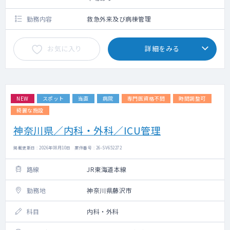
勤務内容
救急外来及び病棟管理
お気に入り
詳細をみる
NEW
スポット
当直
病院
専門医資格不問
時間調整可
綺麗な施設
神奈川県／内科・外科／ICU管理
掲載更新日 : 2026年08月10日 案件番号 : 26-SV652272
路線
JR東海道本線
勤務地
神奈川県藤沢市
科目
内科・外科