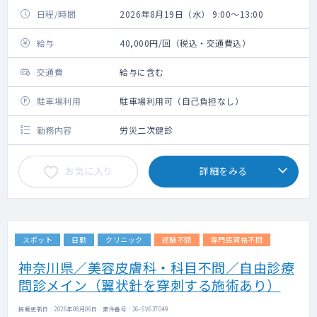
日程/時間
2026年8月19日（水） 9:00～13:00
給与
40,000円/回（税込・交通費込）
交通費
給与に含む
駐車場利用
駐車場利用可（自己負担なし）
勤務内容
労災二次健診
お気に入り
詳細をみる
スポット
日勤
クリニック
経験不問
専門医資格不問
神奈川県／美容皮膚科・科目不問／自由診療
問診メイン（翼状針を穿刺する施術あり）
掲載更新日 : 2026年08月06日 案件番号 : 26-SV637049