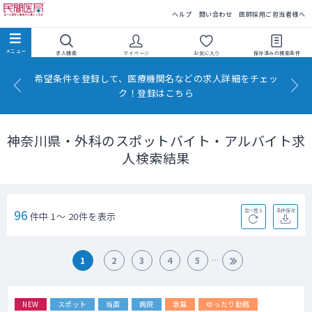
民間医局
ヘルプ
問い合わせ
医師採用ご担当者様へ
求人検索
マイページ
お気に入り
保存済みの
検索条件
希望条件を登録して、医療機関名などの求人詳細をチェッ
ク！登録はこちら
神奈川県・外科のスポットバイト・アルバイト求
人検索結果
96
並べ替え
条件保存
件中 1～ 20件を表示
1
2
3
4
5
NEW
スポット
当直
病院
急募
ゆったり勤務