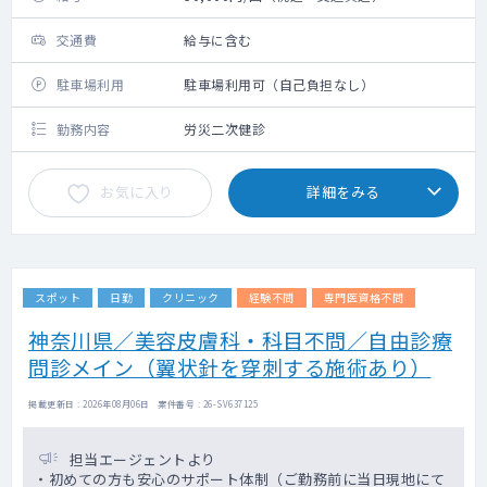
交通費
給与に含む
駐車場利用
駐車場利用可（自己負担なし）
勤務内容
労災二次健診
お気に入り
詳細をみる
スポット
日勤
クリニック
経験不問
専門医資格不問
神奈川県／美容皮膚科・科目不問／自由診療
問診メイン（翼状針を穿刺する施術あり）
掲載更新日 : 2026年08月06日 案件番号 : 26-SV637125
担当エージェントより
・初めての方も安心のサポート体制（ご勤務前に当日現地にて