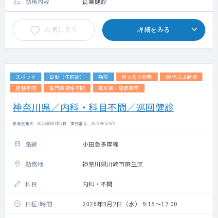
勤務内容
企業健診
お気に入り
詳細をみる
スポット
日勤（午前診）
病院
ゆったり勤務
60代以上歓迎
経験不問
専門医資格不問
専攻医・専修医可
神奈川県／内科・科目不問／巡回健診
掲載更新日 : 2026年08月07日 案件番号 : 26-SV651979
路線
小田急多摩線
勤務地
神奈川県川崎市麻生区
科目
内科・不問
日程/時間
2026年9月2日（水） 9:15～12:00