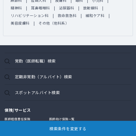
麻酔科
産婦人科
皮膚科
眼科
小児科
精神科
耳鼻咽喉科
泌尿器科
放射線科
リハビリテーション科
救命救急科
緩和ケア科
美容皮膚科
その他（他科系）
常勤（医師転職）検索
定期非常勤（アルバイト）検索
スポットアルバイト検索
保険/サービス
医師賠償責任保険
医師向け保険一覧
開業・承継支援
民間医局書店
検索条件を変更する