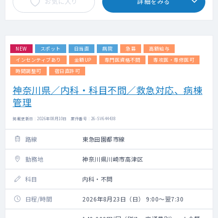
お気に入り
詳細をみる
NEW
スポット
日当直
病院
急募
高額給与
インセンティブあり
金額UP
専門医資格不問
専攻医・専修医可
時間調整可
宿日直許可
神奈川県／内科・科目不問／救急対応、病棟
管理
掲載更新日 : 2026年08月10日 案件番号 : 26-SV644438
路線
東急田園都市線
勤務地
神奈川県川崎市高津区
科目
内科・不問
日程/時間
2026年8月23日（日） 9:00～翌7:30