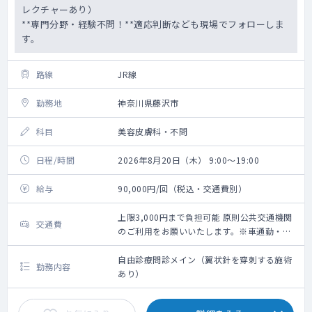
レクチャーあり）
**専門分野・経験不問！**適応判断なども現場でフォローしま
す。
路線
JR線
勤務地
神奈川県藤沢市
科目
美容皮膚科・不問
日程/時間
2026年8月20日（木） 9:00～19:00
給与
90,000円/回（税込・交通費別）
上限3,000円まで負担可能 原則公共交通機関
交通費
のご利用をお願いいたします。※車通勤・タ
クシー利用要相談
自由診療問診メイン（翼状針を穿刺する施術
勤務内容
あり）