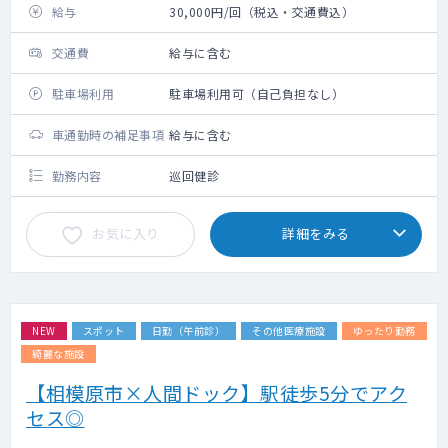
給与
30,000円/回（税込・交通費込）
交通費
給与に含む
駐車場利用
駐車場利用可（自己負担なし）
車通勤時の補足事項
給与に含む
勤務内容
巡回健診
お気に入り
詳細をみる
NEW
スポット
日勤（午前診）
その他医療施設
ゆったり勤務
綺麗な施設
【相模原市×人間ドック】駅徒歩5分でアク
セス◎