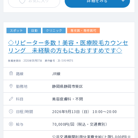
お気に入り
詳細をみる
スポット
日勤
クリニック
専攻医・専修医可
◇リピーター多数！美容・医療脱毛カウンセ
リング 未経験の方もにもおすすめです◇
掲載更新日 : 2026年08月07日 案件番号 : 26-SV644076
路線
JR線
勤務地
静岡県静岡市葵区
科目
美容皮膚科・不問
日程/時間
2026年9月13日（日） 10:00～20:00
給与
70,000円/回（税込・交通費別）
公共交通機関利用分実費支給(上限5,000円)※