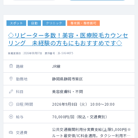
スポット
日勤
クリニック
専攻医・専修医可
◇リピーター多数！美容・医療脱毛カウンセ
リング 未経験の方もにもおすすめです◇
掲載更新日 : 2026年08月07日 案件番号 : 26-SV644075
路線
JR線
勤務地
静岡県静岡市葵区
科目
美容皮膚科・不問
日程/時間
2026年9月8日（火） 10:00～20:00
給与
70,000円/回（税込・交通費別）
公共交通機関利用分実費支給(上限5,000円)※
交通費
ルート最安値/IC料金適用。タクシー利用不