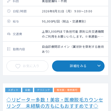
科目
美容皮膚科・不問
日程/時間
2026年8月31日（月） 9:00～19:00
給与
90,000円/回（税込・交通費別）
上限3,000円まで負担可能 原則公共交通機関
交通費
のご利用をお願いいたします。※車通勤・タ
クシー利用要相談
自由診療問診メイン（翼状針を穿刺する施術
勤務内容
あり）
お気に入り
詳細をみる
スポット
日勤
クリニック
専攻医・専修医可
◇リピーター多数！美容・医療脱毛カウンセ
リング 未経験の方もにもおすすめです◇