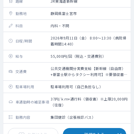
路線
JR東海道新幹線
勤務地
静岡県富士宮市
科目
内科・不問
2026年9月11日（金） 8:00～13:30（病院帰
日程/時間
着時間14:40）
給与
55,000円/回（税込・交通費別）
公共交通機関分実費支給【新幹線（自由席）
交通費
+新富士駅からタクシー利用可】※要領収書・
上限20,000円（往復）
駐車場利用
駐車場利用可（自己負担なし）
37円/ｋｍ+通行料（領収書）※上限20,000円
車通勤時の補足事項
（往復）
勤務内容
集団健診（出張検診バス）