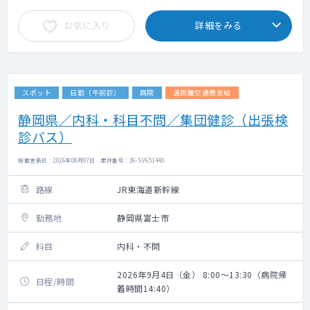
お気に入り
詳細をみる
スポット
日勤（午前診）
病院
遠距離交通費支給
静岡県／内科・科目不問／集団健診（出張検
診バス）
掲載更新日 : 2026年08月07日 案件番号 : 26-SV651440
路線
JR東海道新幹線
勤務地
静岡県富士市
科目
内科・不問
2026年9月4日（金） 8:00～13:30（病院帰
日程/時間
着時間14:40）