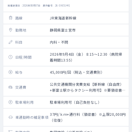
掲載更新日 : 2026年08月07日 案件番号 : 26-SV651441
路線
JR東海道新幹線
勤務地
静岡県富士宮市
科目
内科・不問
2026年9月4日（金） 8:15～12:30（病院帰
日程/時間
着時間13:55）
給与
45,000円/回（税込・交通費別）
公共交通機関分実費支給【新幹線（自由席）
交通費
+新富士駅からタクシー利用可】※要領収書・
上限20,000円（往復）
駐車場利用
駐車場利用可（自己負担なし）
37円/ｋｍ+通行料（領収書）※上限20,000円
車通勤時の補足事項
（往復）