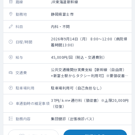
路線
JR東海道新幹線
勤務地
静岡県富士市
科目
内科・不問
2026年9月14日（月） 8:00～12:00（病院帰
日程/時間
着時間13:00）
給与
45,000円/回（税込・交通費別）
公共交通機関分実費支給【新幹線（自由席）
交通費
+新富士駅からタクシー利用可】※要領収書・
上限20,000円（往復）
駐車場利用
駐車場利用可（自己負担なし）
37円/ｋｍ+通行料（領収書）※上限20,000円
車通勤時の補足事項
（往復）
勤務内容
集団健診（出張検診バス）