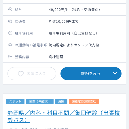
給与
40,000円/回（税込・交通費別）
交通費
片道10,000円まで
駐車場利用
駐車場利用可（自己負担なし）
車通勤時の補足事項
院内規定によりガソリン代支給
勤務内容
病棟管理
お気に入り
詳細をみる
スポット
日勤（午前診）
病院
遠距離交通費支給
静岡県／内科・科目不問／集団健診（出張検
診バス）