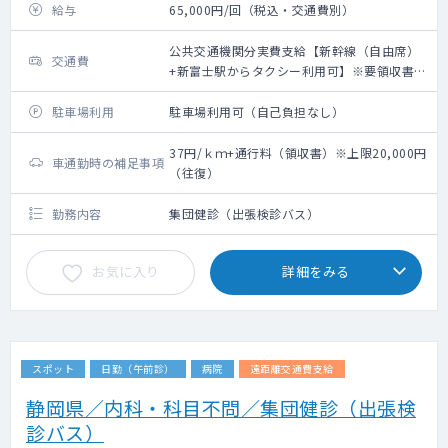
給与
65,000円/回（税込・交通費別）
公共交通機関分実費支給【新幹線（自由席）
交通費
+新富士駅からタクシー利用可】※要領収書・
上限20,000円（往復）
駐車場利用
駐車場利用可（自己負担なし）
37円/ｋｍ+通行料（領収書）※上限20,000円
車通勤時の補足事項
（往復）
勤務内容
集団健診（出張検診バス）
お気に入り
詳細をみる
スポット
日勤（午前診）
病院
遠距離交通費支給
静岡県／内科・科目不問／集団健診（出張検
診バス）