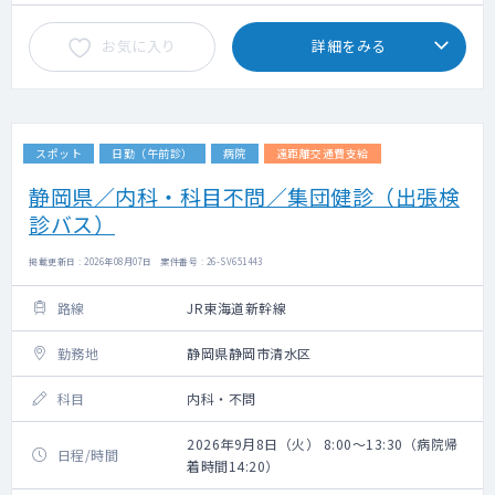
お気に入り
詳細をみる
スポット
日勤（午前診）
病院
遠距離交通費支給
静岡県／内科・科目不問／集団健診（出張検
診バス）
掲載更新日 : 2026年08月07日 案件番号 : 26-SV651443
路線
JR東海道新幹線
勤務地
静岡県静岡市清水区
科目
内科・不問
2026年9月8日（火） 8:00～13:30（病院帰
日程/時間
着時間14:20）