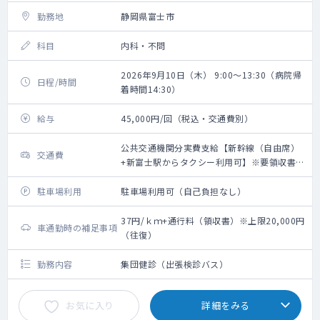
勤務地
静岡県富士市
科目
内科・不問
2026年9月10日（木） 9:00～13:30（病院帰
日程/時間
着時間14:30）
給与
45,000円/回（税込・交通費別）
公共交通機関分実費支給【新幹線（自由席）
交通費
+新富士駅からタクシー利用可】※要領収書・
上限20,000円（往復）
駐車場利用
駐車場利用可（自己負担なし）
37円/ｋｍ+通行料（領収書）※上限20,000円
車通勤時の補足事項
（往復）
勤務内容
集団健診（出張検診バス）
お気に入り
詳細をみる