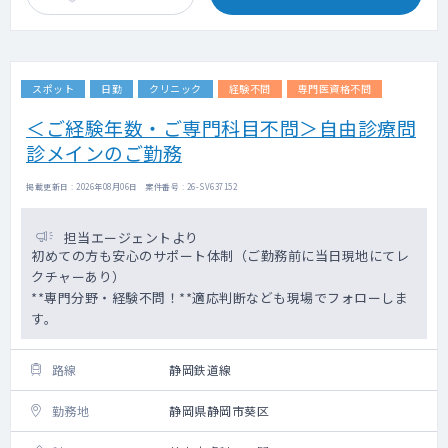
スポット
日勤
クリニック
経験不問
専門医資格不問
＜ご経験年数・ご専門科目不問＞自由診療問
診メインのご勤務
掲載更新日 : 2026年08月06日 案件番号 : 26-SV637152
担当エージェントより
初めての方も安心のサポート体制（ご勤務前に当日現地にてレ
クチャーあり）
**専門分野・経験不問！**適応判断なども現場でフォローしま
す。
路線
静岡鉄道線
勤務地
静岡県静岡市葵区