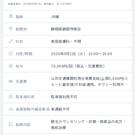
掲載更新日 : 2026年08月07日 案件番号 : 26-SV644069
路線
JR線
勤務地
静岡県静岡市葵区
科目
美容皮膚科・不問
日程/時間
2026年9月1日（火） 10:00～20:00
給与
70,000円/回（税込・交通費別）
公共交通機関利用分実費支給(上限5,000円)※
交通費
ルート最安値/IC料金適用。タクシー利用不
可。
駐車場利用
駐車場利用不可
車通勤時の補足事項
車通勤不可
脱毛カウンセリング・診察・医薬品の処方・
勤務内容
美肌治療