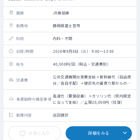
路線
JR身延線
勤務地
静岡県富士宮市
科目
内科・不問
日程/時間
2026年9月8日（火） 9:00～13:00
給与
40,000円/回（税込・交通費別）
公共交通機関分実費支給＋新幹線代（自由席
交通費
分／各自手配）＋健診先の最寄り駅からのタ
クシー代支給（要領収書）／上限20,000円
（往復）
高速代（要領収書）＋ガソリン代（院内規定
車通勤時の補足事項
に沿って支給）／上限20,000円（往復）
勤務内容
巡回健診
お気に入り
詳細をみる