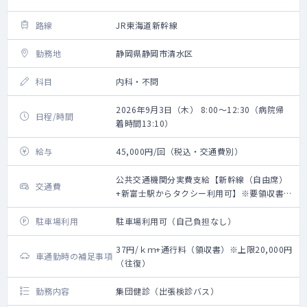
路線
JR東海道新幹線
勤務地
静岡県静岡市清水区
科目
内科・不問
2026年9月3日（木） 8:00～12:30（病院帰
日程/時間
着時間13:10）
給与
45,000円/回（税込・交通費別）
公共交通機関分実費支給【新幹線（自由席）
交通費
+新富士駅からタクシー利用可】※要領収書・
上限20,000円（往復）
駐車場利用
駐車場利用可（自己負担なし）
37円/ｋｍ+通行料（領収書）※上限20,000円
車通勤時の補足事項
（往復）
勤務内容
集団健診（出張検診バス）