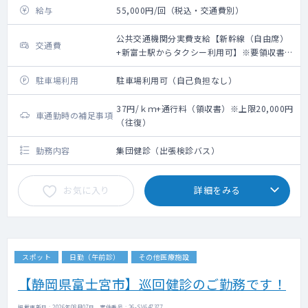
給与
55,000円/回（税込・交通費別）
公共交通機関分実費支給【新幹線（自由席）
交通費
+新富士駅からタクシー利用可】※要領収書・
上限20,000円（往復）
駐車場利用
駐車場利用可（自己負担なし）
37円/ｋｍ+通行料（領収書）※上限20,000円
車通勤時の補足事項
（往復）
勤務内容
集団健診（出張検診バス）
お気に入り
詳細をみる
スポット
日勤（午前診）
その他医療施設
【静岡県富士宮市】巡回健診のご勤務です！
掲載更新日 : 2026年08月07日 案件番号 : 26-SV647377