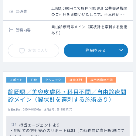
上限3,000円まで負担可能 原則公共交通機関
交通費
のご利用をお願いいたします。※車通勤・タ
クシー利用要相談
自由診療問診メイン（翼状針を穿刺する施術
勤務内容
あり）
お気に入り
詳細をみる
スポット
日勤
クリニック
経験不問
専門医資格不問
静岡県／美容皮膚科・科目不問／自由診療問
診メイン（翼状針を穿刺する施術あり）
掲載更新日 : 2026年08月06日 案件番号 : 26-SH637170
担当エージェントより
・初めての方も安心のサポート体制（ご勤務前に当日現地にて