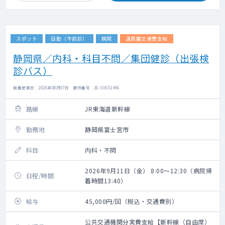
スポット
日勤（午前診）
病院
遠距離交通費支給
静岡県／内科・科目不問／集団健診（出張検
診バス）
掲載更新日 : 2026年08月07日 案件番号 : 26-SV651446
路線
JR東海道新幹線
勤務地
静岡県富士宮市
科目
内科・不問
2026年9月11日（金） 8:00～12:30（病院帰
日程/時間
着時間13:40）
給与
45,000円/回（税込・交通費別）
公共交通機関分実費支給【新幹線（自由席）