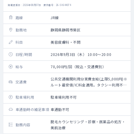
掲載更新日 : 2026年08月07日 案件番号 : 26-SV644074
路線
JR線
勤務地
静岡県静岡市葵区
科目
美容皮膚科・不問
日程/時間
2026年9月3日（木） 10:00～20:00
給与
70,000円/回（税込・交通費別）
公共交通機関利用分実費支給(上限5,000円)※
交通費
ルート最安値/IC料金適用。タクシー利用不
可。
駐車場利用
駐車場利用不可
車通勤時の補足事項
車通勤不可
脱毛カウンセリング・診察・医薬品の処方・
勤務内容
美肌治療