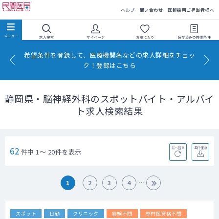
民間医局
ヘルプ
問い合わせ
医師採用ご担当者様へ
求人検索
マイページ
お気に入り
保存済みの
検索条件
希望条件を登録して、医療機関名などの求人詳細をチェッ
ク！登録はこちら
静岡県・脳神経外科のスポットバイト・アルバイ
ト求人検索結果
62
並べ替え
条件保存
件中 1～ 20件を表示
1
2
3
4
スポット
日勤
クリニック
経験不問
専門医資格不問