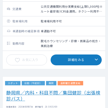
公共交通機関利用分実費支給(上限5,000円)※
交通費
ルート最安値/IC料金適用。タクシー利用不
可。
駐車場利用
駐車場利用不可
車通勤時の補足事項
車通勤不可
脱毛カウンセリング・診察・医薬品の処方・
勤務内容
美肌治療
お気に入り
詳細をみる
スポット
日勤（午前診）
病院
遠距離交通費支給
静岡県／内科・科目不問／集団健診（出張検
診バス）
掲載更新日 : 2026年08月07日 案件番号 : 26-SV651439