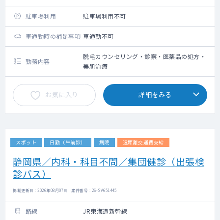
可。
駐車場利用
駐車場利用不可
車通勤時の補足事項
車通勤不可
脱毛カウンセリング・診察・医薬品の処方・
勤務内容
美肌治療
お気に入り
詳細をみる
スポット
日勤（午前診）
病院
遠距離交通費支給
静岡県／内科・科目不問／集団健診（出張検
診バス）
掲載更新日 : 2026年08月07日 案件番号 : 26-SV651445
路線
JR東海道新幹線