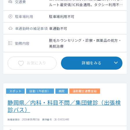
交通費
ルート最安値/IC料金適用。タクシー利用不
可。
駐車場利用
駐車場利用不可
車通勤時の補足事項
車通勤不可
脱毛カウンセリング・診察・医薬品の処方・
勤務内容
美肌治療
お気に入り
詳細をみる
スポット
日勤（午前診）
病院
遠距離交通費支給
静岡県／内科・科目不問／集団健診（出張検
診バス）
掲載更新日 : 2026年08月07日 案件番号 : 26-SV651448