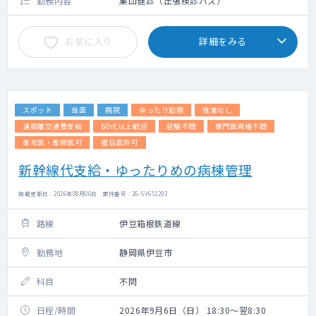
勤務内容
集団健診（出張検診バス）
お気に入り
詳細をみる
スポット
当直
病院
ゆったり勤務
残業なし
遠距離交通費支給
60代以上歓迎
経験不問
専門医資格不問
専攻医・専修医可
宿日直許可
新幹線代支給・ゆったりめの病棟管理
掲載更新日 : 2026年08月06日 案件番号 : 26-SV651293
路線
伊豆箱根鉄道線
勤務地
静岡県伊豆市
科目
不問
日程/時間
2026年9月6日（日） 18:30～翌8:30