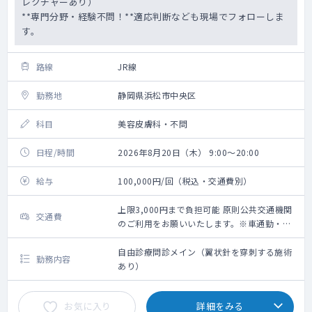
レクチャーあり）
**専門分野・経験不問！**適応判断なども現場でフォローしま
す。
路線
JR線
勤務地
静岡県浜松市中央区
科目
美容皮膚科・不問
日程/時間
2026年8月20日（木） 9:00～20:00
給与
100,000円/回（税込・交通費別）
上限3,000円まで負担可能 原則公共交通機関
交通費
のご利用をお願いいたします。※車通勤・タ
クシー利用要相談
自由診療問診メイン（翼状針を穿刺する施術
勤務内容
あり）
お気に入り
詳細をみる