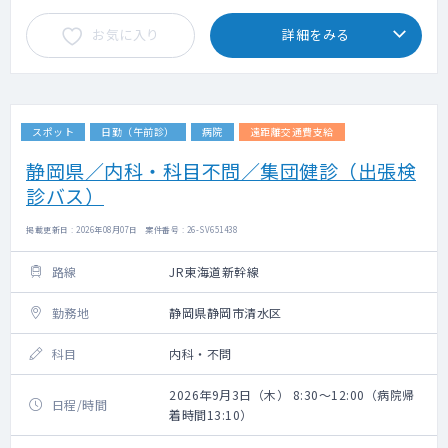
お気に入り
詳細をみる
スポット
日勤（午前診）
病院
遠距離交通費支給
静岡県／内科・科目不問／集団健診（出張検
診バス）
掲載更新日 : 2026年08月07日 案件番号 : 26-SV651438
路線
JR東海道新幹線
勤務地
静岡県静岡市清水区
科目
内科・不問
2026年9月3日（木） 8:30～12:00（病院帰
日程/時間
着時間13:10）