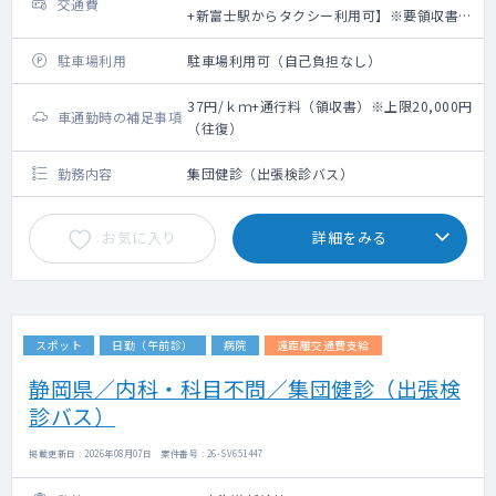
交通費
+新富士駅からタクシー利用可】※要領収書・
上限20,000円（往復）
駐車場利用
駐車場利用可（自己負担なし）
37円/ｋｍ+通行料（領収書）※上限20,000円
車通勤時の補足事項
（往復）
勤務内容
集団健診（出張検診バス）
お気に入り
詳細をみる
スポット
日勤（午前診）
病院
遠距離交通費支給
静岡県／内科・科目不問／集団健診（出張検
診バス）
掲載更新日 : 2026年08月07日 案件番号 : 26-SV651447