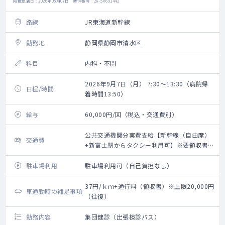
掲載更新日 : 2026年08月07日 案件番号 : 26-SV651442
路線
JR東海道新幹線
勤務地
静岡県静岡市清水区
科目
内科・不問
2026年9月7日（月） 7:30～13:30（病院帰
日程/時間
着時間13:50）
給与
60,000円/回（税込・交通費別）
公共交通機関分実費支給【新幹線（自由席）
交通費
+新富士駅からタクシー利用可】※要領収書・
上限20,000円（往復）
駐車場利用
駐車場利用可（自己負担なし）
37円/ｋｍ+通行料（領収書）※上限20,000円
車通勤時の補足事項
（往復）
勤務内容
集団健診（出張検診バス）