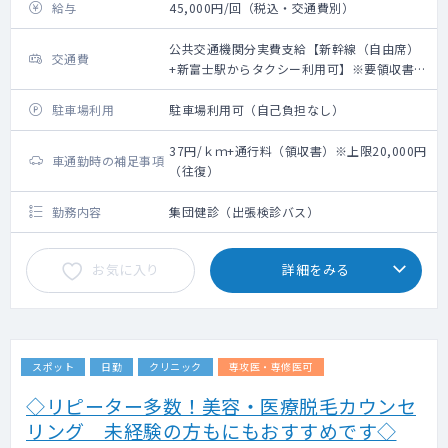
給与
45,000円/回（税込・交通費別）
公共交通機関分実費支給【新幹線（自由席）
交通費
+新富士駅からタクシー利用可】※要領収書・
上限20,000円（往復）
駐車場利用
駐車場利用可（自己負担なし）
37円/ｋｍ+通行料（領収書）※上限20,000円
車通勤時の補足事項
（往復）
勤務内容
集団健診（出張検診バス）
お気に入り
詳細をみる
スポット
日勤
クリニック
専攻医・専修医可
◇リピーター多数！美容・医療脱毛カウンセ
リング 未経験の方もにもおすすめです◇