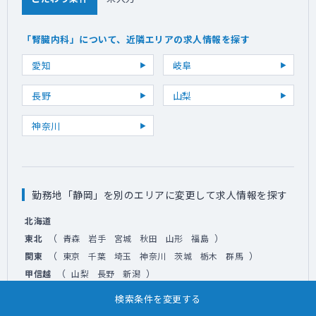
「腎臓内科」について、近隣エリアの求人情報を探す
愛知
岐阜
長野
山梨
神奈川
勤務地「静岡」を別のエリアに変更して求人情報を探す
北海道
（
）
東北
青森
岩手
宮城
秋田
山形
福島
（
）
関東
東京
千葉
埼玉
神奈川
茨城
栃木
群馬
（
）
甲信越
山梨
長野
新潟
（
）
北陸
富山
石川
福井
検索条件を変更する
（
）
東海
愛知
岐阜
静岡
三重