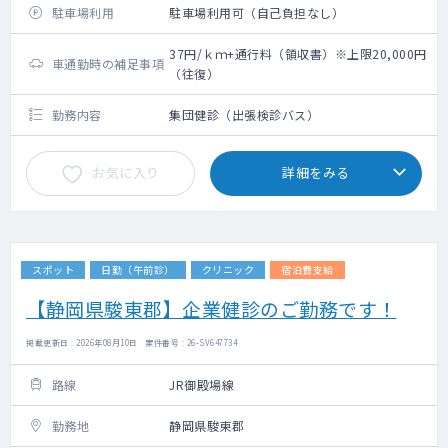
駐車場利用
駐車場利用可（自己負担なし）
37円/ｋｍ+通行料（領収書）※上限20,000円
車通勤時の補足事項
（往復）
勤務内容
集団健診（出張検診バス）
お気に入り
詳細をみる
スポット
日勤（午前診）
クリニック
宿泊費支給
【静岡県駿東郡】企業健診のご勤務です！
掲載更新日 : 2026年08月10日 案件番号 : 26-SV647734
路線
JR御殿場線
勤務地
静岡県駿東郡