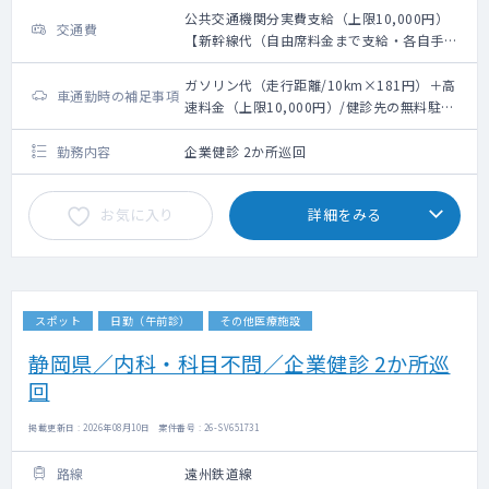
公共交通機関分実費支給（上限10,000円）
交通費
【新幹線代（自由席料金まで支給・各自手配
となります）・最寄り駅からのタクシー代支
給（要領収書）】
ガソリン代（走行距離/10km×181円）＋高
車通勤時の補足事項
速料金（上限10,000円）/健診先の無料駐車
場利用可能
勤務内容
企業健診 2か所巡回
お気に入り
詳細をみる
スポット
日勤（午前診）
その他医療施設
静岡県／内科・科目不問／企業健診 2か所巡
回
掲載更新日 : 2026年08月10日 案件番号 : 26-SV651731
路線
遠州鉄道線