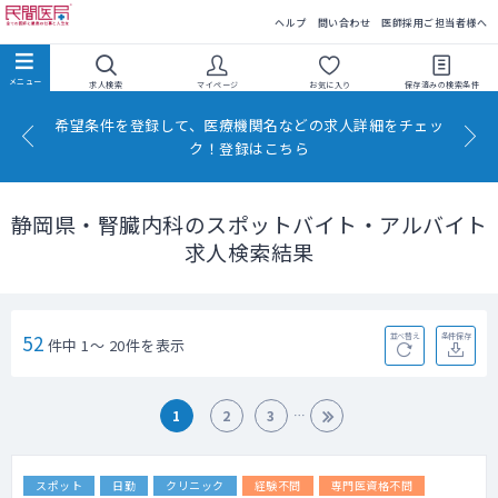
民間医局
ヘルプ
問い合わせ
医師採用ご担当者様へ
求人検索
マイページ
お気に入り
保存済みの
検索条件
希望条件を登録して、医療機関名などの求人詳細をチェッ
ク！登録はこちら
静岡県・腎臓内科のスポットバイト・アルバイト
求人検索結果
52
並べ替え
条件保存
件中 1～ 20件を表示
1
2
3
スポット
日勤
クリニック
経験不問
専門医資格不問