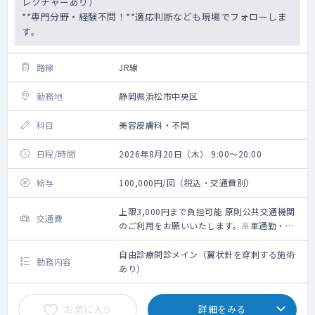
レクチャーあり）
**専門分野・経験不問！**適応判断なども現場でフォローしま
す。
路線
JR線
勤務地
静岡県浜松市中央区
科目
美容皮膚科・不問
日程/時間
2026年8月20日（木） 9:00～20:00
給与
100,000円/回（税込・交通費別）
上限3,000円まで負担可能 原則公共交通機関
交通費
のご利用をお願いいたします。※車通勤・タ
クシー利用要相談
自由診療問診メイン（翼状針を穿刺する施術
勤務内容
あり）
お気に入り
詳細をみる