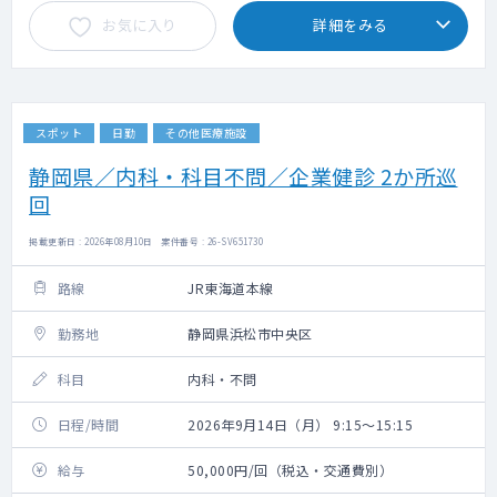
お気に入り
詳細をみる
スポット
日勤
その他医療施設
静岡県／内科・科目不問／企業健診 2か所巡
回
掲載更新日 : 2026年08月10日 案件番号 : 26-SV651730
路線
JR東海道本線
勤務地
静岡県浜松市中央区
科目
内科・不問
日程/時間
2026年9月14日（月） 9:15～15:15
給与
50,000円/回（税込・交通費別）