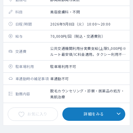
科目
美容皮膚科・不問
日程/時間
2026年9月8日（火） 10:00～20:00
給与
70,000円/回（税込・交通費別）
公共交通機関利用分実費支給(上限5,000円)※
交通費
ルート最安値/IC料金適用。タクシー利用不
可。
駐車場利用
駐車場利用不可
車通勤時の補足事項
車通勤不可
脱毛カウンセリング・診察・医薬品の処方・
勤務内容
美肌治療
お気に入り
詳細をみる