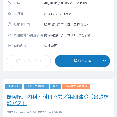
給与
40,000円/回（税込・交通費別）
交通費
片道10,000円まで
駐車場利用
駐車場利用可（自己負担なし）
車通勤時の補足事項
院内規定によりガソリン代支給
勤務内容
病棟管理
お気に入り
詳細をみる
スポット
日勤（午前診）
病院
遠距離交通費支給
静岡県／内科・科目不問／集団健診（出張検
診バス）
掲載更新日 : 2026年08月10日 案件番号 : 26-SV651443