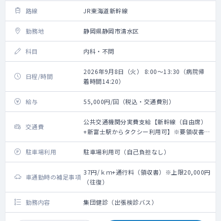
路線
JR東海道新幹線
勤務地
静岡県静岡市清水区
科目
内科・不問
2026年9月8日（火） 8:00～13:30（病院帰
日程/時間
着時間14:20）
給与
55,000円/回（税込・交通費別）
公共交通機関分実費支給【新幹線（自由席）
交通費
+新富士駅からタクシー利用可】※要領収書・
上限20,000円（往復）
駐車場利用
駐車場利用可（自己負担なし）
37円/ｋｍ+通行料（領収書）※上限20,000円
車通勤時の補足事項
（往復）
勤務内容
集団健診（出張検診バス）