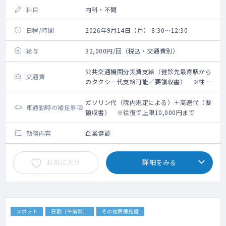
科目
内科・不問
日程/時間
2026年9月14日（月） 8:30～12:30
給与
32,000円/回（税込・交通費別）
公共交通機関分実費支給（健診先最寄駅から
交通費
のタクシー代支給可能／要領収書） ※往復
で上限10,000円まで
ガソリン代（院内規定による）＋高速代（要
車通勤時の補足事項
領収書） ※往復で上限10,000円まで
勤務内容
企業健診
お気に入り
詳細をみる
スポット
日勤（午前診）
その他医療施設