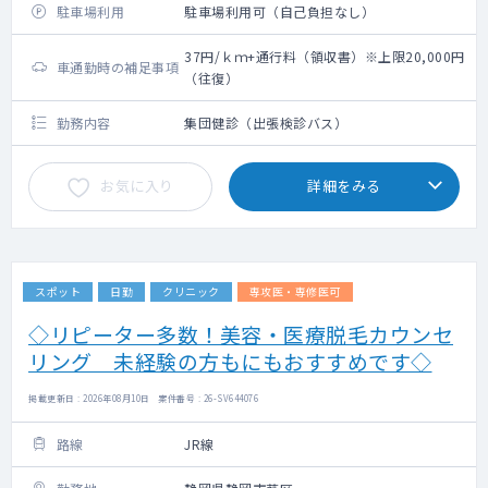
駐車場利用
駐車場利用可（自己負担なし）
37円/ｋｍ+通行料（領収書）※上限20,000円
車通勤時の補足事項
（往復）
勤務内容
集団健診（出張検診バス）
お気に入り
詳細をみる
スポット
日勤
クリニック
専攻医・専修医可
◇リピーター多数！美容・医療脱毛カウンセ
リング 未経験の方もにもおすすめです◇
掲載更新日 : 2026年08月10日 案件番号 : 26-SV644076
路線
JR線