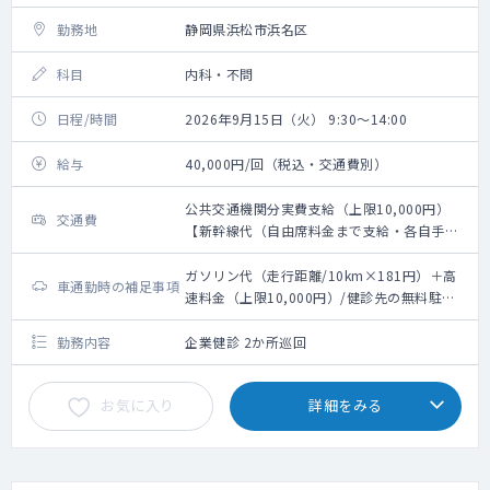
勤務地
静岡県浜松市浜名区
科目
内科・不問
日程/時間
2026年9月15日（火） 9:30～14:00
給与
40,000円/回（税込・交通費別）
公共交通機関分実費支給（上限10,000円）
交通費
【新幹線代（自由席料金まで支給・各自手配
となります）・最寄り駅からのタクシー代支
給（要領収書）】
ガソリン代（走行距離/10km×181円）＋高
車通勤時の補足事項
速料金（上限10,000円）/健診先の無料駐車
場利用可能
勤務内容
企業健診 2か所巡回
お気に入り
詳細をみる