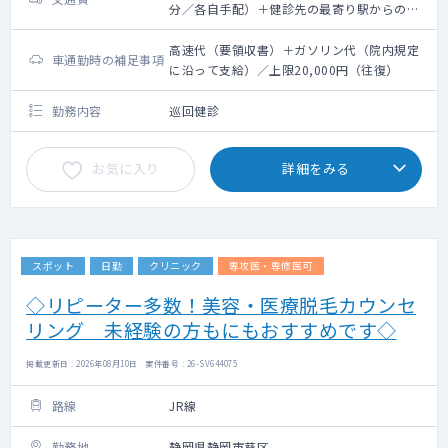
分／各自手配）＋健診先の最寄り駅からのタ
クシー代支給（要領収書）／上限20,000円
（往復）
高速代（要領収書）＋ガソリン代（院内規定
車通勤時の補足事項
に沿って支給）／上限20,000円（往復）
勤務内容
巡回健診
お気に入り
詳細をみる
スポット
日勤
クリニック
専攻医・専修医可
◇リピーター多数！美容・医療脱毛カウンセ
リング 未経験の方もにもおすすめです◇
掲載更新日 : 2026年08月10日 案件番号 : 26-SV644075
路線
JR線
勤務地
静岡県静岡市葵区