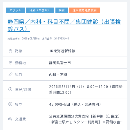
スポット
日勤（午前診）
病院
遠距離交通費支給
静岡県／内科・科目不問／集団健診（出張検
診バス）
掲載更新日 : 2026年08月10日 案件番号 : 26-SV651448
路線
JR東海道新幹線
勤務地
静岡県富士市
科目
内科・不問
2026年9月14日（月） 8:00～12:00（病院帰
日程/時間
着時間13:00）
給与
45,000円/回（税込・交通費別）
公共交通機関分実費支給【新幹線（自由席）
交通費
+新富士駅からタクシー利用可】※要領収書・
上限20,000円（往復）