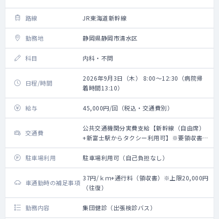
路線
JR東海道新幹線
勤務地
静岡県静岡市清水区
科目
内科・不問
2026年9月3日（木） 8:00～12:30（病院帰
日程/時間
着時間13:10）
給与
45,000円/回（税込・交通費別）
公共交通機関分実費支給【新幹線（自由席）
交通費
+新富士駅からタクシー利用可】※要領収書・
上限20,000円（往復）
駐車場利用
駐車場利用可（自己負担なし）
37円/ｋｍ+通行料（領収書）※上限20,000円
車通勤時の補足事項
（往復）
勤務内容
集団健診（出張検診バス）