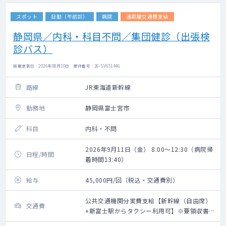
スポット
日勤（午前診）
病院
遠距離交通費支給
静岡県／内科・科目不問／集団健診（出張検
診バス）
掲載更新日 : 2026年08月10日 案件番号 : 26-SV651446
路線
JR東海道新幹線
勤務地
静岡県富士宮市
科目
内科・不問
2026年9月11日（金） 8:00～12:30（病院帰
日程/時間
着時間13:40）
給与
45,000円/回（税込・交通費別）
公共交通機関分実費支給【新幹線（自由席）
交通費
+新富士駅からタクシー利用可】※要領収書・
上限20,000円（往復）