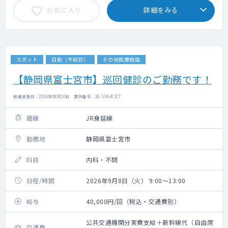
お気に入り
詳細をみる
スポット
日勤（午前診）
その他医療施設
【静岡県富士宮市】巡回健診のご勤務です！
掲載更新日 : 2026年08月10日 案件番号 : 26-SV647377
路線
JR身延線
勤務地
静岡県富士宮市
科目
内科・不問
日程/時間
2026年9月8日（火） 9:00～13:00
給与
40,000円/回（税込・交通費別）
公共交通機関分実費支給＋新幹線代（自由席
交通費