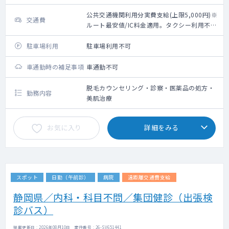
公共交通機関利用分実費支給(上限5,000円)※
交通費
ルート最安値/IC料金適用。タクシー利用不
可。
駐車場利用
駐車場利用不可
車通勤時の補足事項
車通勤不可
脱毛カウンセリング・診察・医薬品の処方・
勤務内容
美肌治療
お気に入り
詳細をみる
スポット
日勤（午前診）
病院
遠距離交通費支給
静岡県／内科・科目不問／集団健診（出張検
診バス）
掲載更新日 : 2026年08月10日 案件番号 : 26-SV651441