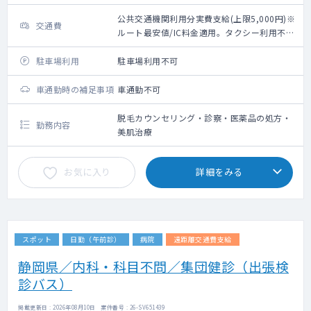
公共交通機関利用分実費支給(上限5,000円)※
交通費
ルート最安値/IC料金適用。タクシー利用不
可。
駐車場利用
駐車場利用不可
車通勤時の補足事項
車通勤不可
脱毛カウンセリング・診察・医薬品の処方・
勤務内容
美肌治療
お気に入り
詳細をみる
スポット
日勤（午前診）
病院
遠距離交通費支給
静岡県／内科・科目不問／集団健診（出張検
診バス）
掲載更新日 : 2026年08月10日 案件番号 : 26-SV651439