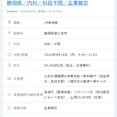
静岡県／内科・科目不問／企業健診
掲載更新日 : 2026年08月10日 案件番号 : 26-SV647383
路線
JR身延線
勤務地
静岡県富士宮市
科目
内科・不問
日程/時間
2026年9月14日（月） 9:00～13:00
給与
40,000円/回（税込・交通費別）
公共交通機関分実費支給＋新幹線代（自由席
交通費
分／各自手配）＋健診先の最寄り駅からのタ
クシー代支給（要領収書）／上限20,000円
（往復）
高速代（要領収書）＋ガソリン代（院内規定
車通勤時の補足事項
に沿って支給）／上限20,000円（往復）
勤務内容
企業健診