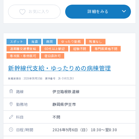
お気に入り
詳細をみる
スポット
当直
病院
ゆったり勤務
残業なし
遠距離交通費支給
60代以上歓迎
経験不問
専門医資格不問
専攻医・専修医可
宿日直許可
新幹線代支給・ゆったりめの病棟管理
掲載更新日 : 2026年08月10日 案件番号 : 26-SV651293
路線
伊豆箱根鉄道線
勤務地
静岡県伊豆市
科目
不問
日程/時間
2026年9月6日（日） 18:30～翌8:30