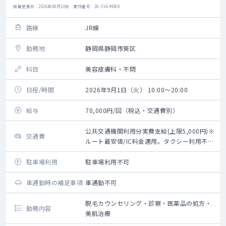
掲載更新日 : 2026年08月10日 案件番号 : 26-SV644069
路線
JR線
勤務地
静岡県静岡市葵区
科目
美容皮膚科・不問
日程/時間
2026年9月1日（火） 10:00～20:00
給与
70,000円/回（税込・交通費別）
公共交通機関利用分実費支給(上限5,000円)※
交通費
ルート最安値/IC料金適用。タクシー利用不
可。
駐車場利用
駐車場利用不可
車通勤時の補足事項
車通勤不可
脱毛カウンセリング・診察・医薬品の処方・
勤務内容
美肌治療