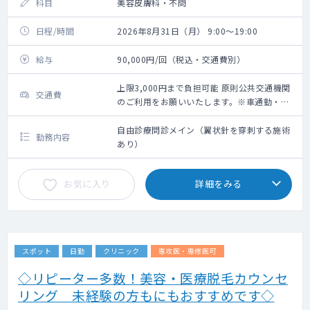
科目
美容皮膚科・不問
日程/時間
2026年8月31日（月） 9:00～19:00
給与
90,000円/回（税込・交通費別）
上限3,000円まで負担可能 原則公共交通機関
交通費
のご利用をお願いいたします。※車通勤・タ
クシー利用要相談
自由診療問診メイン（翼状針を穿刺する施術
勤務内容
あり）
お気に入り
詳細をみる
スポット
日勤
クリニック
専攻医・専修医可
◇リピーター多数！美容・医療脱毛カウンセ
リング 未経験の方もにもおすすめです◇