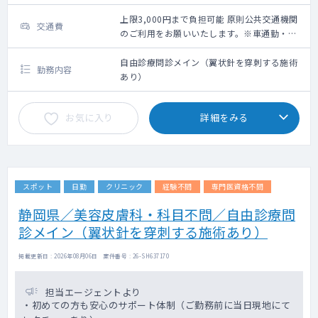
上限3,000円まで負担可能 原則公共交通機関
交通費
のご利用をお願いいたします。※車通勤・タ
クシー利用要相談
自由診療問診メイン（翼状針を穿刺する施術
勤務内容
あり）
お気に入り
詳細をみる
スポット
日勤
クリニック
経験不問
専門医資格不問
静岡県／美容皮膚科・科目不問／自由診療問
診メイン（翼状針を穿刺する施術あり）
掲載更新日 : 2026年08月06日 案件番号 : 26-SH637170
担当エージェントより
・初めての方も安心のサポート体制（ご勤務前に当日現地にて