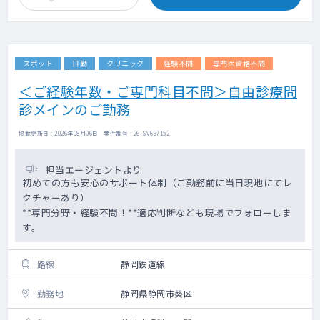
スポット
日勤
クリニック
経験不問
専門医資格不問
＜ご経験年数・ご専門科目不問＞自由診療問
診メインのご勤務
掲載更新日 : 2026年08月06日 案件番号 : 26-SV637152
担当エージェントより
初めての方も安心のサポート体制（ご勤務前に当日現地にてレ
クチャーあり）
**専門分野・経験不問！**適応判断なども現場でフォローしま
す。
路線
静岡鉄道線
勤務地
静岡県静岡市葵区