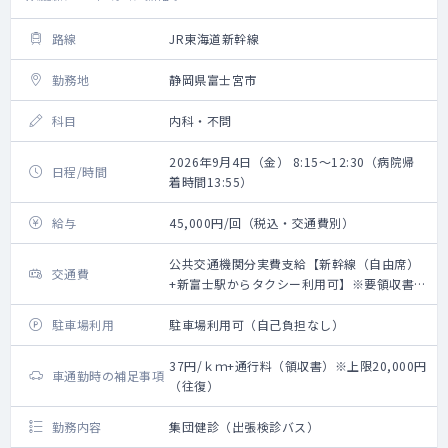
路線
JR東海道新幹線
勤務地
静岡県富士宮市
科目
内科・不問
2026年9月4日（金） 8:15～12:30（病院帰
日程/時間
着時間13:55）
給与
45,000円/回（税込・交通費別）
公共交通機関分実費支給【新幹線（自由席）
交通費
+新富士駅からタクシー利用可】※要領収書・
上限20,000円（往復）
駐車場利用
駐車場利用可（自己負担なし）
37円/ｋｍ+通行料（領収書）※上限20,000円
車通勤時の補足事項
（往復）
勤務内容
集団健診（出張検診バス）