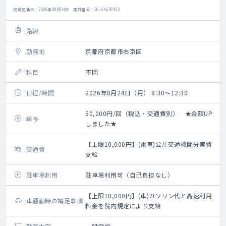
掲載更新日 : 2026年08月04日 案件番号 : 26-SX638432
路線
勤務地
京都府京都市右京区
科目
不問
日程/時間
2026年8月24日（月） 8:30～12:30
50,000円/回（税込・交通費別） ★金額UP
給与
しました★
【上限10,000円】(電車)公共交通機関分実費
交通費
支給
駐車場利用
駐車場利用可（自己負担なし）
【上限10,000円】(車)ガソリン代と高速利用
車通勤時の補足事項
料金を院内規定により支給