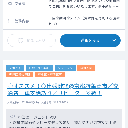
上限3,000円まで負担可能 原則公共交通機関
交通費
のご利用をお願いいたします。※車通勤・タ
クシー利用要相談
自由診療問診メイン（翼状針を穿刺する施術
勤務内容
あり）
お気に入り
詳細をみる
スポット
日勤（午前診）
クリニック
経験不問
専門医資格不問
専攻医・専修医可
◇オススメ！◇出張健診@京都府亀岡市／交
通費一律支給あり／リピーター多数！
掲載更新日 : 2026年08月03日 案件番号 : 26-SX640320
担当エージェントより
・診察の設備やフローが整っており、働きやすい環境です！健