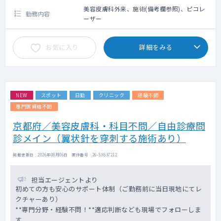
美容皮膚科外来、施術(備考欄参照)、ピコレ
勤務内容
ーザー
お気に入り
詳細をみる
NEW
スポット
日勤
クリニック
経験不問
専門医資格不問
京都府／美容皮膚科・科目不問／自由診療問
診メイン（翼状針を穿刺する施術あり）
掲載更新日 : 2026年08月06日 案件番号 : 26-SX637212
担当エージェントより
初めての方も安心のサポート体制（ご勤務前に当日現地にてレ
クチャーあり）
**専門分野・経験不問！**適応判断なども現場でフォローしま
す。