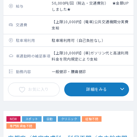
50,000円/回（税込・交通費別） ★金額UP
給与
しました★
【上限10,000円】(電車)公共交通機関分実費
交通費
支給
駐車場利用
駐車場利用可（自己負担なし）
【上限10,000円】(車)ガソリン代と高速利用
車通勤時の補足事項
料金を院内規定により支給
勤務内容
一般健診・腰痛健診
お気に入り
詳細をみる
NEW
スポット
日勤
クリニック
経験不問
専門医資格不問