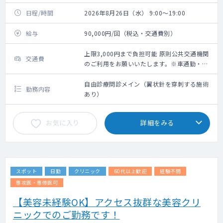
日程/時間
2026年8月26日（水） 9:00～19:00
給与
90,000円/回（税込・交通費別）
上限3,000円まで負担可能 原則公共交通機関
交通費
のご利用をお願いいたします。※車通勤・タ
クシー利用要相談
自由診療問診メイン（翼状針を穿刺する施術
勤務内容
あり）
お気に入り
詳細をみる
スポット
日勤
クリニック
60代以上歓迎
経験不問
専攻医・専修医可
【美容未経験OK】アクセス抜群な美容クリ
ニックでのご勤務です！