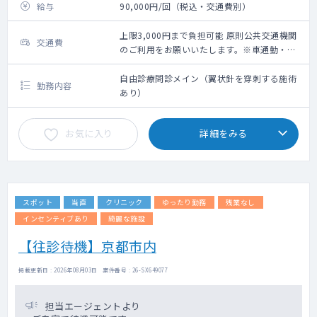
給与
90,000円/回（税込・交通費別）
上限3,000円まで負担可能 原則公共交通機関
交通費
のご利用をお願いいたします。※車通勤・タ
クシー利用要相談
自由診療問診メイン（翼状針を穿刺する施術
勤務内容
あり）
お気に入り
詳細をみる
スポット
当直
クリニック
ゆったり勤務
残業なし
インセンティブあり
綺麗な施設
【往診待機】京都市内
掲載更新日 : 2026年08月03日 案件番号 : 26-SX649077
担当エージェントより