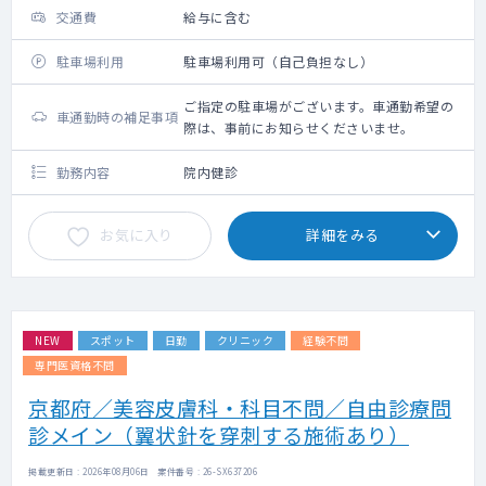
交通費
給与に含む
駐車場利用
駐車場利用可（自己負担なし）
ご指定の駐車場がございます。車通勤希望の
車通勤時の補足事項
際は、事前にお知らせくださいませ。
勤務内容
院内健診
お気に入り
詳細をみる
NEW
スポット
日勤
クリニック
経験不問
専門医資格不問
京都府／美容皮膚科・科目不問／自由診療問
診メイン（翼状針を穿刺する施術あり）
掲載更新日 : 2026年08月06日 案件番号 : 26-SX637206