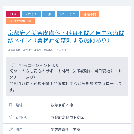
NEW
スポット
日勤
クリニック
経験不問
専門医資格不問
京都府／美容皮膚科・科目不問／自由診療問
診メイン（翼状針を穿刺する施術あり）
掲載更新日 : 2026年08月06日 案件番号 : 26-SX637210
担当エージェントより
初めての方も安心のサポート体制（ご勤務前に当日現地にてレ
クチャーあり）
**専門分野・経験不問！**適応判断なども現場でフォローしま
す。
路線
阪急京都本線
勤務地
京都府京都市下京区
科目
美容皮膚科・不問