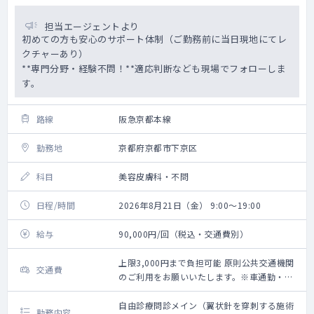
担当エージェントより
初めての方も安心のサポート体制（ご勤務前に当日現地にてレ
クチャーあり）
**専門分野・経験不問！**適応判断なども現場でフォローしま
す。
路線
阪急京都本線
勤務地
京都府京都市下京区
科目
美容皮膚科・不問
日程/時間
2026年8月21日（金） 9:00～19:00
給与
90,000円/回（税込・交通費別）
上限3,000円まで負担可能 原則公共交通機関
交通費
のご利用をお願いいたします。※車通勤・タ
クシー利用要相談
自由診療問診メイン（翼状針を穿刺する施術
勤務内容