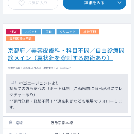
お気に入り
詳細をみる
NEW
スポット
日勤
クリニック
経験不問
専門医資格不問
京都府／美容皮膚科・科目不問／自由診療問
診メイン（翼状針を穿刺する施術あり）
掲載更新日 : 2026年08月06日 案件番号 : 26-SX651237
担当エージェントより
初めての方も安心のサポート体制（ご勤務前に当日現地にてレ
クチャーあり）
**専門分野・経験不問！**適応判断なども現場でフォローしま
す。
路線
阪急京都本線