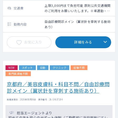
上限3,000円まで負担可能 原則公共交通機関
交通費
のご利用をお願いいたします。※車通勤・タ
クシー利用要相談
自由診療問診メイン（翼状針を穿刺する施術
勤務内容
あり）
お気に入り
詳細をみる
NEW
スポット
日勤
クリニック
経験不問
専門医資格不問
京都府／美容皮膚科・科目不問／自由診療問
診メイン（翼状針を穿刺する施術あり）
掲載更新日 : 2026年08月06日 案件番号 : 26-SX637204
担当エージェントより
初めての方も安心のサポート体制（ご勤務前に当日現地にてレ