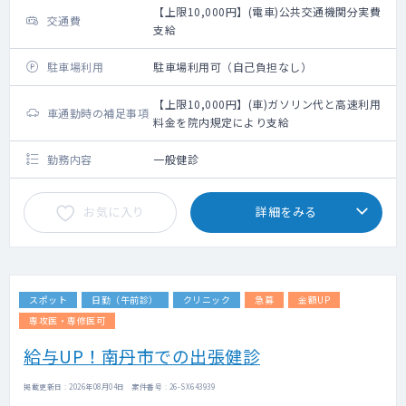
【上限10,000円】(電車)公共交通機関分実費
交通費
支給
駐車場利用
駐車場利用可（自己負担なし）
【上限10,000円】(車)ガソリン代と高速利用
車通勤時の補足事項
料金を院内規定により支給
勤務内容
一般健診
お気に入り
詳細をみる
スポット
日勤（午前診）
クリニック
急募
金額UP
専攻医・専修医可
給与UP！南丹市での出張健診
掲載更新日 : 2026年08月04日 案件番号 : 26-SX643939