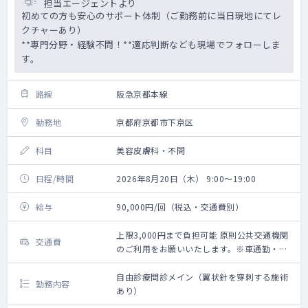
担当エージェントより
初めての方も安心のサポート体制（ご勤務前に当日現地にてレ
クチャーあり）
**専門分野・経験不問！**適応判断なども現場でフォローしま
す。
路線
阪急京都本線
勤務地
京都府京都市下京区
科目
美容皮膚科・不問
日程/時間
2026年8月20日（木） 9:00～19:00
給与
90,000円/回（税込・交通費別）
上限3,000円まで負担可能 原則公共交通機関
交通費
のご利用をお願いいたします。※車通勤・タ
クシー利用要相談
自由診療問診メイン（翼状針を穿刺する施術
勤務内容
あり）