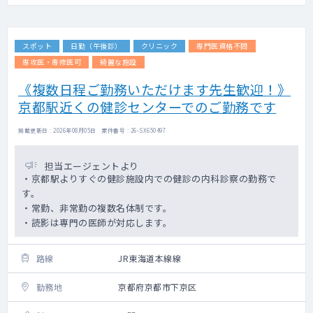
スポット
日勤（午後診）
クリニック
専門医資格不問
専攻医・専修医可
綺麗な施設
《複数日程ご勤務いただけます先生歓迎！》
京都駅近くの健診センターでのご勤務です
掲載更新日 : 2026年08月05日 案件番号 : 26-SX650497
担当エージェントより
・京都駅よりすぐの健診施設内での健診の内科診察の勤務で
す。
・常勤、非常勤の複数名体制です。
・読影は専門の医師が対応します。
路線
JR東海道本線線
勤務地
京都府京都市下京区