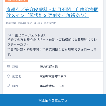
京都府／美容皮膚科・科目不問／自由診療問
診メイン（翼状針を穿刺する施術あり）
掲載更新日 : 2026年08月06日 案件番号 : 26-SX637215
担当エージェントより
初めての方も安心のサポート体制（ご勤務前に当日現地にてレ
クチャーあり）
**専門分野・経験不問！**適応判断なども現場でフォローしま
す。
路線
阪急京都本線
勤務地
京都府京都市下京区
科目
美容皮膚科・不問
日程/時間
2026年8月31日（月） 9:00～19:00
検索条件を変更する
給与
90,000円/回（税込・交通費別）