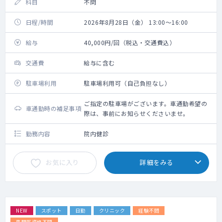
科目
不問
日程/時間
2026年8月28日（金） 13:00～16:00
給与
40,000円/回（税込・交通費込）
交通費
給与に含む
駐車場利用
駐車場利用可（自己負担なし）
ご指定の駐車場がございます。車通勤希望の
車通勤時の補足事項
際は、事前にお知らせくださいませ。
勤務内容
院内健診
お気に入り
詳細をみる
NEW
スポット
日勤
クリニック
経験不問
専門医資格不問