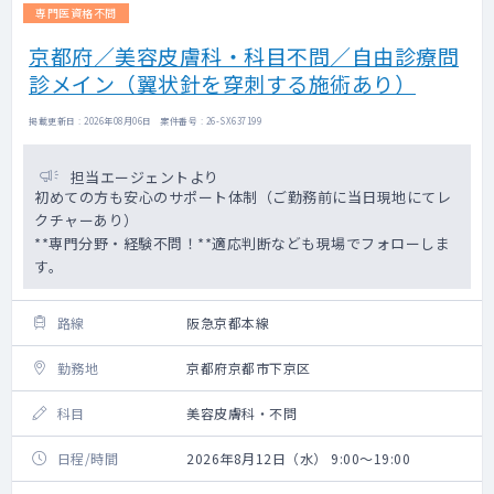
専門医資格不問
京都府／美容皮膚科・科目不問／自由診療問
診メイン（翼状針を穿刺する施術あり）
掲載更新日 : 2026年08月06日 案件番号 : 26-SX637199
担当エージェントより
初めての方も安心のサポート体制（ご勤務前に当日現地にてレ
クチャーあり）
**専門分野・経験不問！**適応判断なども現場でフォローしま
す。
路線
阪急京都本線
勤務地
京都府京都市下京区
科目
美容皮膚科・不問
日程/時間
2026年8月12日（水） 9:00～19:00