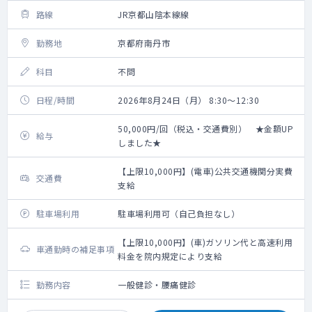
路線
JR京都山陰本線線
勤務地
京都府南丹市
科目
不問
日程/時間
2026年8月24日（月） 8:30～12:30
50,000円/回（税込・交通費別） ★金額UP
給与
しました★
【上限10,000円】(電車)公共交通機関分実費
交通費
支給
駐車場利用
駐車場利用可（自己負担なし）
【上限10,000円】(車)ガソリン代と高速利用
車通勤時の補足事項
料金を院内規定により支給
勤務内容
一般健診・腰痛健診