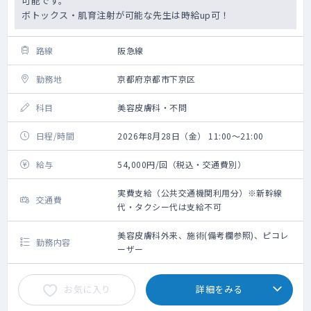
可能です。
ボトックス・肌育注射が可能な先生は時給up可！
路線
阪急線
勤務地
京都府京都市下京区
科目
美容皮膚科・不問
日程/時間
2026年8月28日（金） 11:00～21:00
給与
54,000円/回（税込・交通費別）
実費支給（公共交通機関利用分）※新幹線
交通費
代・タクシー代は支給不可
美容皮膚科外来、施術(備考欄参照)、ピコレ
勤務内容
ーザー
お気に入り
詳細をみる