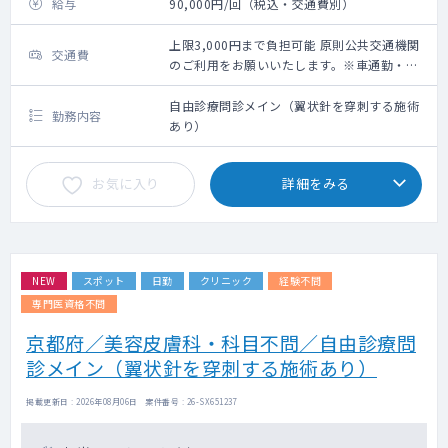
給与
90,000円/回（税込・交通費別）
上限3,000円まで負担可能 原則公共交通機関
交通費
のご利用をお願いいたします。※車通勤・タ
クシー利用要相談
自由診療問診メイン（翼状針を穿刺する施術
勤務内容
あり）
お気に入り
詳細をみる
NEW
スポット
日勤
クリニック
経験不問
専門医資格不問
京都府／美容皮膚科・科目不問／自由診療問
診メイン（翼状針を穿刺する施術あり）
掲載更新日 : 2026年08月06日 案件番号 : 26-SX651237