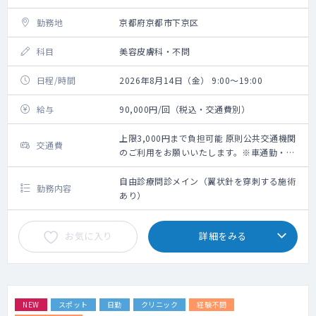
勤務地
京都府京都市下京区
科目
美容皮膚科・不問
日程/時間
2026年8月14日（金） 9:00～19:00
給与
90,000円/回（税込・交通費別）
上限3,000円まで負担可能 原則公共交通機関
交通費
のご利用をお願いいたします。※車通勤・タ
クシー利用要相談
自由診療問診メイン（翼状針を穿刺する施術
勤務内容
あり）
お気に入り
詳細をみる
NEW
スポット
日勤
クリニック
経験不問