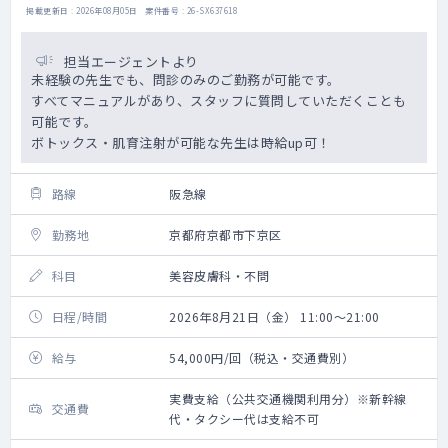
掲載更新日 : 2026年08月05日 案件番号 : 26-SX637618
担当エージェントより
未経験の先生でも、問診のみのご勤務が可能です。
すべてマニュアルがあり、スタッフに質問していただくことも
可能です。
ボトックス・肌育注射が可能な先生は時給up可！
路線
阪急線
勤務地
京都府京都市下京区
科目
美容皮膚科・不問
日程/時間
2026年8月21日（金） 11:00～21:00
給与
54,000円/回（税込・交通費別）
実費支給（公共交通機関利用分）※新幹線
交通費
代・タクシー代は支給不可