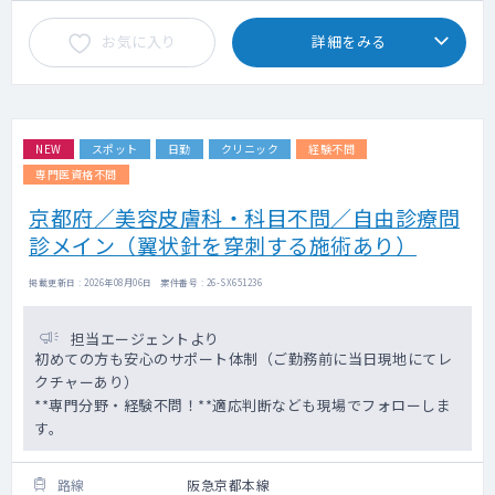
お気に入り
詳細をみる
NEW
スポット
日勤
クリニック
経験不問
専門医資格不問
京都府／美容皮膚科・科目不問／自由診療問
診メイン（翼状針を穿刺する施術あり）
掲載更新日 : 2026年08月06日 案件番号 : 26-SX651236
担当エージェントより
初めての方も安心のサポート体制（ご勤務前に当日現地にてレ
クチャーあり）
**専門分野・経験不問！**適応判断なども現場でフォローしま
す。
路線
阪急京都本線