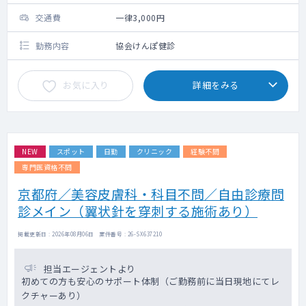
交通費
一律3,000円
勤務内容
協会けんぽ健診
お気に入り
詳細をみる
NEW
スポット
日勤
クリニック
経験不問
専門医資格不問
京都府／美容皮膚科・科目不問／自由診療問
診メイン（翼状針を穿刺する施術あり）
掲載更新日 : 2026年08月06日 案件番号 : 26-SX637210
担当エージェントより
初めての方も安心のサポート体制（ご勤務前に当日現地にてレ
クチャーあり）