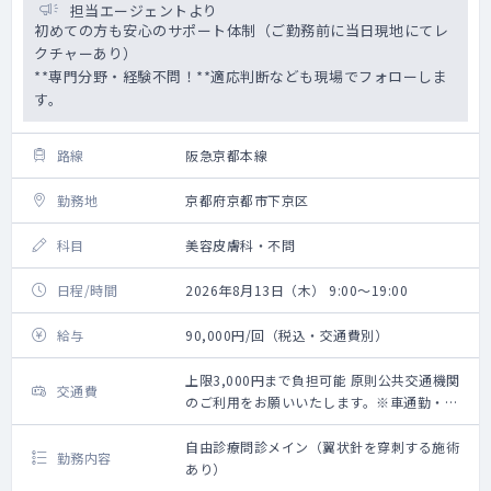
担当エージェントより
初めての方も安心のサポート体制（ご勤務前に当日現地にてレ
クチャーあり）
**専門分野・経験不問！**適応判断なども現場でフォローしま
す。
路線
阪急京都本線
勤務地
京都府京都市下京区
科目
美容皮膚科・不問
日程/時間
2026年8月13日（木） 9:00～19:00
給与
90,000円/回（税込・交通費別）
上限3,000円まで負担可能 原則公共交通機関
交通費
のご利用をお願いいたします。※車通勤・タ
クシー利用要相談
自由診療問診メイン（翼状針を穿刺する施術
勤務内容
あり）