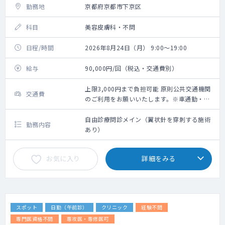
勤務地
京都府京都市下京区
科目
美容皮膚科・不問
日程/時間
2026年8月24日（月） 9:00～19:00
給与
90,000円/回（税込・交通費別）
上限3,000円まで負担可能 原則公共交通機関
交通費
のご利用をお願いいたします。※車通勤・タ
クシー利用要相談
自由診療問診メイン（翼状針を穿刺する施術
勤務内容
あり）
お気に入り
詳細をみる
スポット
日勤（午前診）
クリニック
経験不問
専門医資格不問
専攻医・専修医可