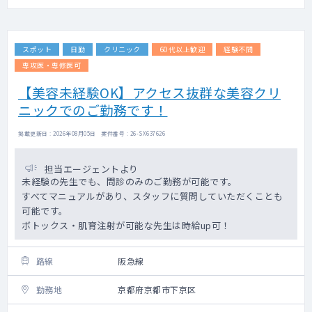
スポット
日勤
クリニック
60代以上歓迎
経験不問
専攻医・専修医可
【美容未経験OK】アクセス抜群な美容クリ
ニックでのご勤務です！
掲載更新日 : 2026年08月05日 案件番号 : 26-SX637626
担当エージェントより
未経験の先生でも、問診のみのご勤務が可能です。
すべてマニュアルがあり、スタッフに質問していただくことも
可能です。
ボトックス・肌育注射が可能な先生は時給up可！
路線
阪急線
勤務地
京都府京都市下京区