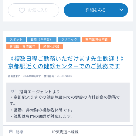
お気に入り
詳細をみる
スポット
日勤（午前診）
クリニック
専門医資格不問
専攻医・専修医可
綺麗な施設
《複数日程ご勤務いただけます先生歓迎！》
京都駅近くの健診センターでのご勤務です
掲載更新日 : 2026年08月05日 案件番号 : 26-SX650489
担当エージェントより
・京都駅よりすぐの健診施設内での健診の内科診察の勤務で
す。
・常勤、非常勤の複数名体制です。
・読影は専門の医師が対応します。
路線
JR東海道本線線