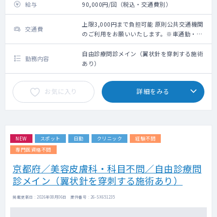
給与
90,000円/回（税込・交通費別）
上限3,000円まで負担可能 原則公共交通機関
交通費
のご利用をお願いいたします。※車通勤・タ
クシー利用要相談
自由診療問診メイン（翼状針を穿刺する施術
勤務内容
あり）
お気に入り
詳細をみる
NEW
スポット
日勤
クリニック
経験不問
専門医資格不問
京都府／美容皮膚科・科目不問／自由診療問
診メイン（翼状針を穿刺する施術あり）
掲載更新日 : 2026年08月06日 案件番号 : 26-SX651235