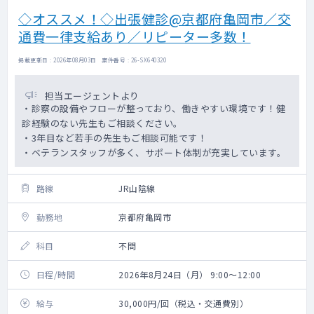
◇オススメ！◇出張健診@京都府亀岡市／交
通費一律支給あり／リピーター多数！
掲載更新日 : 2026年08月03日 案件番号 : 26-SX640320
担当エージェントより
・診察の設備やフローが整っており、働きやすい環境です！健
診経験のない先生もご相談ください。
・3年目など若手の先生もご相談可能です！
・ベテランスタッフが多く、サポート体制が充実しています。
路線
JR山陰線
勤務地
京都府亀岡市
科目
不問
日程/時間
2026年8月24日（月） 9:00～12:00
給与
30,000円/回（税込・交通費別）