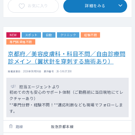
お気に入り
詳細をみる
NEW
スポット
日勤
クリニック
経験不問
専門医資格不問
京都府／美容皮膚科・科目不問／自由診療問
診メイン（翼状針を穿刺する施術あり）
掲載更新日 : 2026年08月06日 案件番号 : 26-SX637208
担当エージェントより
初めての方も安心のサポート体制（ご勤務前に当日現地にてレ
クチャーあり）
**専門分野・経験不問！**適応判断なども現場でフォローしま
す。
路線
阪急京都本線