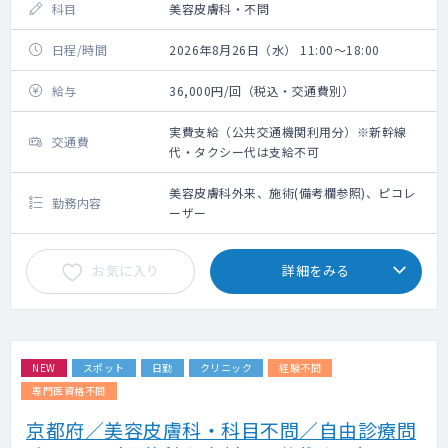
科目
美容皮膚科・不問
日程/時間
2026年8月26日（水） 11:00～18:00
給与
36,000円/回（税込・交通費別）
実費支給（公共交通機関利用分）※新幹線
交通費
代・タクシー代は支給不可
美容皮膚科外来、施術(備考欄参照)、ピコレ
勤務内容
ーザー
お気に入り
詳細をみる
NEW
スポット
日勤
クリニック
経験不問
専門医資格不問
京都府／美容皮膚科・科目不問／自由診療問