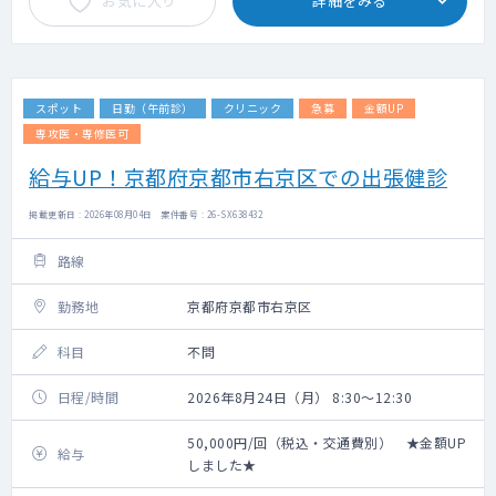
お気に入り
詳細をみる
スポット
日勤（午前診）
クリニック
急募
金額UP
専攻医・専修医可
給与UP！京都府京都市右京区での出張健診
掲載更新日 : 2026年08月04日 案件番号 : 26-SX638432
路線
勤務地
京都府京都市右京区
科目
不問
日程/時間
2026年8月24日（月） 8:30～12:30
50,000円/回（税込・交通費別） ★金額UP
給与
しました★