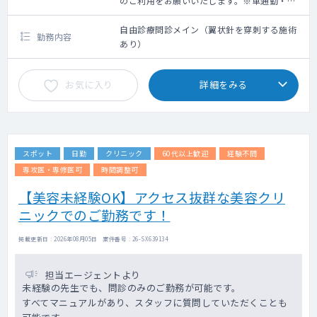
のご利用をお願いいたします。※車通勤・タ
クシー利用要相談
自由診療問診メイン（翼状針を穿刺する施術
勤務内容
あり）
お気に入り
詳細をみる
スポット
日勤
クリニック
60代以上歓迎
経験不問
専攻医・専修医可
時間調整可
【美容未経験OK】アクセス抜群な美容クリ
ニックでのご勤務です！
掲載更新日 : 2026年08月05日 案件番号 : 26-SX639134
担当エージェントより
未経験の先生でも、問診のみのご勤務が可能です。
すべてマニュアルがあり、スタッフに質問していただくことも