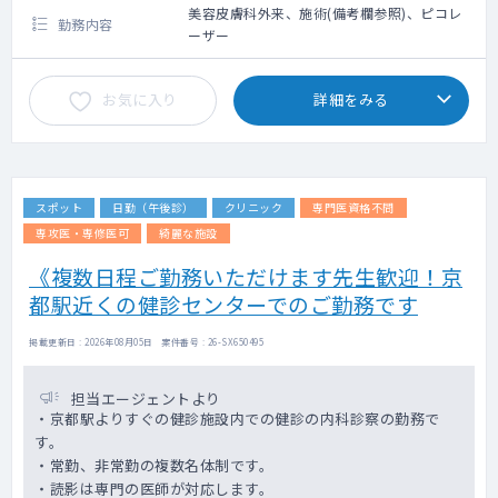
美容皮膚科外来、施術(備考欄参照)、ピコレ
勤務内容
ーザー
お気に入り
詳細をみる
スポット
日勤（午後診）
クリニック
専門医資格不問
専攻医・専修医可
綺麗な施設
《複数日程ご勤務いただけます先生歓迎！京
都駅近くの健診センターでのご勤務です
掲載更新日 : 2026年08月05日 案件番号 : 26-SX650495
担当エージェントより
・京都駅よりすぐの健診施設内での健診の内科診察の勤務で
す。
・常勤、非常勤の複数名体制です。
・読影は専門の医師が対応します。