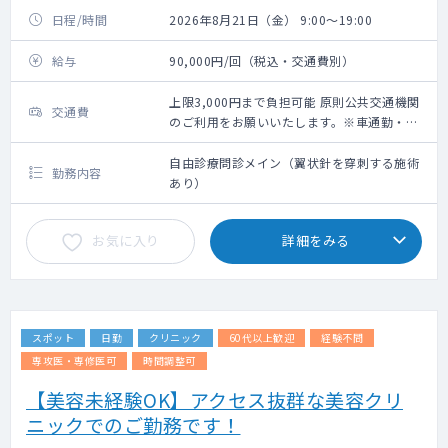
日程/時間
2026年8月21日（金） 9:00～19:00
給与
90,000円/回（税込・交通費別）
上限3,000円まで負担可能 原則公共交通機関
交通費
のご利用をお願いいたします。※車通勤・タ
クシー利用要相談
自由診療問診メイン（翼状針を穿刺する施術
勤務内容
あり）
お気に入り
詳細をみる
スポット
日勤
クリニック
60代以上歓迎
経験不問
専攻医・専修医可
時間調整可
【美容未経験OK】アクセス抜群な美容クリ
ニックでのご勤務です！