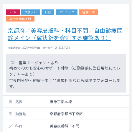
NEW
スポット
日勤
クリニック
経験不問
専門医資格不問
京都府／美容皮膚科・科目不問／自由診療問
診メイン（翼状針を穿刺する施術あり）
掲載更新日 : 2026年08月06日 案件番号 : 26-SX637206
担当エージェントより
初めての方も安心のサポート体制（ご勤務前に当日現地にてレ
クチャーあり）
**専門分野・経験不問！**適応判断なども現場でフォローしま
す。
路線
阪急京都本線
勤務地
京都府京都市下京区
科目
美容皮膚科・不問