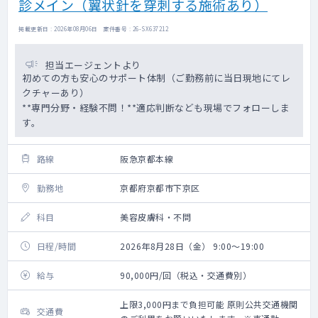
診メイン（翼状針を穿刺する施術あり）
掲載更新日 : 2026年08月06日 案件番号 : 26-SX637212
担当エージェントより
初めての方も安心のサポート体制（ご勤務前に当日現地にてレ
クチャーあり）
**専門分野・経験不問！**適応判断なども現場でフォローしま
す。
路線
阪急京都本線
勤務地
京都府京都市下京区
科目
美容皮膚科・不問
日程/時間
2026年8月28日（金） 9:00～19:00
給与
90,000円/回（税込・交通費別）
上限3,000円まで負担可能 原則公共交通機関
交通費