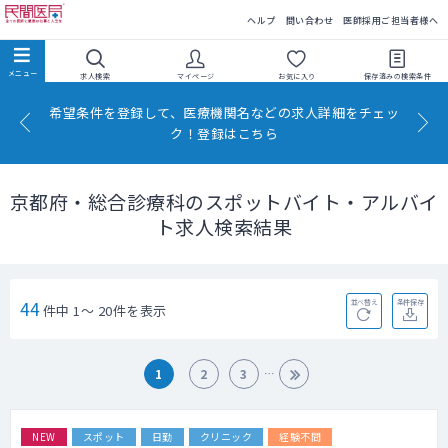
民間医局
ヘルプ
問い合わせ
医師採用ご担当者様へ
求人検索
マイページ
お気に入り
保存済みの
検索条件
希望条件を登録して、医療機関名などの求人詳細をチェッ
ク！登録はこちら
京都府・総合診療科のスポットバイト・アルバイ
ト求人検索結果
44
並べ替え
条件保存
件中 1～ 20件を表示
1
2
3
NEW
スポット
日勤
クリニック
経験不問