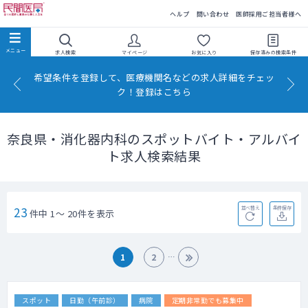
民間医局
ヘルプ
問い合わせ
医師採用ご担当者様へ
求人検索
マイページ
お気に入り
保存済みの
検索条件
希望条件を登録して、医療機関名などの求人詳細をチェッ
ク！登録はこちら
奈良県・消化器内科のスポットバイト・アルバイ
ト求人検索結果
23
並べ替え
条件保存
件中 1～ 20件を表示
1
2
スポット
日勤（午前診）
病院
定期非常勤でも募集中