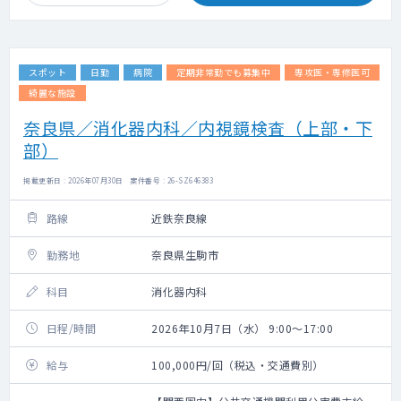
スポット
日勤
病院
定期非常勤でも募集中
専攻医・専修医可
綺麗な施設
奈良県／消化器内科／内視鏡検査（上部・下
部）
掲載更新日 : 2026年07月30日 案件番号 : 26-SZ646383
路線
近鉄奈良線
勤務地
奈良県生駒市
科目
消化器内科
日程/時間
2026年10月7日（水） 9:00～17:00
給与
100,000円/回（税込・交通費別）