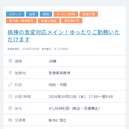
スポット
当直
病院
ゆったり勤務
経験不問
専攻医・専修医可
綺麗な施設
宿日直許可
病棟の急変対応メイン！ゆったりご勤務いた
だけます
掲載更新日 : 2026年07月30日 案件番号 : 26-SZ645961
路線
JR線
勤務地
奈良県奈良市
科目
内科・不問
日程/時間
2026年10月21日（水） 17:00～翌9:00
給与
47,000円/回（税込・交通費込）
交通費
給与に含む