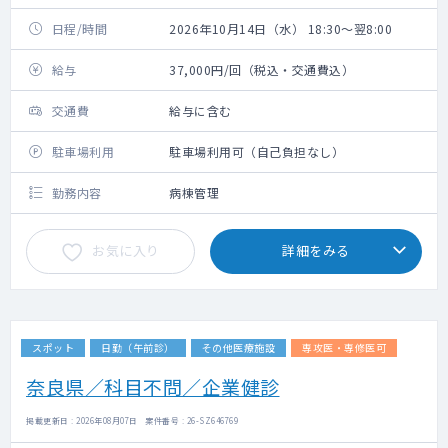
日程/時間
2026年10月14日（水） 18:30～翌8:00
給与
37,000円/回（税込・交通費込）
交通費
給与に含む
駐車場利用
駐車場利用可（自己負担なし）
勤務内容
病棟管理
お気に入り
詳細をみる
スポット
日勤（午前診）
その他医療施設
専攻医・専修医可
奈良県／科目不問／企業健診
掲載更新日 : 2026年08月07日 案件番号 : 26-SZ646769