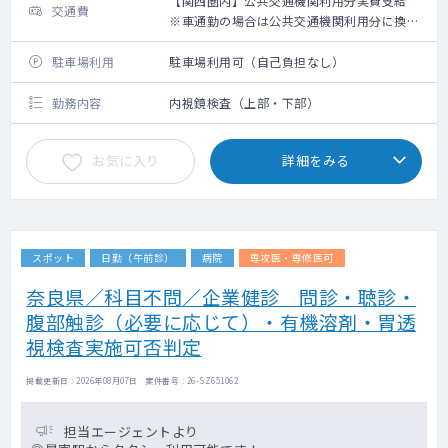
【関西圏内】公共交通機関利用分実費支給
交通費
※車通勤の場合は公共交通機関利用分に換算
して支給（高速代は支給無し）【関西圏外】
上限10,000円の支給
駐車場利用
駐車場利用可（自己負担なし）
勤務内容
内視鏡検査（上部・下部）
お気に入り
詳細をみる
スポット
日勤（午前診）
病院
専攻医・専修医可
奈良県／科目不問／企業健診 問診・聴診・
腹部触診（必要に応じて）・有機溶剤・胃透
視検査実施可否判定
掲載更新日 : 2026年08月07日 案件番号 : 26-SZ651062
担当エージェントより