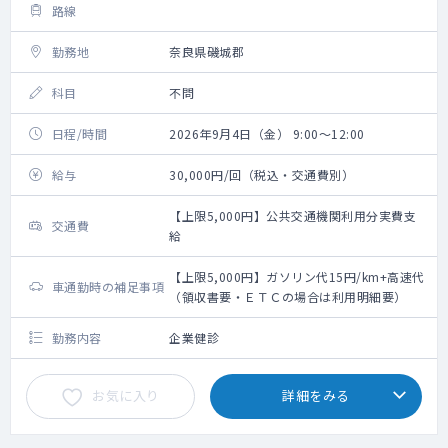
路線
勤務地
奈良県磯城郡
科目
不問
日程/時間
2026年9月4日（金） 9:00～12:00
給与
30,000円/回（税込・交通費別）
【上限5,000円】公共交通機関利用分実費支
交通費
給
【上限5,000円】ガソリン代15円/km+高速代
車通勤時の補足事項
（領収書要・ＥＴＣの場合は利用明細要）
勤務内容
企業健診
お気に入り
詳細をみる