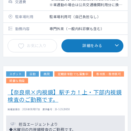
交通費
※車通勤の場合は公共交通機関利用分に換算
して支給（高速代は支給無し）【関西圏外】
上限10,000円の支給
駐車場利用
駐車場利用可（自己負担なし）
勤務内容
専門外来（一般内科診察も含む）
お気に入り
詳細をみる
スポット
日勤
病院
定期非常勤でも募集中
専攻医・専修医可
綺麗な施設
【奈良県×内視鏡】駅チカ！上・下部内視鏡
検査のご勤務です。
掲載更新日 : 2026年08月07日 案件番号 : 26-SZ629958
担当エージェントより
◆水曜日の内視鏡検査のご勤務です。