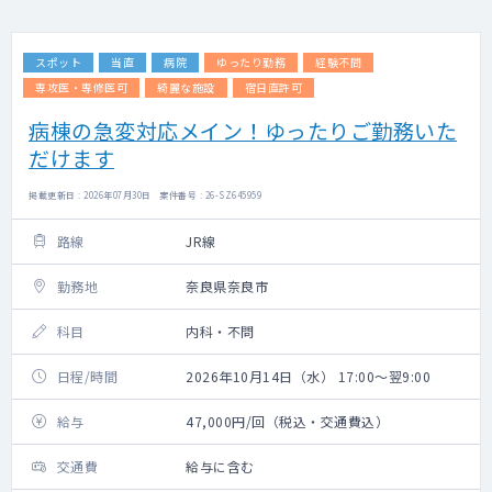
スポット
当直
病院
ゆったり勤務
経験不問
専攻医・専修医可
綺麗な施設
宿日直許可
病棟の急変対応メイン！ゆったりご勤務いた
だけます
掲載更新日 : 2026年07月30日 案件番号 : 26-SZ645959
路線
JR線
勤務地
奈良県奈良市
科目
内科・不問
日程/時間
2026年10月14日（水） 17:00～翌9:00
給与
47,000円/回（税込・交通費込）
交通費
給与に含む