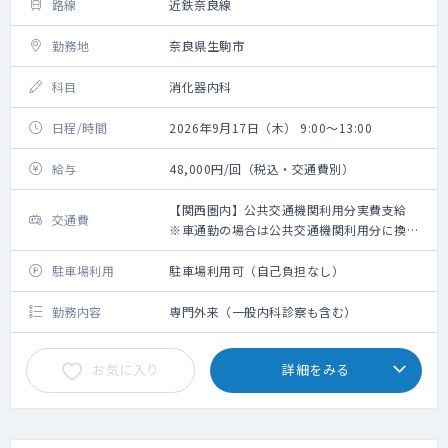
路線
近鉄奈良線
勤務地
奈良県生駒市
科目
消化器内科
日程/時間
2026年9月17日（木） 9:00～13:00
給与
48,000円/回（税込・交通費別）
【関西圏内】公共交通機関利用分実費支給
交通費
※車通勤の場合は公共交通機関利用分に換算
して支給（高速代は支給無し）【関西圏外】
上限10,000円の支給
駐車場利用
駐車場利用可（自己負担なし）
勤務内容
専門外来（一般内科診察も含む）
お気に入り
詳細をみる