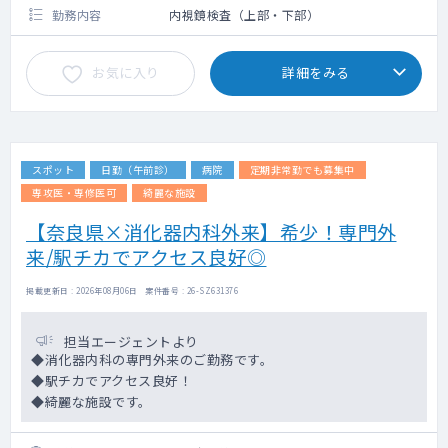
勤務内容
内視鏡検査（上部・下部）
お気に入り
詳細をみる
スポット
日勤（午前診）
病院
定期非常勤でも募集中
専攻医・専修医可
綺麗な施設
【奈良県×消化器内科外来】希少！専門外
来/駅チカでアクセス良好◎
掲載更新日 : 2026年08月06日 案件番号 : 26-SZ631376
担当エージェントより
◆消化器内科の専門外来のご勤務です。
◆駅チカでアクセス良好！
◆綺麗な施設です。