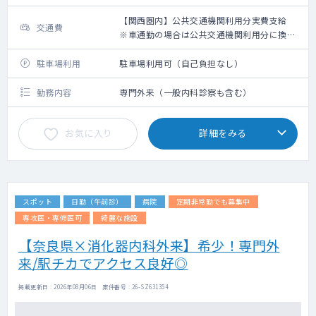
【関西圏内】公共交通機関利用分実費支給
交通費
※車通勤の場合は公共交通機関利用分に換算
して支給（高速代は支給無し）【関西圏外】
上限10,000円の支給
駐車場利用
駐車場利用可（自己負担なし）
勤務内容
専門外来（一般内科診察も含む）
お気に入り
詳細をみる
スポット
日勤（午前診）
病院
定期非常勤でも募集中
専攻医・専修医可
綺麗な施設
【奈良県×消化器内科外来】希少！専門外
来/駅チカでアクセス良好◎
掲載更新日 : 2026年08月06日 案件番号 : 26-SZ631354