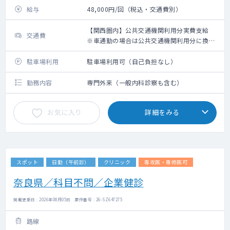
給与
48,000円/回（税込・交通費別）
【関西圏内】公共交通機関利用分実費支給
交通費
※車通勤の場合は公共交通機関利用分に換算
して支給（高速代は支給無し）【関西圏外】
上限10,000円の支給
駐車場利用
駐車場利用可（自己負担なし）
勤務内容
専門外来（一般内科診察も含む）
お気に入り
詳細をみる
スポット
日勤（午前診）
クリニック
専攻医・専修医可
奈良県／科目不問／企業健診
掲載更新日 : 2026年08月05日 案件番号 : 26-SZ647275
路線