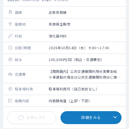
掲載更新日 : 2026年07月30日 案件番号 : 26-SZ646385
路線
近鉄奈良線
勤務地
奈良県生駒市
科目
消化器内科
日程/時間
2026年10月14日（水） 9:00～17:00
給与
100,000円/回（税込・交通費別）
【関西圏内】公共交通機関利用分実費支給
交通費
※車通勤の場合は公共交通機関利用分に換算
して支給（高速代は支給無し）【関西圏外】
上限10,000円の支給
駐車場利用
駐車場利用可（自己負担なし）
勤務内容
内視鏡検査（上部・下部）
お気に入り
詳細をみる