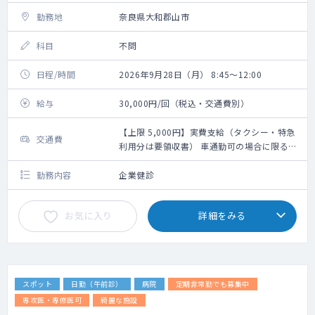
勤務地
奈良県大和郡山市
科目
不問
日程/時間
2026年9月28日（月） 8:45～12:00
給与
30,000円/回（税込・交通費別）
【上限 5,000円】実費支給（タクシー・特急
交通費
利用分は要領収書） 車通勤可の場合に限る：
【上限 5,000円】10ｋm110円＋高速代※高
速代は要領収書orETC利用明細
勤務内容
企業健診
お気に入り
詳細をみる
スポット
日勤（午前診）
病院
定期非常勤でも募集中
専攻医・専修医可
綺麗な施設