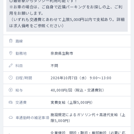
◎最寄駅からタクシー利用可能です！
※お車の場合は、ご自身で近隣パーキングをお探しの上、ご利
用をお願いします。
（いずれも交通費とあわせて上限5,000円以内で支給あり。詳細
は求人備考をご参照ください）
路線
勤務地
奈良県生駒市
科目
不問
日程/時間
2026年10月7日（水） 9:00～13:00
給与
40,000円/回（税込・交通費別）
交通費
実費支給（上限5,000円）
施設規定によるガソリン代＋高速代支給（上
車通勤時の補足事項
限5,000円）
企業健診 問診・聴診・腹部触診（必要に応