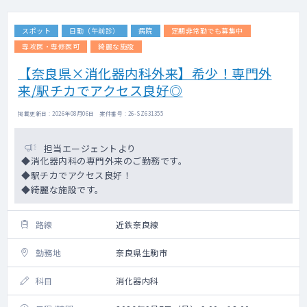
スポット
日勤（午前診）
病院
定期非常勤でも募集中
専攻医・専修医可
綺麗な施設
【奈良県×消化器内科外来】希少！専門外
来/駅チカでアクセス良好◎
掲載更新日 : 2026年08月06日 案件番号 : 26-SZ631355
担当エージェントより
◆消化器内科の専門外来のご勤務です。
◆駅チカでアクセス良好！
◆綺麗な施設です。
路線
近鉄奈良線
勤務地
奈良県生駒市
科目
消化器内科