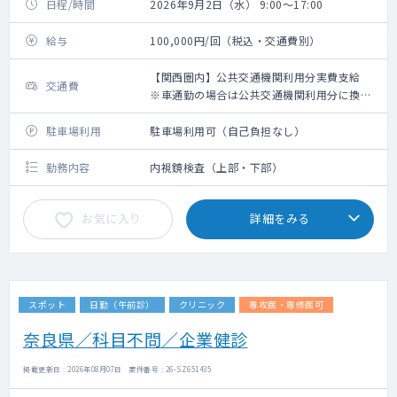
日程/時間
2026年9月2日（水） 9:00～17:00
給与
100,000円/回（税込・交通費別）
【関西圏内】公共交通機関利用分実費支給
交通費
※車通勤の場合は公共交通機関利用分に換算
して支給（高速代は支給無し）【関西圏外】
上限10,000円の支給
駐車場利用
駐車場利用可（自己負担なし）
勤務内容
内視鏡検査（上部・下部）
お気に入り
詳細をみる
スポット
日勤（午前診）
クリニック
専攻医・専修医可
奈良県／科目不問／企業健診
掲載更新日 : 2026年08月07日 案件番号 : 26-SZ651435