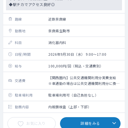
◆駅チカでアクセス良好◎
路線
近鉄奈良線
勤務地
奈良県生駒市
科目
消化器内科
日程/時間
2026年9月30日（水） 9:00～17:00
給与
100,000円/回（税込・交通費別）
【関西圏内】公共交通機関利用分実費支給
交通費
※車通勤の場合は公共交通機関利用分に換算
して支給（高速代は支給無し）【関西圏外】
上限10,000円の支給
駐車場利用
駐車場利用可（自己負担なし）
勤務内容
内視鏡検査（上部・下部）
お気に入り
詳細をみる