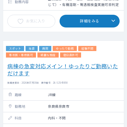
勤務内容
じて）・有機溶剤・胃透視検査実施可否判定
お気に入り
詳細をみる
スポット
当直
病院
ゆったり勤務
経験不問
専攻医・専修医可
綺麗な施設
宿日直許可
病棟の急変対応メイン！ゆったりご勤務いた
だけます
掲載更新日 : 2026年07月30日 案件番号 : 26-SZ645958
路線
JR線
勤務地
奈良県奈良市
科目
内科・不問