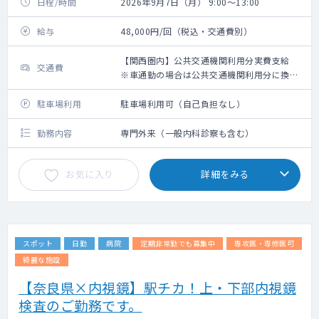
日程/時間
2026年9月7日（月） 9:00～13:00
給与
48,000円/回（税込・交通費別）
【関西圏内】公共交通機関利用分実費支給
交通費
※車通勤の場合は公共交通機関利用分に換算
して支給（高速代は支給無し）【関西圏外】
上限10,000円の支給
駐車場利用
駐車場利用可（自己負担なし）
勤務内容
専門外来（一般内科診察も含む）
お気に入り
詳細をみる
スポット
日勤
病院
定期非常勤でも募集中
専攻医・専修医可
綺麗な施設
【奈良県×内視鏡】駅チカ！上・下部内視鏡
検査のご勤務です。