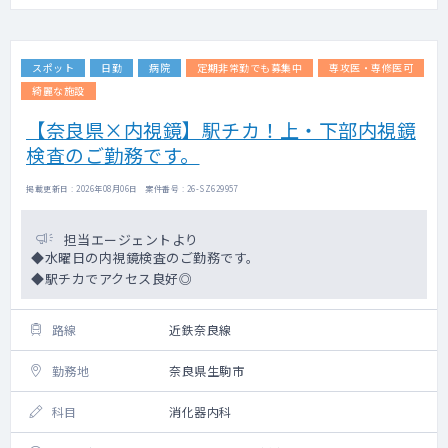
スポット
日勤
病院
定期非常勤でも募集中
専攻医・専修医可
綺麗な施設
【奈良県×内視鏡】駅チカ！上・下部内視鏡
検査のご勤務です。
掲載更新日 : 2026年08月06日 案件番号 : 26-SZ629957
担当エージェントより
◆水曜日の内視鏡検査のご勤務です。
◆駅チカでアクセス良好◎
路線
近鉄奈良線
勤務地
奈良県生駒市
科目
消化器内科