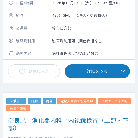
日程/時間
2026年10月13日（火） 17:00～翌9:00
給与
47,000円/回（税込・交通費込）
交通費
給与に含む
駐車場利用
駐車場利用可（自己負担なし）
勤務内容
病棟管理および急変時対応
お気に入り
詳細をみる
スポット
日勤
病院
定期非常勤でも募集中
専攻医・専修医可
綺麗な施設
奈良県／消化器内科／内視鏡検査（上部・下
部）