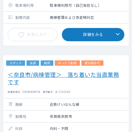
駐車場利用
駐車場利用可（自己負担なし）
勤務内容
病棟管理および急変時対応
お気に入り
詳細をみる
スポット
当直
病院
ゆったり勤務
宿日直許可
＜奈良市/病棟管理＞ 落ち着いた当直業務
です
掲載更新日 : 2026年08月07日 案件番号 : 26-SZ652166
路線
近鉄けいはんな線
勤務地
奈良県奈良市
科目
内科・不問