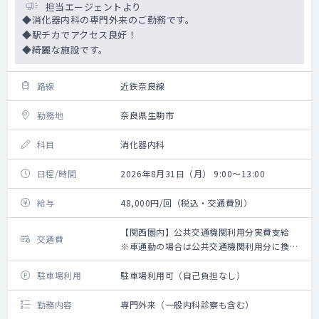
担当エージェントより
◆消化器内科の専門外来のご勤務です。
◆駅チカでアクセス良好！
◆綺麗な施設です。
路線
近鉄奈良線
勤務地
奈良県生駒市
科目
消化器内科
日程/時間
2026年8月31日（月） 9:00～13:00
給与
48,000円/回（税込・交通費別）
【関西圏内】公共交通機関利用分実費支給
交通費
※車通勤の場合は公共交通機関利用分に換算
して支給（高速代は支給無し）【関西圏外】
上限10,000円の支給
駐車場利用
駐車場利用可（自己負担なし）
勤務内容
専門外来（一般内科診察も含む）