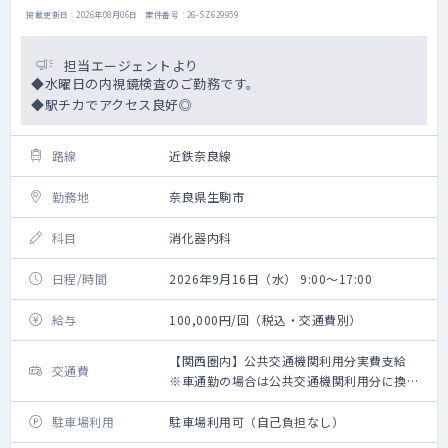
掲載更新日 : 2026年08月06日 案件番号 : 26-SZ629959
担当エージェントより
◆水曜日の内視鏡検査のご勤務です。
◆駅チカでアクセス良好◎
路線
近鉄奈良線
勤務地
奈良県生駒市
科目
消化器内科
日程/時間
2026年9月16日（水） 9:00～17:00
給与
100,000円/回（税込・交通費別）
【関西圏内】公共交通機関利用分実費支給
交通費
※車通勤の場合は公共交通機関利用分に換算
して支給（高速代は支給無し）【関西圏外】
上限10,000円の支給
駐車場利用
駐車場利用可（自己負担なし）