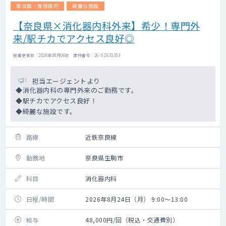
専攻医・専修医可
綺麗な施設
【奈良県×消化器内科外来】希少！専門外
来/駅チカでアクセス良好◎
掲載更新日 : 2026年08月06日 案件番号 : 26-SZ631353
担当エージェントより
◆消化器内科の専門外来のご勤務です。
◆駅チカでアクセス良好！
◆綺麗な施設です。
路線
近鉄奈良線
勤務地
奈良県生駒市
科目
消化器内科
日程/時間
2026年8月24日（月） 9:00～13:00
給与
48,000円/回（税込・交通費別）