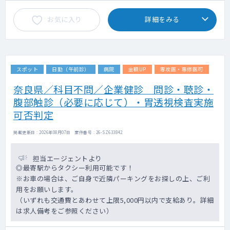
お気に入り
詳細をみる
スポット
日勤（午前診）
病院
金額UP
専攻医・専修医可
奈良県／科目不問／企業健診 問診・聴診・
腹部触診（必要に応じて）・胃透視検査実施
可否判定
掲載更新日 : 2026年08月07日 案件番号 : 26-SZ633842
担当エージェントより
◎最寄駅からタクシー利用可能です！
※お車の場合は、ご自身で近隣パーキングをお探しの上、ご利
用をお願いします。
（いずれも交通費とあわせて上限5,000円以内で支給あり。詳細
は求人備考をご参照ください）