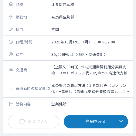
路線
ＪＲ関西本線
勤務地
奈良県生駒郡
科目
不問
日程/時間
2026年10月19日（月） 8:30～12:00
給与
35,000円/回（税込・交通費別）
【上限5,000円】公共交通機関利用分実費支
交通費
給 （車）ガソリン代20円/km＋高速代支給
車の場合の算出方法：1キロ20円（ガソリン
車通勤時の補足事項
代）+高速代（高速代支給分要領収書もしくは
ETC利用明細）
勤務内容
企業健診
お気に入り
詳細をみる