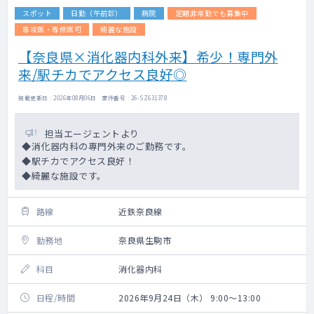
スポット
日勤（午前診）
病院
定期非常勤でも募集中
専攻医・専修医可
綺麗な施設
【奈良県×消化器内科外来】希少！専門外
来/駅チカでアクセス良好◎
掲載更新日 : 2026年08月06日 案件番号 : 26-SZ631378
担当エージェントより
◆消化器内科の専門外来のご勤務です。
◆駅チカでアクセス良好！
◆綺麗な施設です。
路線
近鉄奈良線
勤務地
奈良県生駒市
科目
消化器内科
日程/時間
2026年9月24日（木） 9:00～13:00