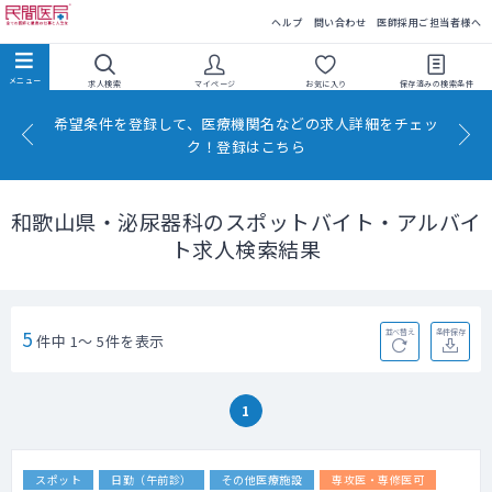
民間医局
ヘルプ
問い合わせ
医師採用ご担当者様へ
求人検索
マイページ
お気に入り
保存済みの
検索条件
希望条件を登録して、医療機関名などの求人詳細をチェッ
ク！登録はこちら
和歌山県・泌尿器科のスポットバイト・アルバイ
ト求人検索結果
5
並べ替え
条件保存
件中 1～ 5件を表示
1
スポット
日勤（午前診）
その他医療施設
専攻医・専修医可