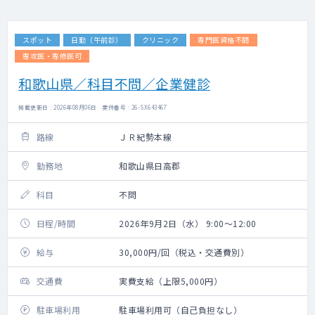
スポット
日勤（午前診）
クリニック
専門医資格不問
専攻医・専修医可
和歌山県／科目不問／企業健診
掲載更新日 : 2026年08月06日 案件番号 : 26-SX643467
路線
ＪＲ紀勢本線
勤務地
和歌山県日高郡
科目
不問
日程/時間
2026年9月2日（水） 9:00～12:00
給与
30,000円/回（税込・交通費別）
交通費
実費支給（上限5,000円）
駐車場利用
駐車場利用可（自己負担なし）