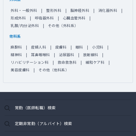
外科・一般外科
整形外科
脳神経外科
消化器外科
形成外科
呼吸器外科
心臓血管外科
乳腺/内分泌外科
その他（外科系）
他科系
麻酔科
産婦人科
皮膚科
眼科
小児科
精神科
耳鼻咽喉科
泌尿器科
放射線科
リハビリテーション科
救命救急科
緩和ケア科
美容皮膚科
その他（他科系）
常勤（医師転職）検索
定期非常勤（アルバイト）検索