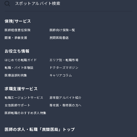
スポットアルバイト検索
保険/サービス
医師賠償責任保険
医師向け保険一覧
開業・承継支援
民間医局書店
お役立ち情報
はじめての転職ガイド
エリア別・転職市場
転職・バイト体験談
ドクターズマガジン
医療過誤判例集
キャリアコラム
求職支援サービス
転職エージェントサービス
非常勤アルバイト紹介
女性医師サポート
専攻医・専修医の方へ
医師転職のおすすめ求人特集
医師の求人・転職「民間医局」トップ