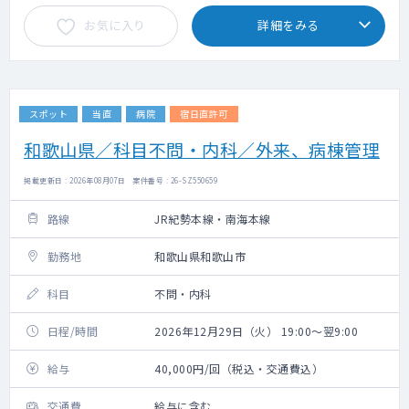
お気に入り
詳細をみる
スポット
当直
病院
宿日直許可
和歌山県／科目不問・内科／外来、病棟管理
掲載更新日 : 2026年08月07日 案件番号 : 26-SZ550659
路線
JR紀勢本線・南海本線
勤務地
和歌山県和歌山市
科目
不問・内科
日程/時間
2026年12月29日（火） 19:00～翌9:00
給与
40,000円/回（税込・交通費込）
交通費
給与に含む