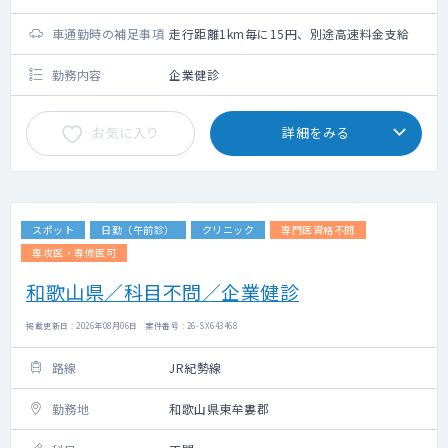
車通勤時の補足事項
走行距離1km毎に15円、別途高速料金支給
勤務内容
企業健診
お気に入り
詳細をみる
スポット
日勤（午前診）
クリニック
専門医資格不問
専攻医・専修医可
和歌山県／科目不問／企業健診
掲載更新日 : 2026年08月06日 案件番号 : 26-SX643468
路線
JR紀勢線
勤務地
和歌山県東牟婁郡