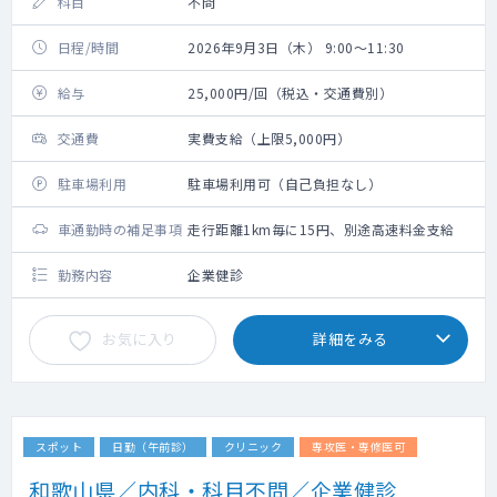
科目
不問
日程/時間
2026年9月3日（木） 9:00～11:30
給与
25,000円/回（税込・交通費別）
交通費
実費支給（上限5,000円）
駐車場利用
駐車場利用可（自己負担なし）
車通勤時の補足事項
走行距離1km毎に15円、別途高速料金支給
勤務内容
企業健診
お気に入り
詳細をみる
スポット
日勤（午前診）
クリニック
専攻医・専修医可
和歌山県／内科・科目不問／企業健診