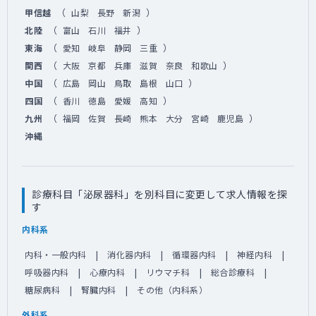
（
）
甲信越
山梨
長野
新潟
（
）
北陸
富山
石川
福井
（
）
東海
愛知
岐阜
静岡
三重
（
）
関西
大阪
京都
兵庫
滋賀
奈良
和歌山
（
）
中国
広島
岡山
鳥取
島根
山口
（
）
四国
香川
徳島
愛媛
高知
（
）
九州
福岡
佐賀
長崎
熊本
大分
宮崎
鹿児島
沖縄
診療科目「泌尿器科」を別科目に変更して求人情報を探
す
内科系
内科・一般内科
消化器内科
循環器内科
神経内科
呼吸器内科
心療内科
リウマチ科
総合診療科
糖尿病科
腎臓内科
その他（内科系）
外科系