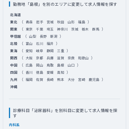
勤務地「島根」を別のエリアに変更して求人情報を探す
北海道
（
）
東北
青森
岩手
宮城
秋田
山形
福島
（
）
関東
東京
千葉
埼玉
神奈川
茨城
栃木
群馬
（
）
甲信越
山梨
長野
新潟
（
）
北陸
富山
石川
福井
（
）
東海
愛知
岐阜
静岡
三重
（
）
関西
大阪
京都
兵庫
滋賀
奈良
和歌山
（
）
中国
広島
岡山
鳥取
島根
山口
（
）
四国
香川
徳島
愛媛
高知
（
）
九州
福岡
佐賀
長崎
熊本
大分
宮崎
鹿児島
沖縄
診療科目「泌尿器科」を別科目に変更して求人情報を探
す
内科系