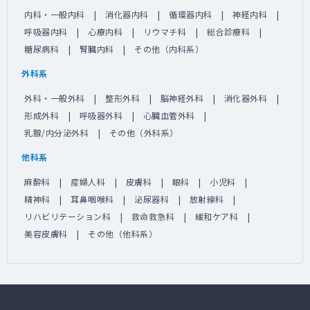
内科・一般内科
消化器内科
循環器内科
神経内科
呼吸器内科
心療内科
リウマチ科
総合診療科
糖尿病科
腎臓内科
その他（内科系）
外科系
外科・一般外科
整形外科
脳神経外科
消化器外科
形成外科
呼吸器外科
心臓血管外科
乳腺/内分泌外科
その他（外科系）
他科系
麻酔科
産婦人科
皮膚科
眼科
小児科
精神科
耳鼻咽喉科
泌尿器科
放射線科
リハビリテーション科
救命救急科
緩和ケア科
美容皮膚科
その他（他科系）