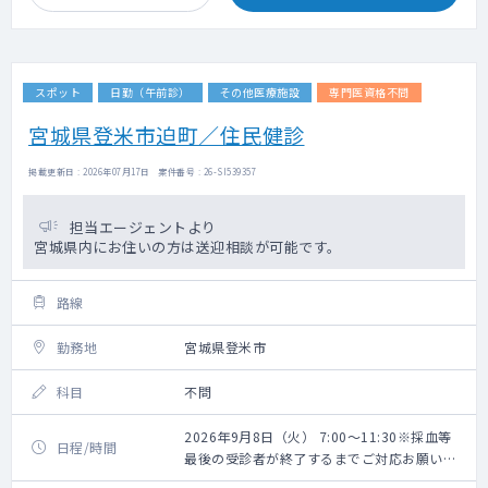
スポット
日勤（午前診）
その他医療施設
専門医資格不問
宮城県登米市迫町／住民健診
掲載更新日 : 2026年07月17日 案件番号 : 26-SI539357
担当エージェントより
宮城県内にお住いの方は送迎相談が可能です。
路線
勤務地
宮城県登米市
科目
不問
2026年9月8日（火） 7:00～11:30※採血等
日程/時間
最後の受診者が終了するまでご対応お願いい
たします。