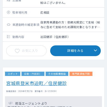
交通費
給はございません。
駐車場利用
応相談
自家用車通勤の方：依頼元規定にて支給（給
車通勤時の補足事項
与に含めて支給のため課税対象となります。
備考欄参照ください）
勤務内容
巡回健診（住民健診）
お気に入り
詳細をみる
スポット
日勤（午前診）
その他医療施設
専門医資格不問
宮城県登米市迫町／住民健診
掲載更新日 : 2026年07月17日 案件番号 : 26-SI539394
担当エージェントより