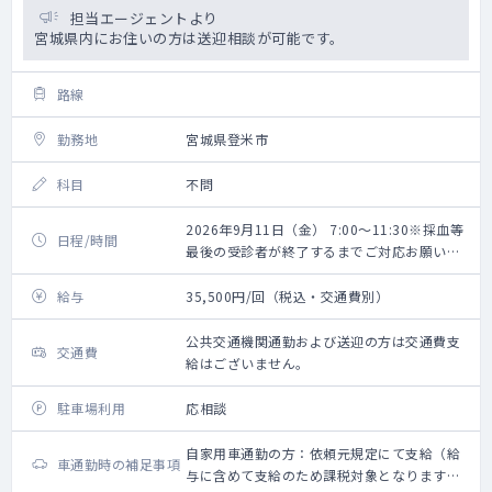
担当エージェントより
宮城県内にお住いの方は送迎相談が可能です。
路線
勤務地
宮城県登米市
科目
不問
2026年9月11日（金） 7:00～11:30※採血等
日程/時間
最後の受診者が終了するまでご対応お願いい
たします。
給与
35,500円/回（税込・交通費別）
公共交通機関通勤および送迎の方は交通費支
交通費
給はございません。
駐車場利用
応相談
自家用車通勤の方：依頼元規定にて支給（給
車通勤時の補足事項
与に含めて支給のため課税対象となります。