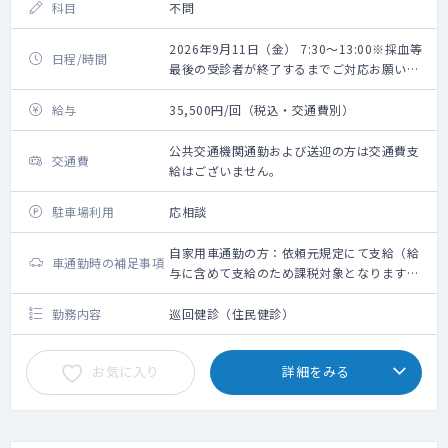
科目
不問
2026年9月11日（金） 7:30～13:00※採血等
日程/時間
最後の受診者が終了するまでご対応お願いい
たします。
給与
35,500円/回（税込・交通費別）
公共交通機関通勤および送迎の方は交通費支
交通費
給はございません。
駐車場利用
応相談
自家用車通勤の方：依頼元規定にて支給（給
車通勤時の補足事項
与に含めて支給のため課税対象となります。
備考欄参照ください）
勤務内容
巡回健診（住民健診）
お気に入り
詳細をみる