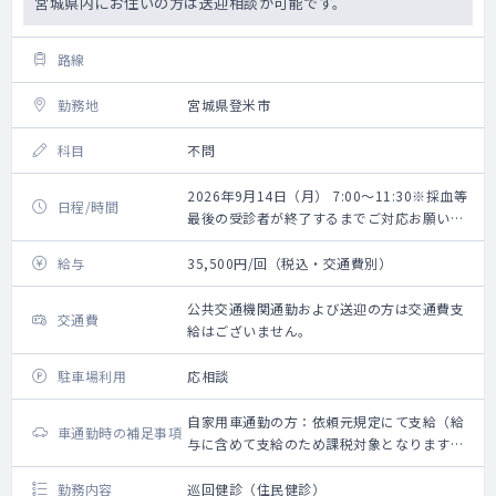
宮城県内にお住いの方は送迎相談が可能です。
路線
勤務地
宮城県登米市
科目
不問
2026年9月14日（月） 7:00～11:30※採血等
日程/時間
最後の受診者が終了するまでご対応お願いい
たします。
給与
35,500円/回（税込・交通費別）
公共交通機関通勤および送迎の方は交通費支
交通費
給はございません。
駐車場利用
応相談
自家用車通勤の方：依頼元規定にて支給（給
車通勤時の補足事項
与に含めて支給のため課税対象となります。
備考欄参照ください）
勤務内容
巡回健診（住民健診）