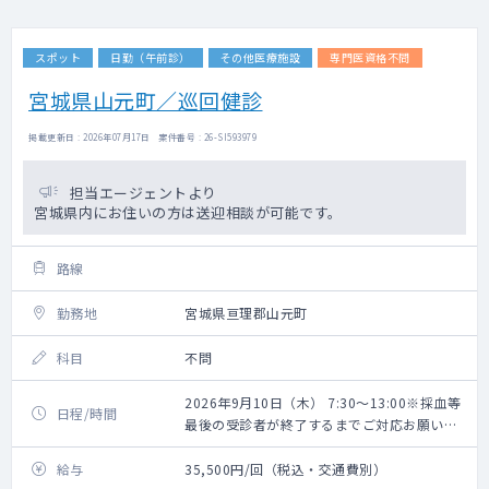
スポット
日勤（午前診）
その他医療施設
専門医資格不問
宮城県山元町／巡回健診
掲載更新日 : 2026年07月17日 案件番号 : 26-SI593979
担当エージェントより
宮城県内にお住いの方は送迎相談が可能です。
路線
勤務地
宮城県亘理郡山元町
科目
不問
2026年9月10日（木） 7:30～13:00※採血等
日程/時間
最後の受診者が終了するまでご対応お願いい
たします。
給与
35,500円/回（税込・交通費別）