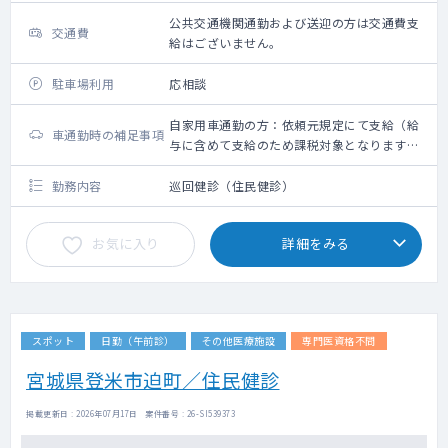
公共交通機関通勤および送迎の方は交通費支
交通費
給はございません。
駐車場利用
応相談
自家用車通勤の方：依頼元規定にて支給（給
車通勤時の補足事項
与に含めて支給のため課税対象となります。
備考欄参照ください）
勤務内容
巡回健診（住民健診）
お気に入り
詳細をみる
スポット
日勤（午前診）
その他医療施設
専門医資格不問
宮城県登米市迫町／住民健診
掲載更新日 : 2026年07月17日 案件番号 : 26-SI539373