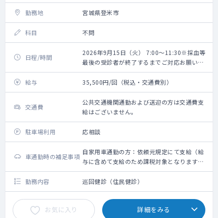
勤務地
宮城県登米市
科目
不問
2026年9月15日（火） 7:00～11:30※採血等
日程/時間
最後の受診者が終了するまでご対応お願いい
たします。
給与
35,500円/回（税込・交通費別）
公共交通機関通勤および送迎の方は交通費支
交通費
給はございません。
駐車場利用
応相談
自家用車通勤の方：依頼元規定にて支給（給
車通勤時の補足事項
与に含めて支給のため課税対象となります。
備考欄参照ください）
勤務内容
巡回健診（住民健診）
お気に入り
詳細をみる