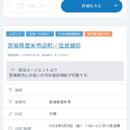
お気に入り
詳細をみる
スポット
日勤（午前診）
その他医療施設
専門医資格不問
宮城県登米市迫町／住民健診
掲載更新日 : 2026年07月17日 案件番号 : 26-SI539352
担当エージェントより
宮城県内にお住いの方は送迎相談が可能です。
路線
勤務地
宮城県登米市
科目
不問
2026年9月4日（金） 7:00～11:30※採血等
日程/時間