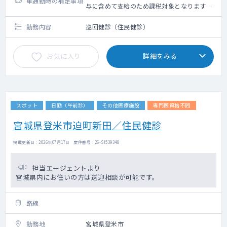
車通勤時の補足事項
与に含めて支給のため課税対象となります。
備考欄参照ください）
勤務内容
巡回健診（住民健診）
お気に入り
詳細をみる
スポット
日勤（午前診）
その他医療施設
専門医資格不問
宮城県登米市迫町新田／住民健診
掲載更新日 : 2026年07月17日 案件番号 : 26-SI539348
担当エージェントより
宮城県内にお住いの方は送迎相談が可能です。
路線
勤務地
宮城県登米市