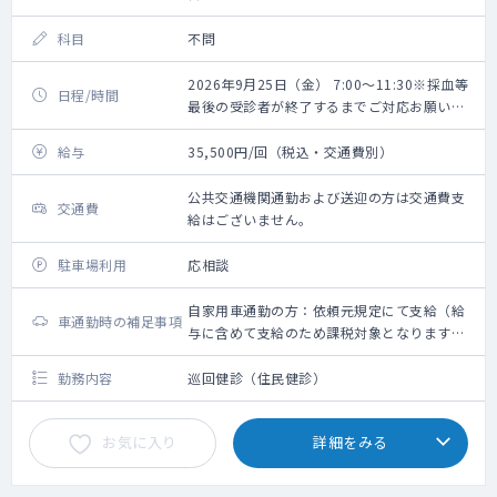
科目
不問
2026年9月25日（金） 7:00～11:30※採血等
日程/時間
最後の受診者が終了するまでご対応お願いい
たします。
給与
35,500円/回（税込・交通費別）
公共交通機関通勤および送迎の方は交通費支
交通費
給はございません。
駐車場利用
応相談
自家用車通勤の方：依頼元規定にて支給（給
車通勤時の補足事項
与に含めて支給のため課税対象となります。
備考欄参照ください）
勤務内容
巡回健診（住民健診）
お気に入り
詳細をみる