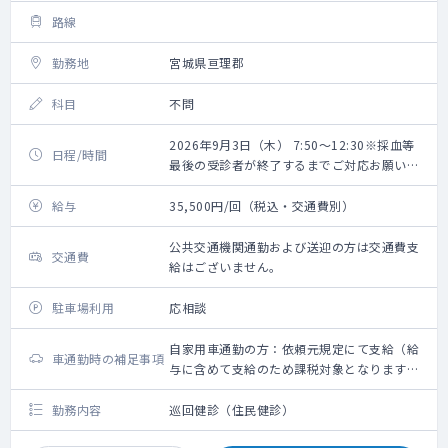
路線
勤務地
宮城県亘理郡
科目
不問
2026年9月3日（木） 7:50～12:30※採血等
日程/時間
最後の受診者が終了するまでご対応お願いい
たします。
給与
35,500円/回（税込・交通費別）
公共交通機関通勤および送迎の方は交通費支
交通費
給はございません。
駐車場利用
応相談
自家用車通勤の方：依頼元規定にて支給（給
車通勤時の補足事項
与に含めて支給のため課税対象となります。
備考欄参照ください）
勤務内容
巡回健診（住民健診）