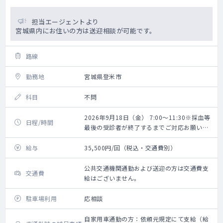
担当エージェントより
宮城県内にお住いの方は送迎相談が可能です。
路線
勤務地
宮城県登米市
科目
不問
2026年9月18日（金） 7:00～11:30※採血等
日程/時間
最後の受診者が終了するまでご対応お願いい
たします。
給与
35,500円/回（税込・交通費別）
公共交通機関通勤および送迎の方は交通費支
交通費
給はございません。
駐車場利用
応相談
自家用車通勤の方：依頼元規定にて支給（給