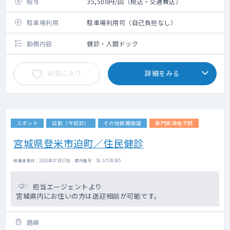
給与
35,500円/回（税込・交通費込）
駐車場利用
駐車場利用可（自己負担なし）
勤務内容
健診・人間ドック
お気に入り
詳細をみる
スポット
日勤（午前診）
その他医療施設
専門医資格不問
宮城県登米市迫町／住民健診
掲載更新日 : 2026年07月17日 案件番号 : 26-SI539395
担当エージェントより
宮城県内にお住いの方は送迎相談が可能です。
路線