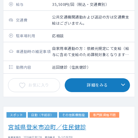
給与
35,500円/回（税込・交通費別）
公共交通機関通勤および送迎の方は交通費支
交通費
給はございません。
駐車場利用
応相談
自家用車通勤の方：依頼元規定にて支給（給
車通勤時の補足事項
与に含めて支給のため課税対象となります。
備考欄参照ください）
勤務内容
巡回健診（住民健診）
お気に入り
詳細をみる
スポット
日勤（午前診）
その他医療施設
専門医資格不問
宮城県登米市迫町／住民健診
掲載更新日 : 2026年07月17日 案件番号 : 26-SI539358