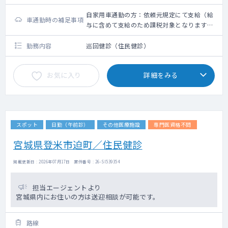
自家用車通勤の方：依頼元規定にて支給（給
車通勤時の補足事項
与に含めて支給のため課税対象となります。
備考欄参照ください）
勤務内容
巡回健診（住民健診）
お気に入り
詳細をみる
スポット
日勤（午前診）
その他医療施設
専門医資格不問
宮城県登米市迫町／住民健診
掲載更新日 : 2026年07月17日 案件番号 : 26-SI539354
担当エージェントより
宮城県内にお住いの方は送迎相談が可能です。
路線