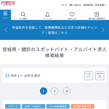
民間医局
ヘルプ
問い合わせ
医師採用ご担当者様へ
求人検索
マイページ
お気に入り
保存済みの
検索条件
希望条件を登録して、医療機関名などの求人詳細をチェッ
ク！登録はこちら
宮城県・健診のスポットバイト・アルバイト求人
検索結果
22
並べ替え
条件保存
件中 1～ 20件を表示
1
2
スポット
日勤（午前診）
その他医療施設
専門医資格不問