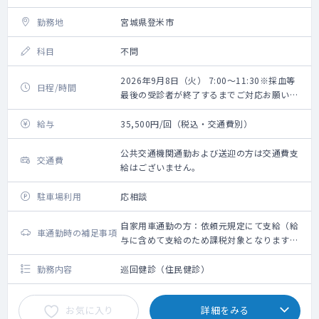
勤務地
宮城県登米市
科目
不問
2026年9月8日（火） 7:00～11:30※採血等
日程/時間
最後の受診者が終了するまでご対応お願いい
たします。
給与
35,500円/回（税込・交通費別）
公共交通機関通勤および送迎の方は交通費支
交通費
給はございません。
駐車場利用
応相談
自家用車通勤の方：依頼元規定にて支給（給
車通勤時の補足事項
与に含めて支給のため課税対象となります。
備考欄参照ください）
勤務内容
巡回健診（住民健診）
お気に入り
詳細をみる