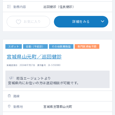
備考欄参照ください）
勤務内容
巡回健診（住民健診）
お気に入り
詳細をみる
スポット
日勤（午前診）
その他医療施設
専門医資格不問
宮城県山元町／巡回健診
掲載更新日 : 2026年07月17日 案件番号 : 26-SI593980
担当エージェントより
宮城県内にお住いの方は送迎相談が可能です。
路線
勤務地
宮城県亘理郡山元町