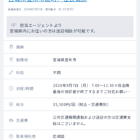
掲載更新日 : 2026年07月17日 案件番号 : 26-SI539353
担当エージェントより
宮城県内にお住いの方は送迎相談が可能です。
路線
勤務地
宮城県登米市
科目
不問
2026年9月7日（月） 7:00～11:30※採血等
日程/時間
最後の受診者が終了するまでご対応お願いい
たします。
給与
35,500円/回（税込・交通費別）
公共交通機関通勤および送迎の方は交通費支
交通費
給はございません。
駐車場利用
応相談