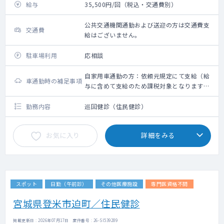
給与
35,500円/回（税込・交通費別）
公共交通機関通勤および送迎の方は交通費支
交通費
給はございません。
駐車場利用
応相談
自家用車通勤の方：依頼元規定にて支給（給
車通勤時の補足事項
与に含めて支給のため課税対象となります。
備考欄参照ください）
勤務内容
巡回健診（住民健診）
お気に入り
詳細をみる
スポット
日勤（午前診）
その他医療施設
専門医資格不問
宮城県登米市迫町／住民健診
掲載更新日 : 2026年07月17日 案件番号 : 26-SI539289