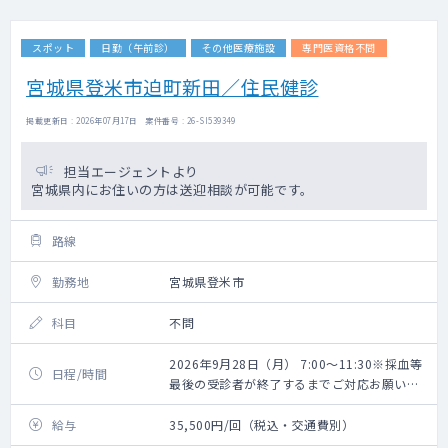
スポット
日勤（午前診）
その他医療施設
専門医資格不問
宮城県登米市迫町新田／住民健診
掲載更新日 : 2026年07月17日 案件番号 : 26-SI539349
担当エージェントより
宮城県内にお住いの方は送迎相談が可能です。
路線
勤務地
宮城県登米市
科目
不問
2026年9月28日（月） 7:00～11:30※採血等
日程/時間
最後の受診者が終了するまでご対応お願いい
たします。
給与
35,500円/回（税込・交通費別）