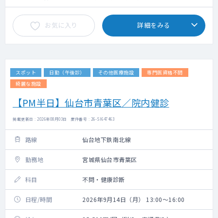
お気に入り
詳細をみる
スポット
日勤（午後診）
その他医療施設
専門医資格不問
綺麗な施設
【PM半日】仙台市青葉区／院内健診
掲載更新日 : 2026年08月03日 案件番号 : 26-SI647463
路線
仙台地下鉄南北線
勤務地
宮城県仙台市青葉区
科目
不問・健康診断
日程/時間
2026年9月14日（月） 13:00～16:00