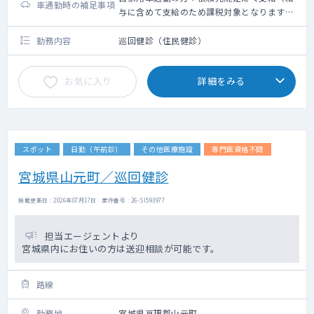
車通勤時の補足事項
与に含めて支給のため課税対象となります。
備考欄参照ください）
勤務内容
巡回健診（住民健診）
お気に入り
詳細をみる
スポット
日勤（午前診）
その他医療施設
専門医資格不問
宮城県山元町／巡回健診
掲載更新日 : 2026年07月17日 案件番号 : 26-SI593977
担当エージェントより
宮城県内にお住いの方は送迎相談が可能です。
路線
勤務地
宮城県亘理郡山元町