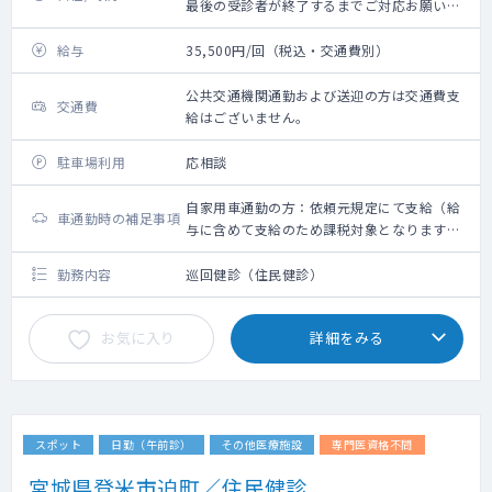
最後の受診者が終了するまでご対応お願いい
たします。
給与
35,500円/回（税込・交通費別）
公共交通機関通勤および送迎の方は交通費支
交通費
給はございません。
駐車場利用
応相談
自家用車通勤の方：依頼元規定にて支給（給
車通勤時の補足事項
与に含めて支給のため課税対象となります。
備考欄参照ください）
勤務内容
巡回健診（住民健診）
お気に入り
詳細をみる
スポット
日勤（午前診）
その他医療施設
専門医資格不問
宮城県登米市迫町／住民健診