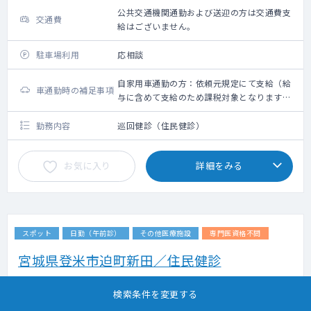
公共交通機関通勤および送迎の方は交通費支
交通費
給はございません。
駐車場利用
応相談
自家用車通勤の方：依頼元規定にて支給（給
車通勤時の補足事項
与に含めて支給のため課税対象となります。
備考欄参照ください）
勤務内容
巡回健診（住民健診）
お気に入り
詳細をみる
スポット
日勤（午前診）
その他医療施設
専門医資格不問
宮城県登米市迫町新田／住民健診
掲載更新日 : 2026年07月17日 案件番号 : 26-SI539350
検索条件を変更する