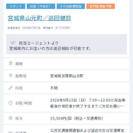
スポット
日勤（午前診）
その他医療施設
専門医資格不問
宮城県山元町／巡回健診
掲載更新日 : 2026年07月17日 案件番号 : 26-SI593985
担当エージェントより
宮城県内にお住いの方は送迎相談が可能です。
路線
勤務地
宮城県亘理郡山元町
科目
不問
2026年9月13日（日） 7:30～13:00※採血等
日程/時間
最後の受診者が終了するまでご対応お願いい
たします。
給与
35,500円/回（税込・交通費別）
公共交通機関通勤および送迎の方は交通費支