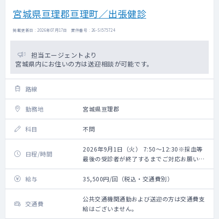
宮城県亘理郡亘理町／出張健診
掲載更新日 : 2026年07月17日 案件番号 : 26-SI575724
担当エージェントより
宮城県内にお住いの方は送迎相談が可能です。
路線
勤務地
宮城県亘理郡
科目
不問
2026年9月1日（火） 7:50～12:30※採血等
日程/時間
最後の受診者が終了するまでご対応お願いい
たします。
給与
35,500円/回（税込・交通費別）
公共交通機関通勤および送迎の方は交通費支
交通費
給はございません。