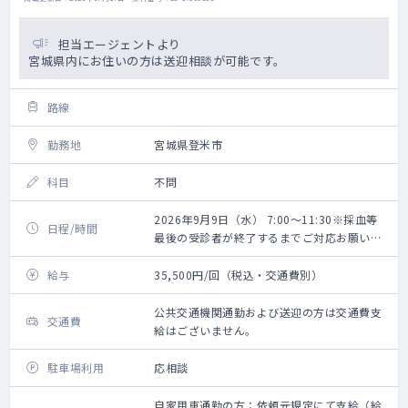
担当エージェントより
宮城県内にお住いの方は送迎相談が可能です。
路線
勤務地
宮城県登米市
科目
不問
2026年9月9日（水） 7:00～11:30※採血等
日程/時間
最後の受診者が終了するまでご対応お願いい
たします。
給与
35,500円/回（税込・交通費別）
公共交通機関通勤および送迎の方は交通費支
交通費
給はございません。
駐車場利用
応相談
自家用車通勤の方：依頼元規定にて支給（給