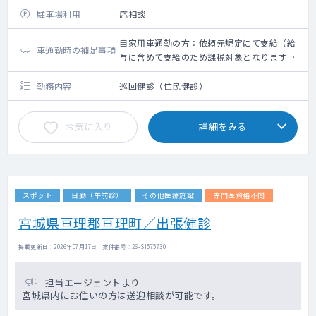
駐車場利用
応相談
自家用車通勤の方：依頼元規定にて支給（給
車通勤時の補足事項
与に含めて支給のため課税対象となります。
備考欄参照ください）
勤務内容
巡回健診（住民健診）
お気に入り
詳細をみる
スポット
日勤（午前診）
その他医療施設
専門医資格不問
宮城県亘理郡亘理町／出張健診
掲載更新日 : 2026年07月17日 案件番号 : 26-SI575730
担当エージェントより
宮城県内にお住いの方は送迎相談が可能です。