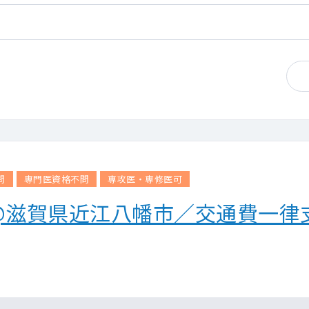
問
専門医資格不問
専攻医・専修医可
@滋賀県近江八幡市／交通費一律