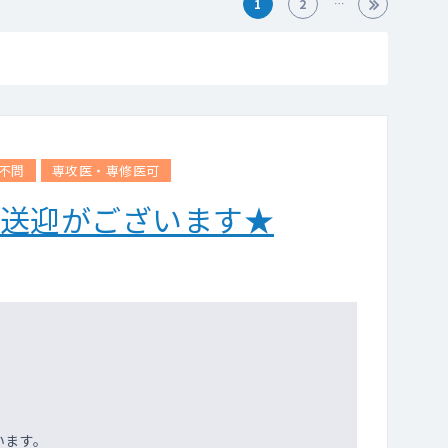
1
2
不問
専攻医・専修医可
の送迎がございます★
います。