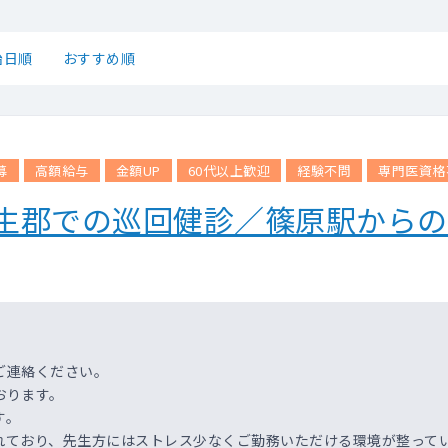
始日順
おすすめ順
募
高額給与
金額UP
60代以上歓迎
経験不問
専門医資格
蒲生郡での巡回健診／篠原駅から
ご連絡ください。
おります。
す。
れており、先生方にはストレス少なくご勤務いただける環境が整って