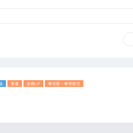
設
急募
金額UP
専攻医・専修医可