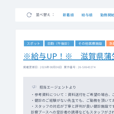
並べ替え ：
新着順
給与順
勤務開
スポット
日勤（午後診）
その他医療施設
急
※給与UP！※ 滋賀県
掲載更新日 : 2026年08月06日 案件番号 : 26-SX643274
担当エージェントより
・参考資料について：資料送付をご希望の場合、
・健診のご経験がない先生でも、ご勤務を頂いて
・スタッフの対応が丁寧と評判が良い健診施設で
診察ブースへの受診者の誘導などもスタッフがさ