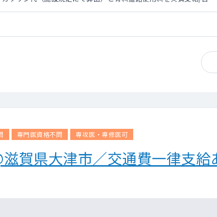
問
専門医資格不問
専攻医・専修医可
@滋賀県大津市／交通費一律支給