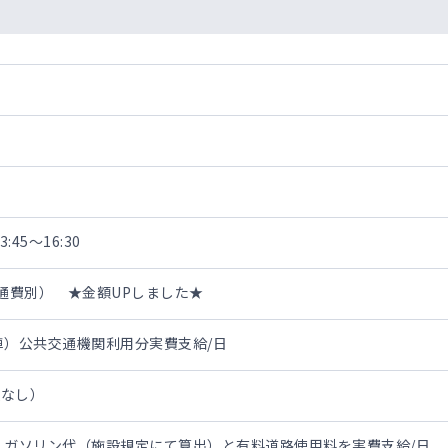
:45～16:30
・交通費別） ★金額UPしました★
電車）公共交通機関利用分実費支給/日
担なし）
（車）ガソリン代（施設規定にて算出）と有料道路使用料を実費支給/日