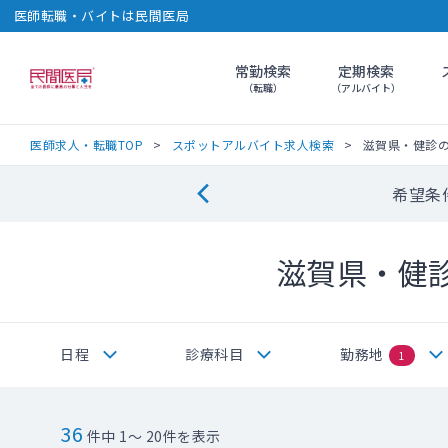
医師転職・バイトは民間医局
常勤検索
定期検索
民間医局
（転職）
（アルバイト）
医師求人・転職TOP
スポットアルバイト求人検索
滋賀県・健診
希望条
滋賀県・健
日程
診療科目
勤務地
1
36
件中 1～ 20件を表示