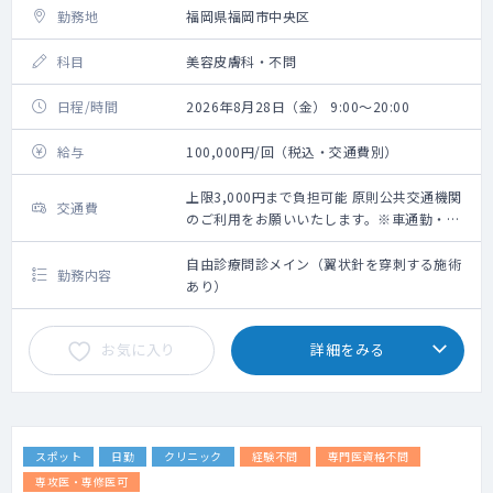
勤務地
福岡県福岡市中央区
科目
美容皮膚科・不問
日程/時間
2026年8月28日（金） 9:00～20:00
給与
100,000円/回（税込・交通費別）
上限3,000円まで負担可能 原則公共交通機関
交通費
のご利用をお願いいたします。※車通勤・タ
クシー利用要相談
自由診療問診メイン（翼状針を穿刺する施術
勤務内容
あり）
お気に入り
詳細をみる
スポット
日勤
クリニック
経験不問
専門医資格不問
専攻医・専修医可