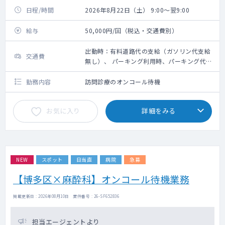
日程/時間
2026年8月22日（土） 9:00～翌9:00
給与
50,000円/回（税込・交通費別）
出動時：有料道路代の支給（ガソリン代支給
交通費
無し）、 パーキング利用時、パーキング代は
その場で看護師が清算します
勤務内容
訪問診療のオンコール待機
お気に入り
詳細をみる
NEW
スポット
日当直
病院
急募
【博多区×麻酔科】オンコール待機業務
掲載更新日 : 2026年08月10日 案件番号 : 26-SF652836
担当エージェントより