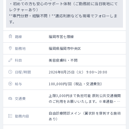
・初めての方も安心のサポート体制（ご勤務前に当日現地にて
レクチャーあり）
**専門分野・経験不問！**適応判断なども現場でフォローしま
す。
路線
福岡市営七隈線
勤務地
福岡県福岡市中央区
科目
美容皮膚科・不問
日程/時間
2026年8月25日（火） 9:00～20:00
給与
100,000円/回（税込・交通費別）
上限3,000円まで負担可能 原則公共交通機関
交通費
のご利用をお願いいたします。※車通勤・タ
クシー利用要相談
自由診療問診メイン（翼状針を穿刺する施術
勤務内容
あり）