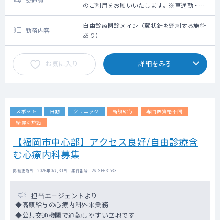
交通費
のご利用をお願いいたします。※車通勤・タ
クシー利用要相談
自由診療問診メイン（翼状針を穿刺する施術
勤務内容
あり）
お気に入り
詳細をみる
スポット
日勤
クリニック
高額給与
専門医資格不問
綺麗な施設
【福岡市中心部】アクセス良好/自由診療含
む心療内科募集
掲載更新日 : 2026年07月31日 案件番号 : 26-SF631533
担当エージェントより
◆高額給与の心療内科外来業務
◆公共交通機関で通勤しやすい立地です