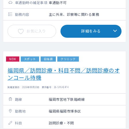
車通勤時の補足事項
車通勤不可
勤務内容
主に外来、診察等に関わる業務
お気に入り
詳細をみる
NEW
スポット
日当直
クリニック
福岡県／訪問診療・科目不問／訪問診療のオ
ンコール待機
掲載更新日 : 2026年08月10日 案件番号 : 26-SF641474
路線
福岡市営地下鉄箱崎線
勤務地
福岡県福岡市博多区
科目
訪問診療・不問