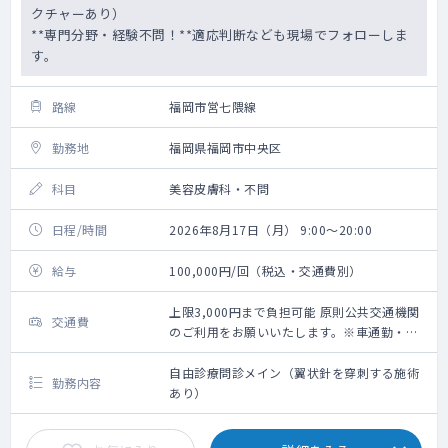
クチャーあり）
**専門分野・経験不問！**適応判断なども現場でフォローしま
す。
路線
福岡市営七隈線
勤務地
福岡県福岡市中央区
科目
美容皮膚科・不問
日程/時間
2026年8月17日（月） 9:00～20:00
給与
100,000円/回（税込・交通費別）
上限3,000円まで負担可能 原則公共交通機関
交通費
のご利用をお願いいたします。※車通勤・タ
クシー利用要相談
自由診療問診メイン（翼状針を穿刺する施術
勤務内容
あり）