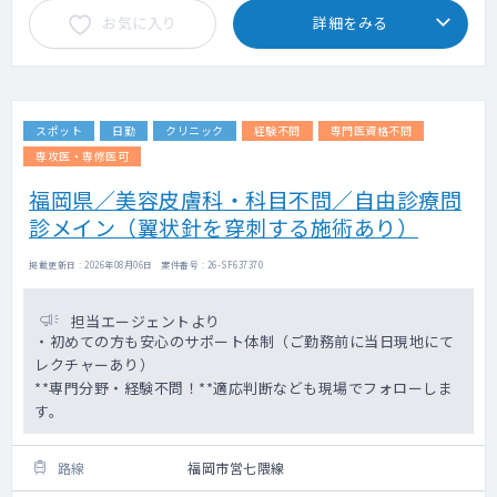
お気に入り
詳細をみる
スポット
日勤
クリニック
経験不問
専門医資格不問
専攻医・専修医可
福岡県／美容皮膚科・科目不問／自由診療問
診メイン（翼状針を穿刺する施術あり）
掲載更新日 : 2026年08月06日 案件番号 : 26-SF637370
担当エージェントより
・初めての方も安心のサポート体制（ご勤務前に当日現地にて
レクチャーあり）
**専門分野・経験不問！**適応判断なども現場でフォローしま
す。
路線
福岡市営七隈線