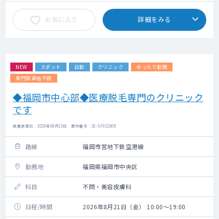
お気に入り
詳細をみる
NEW
スポット
日勤
クリニック
ゆったり勤務
専門医資格不問
◆福岡市中心部◆医療脱毛専門のクリニック
です
掲載更新日 : 2026年08月10日 案件番号 : 26-SF652808
路線
福岡市営地下鉄空港線
勤務地
福岡県福岡市中央区
科目
不問・美容皮膚科
日程/時間
2026年8月21日（金） 10:00～19:00