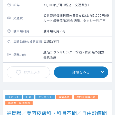
給与
70,000円/回（税込・交通費別）
公共交通機関利用分実費支給(上限5,000円)※
交通費
ルート最安値/IC料金適用。タクシー利用不
可。
駐車場利用
駐車場利用不可
車通勤時の補足事項
車通勤不可
脱毛カウンセリング・診察・医薬品の処方・
勤務内容
美肌治療
お気に入り
詳細をみる
スポット
日勤
クリニック
経験不問
専門医資格不問
専攻医・専修医可
福岡県／美容皮膚科・科目不問／自由診療問