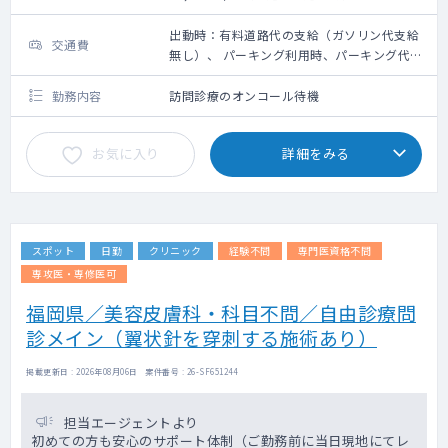
出動時：有料道路代の支給（ガソリン代支給
交通費
無し）、 パーキング利用時、パーキング代は
その場で看護師が清算します
勤務内容
訪問診療のオンコール待機
お気に入り
詳細をみる
スポット
日勤
クリニック
経験不問
専門医資格不問
専攻医・専修医可
福岡県／美容皮膚科・科目不問／自由診療問
診メイン（翼状針を穿刺する施術あり）
掲載更新日 : 2026年08月06日 案件番号 : 26-SF651244
担当エージェントより
初めての方も安心のサポート体制（ご勤務前に当日現地にてレ