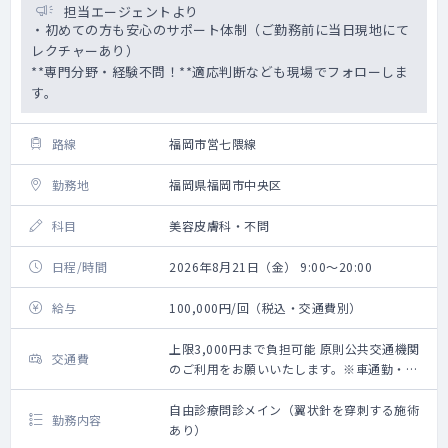
担当エージェントより
・初めての方も安心のサポート体制（ご勤務前に当日現地にて
レクチャーあり）
**専門分野・経験不問！**適応判断なども現場でフォローしま
す。
路線
福岡市営七隈線
勤務地
福岡県福岡市中央区
科目
美容皮膚科・不問
日程/時間
2026年8月21日（金） 9:00～20:00
給与
100,000円/回（税込・交通費別）
上限3,000円まで負担可能 原則公共交通機関
交通費
のご利用をお願いいたします。※車通勤・タ
クシー利用要相談
自由診療問診メイン（翼状針を穿刺する施術
勤務内容
あり）