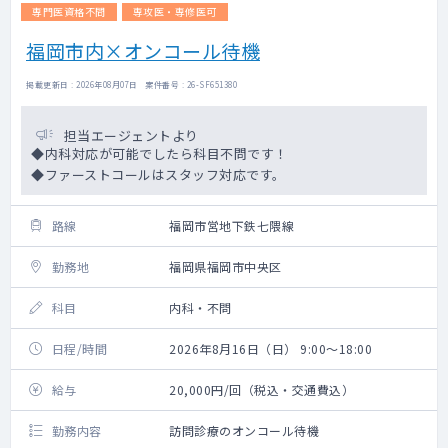
専門医資格不問
専攻医・専修医可
福岡市内×オンコール待機
掲載更新日 : 2026年08月07日 案件番号 : 26-SF651380
担当エージェントより
◆内科対応が可能でしたら科目不問です！
◆ファーストコールはスタッフ対応です。
路線
福岡市営地下鉄七隈線
勤務地
福岡県福岡市中央区
科目
内科・不問
日程/時間
2026年8月16日（日） 9:00～18:00
給与
20,000円/回（税込・交通費込）
勤務内容
訪問診療のオンコール待機