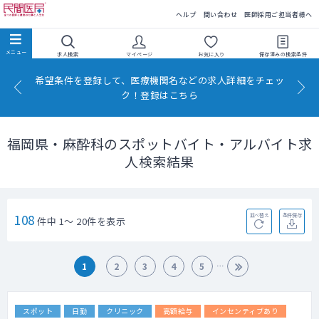
民間医局
ヘルプ
問い合わせ
医師採用ご担当者様へ
求人検索
マイページ
お気に入り
保存済みの
検索条件
希望条件を登録して、医療機関名などの求人詳細をチェッ
ク！登録はこちら
福岡県・麻酔科のスポットバイト・アルバイト求
人検索結果
108
並べ替え
条件保存
件中 1～ 20件を表示
1
2
3
4
5
スポット
日勤
クリニック
高額給与
インセンティブあり