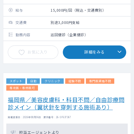
給与
15,000円/回（税込・交通費別）
交通費
別途3,000円支給
勤務内容
巡回健診（企業健診）
お気に入り
詳細をみる
スポット
日勤
クリニック
経験不問
専門医資格不問
専攻医・専修医可
福岡県／美容皮膚科・科目不問／自由診療問
診メイン（翼状針を穿刺する施術あり）
掲載更新日 : 2026年08月06日 案件番号 : 26-SF637367
担当エージェントより