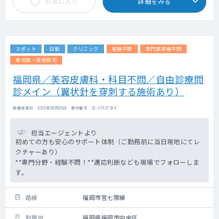
お気に入り
詳細をみる
スポット
日勤
クリニック
経験不問
専門医資格不問
専攻医・専修医可
福岡県／美容皮膚科・科目不問／自由診療問
診メイン（翼状針を穿刺する施術あり）
掲載更新日 : 2026年08月06日 案件番号 : 26-SF637384
担当エージェントより
初めての方も安心のサポート体制（ご勤務前に当日現地にてレ
クチャーあり）
**専門分野・経験不問！**適応判断なども現場でフォローしま
す。
路線
福岡市営七隈線
勤務地
福岡県福岡市中央区