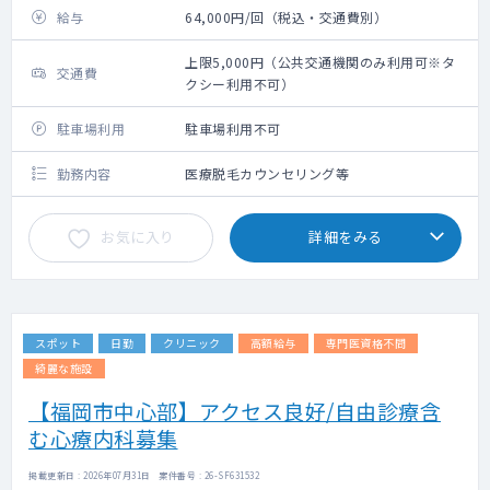
給与
64,000円/回（税込・交通費別）
上限5,000円（公共交通機関のみ利用可※タ
交通費
クシー利用不可）
駐車場利用
駐車場利用不可
勤務内容
医療脱毛カウンセリング等
お気に入り
詳細をみる
スポット
日勤
クリニック
高額給与
専門医資格不問
綺麗な施設
【福岡市中心部】アクセス良好/自由診療含
む心療内科募集
掲載更新日 : 2026年07月31日 案件番号 : 26-SF631532