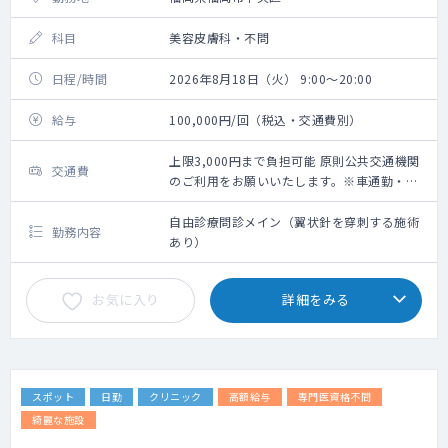
科目
美容皮膚科・不問
日程/時間
2026年8月18日（火） 9:00～20:00
給与
100,000円/回（税込・交通費別）
上限3,000円まで負担可能 原則公共交通機関
交通費
のご利用をお願いいたします。※車通勤・タ
クシー利用要相談
自由診療問診メイン（翼状針を穿刺する施術
勤務内容
あり）
お気に入り
詳細をみる
スポット
日勤
クリニック
高額給与
専門医資格不問
綺麗な施設