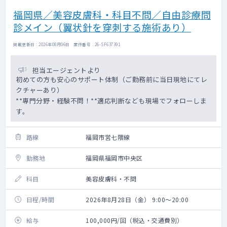
福岡県／美容皮膚科・科目不問／自由診療問
診メイン（翼状針を穿刺する施術あり）
掲載更新日 : 2026年08月06日 案件番号 : 26-SF637391
担当エージェントより
初めての方も安心のサポート体制（ご勤務前に当日現地にてレ
クチャーあり）
**専門分野・経験不問！**適応判断なども現場でフォローしま
す。
路線
福岡市営七隈線
勤務地
福岡県福岡市中央区
科目
美容皮膚科・不問
日程/時間
2026年8月28日（金） 9:00～20:00
給与
100,000円/回（税込・交通費別）