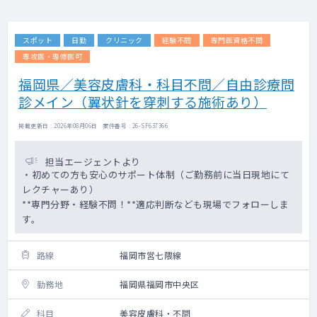
スポット
日勤
クリニック
経験不問
専門医資格不問
専攻医・専修医可
福岡県／美容皮膚科・科目不問／自由診療問
診メイン（翼状針を穿刺する施術あり）
掲載更新日 : 2026年08月06日 案件番号 : 26-SF637366
担当エージェントより
・初めての方も安心のサポート体制（ご勤務前に当日現地にて
レクチャーあり）
**専門分野・経験不問！**適応判断なども現場でフォローしま
す。
路線
福岡市営七隈線
勤務地
福岡県福岡市中央区
科目
美容皮膚科・不問