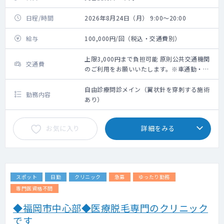
日程/時間
2026年8月24日（月） 9:00～20:00
給与
100,000円/回（税込・交通費別）
上限3,000円まで負担可能 原則公共交通機関
交通費
のご利用をお願いいたします。※車通勤・タ
クシー利用要相談
自由診療問診メイン（翼状針を穿刺する施術
勤務内容
あり）
お気に入り
詳細をみる
スポット
日勤
クリニック
急募
ゆったり勤務
専門医資格不問
◆福岡市中心部◆医療脱毛専門のクリニック
です