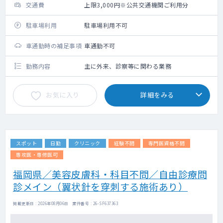
交通費
上限3,000円※公共交通機関ご利用分
駐車場利用
駐車場利用不可
車通勤時の補足事項
車通勤不可
勤務内容
主に外来、診察等に関わる業務
お気に入り
詳細をみる
スポット
日勤
クリニック
経験不問
専門医資格不問
専攻医・専修医可
福岡県／美容皮膚科・科目不問／自由診療問
診メイン（翼状針を穿刺する施術あり）
掲載更新日 : 2026年08月06日 案件番号 : 26-SF637363