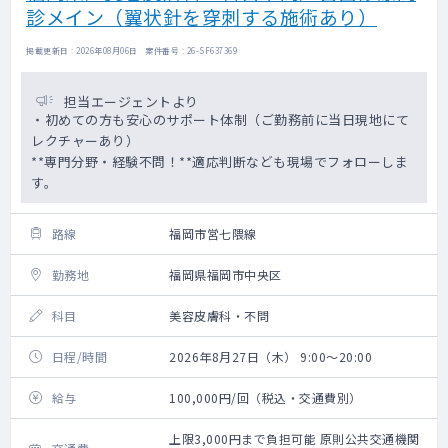
診メイン（翼状針を穿刺する施術あり）
掲載更新日 : 2026年08月06日 案件番号 : 26-SF637369
担当エージェントより
・初めての方も安心のサポート体制（ご勤務前に当日現地にて
レクチャーあり）
**専門分野・経験不問！**適応判断なども現場でフォローしま
す。
路線
福岡市営七隈線
勤務地
福岡県福岡市中央区
科目
美容皮膚科・不問
日程/時間
2026年8月27日（木） 9:00～20:00
給与
100,000円/回（税込・交通費別）
上限3,000円まで負担可能 原則公共交通機関