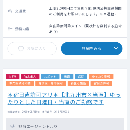
上限3,000円まで負担可能 原則公共交通機関
交通費
のご利用をお願いいたします。※車通勤・タ
クシー利用要相談
自由診療問診メイン（翼状針を穿刺する施術
勤務内容
あり）
お気に入り
詳細をみる
NEW
独占求人
スポット
当直
病院
ゆったり勤務
専門医資格不問
専攻医・専修医可
綺麗な施設
宿日直許可
＊宿日直許可アリ＊【北九州市×当直】ゆっ
たりとした日曜日・当直のご勤務です
掲載更新日 : 2026年08月10日 案件番号 : 26-SF650931
担当エージェントより