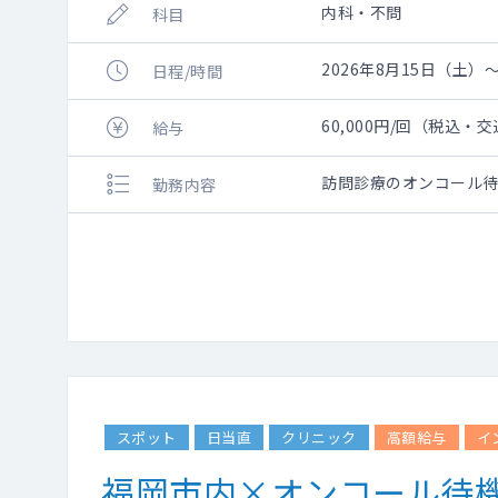
内科・不問
科目
2026年8月15日（土）～
日程/時間
60,000円/回（税込・
給与
訪問診療のオンコール
勤務内容
スポット
日当直
クリニック
高額給与
イ
福岡市内×オンコール待機