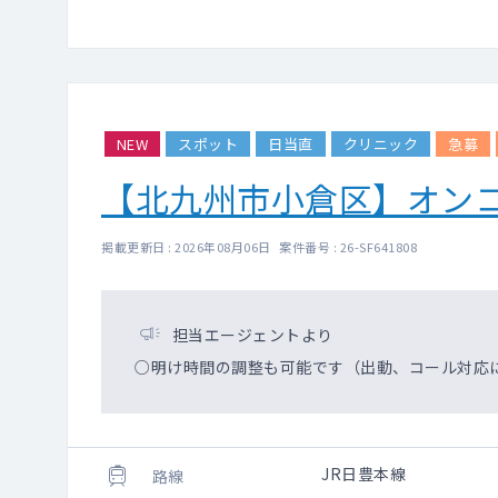
NEW
スポット
日当直
クリニック
急募
【北九州市小倉区】オン
掲載更新日 : 2026年08月06日 案件番号 : 26-SF641808
担当エージェントより
○明け時間の調整も可能です（出動、コール対応
JR日豊本線
路線