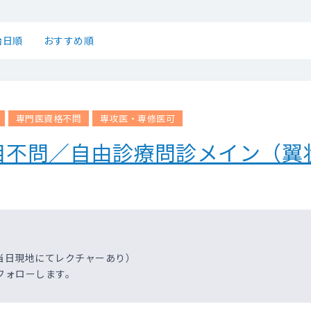
始日順
おすすめ順
専門医資格不問
専攻医・専修医可
目不問／自由診療問診メイン（翼
当日現地にてレクチャーあり）
フォローします。