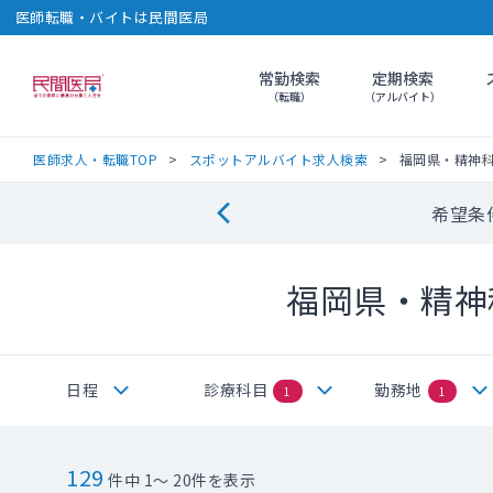
医師転職・バイトは民間医局
常勤検索
定期検索
民間医局
（転職）
（アルバイト）
医師求人・転職TOP
スポットアルバイト求人検索
福岡県・精神
希望条
福岡県・精神
日程
診療科目
勤務地
1
1
129
件中 1～ 20件を表示