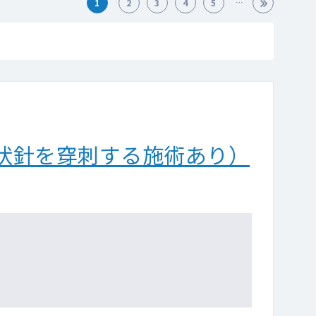
1
2
3
4
5
状針を穿刺する施術あり）