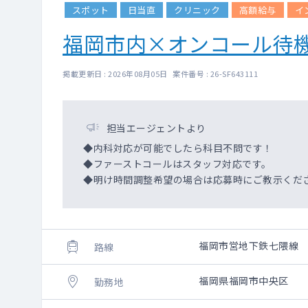
スポット
日当直
クリニック
高額給与
イ
福岡市内×オンコール待機
掲載更新日 : 2026年08月05日 案件番号 : 26-SF643111
担当エージェントより
◆内科対応が可能でしたら科目不問です！
◆ファーストコールはスタッフ対応です。
◆明け時間調整希望の場合は応募時にご教示くだ
福岡市営地下鉄七隈線
路線
福岡県福岡市中央区
勤務地