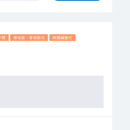
不問
専攻医・専修医可
時間調整可