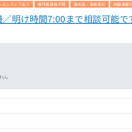
ンセンティブあり
専門医資格不問
専攻医・専修医可
時間調整
／明け時間7:00まで相談可能で
さい。