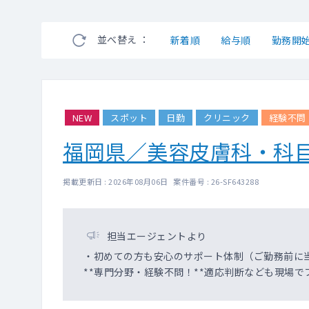
並べ替え ：
新着順
給与順
勤務開
NEW
スポット
日勤
クリニック
経験不問
福岡県／美容皮膚科・科
掲載更新日 : 2026年08月06日 案件番号 : 26-SF643288
担当エージェントより
・初めての方も安心のサポート体制（ご勤務前に
**専門分野・経験不問！**適応判断なども現場で