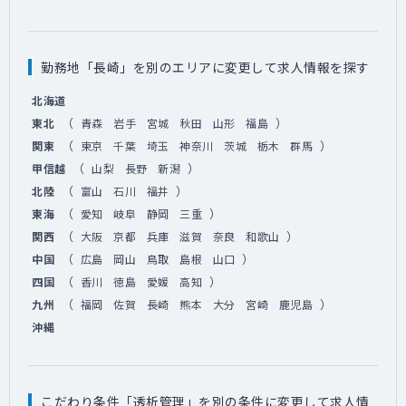
勤務地「長崎」を別のエリアに変更して求人情報を探す
北海道
（
）
東北
青森
岩手
宮城
秋田
山形
福島
（
）
関東
東京
千葉
埼玉
神奈川
茨城
栃木
群馬
（
）
甲信越
山梨
長野
新潟
（
）
北陸
富山
石川
福井
（
）
東海
愛知
岐阜
静岡
三重
（
）
関西
大阪
京都
兵庫
滋賀
奈良
和歌山
（
）
中国
広島
岡山
鳥取
島根
山口
（
）
四国
香川
徳島
愛媛
高知
（
）
九州
福岡
佐賀
長崎
熊本
大分
宮崎
鹿児島
沖縄
こだわり条件「透析管理」を別の条件に変更して求人情