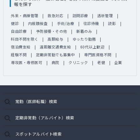
報を探す
外来・病棟管理
救急対応
訪問診療
透析管理
健診
内視鏡検査
手術/治療
往診待機
読影
自由診療
予防接種・その他
新着のみ
科目不問を除く
高額給与
ゆったり勤務
宿泊費支給
遠距離交通費支給
60代以上歓迎
経験不問
定期非常勤でも募集中
専門医資格不問
専攻医・専修医可
病院
クリニック
老健
企業
常勤（医師転職）検索
定期非常勤（アルバイト）検索
スポットアルバイト検索