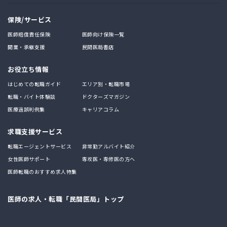
保険/サービス
医師賠償責任保険
医師向け保険一覧
開業・承継支援
民間医局書店
お役立ち情報
はじめての転職ガイド
エリア別・転職市場
転職・バイト体験談
ドクターズマガジン
医療過誤判例集
キャリアコラム
求職支援サービス
転職エージェントサービス
非常勤アルバイト紹介
女性医師サポート
専攻医・専修医の方へ
医師転職のおすすめ求人特集
医師の求人・転職「民間医局」トップ