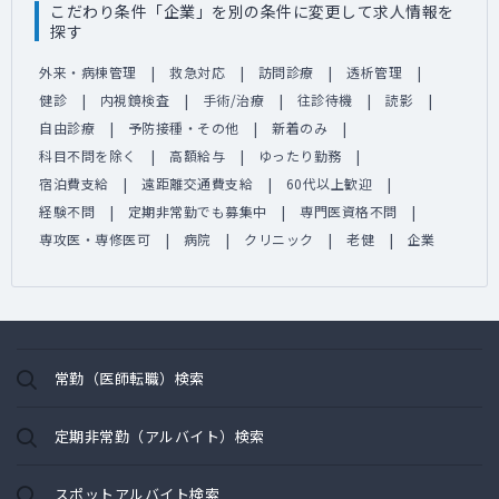
こだわり条件「企業」を別の条件に変更して求人情報を
探す
外来・病棟管理
救急対応
訪問診療
透析管理
健診
内視鏡検査
手術/治療
往診待機
読影
自由診療
予防接種・その他
新着のみ
科目不問を除く
高額給与
ゆったり勤務
宿泊費支給
遠距離交通費支給
60代以上歓迎
経験不問
定期非常勤でも募集中
専門医資格不問
専攻医・専修医可
病院
クリニック
老健
企業
常勤（医師転職）検索
定期非常勤（アルバイト）検索
スポットアルバイト検索