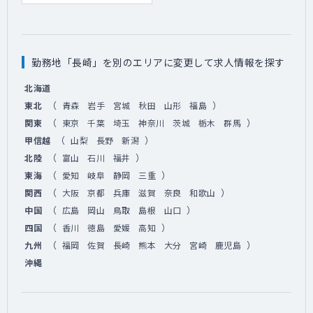
勤務地「長崎」を別のエリアに変更して求人情報を探す
北海道
（
）
東北
青森
岩手
宮城
秋田
山形
福島
（
）
関東
東京
千葉
埼玉
神奈川
茨城
栃木
群馬
（
）
甲信越
山梨
長野
新潟
（
）
北陸
富山
石川
福井
（
）
東海
愛知
岐阜
静岡
三重
（
）
関西
大阪
京都
兵庫
滋賀
奈良
和歌山
（
）
中国
広島
岡山
鳥取
島根
山口
（
）
四国
香川
徳島
愛媛
高知
（
）
九州
福岡
佐賀
長崎
熊本
大分
宮崎
鹿児島
沖縄