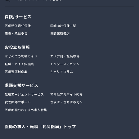
保険/サービス
医師賠償責任保険
医師向け保険一覧
開業・承継支援
民間医局書店
お役立ち情報
はじめての転職ガイド
エリア別・転職市場
転職・バイト体験談
ドクターズマガジン
医療過誤判例集
キャリアコラム
求職支援サービス
転職エージェントサービス
非常勤アルバイト紹介
女性医師サポート
専攻医・専修医の方へ
医師転職のおすすめ求人特集
医師の求人・転職「民間医局」トップ