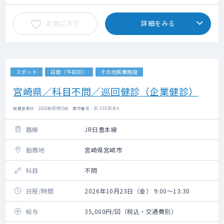
お気に入り
詳細をみる
スポット
日勤（午前診）
その他医療施設
宮崎県／科目不問／巡回健診（企業健診）
掲載更新日 : 2026年08月05日 案件番号 : 26-SF650364
路線
JR日豊本線
勤務地
宮崎県宮崎市
科目
不問
日程/時間
2026年10月23日（金） 9:00～13:30
給与
35,000円/回（税込・交通費別）