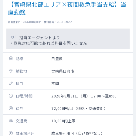
【宮崎県北部エリア×夜間救急手当支給】当
直勤務
掲載更新日 : 2026年08月06日 案件番号 : 26-SF639257
担当エージェントより
・救急対応可能であれば科目を問いません
路線
日豊線
勤務地
宮崎県日向市
科目
不問
日程/時間
2026年8月31日（月） 17:00～翌8:00
給与
72,000円/回（税込・交通費別）
交通費
10,000円上限
駐車場利用
駐車場利用可（自己負担なし）