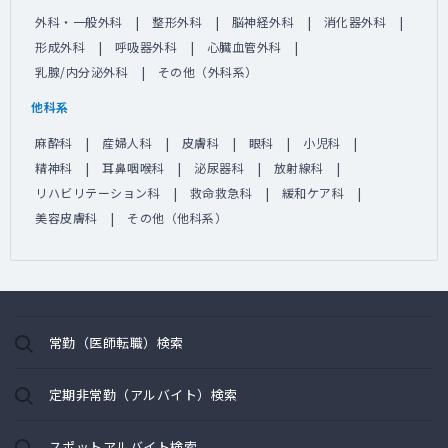
外科・一般外科
整形外科
脳神経外科
消化器外科
形成外科
呼吸器外科
心臓血管外科
乳腺/内分泌外科
その他（外科系）
他科系
麻酔科
産婦人科
皮膚科
眼科
小児科
精神科
耳鼻咽喉科
泌尿器科
放射線科
リハビリテーション科
救命救急科
緩和ケア科
美容皮膚科
その他（他科系）
常勤（医師転職）検索
定期非常勤（アルバイト）検索
スポットアルバイト検索