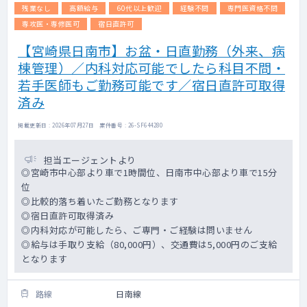
残業なし
高額給与
60代以上歓迎
経験不問
専門医資格不問
専攻医・専修医可
宿日直許可
【宮崎県日南市】お盆・日直勤務（外来、病
棟管理）／内科対応可能でしたら科目不問・
若手医師もご勤務可能です／宿日直許可取得
済み
掲載更新日 : 2026年07月27日 案件番号 : 26-SF644280
担当エージェントより
◎宮崎市中心部より車で1時間位、日南市中心部より車で15分
位
◎比較的落ち着いたご勤務となります
◎宿日直許可取得済み
◎内科対応が可能したら、ご専門・ご経験は問いません
◎給与は手取り支給（80,000円）、交通費は5,000円のご支給
となります
路線
日南線