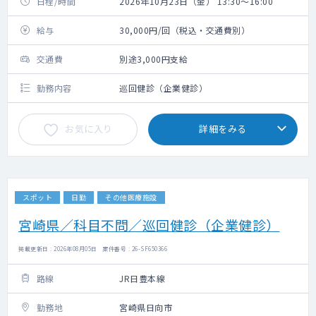
日程/時間
2026年10月23日（金） 13:30～16:00
給与
30,000円/回（税込・交通費別）
交通費
別途3,000円支給
勤務内容
巡回健診（企業健診）
お気に入り
詳細をみる
スポット
日勤
その他医療施設
宮崎県／科目不問／巡回健診（企業健診）
掲載更新日 : 2026年08月05日 案件番号 : 26-SF650366
路線
JR日豊本線
勤務地
宮崎県日向市