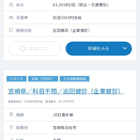
給与
65,000円/回（税込・交通費別）
交通費
別途3000円支給
勤務内容
巡回健診（企業健診）
お気に入り
詳細をみる
スポット
日勤（午前診）
その他医療施設
宮崎県／科目不問／巡回健診（企業健診）
掲載更新日 : 2026年08月05日 案件番号 : 26-SF650359
路線
JR日豊本線
勤務地
宮崎県日向市