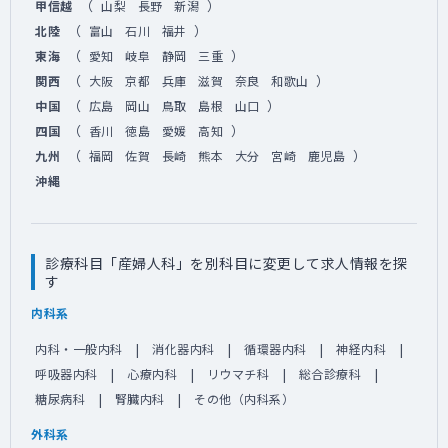
（
）
甲信越
山梨
長野
新潟
（
）
北陸
富山
石川
福井
（
）
東海
愛知
岐阜
静岡
三重
（
）
関西
大阪
京都
兵庫
滋賀
奈良
和歌山
（
）
中国
広島
岡山
鳥取
島根
山口
（
）
四国
香川
徳島
愛媛
高知
（
）
九州
福岡
佐賀
長崎
熊本
大分
宮崎
鹿児島
沖縄
診療科目「産婦人科」を別科目に変更して求人情報を探
す
内科系
内科・一般内科
消化器内科
循環器内科
神経内科
呼吸器内科
心療内科
リウマチ科
総合診療科
糖尿病科
腎臓内科
その他（内科系）
外科系