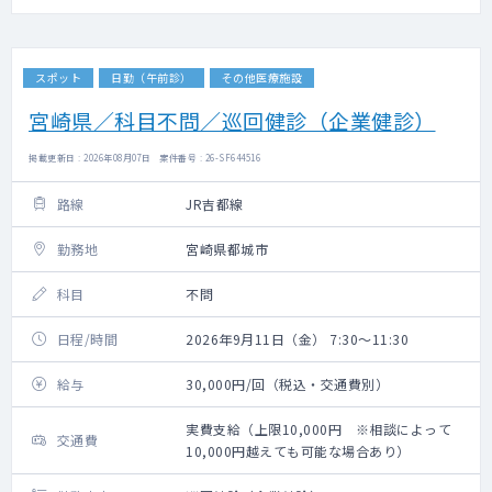
スポット
日勤（午前診）
その他医療施設
宮崎県／科目不問／巡回健診（企業健診）
掲載更新日 : 2026年08月07日 案件番号 : 26-SF644516
路線
JR吉都線
勤務地
宮崎県都城市
科目
不問
日程/時間
2026年9月11日（金） 7:30～11:30
給与
30,000円/回（税込・交通費別）
実費支給（上限10,000円 ※相談によって
交通費
10,000円越えても可能な場合あり）