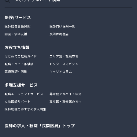
保険/サービス
医師賠償責任保険
医師向け保険一覧
開業・承継支援
民間医局書店
お役立ち情報
はじめての転職ガイド
エリア別・転職市場
転職・バイト体験談
ドクターズマガジン
医療過誤判例集
キャリアコラム
求職支援サービス
転職エージェントサービス
非常勤アルバイト紹介
女性医師サポート
専攻医・専修医の方へ
医師転職のおすすめ求人特集
医師の求人・転職「民間医局」トップ