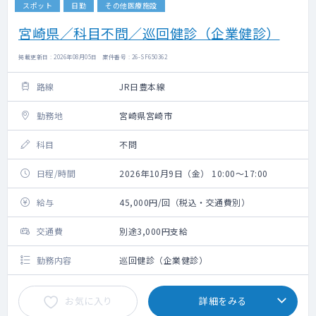
スポット
日勤
その他医療施設
宮崎県／科目不問／巡回健診（企業健診）
掲載更新日 : 2026年08月05日 案件番号 : 26-SF650362
路線
JR日豊本線
勤務地
宮崎県宮崎市
科目
不問
日程/時間
2026年10月9日（金） 10:00～17:00
給与
45,000円/回（税込・交通費別）
交通費
別途3,000円支給
勤務内容
巡回健診（企業健診）
お気に入り
詳細をみる