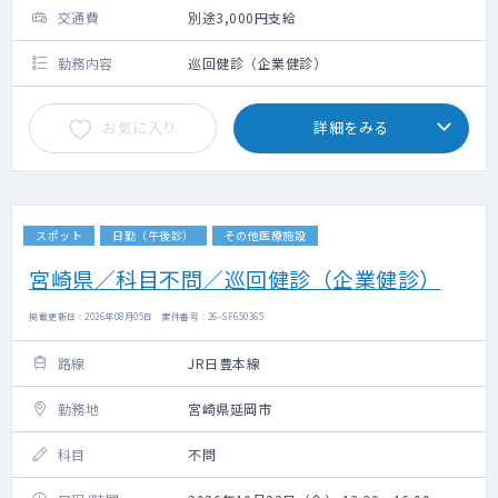
交通費
別途3,000円支給
勤務内容
巡回健診（企業健診）
お気に入り
詳細をみる
スポット
日勤（午後診）
その他医療施設
宮崎県／科目不問／巡回健診（企業健診）
掲載更新日 : 2026年08月05日 案件番号 : 26-SF650365
路線
JR日豊本線
勤務地
宮崎県延岡市
科目
不問