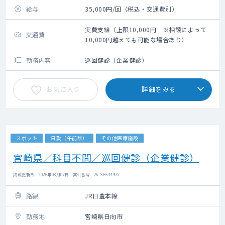
給与
35,000円/回（税込・交通費別）
実費支給（上限10,000円 ※相談によって
交通費
10,000円越えても可能な場合あり）
勤務内容
巡回健診（企業健診）
お気に入り
詳細をみる
スポット
日勤（午前診）
その他医療施設
宮崎県／科目不問／巡回健診（企業健診）
掲載更新日 : 2026年08月07日 案件番号 : 26-SF644495
路線
JR日豊本線
勤務地
宮崎県日向市