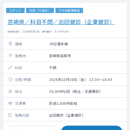
スポット
日勤（午後診）
その他医療施設
宮崎県／科目不問／巡回健診（企業健診）
掲載更新日 : 2026年08月05日 案件番号 : 26-SF650369
路線
JR日豊本線
勤務地
宮崎県延岡市
科目
不問
日程/時間
2026年10月30日（金） 13:30～16:00
給与
30,000円/回（税込・交通費別）
交通費
別途3,000円支給
勤務内容
巡回健診（企業健診）