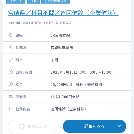
スポット
日勤
その他医療施設
宮崎県／科目不問／巡回健診（企業健診）
掲載更新日 : 2026年08月06日 案件番号 : 26-SF651015
路線
JR日豊本線
勤務地
宮崎県延岡市
科目
不問
日程/時間
2026年9月10日（木） 9:00～15:00
給与
55,000円/回（税込・交通費別）
交通費
別途3,000円支給
勤務内容
巡回健診（企業健診）
お気に入り
詳細をみる