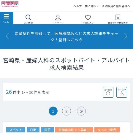
民間医局
ヘルプ
問い合わせ
医師採用ご担当者様へ
求人検索
マイページ
お気に入り
保存済みの
検索条件
希望条件を登録して、医療機関名などの求人詳細をチェッ
ク！登録はこちら
宮崎県・産婦人科のスポットバイト・アルバイト
求人検索結果
26
並べ替え
条件保存
件中 1～ 20件を表示
1
2
スポット
日勤
病院
定期非常勤でも募集中
ゆったり勤務