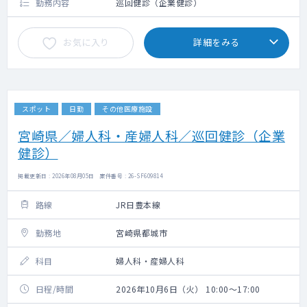
勤務内容
巡回健診（企業健診）
お気に入り
詳細をみる
スポット
日勤
その他医療施設
宮崎県／婦人科・産婦人科／巡回健診（企業
健診）
掲載更新日 : 2026年08月05日 案件番号 : 26-SF609814
路線
JR日豊本線
勤務地
宮崎県都城市
科目
婦人科・産婦人科
日程/時間
2026年10月6日（火） 10:00～17:00