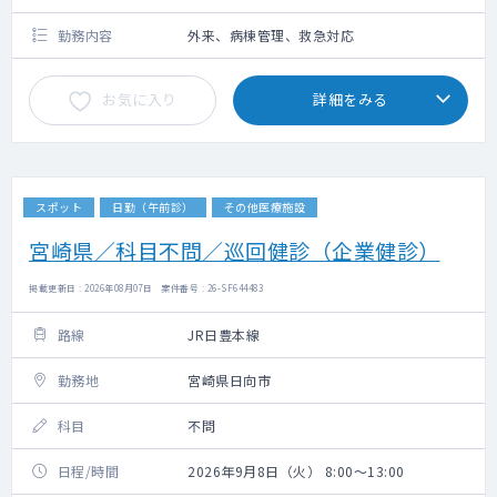
勤務内容
外来、病棟管理、救急対応
お気に入り
詳細をみる
スポット
日勤（午前診）
その他医療施設
宮崎県／科目不問／巡回健診（企業健診）
掲載更新日 : 2026年08月07日 案件番号 : 26-SF644483
路線
JR日豊本線
勤務地
宮崎県日向市
科目
不問
日程/時間
2026年9月8日（火） 8:00～13:00