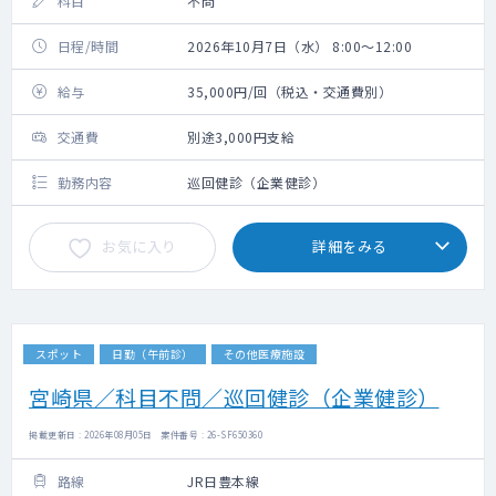
科目
不問
日程/時間
2026年10月7日（水） 8:00～12:00
給与
35,000円/回（税込・交通費別）
交通費
別途3,000円支給
勤務内容
巡回健診（企業健診）
お気に入り
詳細をみる
スポット
日勤（午前診）
その他医療施設
宮崎県／科目不問／巡回健診（企業健診）
掲載更新日 : 2026年08月05日 案件番号 : 26-SF650360
路線
JR日豊本線