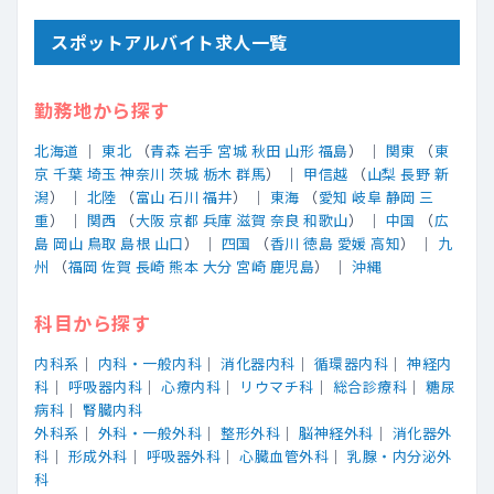
スポットアルバイト求人一覧
勤務地から探す
北海道
｜
東北
（
青森
岩手
宮城
秋田
山形
福島
） ｜
関東
（
東
京
千葉
埼玉
神奈川
茨城
栃木
群馬
） ｜
甲信越
（
山梨
長野
新
潟
） ｜
北陸
（
富山
石川
福井
） ｜
東海
（
愛知
岐阜
静岡
三
重
） ｜
関西
（
大阪
京都
兵庫
滋賀
奈良
和歌山
） ｜
中国
（
広
島
岡山
鳥取
島根
山口
） ｜
四国
（
香川
徳島
愛媛
高知
） ｜
九
州
（
福岡
佐賀
長崎
熊本
大分
宮崎
鹿児島
） ｜
沖縄
科目から探す
内科系
｜
内科・一般内科
｜
消化器内科
｜
循環器内科
｜
神経内
科
｜
呼吸器内科
｜
心療内科
｜
リウマチ科
｜
総合診療科
｜
糖尿
病科
｜
腎臓内科
外科系
｜
外科・一般外科
｜
整形外科
｜
脳神経外科
｜
消化器外
科
｜
形成外科
｜
呼吸器外科
｜
心臓血管外科
｜
乳腺・内分泌外
科