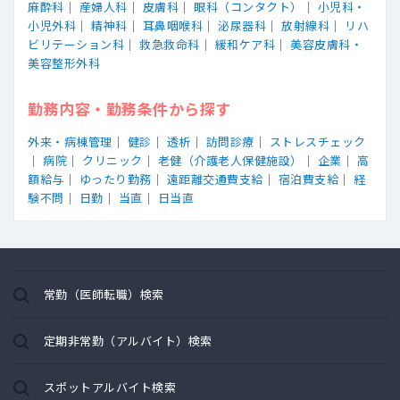
麻酔科
｜
産婦人科
｜
皮膚科
｜
眼科（コンタクト）
｜
小児科・
小児外科
｜
精神科
｜
耳鼻咽喉科
｜
泌尿器科
｜
放射線科
｜
リハ
ビリテーション科
｜
救急救命科
｜
緩和ケア科
｜
美容皮膚科・
美容整形外科
勤務内容・勤務条件から探す
外来・病棟管理
｜
健診
｜
透析
｜
訪問診療
｜
ストレスチェック
｜
病院
｜
クリニック
｜
老健（介護老人保健施設）
｜
企業
｜
高
額給与
｜
ゆったり勤務
｜
遠距離交通費支給
｜
宿泊費支給
｜
経
験不問
｜
日勤
｜
当直
｜
日当直
常勤（医師転職）検索
定期非常勤（アルバイト）検索
スポットアルバイト検索