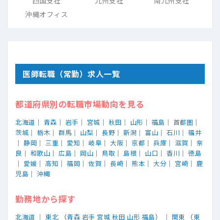
四国支社
九州支社
南九州支社
沖縄オフィス
医師転職（常勤）求人一覧
都道府県別の転職市場動向を見る
北海道
｜
青森
｜
岩手
｜
宮城
｜
秋田
｜
山形
｜
福島
｜
首都圏
｜
茨城
｜
栃木
｜
群馬
｜
山梨
｜
長野
｜
新潟
｜
富山
｜
石川
｜
福井
｜
静岡
｜
三重
｜
愛知
｜
岐阜
｜
大阪
｜
京都
｜
兵庫
｜
滋賀
｜
奈
良
｜
和歌山
｜
広島
｜
岡山
｜
鳥取
｜
島根
｜
山口
｜
香川
｜
徳島
｜
愛媛
｜
高知
｜
福岡
｜
佐賀
｜
長崎
｜
熊本
｜
大分
｜
宮崎
｜
鹿
児島
｜
沖縄
勤務地から探す
北海道
｜
東北
（
青森
岩手
宮城
秋田
山形
福島
） ｜
関東
（
東