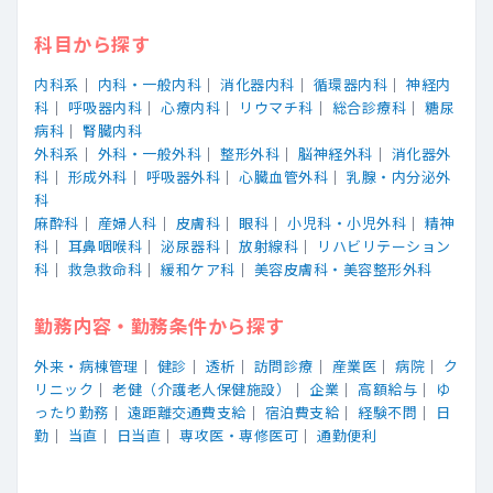
科目から探す
内科系
｜
内科・一般内科
｜
消化器内科
｜
循環器内科
｜
神経内
科
｜
呼吸器内科
｜
心療内科
｜
リウマチ科
｜
総合診療科
｜
糖尿
病科
｜
腎臓内科
外科系
｜
外科・一般外科
｜
整形外科
｜
脳神経外科
｜
消化器外
科
｜
形成外科
｜
呼吸器外科
｜
心臓血管外科
｜
乳腺・内分泌外
科
麻酔科
｜
産婦人科
｜
皮膚科
｜
眼科
｜
小児科・小児外科
｜
精神
科
｜
耳鼻咽喉科
｜
泌尿器科
｜
放射線科
｜
リハビリテーション
科
｜
救急救命科
｜
緩和ケア科
｜
美容皮膚科・美容整形外科
勤務内容・勤務条件から探す
外来・病棟管理
｜
健診
｜
透析
｜
訪問診療
｜
産業医
｜
病院
｜
ク
リニック
｜
老健（介護老人保健施設）
｜
企業
｜
高額給与
｜
ゆ
ったり勤務
｜
遠距離交通費支給
｜
宿泊費支給
｜
経験不問
｜
日
勤
｜
当直
｜
日当直
｜
専攻医・専修医可
｜
通勤便利