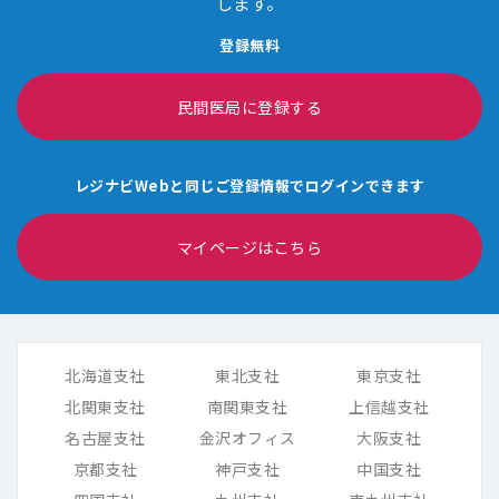
します。
登録無料
民間医局に登録する
レジナビWebと同じご登録情報でログインできます
マイページはこちら
北海道支社
東北支社
東京支社
北関東支社
南関東支社
上信越支社
名古屋支社
金沢オフィス
大阪支社
京都支社
神戸支社
中国支社