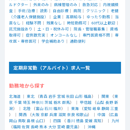
ルドクター
｜
外来のみ
｜
病棟管理のみ
｜
救急対応
｜
内視鏡検
査
｜
手術/治療
｜
読影
｜
自由診療
｜
病院
｜
クリニック
｜
老健
（介護老人保健施設）
｜
企業
｜
高額給与
｜
ゆったり勤務
｜
当
直なし
｜
経験不問
｜
残業なし
｜
時短勤務可
｜
60代以上歓迎
｜
託児施設あり
｜
土・日・祝休み可
｜
院長・管理職募集
｜
資格
取得可
｜
症例数充実
｜
オンコールなし
｜
専門医資格不問
｜
専
攻医・専修医可
｜
学会補助あり
｜
通勤便利
定期非常勤（アルバイト）求人一覧
勤務地から探す
北海道
｜
東北
（
青森
岩手
宮城
秋田
山形
福島
） ｜
関東
（
東
京
千葉
埼玉
神奈川
茨城
栃木
群馬
） ｜
甲信越
（
山梨
長野
新
潟
） ｜
北陸
（
富山
石川
福井
） ｜
東海
（
愛知
岐阜
静岡
三重
） ｜
関西
（
大阪
京都
兵庫
滋賀
奈良
和歌山
） ｜
中国
（
広島
岡山
鳥取
島根
山口
） ｜
四国
（
香川
徳島
愛媛
高知
） ｜
九州
（
福岡
佐賀
長崎
熊本
大分
宮崎
鹿児島
） ｜
沖縄