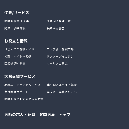
保険/サービス
医師賠償責任保険
医師向け保険一覧
開業・承継支援
民間医局書店
お役立ち情報
はじめての転職ガイド
エリア別・転職市場
転職・バイト体験談
ドクターズマガジン
医療過誤判例集
キャリアコラム
求職支援サービス
転職エージェントサービス
非常勤アルバイト紹介
女性医師サポート
専攻医・専修医の方へ
医師転職のおすすめ求人特集
医師の求人・転職「民間医局」トップ