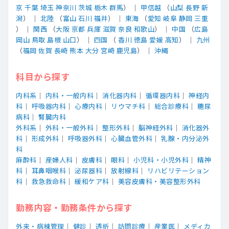
京
千葉
埼玉
神奈川
茨城
栃木
群馬
） ｜
甲信越
（
山梨
長野
新
潟
） ｜
北陸
（
富山
石川
福井
） ｜
東海
（
愛知
岐阜
静岡
三重
） ｜
関西
（
大阪
京都
兵庫
滋賀
奈良
和歌山
） ｜
中国
（
広島
岡山
鳥取
島根
山口
） ｜
四国
（
香川
徳島
愛媛
高知
） ｜
九州
（
福岡
佐賀
長崎
熊本
大分
宮崎
鹿児島
） ｜
沖縄
科目から探す
内科系
｜
内科・一般内科
｜
消化器内科
｜
循環器内科
｜
神経内
科
｜
呼吸器内科
｜
心療内科
｜
リウマチ科
｜
総合診療科
｜
糖尿
病科
｜
腎臓内科
外科系
｜
外科・一般外科
｜
整形外科
｜
脳神経外科
｜
消化器外
科
｜
形成外科
｜
呼吸器外科
｜
心臓血管外科
｜
乳腺・内分泌外
科
麻酔科
｜
産婦人科
｜
皮膚科
｜
眼科
｜
小児科・小児外科
｜
精神
科
｜
耳鼻咽喉科
｜
泌尿器科
｜
放射線科
｜
リハビリテーション
科
｜
救急救命科
｜
緩和ケア科
｜
美容皮膚科・美容整形外科
勤務内容・勤務条件から探す
外来・病棟管理
｜
健診
｜
透析
｜
訪問診療
｜
産業医
｜
メディカ