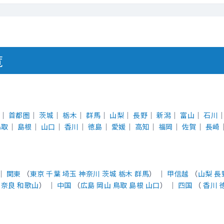
覧
｜
首都圏
｜
茨城
｜
栃木
｜
群馬
｜
山梨
｜
長野
｜
新潟
｜
富山
｜
石川
鳥取
｜
島根
｜
山口
｜
香川
｜
徳島
｜
愛媛
｜
高知
｜
福岡
｜
佐賀
｜
長崎
 ｜
関東
（
東京
千葉
埼玉
神奈川
茨城
栃木
群馬
） ｜
甲信越
（
山梨
長
奈良
和歌山
） ｜
中国
（
広島
岡山
鳥取
島根
山口
） ｜
四国
（
香川