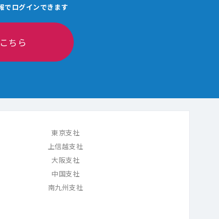
報でログインできます
こちら
東京支社
上信越支社
大阪支社
中国支社
南九州支社