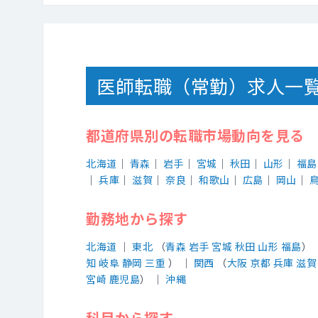
医師転職（常勤）求人一
都道府県別の転職市場動向を見る
北海道
｜
青森
｜
岩手
｜
宮城
｜
秋田
｜
山形
｜
福島
｜
兵庫
｜
滋賀
｜
奈良
｜
和歌山
｜
広島
｜
岡山
｜
勤務地から探す
北海道
｜
東北
（
青森
岩手
宮城
秋田
山形
福島
）
知
岐阜
静岡
三重
） ｜
関西
（
大阪
京都
兵庫
滋賀
宮崎
鹿児島
） ｜
沖縄
科目から探す