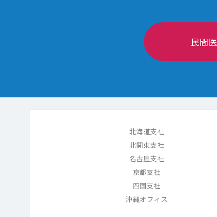
民間
北海道支社
北関東支社
名古屋支社
京都支社
四国支社
沖縄オフィス