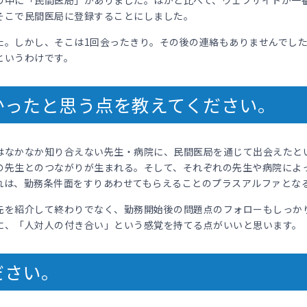
の中に「民間医局」がありました。ほかと比べて、ウェブサイトが一
そこで民間医局に登録することにしました。
た。しかし、そこは1回会ったきり。その後の連絡もありませんでし
というわけです。
かったと思う点を教えてください。
はなかなか知り合えない先生・病院に、民間医局を通じて出会えたと
の先生とのつながりが生まれる。そして、それぞれの先生や病院によ
れは、勤務条件面をすりあわせてもらえることのプラスアルファとな
先を紹介して終わりでなく、勤務開始後の問題点のフォローもしっか
に、「人対人の付き合い」という感覚を持てる点がいいと思います。
ださい。