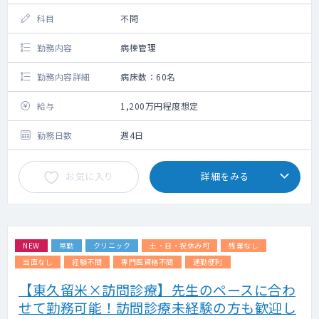
バー1名の体制
科目
不問
≪1日の流れ≫
・8:30出勤
勤務内容
病棟管理
カンファで前日夜間対応患者の申し送りを
し、重症患者や、当日往診患者、前日採血結
勤務内容詳細
病床数：60名
果の確認をします。
・9:00往診開始/診察
給与
1,200万円程度想定
午前中で3～5件程度回ることが多いです。
・13:00帰院
勤務日数
週4日
午前中に起きたことをまとめ、順番に休憩
に入ります。
・14:00往診開始/診察
お気に入り
詳細をみる
午前中同様
・17:00帰院
残っているオーダーや本日診察した方の情
報共有を行います。
・17:30退社
NEW
常勤
クリニック
土・日・祝休み可
残業なし
各自のタスクを終わらせ、オンコール担当
当直なし
経験不問
専門医資格不問
通勤便利
スタッフに引継ぎを行い、帰宅できるスタッ
【東久留米×訪問診療】先生のペースに合わ
フから退社していきます。
せて勤務可能！訪問診療未経験の方も歓迎し
≪その他≫