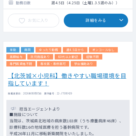
す。
勤務日数
週4.5日（4.25日（土曜1.3.5週のみ））
＜病棟管理＞
10～20名程度をご対応いただきます。
お気に入り
詳細をみる
＜訪問診療＞
総合診療専門研修IIの研修施設である附属診療
所である家庭医療センター勤務時に対応いた
だきます。
常勤
病院
ゆったり勤務
週4.5日から
オンコールなし
コマ数については相談の上決定します。
高額給与
託児施設あり
60代以上歓迎
経験不問
専門医資格不問
専攻医・専修医可
学会補助あり
【北茨城×小児科】働きやすい職場環境を目
指しています！
掲載更新日 : 2026年08月05日 案件番号 : 22-JT000429
担当エージェントより
■施設について
当院は、茨城県北地域の病床数183床（うち療養病床46床）、
診療科数16の地域医療を担う基幹病院です。
平成26年11月に移転新築開院をいたしました。