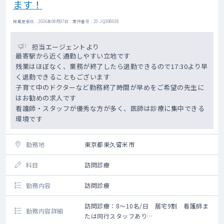
ます！
・オンコール：基本週1日（対応必須）
ファーストは看護師、セカンドで医師、必
掲載更新日 : 2026年08月07日 案件番号 : 25-JQ308038
要であれば出動
コール実績：0～2回/日、出動実績：1～2
担当エージェントより
回/週
最寄駅から近く通勤しやすい立地です
待機手当10,000円、出動手当18～22時
残業はほぼなく、業務が終了したら退勤できるので17:30より早
10,000円/回 22～翌6時20,000円/回
く退勤できることもございます
※オンコールは自宅待機となります
子育て中のドクターなど勤務終了時間が早めをご希望の先生に
※ほとんどが看護師のファーストコール対
はお勧めの求人です
応で完結しております
看護師・スタッフが優秀な方が多く、医師は診療に集中できる
※オンコール呼び出しの際はタクシー利用
が可能です(クリニックが提携しております)
環境です
オンコール対応セット一式をお渡し致し
ます
勤務地
東京都東久留米市
・電子カルテ（モバカル）
・総勢約15名体制、患者数も伸びており、今
科目
訪問診療
後も増員傾向です
常勤医師3名+非常勤1名、看護師8名、事務
勤務内容
訪問診療
5名の体制です
訪問診療：8～10名/日 居宅9割 看護師ま
勤務内容詳細
たは同行スタッフあり