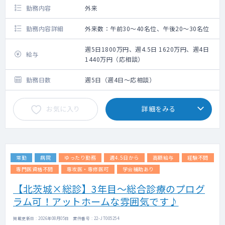
勤務内容
外来
勤務内容詳細
外来数：午前30～40名位、午後20～30名位
週5日1800万円、週4.5日 1620万円、週4日
給与
1440万円（応相談）
勤務日数
週5日（週4日～応相談）
お気に入り
詳細をみる
常勤
病院
ゆったり勤務
週4.5日から
高額給与
経験不問
専門医資格不問
専攻医・専修医可
学会補助あり
【北茨城×総診】3年目～総合診療のプログ
ラム可！アットホームな雰囲気です♪
掲載更新日 : 2026年08月05日 案件番号 : 22-JT005254