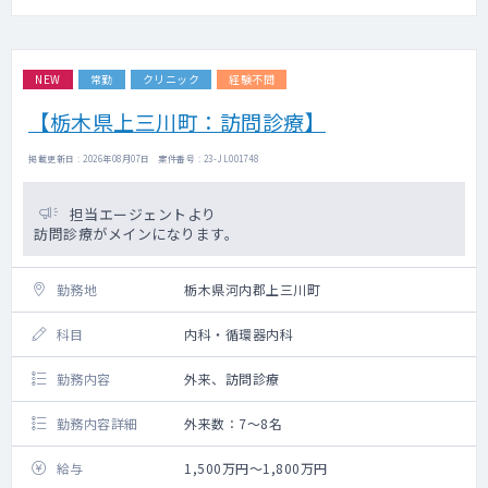
NEW
常勤
クリニック
経験不問
【栃木県上三川町：訪問診療】
掲載更新日 : 2026年08月07日 案件番号 : 23-JL001748
担当エージェントより
訪問診療がメインになります。
勤務地
栃木県河内郡上三川町
科目
内科・循環器内科
勤務内容
外来、訪問診療
勤務内容詳細
外来数：7～8名
給与
1,500万円～1,800万円