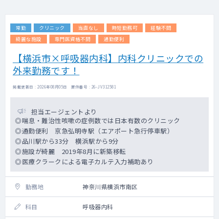
常勤
クリニック
当直なし
時短勤務可
経験不問
綺麗な施設
専門医資格不問
通勤便利
【横浜市×呼吸器内科】内科クリニックでの
外来勤務です！
掲載更新日 : 2026年08月05日 案件番号 : 26-JV312581
担当エージェントより
◎喘息・難治性咳嗽の症例数では日本有数のクリニック
◎通勤便利 京急弘明寺駅（エアポート急行停車駅）
◎品川駅から33分 横浜駅から9分
◎施設が綺麗 2019年8月に新築移転
◎医療クラークによる電子カルテ入力補助あり
勤務地
神奈川県横浜市南区
科目
呼吸器内科