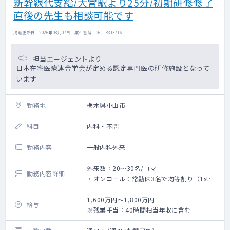
新幹線代支給/大宮駅より25分/初期研修修了
直後の先生も相談可能です
掲載更新日 : 2026年08月07日 案件番号 : 26-JR313716
担当エージェントより
日本在宅医療連合学会が定める認定専門医の研修施設となって
います
勤務地
栃木県小山市
科目
内科・不問
勤務内容
一般内科外来
外来数：20～30名/コマ
勤務内容詳細
・オンコール：常勤医3名で均等割り（1st看
護師、2nd医師）
└主な対応は熱発やお看取りとなりますが、
1,600万円～1,800万円
給与
予想出来うることは日中のうちにカンファレ
※残業手当：40時間相当年収に含む
ンス等で共有がございます
・外来と合わせて緊急往診のご対応をいただ