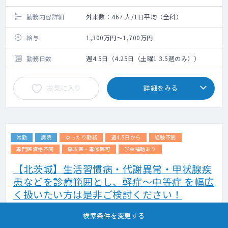
勤務内容詳細
外来数：467 人/1日平均（全科）
給与
1,300万円～1,700万円
勤務日数
週4.5日（4.25日（土曜1.3.5週のみ））
お気に入り
詳細をみる
常勤
病院
ゆったり勤務
週4.5日から
経験不問
専門医資格不問
専攻医・専修医可
学会補助あり
【北茨城】生活習慣病・代謝異常・甲状腺疾
患などを診療範囲とし、軽症～中等症 を幅広
く扱いたい方は是非ご検討ください！
掲載更新日 : 2026年08月05日 案件番号 : 24-JQ006314
検索条件を変更する