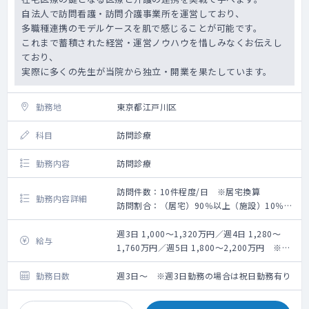
自法人で訪問看護・訪問介護事業所を運営しており、
多職種連携のモデルケースを肌で感じることが可能です。
これまで蓄積された経営・運営ノウハウを惜しみなくお伝えし
ており、
実際に多くの先生が当院から独立・開業を果たしています。
勤務地
東京都江戸川区
科目
訪問診療
勤務内容
訪問診療
訪問件数：10件程度/日 ※居宅換算
勤務内容詳細
訪問割合：（居宅）90％以上（施設）10％未
満
訪問体制：医師・看護師・ドライバーの3名体
週3日 1,000～1,320万円／週4日 1,280～
給与
制
1,760万円／週5日 1,800～2,200万円 ※キ
主治医制を採用しており、医師1名（週5日勤
ャリア・経験等による
務の場合）に約100名の患者様をご担当頂き
勤務日数
週3日～ ※週3日勤務の場合は祝日勤務有り
ます。
総患者数の半数近くは癌末期の患者様で、精