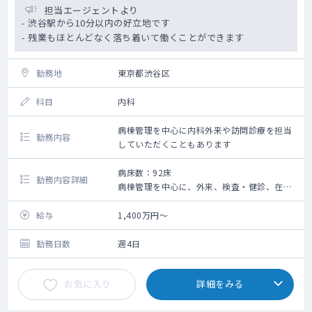
担当エージェントより
- 渋谷駅から10分以内の好立地です
- 残業もほとんどなく落ち着いて働くことができます
勤務地
東京都渋谷区
科目
内科
病棟管理を中心に内科外来や訪問診療を担当
勤務内容
していただくこともあります
病床数：92床
勤務内容詳細
病棟管理を中心に、外来、検査・健診、在宅
関連業務等全般を担当していただくこともあ
ります
給与
1,400万円～
勤務日数
週4日
お気に入り
詳細をみる