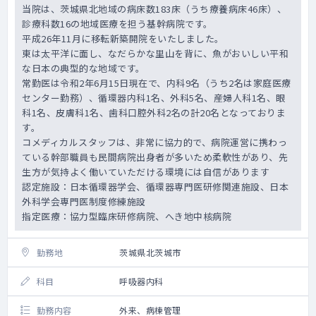
当院は、茨城県北地域の病床数183床（うち療養病床46床）、
診療科数16の地域医療を担う基幹病院です。
平成26年11月に移転新築開院をいたしました。
東は太平洋に面し、なだらかな里山を背に、魚がおいしい平和
な日本の典型的な地域です。
常勤医は令和2年6月15日現在で、内科9名（うち2名は家庭医療
センター勤務）、循環器内科1名、外科5名、産婦人科1名、眼
科1名、皮膚科1名、歯科口腔外科2名の計20名となっておりま
す。
コメディカルスタッフは、非常に協力的で、病院運営に携わっ
ている幹部職員も民間病院出身者が多いため柔軟性があり、先
生方が気持よく働いていただける環境には自信があります
認定施設：日本循環器学会、循環器専門医研修関連施設、日本
外科学会専門医制度修練施設
指定医療：協力型臨床研修病院、へき地中核病院
勤務地
茨城県北茨城市
科目
呼吸器内科
勤務内容
外来、病棟管理