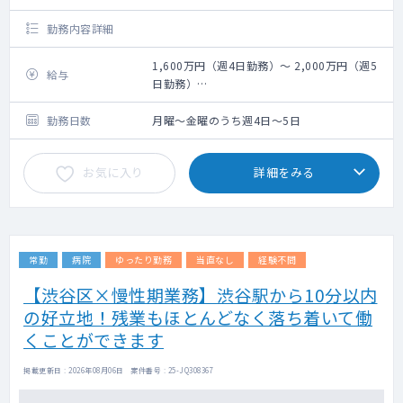
勤務内容詳細
1,600万円（週4日勤務）～ 2,000万円（週5
給与
日勤務）
※オンコール待機週1日程度を含む
勤務日数
月曜～金曜のうち週4日～5日
お気に入り
詳細をみる
常勤
病院
ゆったり勤務
当直なし
経験不問
【渋谷区×慢性期業務】渋谷駅から10分以内
の好立地！残業もほとんどなく落ち着いて働
くことができます
掲載更新日 : 2026年08月06日 案件番号 : 25-JQ308367