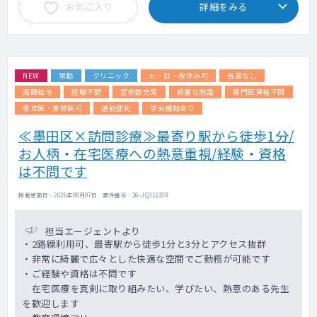
お気に入り
詳細をみる
神疾患をお持ちの患者様も20％程度いらっし
ゃいます。
人工呼吸器をつけている患者様は数名いらっ
しゃいますが、症状の安定している方です。
訪問エリアは江戸川区が8割、残り2割は江戸
NEW
常勤
クリニック
土・日・祝休み可
当直なし
川区近隣です。
平日は10ライン程度、土曜日は2～3ライン回
高額給与
経験不問
症例数充実
綺麗な施設
専門医資格不問
っています。
専攻医・専修医可
通勤便利
学会補助あり
≪墨田区×訪問診療≫最寄り駅から徒歩1分/
お人柄・在宅医療への熱意重視/経験・資格
は不問です
掲載更新日 : 2026年08月07日 案件番号 : 26-JQ313358
担当エージェントより
・2路線利用可、最寄駅から徒歩1分と3分とアクセス抜群
・非常に綺麗で広々とした快適な空間でご勤務が可能です
・ご経験や資格は不問です
在宅医療を真剣に取り組みたい、学びたい、熱意のある先生
を歓迎します