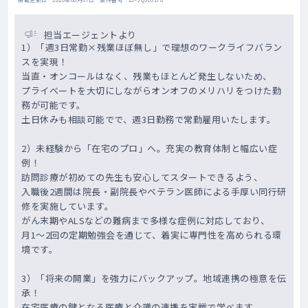
担当エージェントより
1）「週3日常勤×残業ほぼ無し」で理想のワークライフバラン
スを実現！
当直・オンコールはなく、残業もほとんど発生しないため、
プライベートを大切にしながらオンオフのメリハリをつけた勤
務が可能です。
土日休みも相談可能でで、週3日勤務で常勤雇用いたします。
2）未経験から「在宅のプロ」へ。充実の教育体制と幅広い症
例！
訪問診療が初めての先生も安心してスタートできるよう、
入職後2週間は院長・副院長やベテラン医師による手厚い同行研
修を実施しています。
がん末期やALSなどの難病まで多様な症例に対応しており、
月1～2回の定期勉強会を通じて、着実に専門性を高められる環
境です。
3）「将来の開業」を強力にバックアップ。地域連携の極意を伝
承！
在宅医療の鍵となる医療と介護の連携を実戦で学べます。