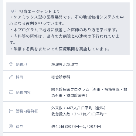
担当エージェントより
・ケアミックス型の医療展開です。市の地域包括システムの中
心となる役割を担っています。
・本プログラムで地域に根差した医師のあり方を学べます。
・内科等の研修は、県内の大病院との連携の下行われていま
す。
・隣接する県をまたいでの医療展開を実施しています。
勤務地
茨城県北茨城市
科目
総合診療科
総合診療医プログラム（外来・病棟管理・救
勤務内容
急外来・訪問診療等）
外来数：467人/1日平均（全科）
勤務内容詳細
救急搬入数：2～3台／1日平均
＜外来＞
週に5コマ程度をご対応いただきます。
給与
週4.5日800万円～1,400万円
1コマあたりの外来数は20～25名となりま