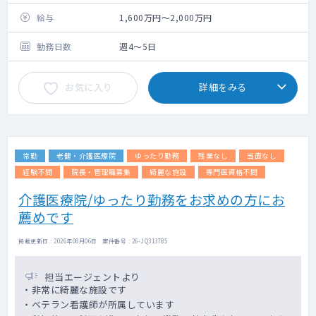
未経験でも院長が指導いたしま
す
給与
1,600万円～2,000万円
医師体制 ：常勤2名（院長含む） 非常勤2
名
勤務日数
週4～5日
お気に入り
詳細をみる
常勤
老健・介護医療院
ゆったり勤務
残業なし
当直なし
経験不問
院長・管理職募集
綺麗な施設
専門医資格不問
介護医療院/ゆったり勤務をお求めの方にお
薦めです
掲載更新日 : 2026年08月06日 案件番号 : 26-JQ313785
担当エージェントより
・非常に綺麗な施設です
・ベテラン看護師が所属しています