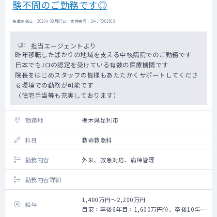
験不問のご勤務です◎
掲載更新日 : 2026年08月07日 案件番号 : 24-JR001503
担当エージェントより
昨年移転したばかりの地域を支える中核病院でのご勤務です
日本でもJCIの認定を受けている有数の医療機関です
院長をはじめスタッフの皆様もあたたかくサポートしてくださ
る環境での勤務が可能です
（住宅手当等も充実しております）
勤務地
栃木県足利市
科目
救命救急科
勤務内容
外来、救急対応、病棟管理
勤務内容詳細
1,400万円～2,200万円
給与
目安：卒後6年目：1,600万円位、卒後10年目