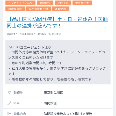
インセンティブあり
高額給与
経験不問
症例数充実
綺麗な施設
専門医資格不問
通勤便利
【品川区×訪問診療】土・日・祝休み！医師
同士の連携が盛んです！
掲載更新日 : 2026年08月06日 案件番号 : 26-JQ314825
担当エージェントより
・時間外対応は協力体制が整っており、ワーク・ライフ・バラ
ンス良くご勤務いただけます
・月の平均残業時間は約5時間です
・紹介入職の実績も多く、働きやすさに定評のあるクリニック
です
・患者数は年々増加しており、成長性の高い環境です
勤務地
東京都品川区
科目
訪問診療
勤務内容
訪問診療業務および付随する業務