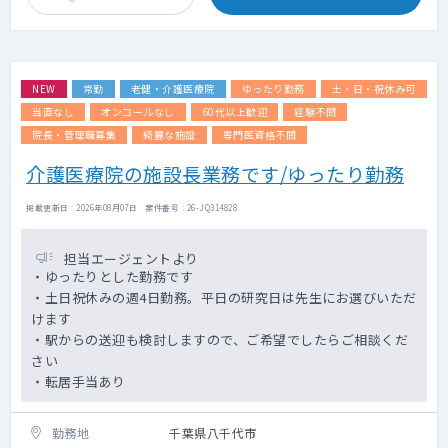
ど様々です。
※技能に応じて、医師には3つのランクに分け
当院の特徴としては、終末期の患者さんや医
られ、医療的必要度の高い患者にどの程度対
療依存度の高い方を多く診ています。
応ができるかを基に院長が判断して面接後に
提示
NEW
常勤
老健・介護医療院
ゆったり勤務
土・日・祝休み可
≪患者数≫
※固定残業 有（20時間）
200名強（2026年6月時点）
当直なし
オンコールなし
60代以上歓迎
経験不問
※2025年9月時点で80名程度、右肩上がりで
院長・管理職募集
綺麗な施設
専門医資格不問
成長しているクリニックです
介護医療院の施設長業務です/ゆったり勤務
居宅90%、施設10％程度
4割はガン末期、在宅酸素の方は1割、バルー
掲載更新日 : 2026年08月07日 案件番号 : 26-JQ314828
ンの方は1割弱、指定難病の方は0.5割、胃ろ
うの方は数名
看取り患者数95名（2024年8月～2025年7月
担当エージェントより
の1年間）※2024年5月にオープン
・ゆったりとした勤務です
・土日祝休みの週4日勤務。平日の研究日は先生にお選びいただ
≪訪問件数≫
けます
多い日で8件～10件程度です。
・駅からの送迎も検討しますので、ご希望でしたらご相談くだ
急変などにも対応できるよう、余裕を持った
さい
スケジュールにしています。
・転居手当あり
≪診療体制≫
・基本は医師1名＋看護師1名or2名＋ドライ
勤務地
千葉県八千代市