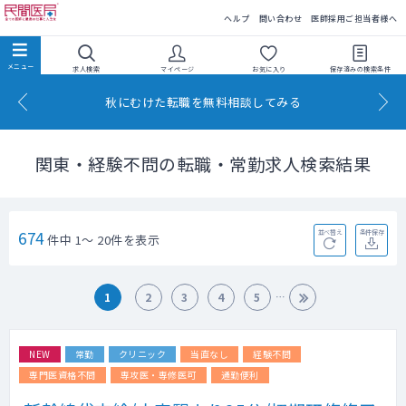
民間医局
ヘルプ
問い合わせ
医師採用ご担当者様へ
求人検索
マイページ
お気に入り
保存済みの
検索条件
秋にむけた転職を無料相談してみる
関東・経験不問の転職・常勤求人検索結果
674
並べ替え
条件保存
件中 1～ 20件を表示
1
2
3
4
5
NEW
常勤
クリニック
当直なし
経験不問
専門医資格不問
専攻医・専修医可
通勤便利