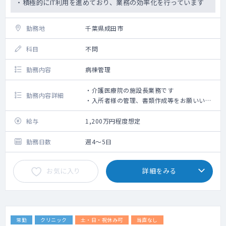
・積極的にIT利用を進めており、業務の効率化を行っています
勤務地
千葉県成田市
科目
不問
勤務内容
病棟管理
・介護医療院の施設長業務です
勤務内容詳細
・入所者様の管理、書類作成等をお願いいた
します。
給与
1,200万円程度想定
勤務日数
週4～5日
お気に入り
詳細をみる
常勤
クリニック
土・日・祝休み可
当直なし