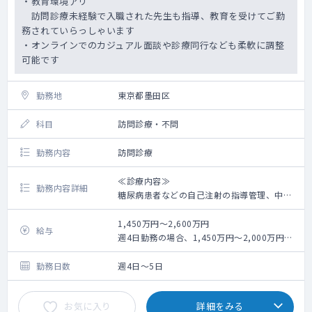
・教育環境アリ
訪問診療未経験で入職された先生も指導、教育を受けてご勤
務されていらっしゃいます
・オンラインでのカジュアル面談や診療同行なども柔軟に調整
可能です
勤務地
東京都墨田区
科目
訪問診療・不問
勤務内容
訪問診療
≪診療内容≫
勤務内容詳細
糖尿病患者などの自己注射の指導管理、中心
静脈栄養指導管理、経管栄養指導管理、
自己導尿指導管理、人工呼吸指導管理、在宅
1,450万円～2,600万円
給与
酸素療法指導管理、悪性腫瘍の指導管理、
週4日勤務の場合、1,450万円～2,000万円、
痛みの緩和指導、重度褥瘡の指導管理、胸腔
週5日勤務の場合、1,800万円～2,600万円
穿刺/腹腔穿刺 等
※別途手当支給あり（交通費、時間外手当、
勤務日数
週4日～5日
オンコール手当 等）
軽い病状の方から重症の方まで幅広く、高齢
※未経験・転科希望の場合、週5日1,800万
お気に入り
詳細をみる
の独居の方や若いご家族と暮らしている方な
円、週4日1,450万円の提示になります。