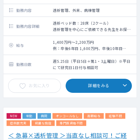
勤務内容
透析管理、外来、病棟管理
透析ベッド数：28床（2クール）
勤務内容詳細
透析管理を中心にご依頼できる先生をお探し
しています
※病棟管理や外来については先生のご希望に
1,400万円～2,200万円
給与
添って調整可能です
例：卒後6年目 1,600万円、卒後10年目
看護師・技師の手厚いフォローがある環境で
1,800万円、卒後21年目 2,050万円
す
週5.25日（平日5日＋第1・3土曜日）※平日
勤務日数
にて研究日1日付与相談可
お気に入り
詳細をみる
NEW
常勤
病院
オンコールなし
高額給与
経験不問
症例数充実
綺麗な施設
専門医資格不問
＜ 急募×透析管理 ＞当直なし相談可！ご経