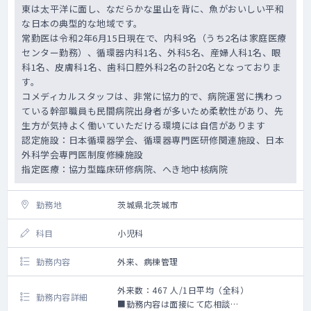
東は太平洋に面し、なだらかな里山を背に、魚がおいしい平和
な日本の典型的な地域です。
常勤医は令和2年6月15日現在で、内科9名（うち2名は家庭医療
センター勤務）、循環器内科1名、外科5名、産婦人科1名、眼
科1名、皮膚科1名、歯科口腔外科2名の計20名となっておりま
す。
コメディカルスタッフは、非常に協力的で、病院運営に携わっ
ている幹部職員も民間病院出身者が多いため柔軟性があり、先
生方が気持よく働いていただける環境には自信があります
認定施設：日本循環器学会、循環器専門医研修関連施設、日本
外科学会専門医制度修練施設
指定医療：協力型臨床研修病院、へき地中核病院
勤務地
茨城県北茨城市
科目
小児科
勤務内容
外来、病棟管理
外来数：467 人/1日平均（全科）
勤務内容詳細
■勤務内容は面接にて応相談