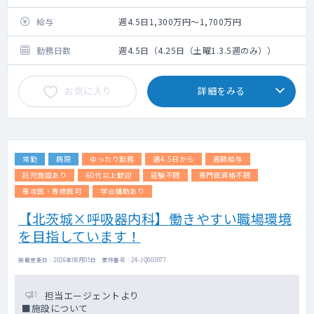
＜外来＞
週に4コマ程度
給与
週4.5日1,300万円～1,700万円
＜病棟管理＞
10～20名程度をご対応いただきます。
勤務日数
週4.5日（4.25日（土曜1.3.5週のみ））
お気に入り
詳細をみる
常勤
病院
ゆったり勤務
週4.5日から
高額給与
託児施設あり
60代以上歓迎
経験不問
専門医資格不問
専攻医・専修医可
学会補助あり
【北茨城×呼吸器内科】働きやすい職場環境
を目指しています！
掲載更新日 : 2026年08月05日 案件番号 : 24-JQ003077
担当エージェントより
■施設について