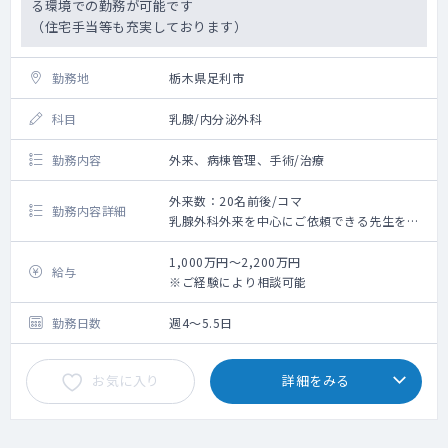
る環境での勤務が可能です
（住宅手当等も充実しております）
勤務地
栃木県足利市
科目
乳腺/内分泌外科
勤務内容
外来、病棟管理、手術/治療
外来数：20名前後/コマ
勤務内容詳細
乳腺外科外来を中心にご依頼できる先生をお
探ししています
※病棟管理や外来については先生のご希望に
1,000万円～2,200万円
給与
添って調整可能です
※ご経験により相談可能
看護師・技師の手厚いフォローがある環境で
す
勤務日数
週4～5.5日
お気に入り
詳細をみる