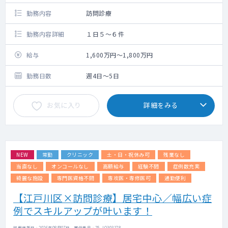
勤務内容
訪問診療
勤務内容詳細
１日５～６件
給与
1,600万円～1,800万円
勤務日数
週4日～5日
お気に入り
詳細をみる
NEW
常勤
クリニック
土・日・祝休み可
残業なし
当直なし
オンコールなし
高額給与
経験不問
症例数充実
綺麗な施設
専門医資格不問
専攻医・専修医可
通勤便利
【江戸川区×訪問診療】居宅中心／幅広い症
例でスキルアップが叶います！
掲載更新日 : 2026年08月07日 案件番号 : 25-JQ303178