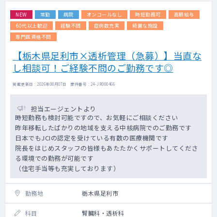
NEW
常勤
病院
オンコールなし
時短勤務可
高額給与
60代以上歓迎
経験不問
症例数充実
綺麗な施設
専門医資格不問
【栃木県足利市×透析管理（急募）】当直な
し相談可！ご経験不問のご勤務です◎
掲載更新日 : 2026年08月07日 案件番号 : 24-JR000466
担当エージェントより
時短勤務も検討可能ですので、お気軽にご相談ください
昨年移転したばかりの地域を支える中核病院でのご勤務です
日本でもJCIの認定を受けている有数の医療機関です
院長をはじめスタッフの皆様もあたたかくサポートしてくださ
る環境での勤務が可能です
（住宅手当等も充実しております）
勤務地
栃木県足利市
科目
腎臓科・透析科