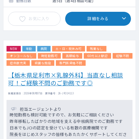
勤務日数
週5日（週4日相談可能)
く可能性がございます。
・電子カルテ（モバカル）
お気に入り
詳細をみる
NEW
常勤
病院
土・日・祝休み可
残業なし
オンコールなし
時短勤務可
高額給与
60代以上歓迎
経験不問
症例数充実
綺麗な施設
専門医資格不問
【栃木県足利市×乳腺外科】当直なし相談
可！ご経験不問のご勤務です◎
掲載更新日 : 2026年08月07日 案件番号 : 26-JR314113
担当エージェントより
時短勤務も検討可能ですので、お気軽にご相談ください
昨年移転したばかりの地域を支える中核病院でのご勤務です
日本でもJCIの認定を受けている有数の医療機関です
院長をはじめスタッフの皆様もあたたかくサポートしてくださ