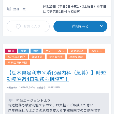
1,800万円位、卒後21年目2,050万円位
週5.25日（平日5日＋第1・3土曜日）※平日
勤務日数
にて研究日1日付与相談可
お気に入り
詳細をみる
NEW
常勤
病院
オンコールなし
時短勤務可
高額給与
60代以上歓迎
経験不問
症例数充実
綺麗な施設
専門医資格不問
【栃木県足利市×消化器内科（急募）】時短
勤務や週4日勤務も相談可！
掲載更新日 : 2026年08月07日 案件番号 : 26-JR314830
担当エージェントより
時短勤務も検討可能ですので、お気軽にご相談ください
昨年移転したばかりの地域を支える中核病院でのご勤務です