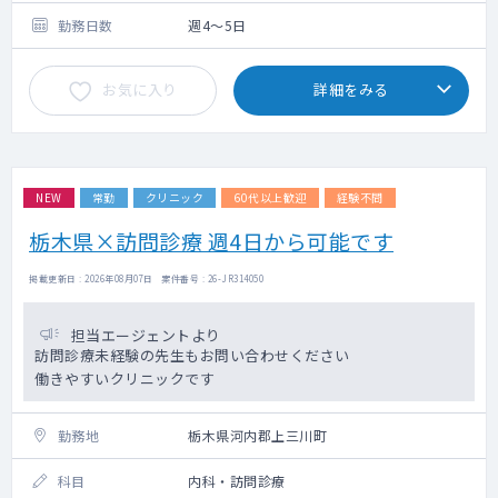
勤務日数
週4～5日
お気に入り
詳細をみる
NEW
常勤
クリニック
60代以上歓迎
経験不問
栃木県×訪問診療 週4日から可能です
掲載更新日 : 2026年08月07日 案件番号 : 26-JR314050
担当エージェントより
訪問診療未経験の先生もお問い合わせください
働きやすいクリニックです
勤務地
栃木県河内郡上三川町
科目
内科・訪問診療