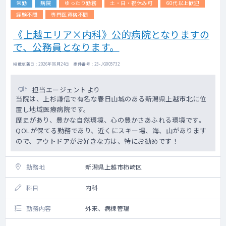
常勤
病院
ゆったり勤務
土・日・祝休み可
60代以上歓迎
経験不問
専門医資格不問
《上越エリア×内科》公的病院となりますの
で、公務員となります。
掲載更新日 : 2026年06月24日 案件番号 : 23-JG005732
担当エージェントより
当院は、上杉謙信で有名な春日山城のある新潟県上越市北に位
置し地域医療病院です。
歴史があり、豊かな自然環境、心の豊かさあふれる環境です。
QOLが保てる勤務であり、近くにスキー場、海、山があります
ので、アウトドアがお好きな方は、特にお勧めです！
勤務地
新潟県上越市柿崎区
科目
内科
勤務内容
外来、病棟管理