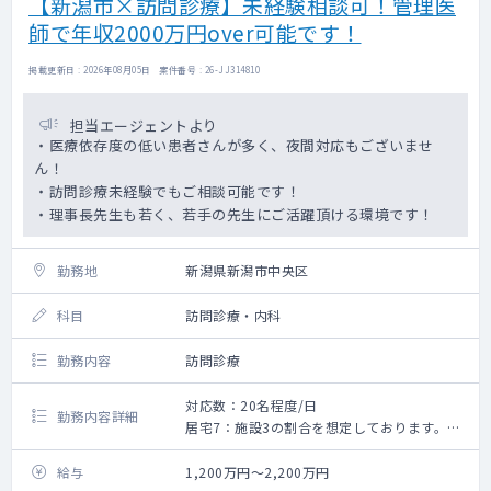
【新潟市×訪問診療】未経験相談可！管理医
師で年収2000万円over可能です！
掲載更新日 : 2026年08月05日 案件番号 : 26-JJ314810
担当エージェントより
・医療依存度の低い患者さんが多く、夜間対応もございませ
ん！
・訪問診療未経験でもご相談可能です！
・理事長先生も若く、若手の先生にご活躍頂ける環境です！
勤務地
新潟県新潟市中央区
科目
訪問診療・内科
勤務内容
訪問診療
対応数：20名程度/日
勤務内容詳細
居宅7：施設3の割合を想定しております。
医療依存度は低めの患者さんとなります。
給与
1,200万円～2,200万円