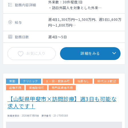
外来数：30件程度/日
勤務内容詳細
・訪日外国人を対象とした外来
・オンライン診療
・往診(状況により対応の可能性あり)
週4日1,300万円～1,500万円、週5日1,600万
給与
・保険診療としての一般的な総合診療
円～1,800万円
※理事報酬含む。
勤務日数
週4日～5日
お気に入り
詳細をみる
常勤
クリニック
土・日・祝休み可
当直なし
60代以上歓迎
経験不問
資格取得可
専門医資格不問
【山梨県甲斐市×訪問診療】週3日も可能な
求人です！
掲載更新日 : 2026年07月09日 案件番号 : 23-JT005168