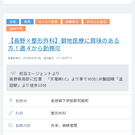
常勤
病院
ゆったり勤務
高額給与
60代以上歓迎
経験不問
【長野×整形外科】僻地医療に興味のある
方！週４から勤務可
掲載更新日 : 2026年06月24日 案件番号 : 23-JG005774
担当エージェントより
長野県南部に位置 「天竜峡I.C」より車で30分/JR飯田線「温
田駅」より徒歩10分
勤務地
長野県下伊那郡阿南町
科目
整形外科
勤務内容
外来、病棟管理