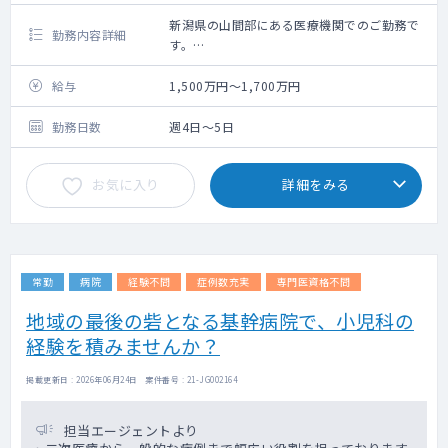
新潟県の山間部にある医療機関でのご勤務で
勤務内容詳細
す。
高齢者が多い地域となりますので、内科全般
を診ていただける方、歓迎です
給与
1,500万円～1,700万円
勤務日数
週4日～5日
お気に入り
詳細をみる
常勤
病院
経験不問
症例数充実
専門医資格不問
地域の最後の砦となる基幹病院で、小児科の
経験を積みませんか？
掲載更新日 : 2026年06月24日 案件番号 : 21-JG002164
担当エージェントより