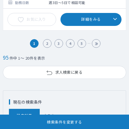
週5日=2,500万円
勤務日数
週3日～5日で相談可能
お気に入り
詳細をみる
1
2
3
4
5
95
件中 1～ 20件を表示
求人検索に戻る
現在の検索条件
診療科目
未入力
検索条件を変更する