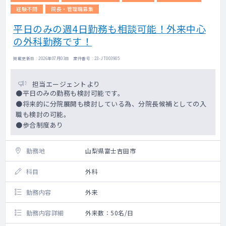
経験不問
院長・管理職募集
平日のみの週4日勤務も相談可能！外来中心
の外科勤務です！
掲載更新日 : 2026年07月03日 案件番号 : 23-JT003905
担当エージェントより
●平日のみの勤務も検討可能です。
●将来的に分院展開も検討している為、分院長候補としての入
職も検討の可能。
●歩合制度あり
勤務地
山梨県富士吉田市
科目
外科
勤務内容
外来
勤務内容詳細
外来数：50名/日