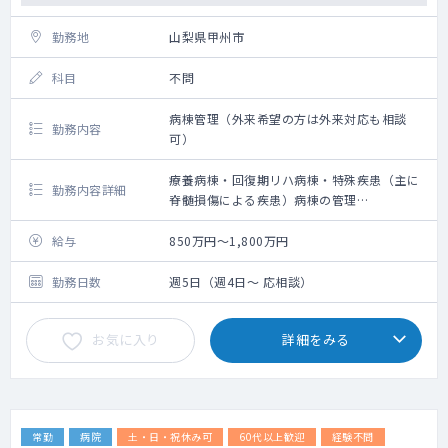
勤務地
山梨県甲州市
科目
不問
病棟管理（外来希望の方は外来対応も相談
勤務内容
可）
療養病棟・回復期リハ病棟・特殊疾患（主に
勤務内容詳細
脊髄損傷による疾患）病棟の管理
受持ち患者の数については最大40名程度
給与
850万円～1,800万円
勤務日数
週5日（週4日～ 応相談）
お気に入り
詳細をみる
常勤
病院
土・日・祝休み可
60代以上歓迎
経験不問