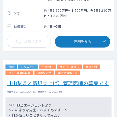
・オンライン診療
・往診(状況により対応の可能性あり)
週4日1,300万円～1,500万円、週5日1,600万
給与
・保険診療としての一般的な総合診療
円～1,800万円
※理事報酬含む。
勤務日数
週4日～5日
お気に入り
詳細をみる
常勤
クリニック
当直なし
オンコールなし
経験不問
院長・管理職募集
綺麗な施設
専門医資格不問
【山梨県×新規立上げ】管理医師の募集です
掲載更新日 : 2026年07月13日 案件番号 : 26-JQ314295
担当エージェントより
～このような先生におすすめです！～
・何か新しいことをやってみたい