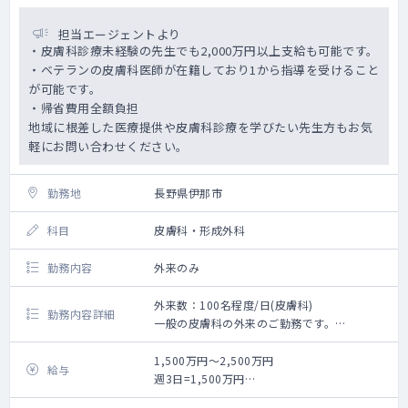
担当エージェントより
・皮膚科診療未経験の先生でも2,000万円以上支給も可能です。
・ベテランの皮膚科医師が在籍しており1から指導を受けること
が可能です。
・帰省費用全額負担
地域に根差した医療提供や皮膚科診療を学びたい先生方もお気
軽にお問い合わせください。
勤務地
長野県伊那市
科目
皮膚科・形成外科
勤務内容
外来のみ
外来数：100名程度/日(皮膚科)
勤務内容詳細
一般の皮膚科の外来のご勤務です。
小さなお子様～高齢者まで幅広い年齢層のご
対応をお願い致します。
1,500万円～2,500万円
給与
週3日=1,500万円
週4日=2,000万円