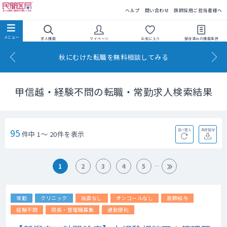
民間医局
ヘルプ
問い合わせ
医師採用ご担当者様へ
求人検索
マイページ
お気に入り
保存済みの
検索条件
秋にむけた転職を無料相談してみる
甲信越・経験不問の転職・常勤求人検索結果
95
並べ替え
条件保存
件中 1～ 20件を表示
1
2
3
4
5
常勤
クリニック
当直なし
オンコールなし
高額給与
経験不問
院長・管理職募集
通勤便利