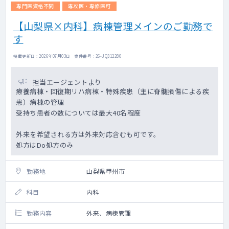
専門医資格不問
専攻医・専修医可
【山梨県×内科】病棟管理メインのご勤務で
す
掲載更新日 : 2026年07月03日 案件番号 : 26-JQ312280
担当エージェントより
療養病棟・回復期リハ病棟・特殊疾患（主に脊髄損傷による疾
患）病棟の管理
受持ち患者の数については最大40名程度
外来を希望される方は外来対応含むも可です。
処方はDo処方のみ
勤務地
山梨県甲州市
科目
内科
勤務内容
外来、病棟管理