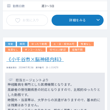
勤務日数
週3～5日
お気に入り
詳細をみる
常勤
病院
ゆったり勤務
土・日・祝休み可
残業なし
当直なし
オンコールなし
60代以上歓迎
経験不問
《小千谷市×脳神経内科》
掲載更新日 : 2026年07月13日 案件番号 : 26-JJ314278
担当エージェントより
神経難病を専門とした医療機関となります。
高齢者の慢性期疾患の対応となりますので、比較的ゆったりと
した勤務です。
時間外・当直帯は、大学からの派遣がありますので、基本的に
は残業はありません。