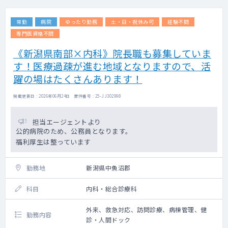
診先により増減があります
常勤
病院
ゆったり勤務
土・日・祝休み可
経験不問
専門医資格不問
《新潟県南部×内科》院長職も募集していま
す！医療過疎が進む地域となりますので、活
躍の場はたくさんあります！
掲載更新日 : 2026年06月24日 案件番号 : 25-JJ302998
担当エージェントより
公的病院のため、公務員となります。
福利厚生は整っています
勤務地
新潟県中魚沼郡
科目
内科・総合診療科
外来、救急対応、訪問診療、病棟管理、健
勤務内容
診・人間ドック