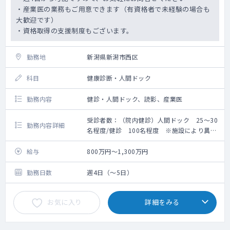
・産業医の業務もご用意できます（有資格者で未経験の場合も
大歓迎です）
・資格取得の支援制度もございます。
勤務地
新潟県新潟市西区
科目
健康診断・人間ドック
勤務内容
健診・人間ドック、読影、産業医
受診者数：（院内健診）人間ドック 25～30
勤務内容詳細
名程度/健診 100名程度 ※施設により異な
ります。
院内健診、巡回健診、人間ドック診察、結果
給与
800万円～1,300万円
説明、読影
産業医業務（有資格者のみ）
勤務日数
週4日（～5日）
＜目安＞
院内健診：人間ドック 25～30名程度/健
お気に入り
詳細をみる
診 100名程度 ※予約状況により異なりま
す。
巡回健診：80～100名程度/1日の場合 ※健