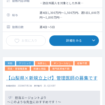
勤務内容詳細
・訪日外国人を対象とした外来
・オンライン診療
・往診(状況により対応の可能性あり)
週4日1,300万円～1,500万円、週5日1,600万
給与
・保険診療としての一般的な総合診療
円～1,800万円
※理事報酬含む。
勤務日数
週4日～5日
お気に入り
詳細をみる
常勤
クリニック
当直なし
オンコールなし
経験不問
院長・管理職募集
綺麗な施設
専門医資格不問
【山梨県×新規立上げ】管理医師の募集です
掲載更新日 : 2026年07月13日 案件番号 : 26-JQ314297
担当エージェントより
～このような先生におすすめです！～