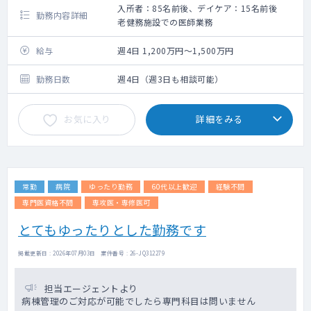
入所者：85名前後、デイケア：15名前後
勤務内容詳細
老健務施設での医師業務
給与
週4日 1,200万円～1,500万円
勤務日数
週4日（週3日も相談可能）
お気に入り
詳細をみる
常勤
病院
ゆったり勤務
60代以上歓迎
経験不問
専門医資格不問
専攻医・専修医可
とてもゆったりとした勤務です
掲載更新日 : 2026年07月03日 案件番号 : 26-JQ312279
担当エージェントより
病棟管理のご対応が可能でしたら専門科目は問いません