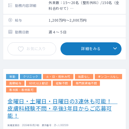
外来数：15～20名（整形外科）/150名（全
勤務内容詳細
科合わせて）
救急搬入数：0~2台
手術数：０件
給与
1,200万円～2,000万円
勤務日数
週４～５日
お気に入り
詳細をみる
常勤
クリニック
土・日・祝休み可
当直なし
オンコールなし
高額給与
60代以上歓迎
経験不問
専門医資格不問
専攻医・専修医可
金曜日・土曜日・日曜日の3連休も可能！
皮膚科経験不問・卒後3年目からご応募可
能！
掲載更新日 : 2026年06月24日 案件番号 : 25-JJ303539