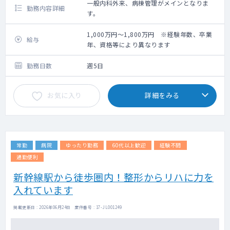
一般内科外来、病棟管理がメインとなりま
勤務内容詳細
す。
1,000万円～1,800万円 ※経験年数、卒業
給与
年、資格等により異なります
勤務日数
週5日
お気に入り
詳細をみる
常勤
病院
ゆったり勤務
60代以上歓迎
経験不問
通勤便利
新幹線駅から徒歩圏内！整形からリハに力を
入れています
掲載更新日 : 2026年06月24日 案件番号 : 17-JL001249