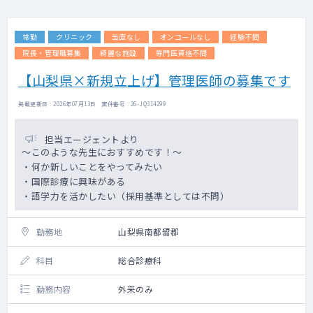
常勤
クリニック
当直なし
オンコールなし
経験不問
院長・管理職募集
綺麗な施設
専門医資格不問
【山梨県×新規立上げ】管理医師の募集です
掲載更新日 : 2026年07月13日 案件番号 : 26-JQ314299
担当エージェントより
～このような先生におすすめです！～
・何か新しいことをやってみたい
・国際診療に興味がある
・語学力を活かしたい（採用基準としては不問）
勤務地
山梨県南都留郡
科目
総合診療科
勤務内容
外来のみ