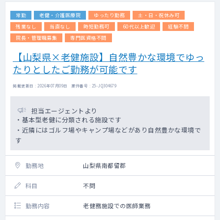
常勤
老健・介護医療院
ゆったり勤務
土・日・祝休み可
残業なし
当直なし
時短勤務可
60代以上歓迎
経験不問
院長・管理職募集
専門医資格不問
【山梨県×老健施設】自然豊かな環境でゆっ
たりとしたご勤務が可能です
掲載更新日 : 2026年07月09日 案件番号 : 25-JQ304679
担当エージェントより
・基本型老健に分類される施設です
・近隣にはゴルフ場やキャンプ場などがあり自然豊かな環境で
す
勤務地
山梨県南都留郡
科目
不問
勤務内容
老健務施設での医師業務