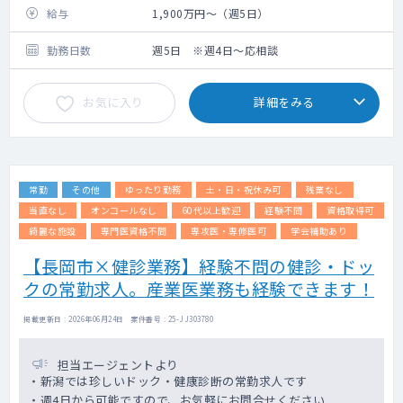
給与
1,900万円～（週5日）
勤務日数
週5日 ※週4日～応相談
お気に入り
詳細をみる
常勤
その他
ゆったり勤務
土・日・祝休み可
残業なし
当直なし
オンコールなし
60代以上歓迎
経験不問
資格取得可
綺麗な施設
専門医資格不問
専攻医・専修医可
学会補助あり
【長岡市×健診業務】経験不問の健診・ドッ
クの常勤求人。産業医業務も経験できます！
掲載更新日 : 2026年06月24日 案件番号 : 25-JJ303780
担当エージェントより
・新潟では珍しいドック・健康診断の常勤求人です
・週4日から可能ですので、お気軽にお問合せください