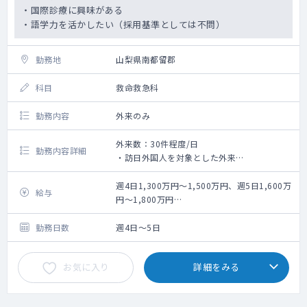
・国際診療に興味がある
・語学力を活かしたい（採用基準としては不問）
勤務地
山梨県南都留郡
科目
救命救急科
勤務内容
外来のみ
外来数：30件程度/日
勤務内容詳細
・訪日外国人を対象とした外来
・オンライン診療
・往診(状況により対応の可能性あり)
週4日1,300万円～1,500万円、週5日1,600万
給与
・保険診療としての一般的な総合診療
円～1,800万円
※理事報酬含む。
勤務日数
週4日～5日
お気に入り
詳細をみる