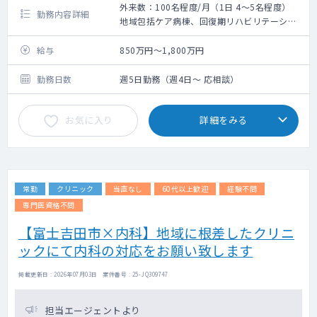
外来数：100名程度/月（1日 4～5名程度）
勤務内容詳細
地域包括ケア病棟、回復期リハビリテーショ
ン病棟、療養病棟の管理メインのご勤務で
す。
給与
850万円～1,800万円
一般内科外来のご対応もお願い致します。
（サブスペシャリティがある先生は専門外来
勤務日数
週5日勤務（週4日～ 応相談）
の設定も可能です）
お気に入り
詳細をみる
常勤
クリニック
当直なし
60代以上歓迎
経験不問
専門医資格不問
【富士吉田市×内科】地域に根差したクリニ
ックにて内科の対応をお願い致します
掲載更新日 : 2026年07月03日 案件番号 : 25-JQ309747
担当エージェントより