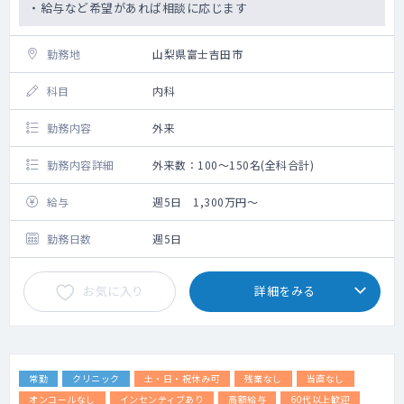
・給与など希望があれば相談に応じます
勤務地
山梨県富士吉田市
科目
内科
勤務内容
外来
勤務内容詳細
外来数：100～150名(全科合計)
給与
週5日 1,300万円～
勤務日数
週5日
お気に入り
詳細をみる
常勤
クリニック
土・日・祝休み可
残業なし
当直なし
オンコールなし
インセンティブあり
高額給与
60代以上歓迎