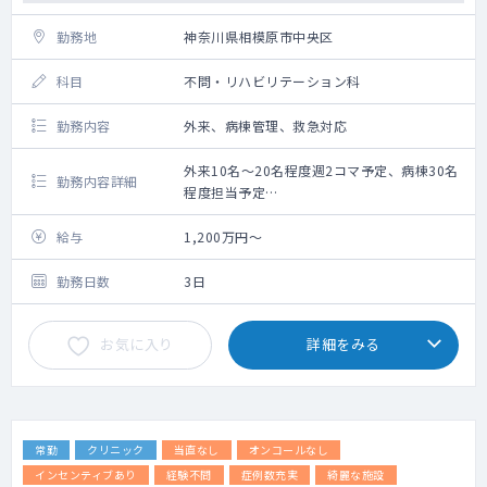
勤務地
神奈川県相模原市中央区
科目
不問・リハビリテーション科
勤務内容
外来、病棟管理、救急対応
外来10名～20名程度週2コマ予定、病棟30名
勤務内容詳細
程度担当予定
年1～3程度予定
2027年11月に開設予定の回復期リハビリテー
給与
1,200万円～
ション病棟にて、外来、病棟管理等をお願い
します。
勤務日数
3日
それまでは療養病棟での勤務も可能
お気に入り
詳細をみる
常勤
クリニック
当直なし
オンコールなし
インセンティブあり
経験不問
症例数充実
綺麗な施設