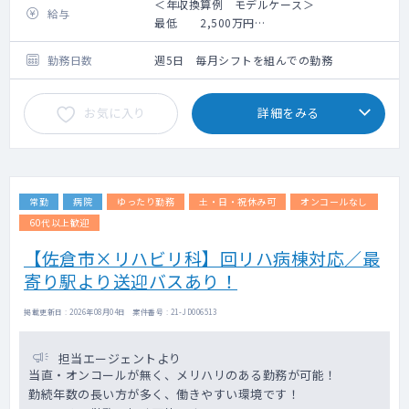
・マーケティング
＜年収換算例 モデルケース＞
給与
・人材育成
最低 2,500万円
1年目 2,500万円～3,400万円
2年目 2,600万円～6,000万円
勤務日数
週5日 毎月シフトを組んでの勤務
3年目 3,000万円～8,000万円
4～9年 3,500万円～8,000万円
お気に入り
詳細をみる
10年～ 5,000万円～1億円以上
常勤
病院
ゆったり勤務
土・日・祝休み可
オンコールなし
60代以上歓迎
【佐倉市×リハビリ科】回リハ病棟対応／最
寄り駅より送迎バスあり！
掲載更新日 : 2026年08月04日 案件番号 : 21-JD006513
担当エージェントより
当直・オンコールが無く、メリハリのある勤務が可能！
勤続年数の長い方が多く、働きやすい環境です！