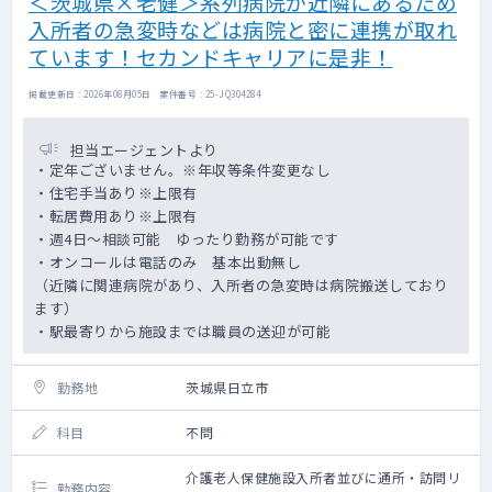
＜茨城県×老健＞系列病院が近隣にあるため
入所者の急変時などは病院と密に連携が取れ
ています！セカンドキャリアに是非！
掲載更新日 : 2026年08月05日 案件番号 : 25-JQ304284
担当エージェントより
・定年ございません。※年収等条件変更なし
・住宅手当あり※上限有
・転居費用あり※上限有
・週4日～相談可能 ゆったり勤務が可能です
・オンコールは電話のみ 基本出動無し
（近隣に関連病院があり、入所者の急変時は病院搬送しており
ます）
・駅最寄りから施設までは職員の送迎が可能
勤務地
茨城県日立市
科目
不問
介護老人保健施設入所者並びに通所・訪問リ
勤務内容