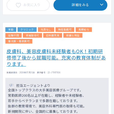
お気に入り
詳細をみる
ます。
720万～
常勤
クリニック
当直なし
時短勤務可
高額給与
経験不問
資格取得可
症例数充実
綺麗な施設
専攻医・専修医可
皮膚科、美容皮膚科未経験者もOK！初期研
修修了後から就職可能。充実の教育体制があ
ります。
掲載更新日 : 2026年07月31日 案件番号 : 22-JT007816
担当エージェントより
全国トップクラスの大手美容医療グループです。
常勤医師200名以上が在籍し、経験者や未経験者、
若手からベテランまで多数在籍しております。
抜群の教育環境で、美容外科専門医の取得も可能。
新規開院に伴い、全国的に募集しております。