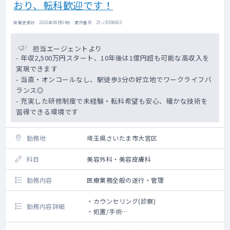
おり、転科歓迎です！
掲載更新日 : 2026年08月04日 案件番号 : 25-JR308603
担当エージェントより
- 年収2,500万円スタート、10年後は1億円超も可能な高収入を
実現できます
- 当直・オンコールなし、駅徒歩3分の好立地でワークライフバ
ランス◎
- 充実した研修制度で未経験・転科希望も安心、確かな技術を
習得できる環境です
勤務地
埼玉県さいたま市大宮区
科目
美容外科・美容皮膚科
勤務内容
医療業務全般の遂行・管理
・カウンセリング(診察)
勤務内容詳細
・処置/手術
・マネジメント