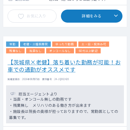
決定します。
医師の業績（保険・自費含めて）に順じてイ
お気に入り
詳細をみる
ンセンティブも支給いたします。固定給とイ
ンセンティブ合わせて週5勤務の場合約4,000
万円、週4勤務の場合約3,200万円も可能
常勤
老健・介護医療院
ゆったり勤務
土・日・祝休み可
残業なし
当直なし
オンコールなし
60代以上歓迎
【茨城県×老健】落ち着いた勤務が可能！お
車での通勤がオススメです
掲載更新日 : 2026年08月05日 案件番号 : 24-JQ002420
担当エージェントより
・当直・オンコール無しの勤務です
・残業無し メリハリのある働き方が出来ます
・施設長は院長の奥様が担っておりますので、常勤医としての
募集です。