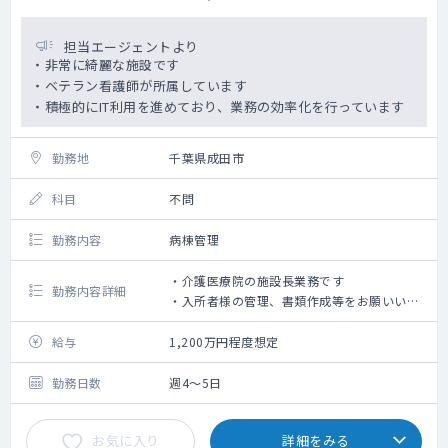
担当エージェントより
・非常に綺麗な施設です
・ベテラン看護師が所属しています
・積極的にIT利用を進めており、業務の効率化を行っています
勤務地
千葉県成田市
科目
不問
勤務内容
病棟管理
・介護医療院の施設長業務です
勤務内容詳細
・入所者様の管理、書類作成等をお願いいた
します。
給与
1,200万円程度想定
勤務日数
週4～5日
お気に入り
詳細をみる