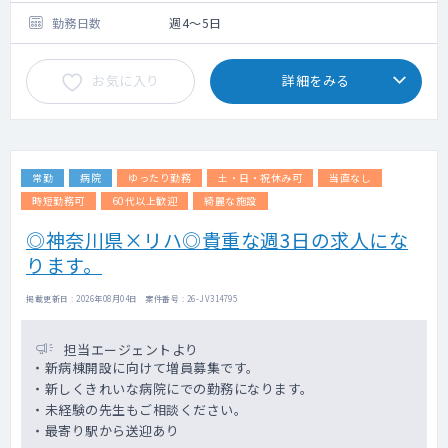
ますが、ご対応が難しい手技がありましたら
週5日：2,000万円
お気軽にご相談ください。
勤務日数
週4～5日
・看取り対応もお願いいたします。（病院で
最期を迎えられる方が多いです。）
お気に入り
詳細をみる
・外来は系列クリニックで行っておりますの
で、病棟業務に専念できます。
常勤
病院
ゆったり勤務
土・日・祝休み可
当直なし
時短勤務可
60代以上歓迎
綺麗な施設
◎神奈川県×リハ◎貴重な週3日の求人にな
ります。
掲載更新日 : 2026年08月04日 案件番号 : 26-JV314795
担当エージェントより
・新病棟開設に向けて増員募集です。
・新しくきれいな病院にでの勤務になります。
・未経験の先生もご相談ください。
・最寄り駅から送迎あり