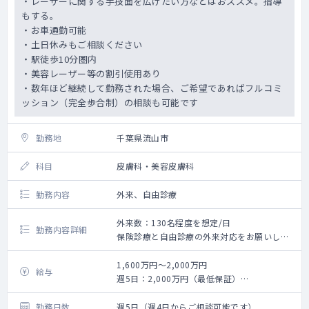
・レーザーに関する手技面を広げたい方などはおススメ。指導
もする。
・お車通勤可能
・土日休みもご相談ください
・駅徒歩10分圏内
・美容レーザー等の割引使用あり
・数年ほど継続して勤務された場合、ご希望であればフルコミ
ッション（完全歩合制）の相談も可能です
勤務地
千葉県流山市
科目
皮膚科・美容皮膚科
勤務内容
外来、自由診療
外来数：130名程度を想定/日
勤務内容詳細
保険診療と自由診療の外来対応をお願いしま
す。
美容については施術メニューが豊富なため、
1,600万円～2,000万円
給与
手技面を広げたい方にお勧めです。（レーザ
週5日：2,000万円（最低保証）
ーは23種30台程度の設置予定）
週4日：1,600万円（最低保証）
開院当初は1診体制の可能性があります。
固定給制となります。経験やスキルに応じて
勤務日数
週5日（週4日からご相談可能です）