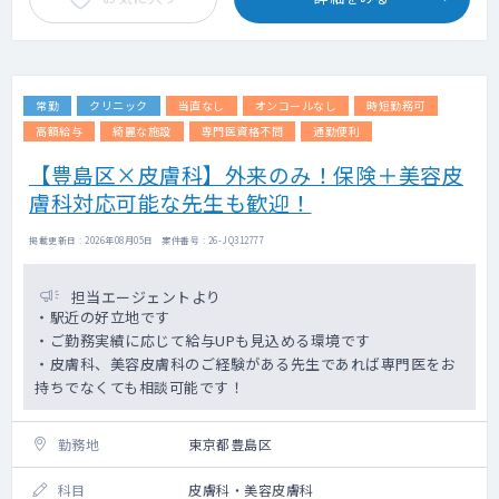
常勤
クリニック
当直なし
オンコールなし
時短勤務可
高額給与
綺麗な施設
専門医資格不問
通勤便利
【豊島区×皮膚科】外来のみ！保険＋美容皮
膚科対応可能な先生も歓迎！
掲載更新日 : 2026年08月05日 案件番号 : 26-JQ312777
担当エージェントより
・駅近の好立地です
・ご勤務実績に応じて給与UPも見込める環境です
・皮膚科、美容皮膚科のご経験がある先生であれば専門医をお
持ちでなくても相談可能です！
勤務地
東京都豊島区
科目
皮膚科・美容皮膚科