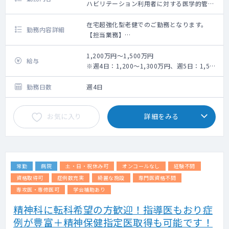
ハビリテーション利用者に対する医学的管
理、施設管理者（管理医師）としての管理業
務全般
在宅超強化型老健でのご勤務となります。
勤務内容詳細
【担当業務】
・訪問リハビリテーション新規導入時の処
方箋作成
1,200万円～1,500万円
給与
・施設管理者業務
※週4日：1,200～1,300万円、週5日：1,500
【スタッフ体制】 PT・OT・ST 在籍（人数
万円（固定給）
記載なし）
勤務日数
週4日
【備考】
訪問リハ件数：0～3件/月（今後増加予
お気に入り
詳細をみる
定）
訪問先：個人宅
訪問手段：車
訪問体制：医師＋訪問セラピスト
常勤
病院
土・日・祝休み可
オンコールなし
経験不問
▼▼オンコール
【対応方法】電話による相談、指示出し
資格取得可
症例数充実
綺麗な施設
専門医資格不問
【対応回数】月5回程度
専攻医・専修医可
学会補助あり
【手当年俸に含む
精神科に転科希望の方歓迎！指導医もおり症
【備考】
・急変時は救急隊が先行対応し、その後に医
例が豊富＋精神保健指定医取得も可能です！
師へ報告するケースあり。