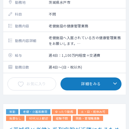
勤務地
茨城県水戸市
科目
不問
勤務内容
老健施設の健康管理業務
老健施設へ入居されている方の健康管理業務
勤務内容詳細
をお願いします。
全80床のうち、入居率は75％くらい（デイサ
ービスのために25％は残してる）
給与
週4日：1,100万円程度＋交通費
勤務日数
週4日～(日・祝以外)
お気に入り
詳細をみる
常勤
老健・介護医療院
ゆったり勤務
土・日・祝休み可
当直なし
60代以上歓迎
経験不問
院長・管理職募集