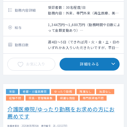
受診者数：30名程度/日
勤務内容詳細
勤務内容：外来、専門外来（再生医療、美容
皮膚科、総合診療科）
問診業務、簡単な脂肪採取・皮下組織採取
1,344万円～1,680万円（勤務時間や日数によ
給与
（研修制度有）
って金額変動あり）
※稀に、点滴や採血を依頼する可能性があり
※前年度年収考慮有
ます（看護師不在時）
週4日：1,344万円～
週4日～5日（できれば月・火・金・土・日の
勤務日数
※美容外科施術は無いので、未経験の先生で
週5日：1,680万円～
いずれかお入りいただきたいですが、平日の
も安心です
み4日や5日も検討いたします）
お気に入り
詳細をみる
外来数：10～15名/日（自費診療）
発熱外来：なし
カルテ：エムスリーデジカル
医師医師：１診体制(曜日によっては２診体制
の可能性あり)
常勤
老健・介護医療院
ゆったり勤務
残業なし
当直なし
主な年齢層：幅広い層の患者様にご縁をいた
だいておりますが、富裕層の方がメインにな
経験不問
院長・管理職募集
綺麗な施設
専門医資格不問
ります
介護医療院/ゆったり勤務をお求めの方にお
薦めです
掲載更新日 : 2026年08月06日 案件番号 : 26-JQ313785