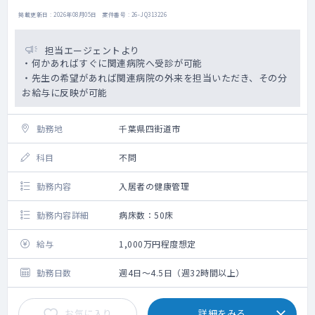
掲載更新日 : 2026年08月05日 案件番号 : 26-JQ313226
担当エージェントより
・何かあればすぐに関連病院へ受診が可能
・先生の希望があれば関連病院の外来を担当いただき、その分
お給与に反映が可能
勤務地
千葉県四街道市
科目
不問
勤務内容
入居者の健康管理
勤務内容詳細
病床数：50床
給与
1,000万円程度想定
勤務日数
週4日～4.5日（週32時間以上）
お気に入り
詳細をみる