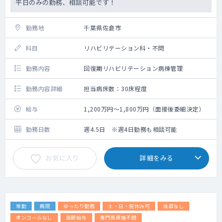
平日のみの勤務、相談可能です！
勤務地
千葉県佐倉市
科目
リハビリテーション科・不問
勤務内容
回復期リハビリテーション病棟管理
勤務内容詳細
担当病床数：30床程度
給与
1,200万円～1,800万円（面接後委細決定）
勤務日数
週4.5日 ※週4日勤務も相談可能
お気に入り
詳細をみる
常勤
病院
ゆったり勤務
土・日・祝休み可
当直なし
オンコールなし
高額給与
専門医資格不問