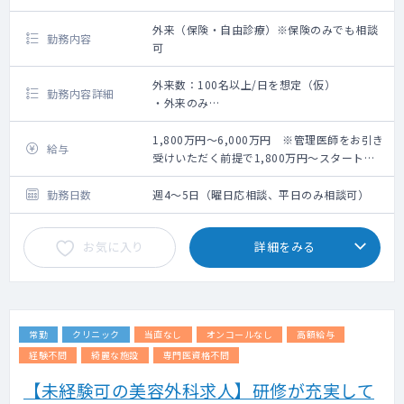
外来（保険・自由診療）※保険のみでも相談
勤務内容
可
外来数：100名以上/日を想定（仮）
勤務内容詳細
・外来のみ
・患者層：20～30代メイン
・診療体制：1診
1,800万円～6,000万円 ※管理医師をお引き
給与
・美容皮膚科範囲（レーザー、ボトックス、
受けいただく前提で1,800万円～スタート
ヒアルロン酸注入程度）をお願いします
し、インセンティブによって給与UPが見込め
※保険診療のみでも相談可能です
る仕組みです
勤務日数
週4～5日（曜日応相談、平日のみ相談可）
お気に入り
詳細をみる
常勤
クリニック
当直なし
オンコールなし
高額給与
経験不問
綺麗な施設
専門医資格不問
【未経験可の美容外科求人】研修が充実して