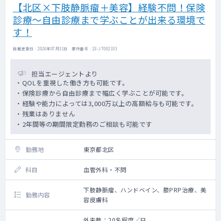
【北区×下肢静脈瘤＋美容】経験不問！保険
診療～自由診療まで学ぶことが出来る環境で
す！
掲載更新日 : 2026年07月31日 案件番号 : 23-JT002333
担当エージェントより
・QOLを重視した働き方も可能です。
・保険診療から自由診療まで幅広く学ぶことが可能です。
・経験や能力によっては3,000万以上の高額給与も可能です。
・残業はありません
・2年間等の期間限定勤務のご相談も可能です
勤務地
東京都北区
科目
血管外科・不問
下肢静脈瘤、ハンドベイン、膝PRP治療、美
勤務内容
容皮膚科
外来数：20名程度／日