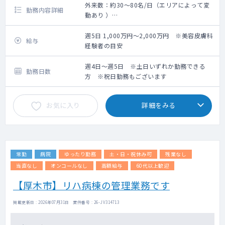
外来数：約30～80名/日（エリアによって変
勤務内容詳細
動あり ）
皮膚科外来（保険ならびに自費）、レーザ
ー、注射などの対応をお願いいたします
週5日 1,000万円～2,000万円 ※美容皮膚科
給与
経験者の目安
主な疾患：しみ、しわ・たるみ、ニキビ、毛
穴、痩身
週4日～週5日 ※土日いずれか勤務できる
勤務日数
患者層 ：30～50代がメイン（エリアによっ
方 ※祝日勤務もございます
て異なります）
お気に入り
詳細をみる
常勤
病院
ゆったり勤務
土・日・祝休み可
残業なし
当直なし
オンコールなし
高額給与
60代以上歓迎
【厚木市】リハ病棟の管理業務です
掲載更新日 : 2026年07月31日 案件番号 : 26-JV314713