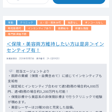
常勤
クリニック
土・日・祝休み可
当直なし
オンコールなし
時短勤務可
インセンティブあり
高額給与
綺麗な施設
専門医資格不問
＜保険・美容両方維持したい方は是非＞イン
センティブ有！
掲載更新日 : 2026年08月05日 案件番号 : 24-JQ004203
担当エージェントより
・医師の業績（保険・自費含めて）に順じてインセンティブも
支給有
・固定給とインセンティブ合わせて週5勤務の場合約4,000万
円、週4勤務の場合約3,200万円も可能！
・保険診療から美容系の非保険診療まで行うクリニックで経験
が積めます。
・美容レーザーは23種30台と充実した設備。