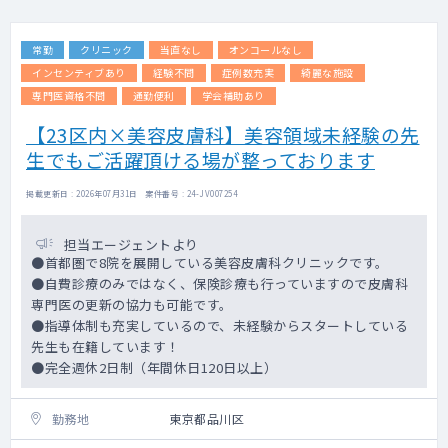
常勤
クリニック
当直なし
オンコールなし
インセンティブあり
経験不問
症例数充実
綺麗な施設
専門医資格不問
通勤便利
学会補助あり
【23区内×美容皮膚科】美容領域未経験の先
生でもご活躍頂ける場が整っております
掲載更新日 : 2026年07月31日 案件番号 : 24-JV007254
担当エージェントより
●首都圏で8院を展開している美容皮膚科クリニックです。
●自費診療のみではなく、保険診療も行っていますので皮膚科
専門医の更新の協力も可能です。
●指導体制も充実しているので、未経験からスタートしている
先生も在籍しています！
●完全週休2日制（年間休日120日以上）
勤務地
東京都品川区