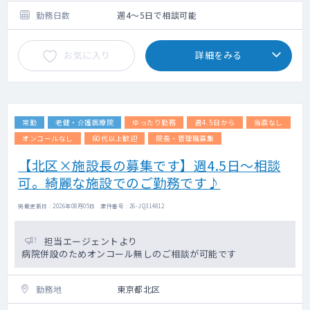
勤務日数
週4～5日で相談可能
お気に入り
詳細をみる
常勤
老健・介護医療院
ゆったり勤務
週4.5日から
当直なし
オンコールなし
60代以上歓迎
院長・管理職募集
【北区×施設長の募集です】週4.5日～相談
可。綺麗な施設でのご勤務です♪
掲載更新日 : 2026年08月05日 案件番号 : 26-JQ314812
担当エージェントより
病院併設のためオンコール無しのご相談が可能です
勤務地
東京都北区