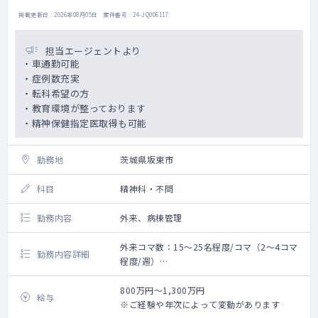
・現在は関連病院へ事前相談のうえ救急搬送
掲載更新日 : 2026年08月05日 案件番号 : 24-JQ006117
対応。
・今後、出動対応可能な医師も歓迎。
担当エージェントより
・車通勤可能
・症例数充実
＜医師体制＞
・転科希望の方
常勤医1名、非常勤0名
・教育環境が整っております
・精神保健指定医取得も可能
勤務地
茨城県坂東市
科目
精神科・不問
勤務内容
外来、病棟管理
外来コマ数：15～25名程度/コマ（2～4コマ
勤務内容詳細
程度/週）
管理病床数：15～25床程度（応相談）
800万円～1,300万円
給与
※ご経験や年次によって変動があります