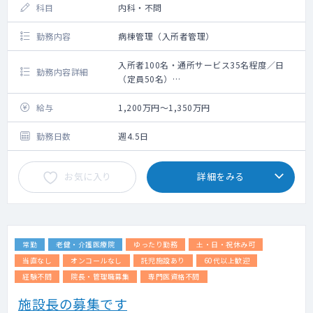
科目
内科・不問
勤務内容
病棟管理（入所者管理）
入所者100名・通所サービス35名程度／日
勤務内容詳細
（定員50名）
入所者、通所サービスをご利用の方々の全身
管理業務をお願いいたします
給与
1,200万円～1,350万円
勤務日数
週4.5日
お気に入り
詳細をみる
常勤
老健・介護医療院
ゆったり勤務
土・日・祝休み可
当直なし
オンコールなし
託児施設あり
60代以上歓迎
経験不問
院長・管理職募集
専門医資格不問
施設長の募集です