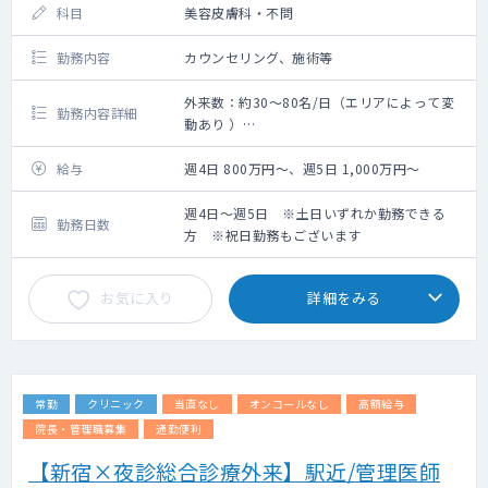
科目
美容皮膚科・不問
勤務内容
カウンセリング、施術等
外来数：約30～80名/日（エリアによって変
勤務内容詳細
動あり ）
皮膚科外来（保険ならびに自費）、レーザ
ー、注射などの対応をお願いいたします
給与
週4日 800万円～、週5日 1,000万円～
主な疾患：しみ、しわ・たるみ、ニキビ、毛
週4日～週5日 ※土日いずれか勤務できる
勤務日数
穴、痩身
方 ※祝日勤務もございます
患者層 ：30～50代がメイン（エリアによっ
て異なります）
お気に入り
詳細をみる
常勤
クリニック
当直なし
オンコールなし
高額給与
院長・管理職募集
通勤便利
【新宿×夜診総合診療外来】駅近/管理医師