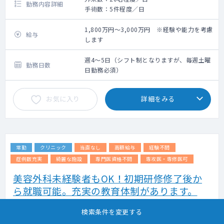
勤務内容詳細
手術数：5件程度／日
1,800万円～3,000万円 ※経験や能力を考慮
給与
します
週4～5日（シフト制となりますが、毎週土曜
勤務日数
日勤務必須）
お気に入り
詳細をみる
常勤
クリニック
当直なし
高額給与
経験不問
症例数充実
綺麗な施設
専門医資格不問
専攻医・専修医可
美容外科未経験者もOK！初期研修修了後か
ら就職可能。充実の教育体制があります。
掲載更新日 : 2026年07月31日 案件番号 : 23-JT006408
検索条件を変更する