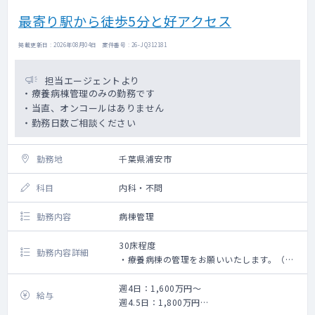
最寄り駅から徒歩5分と好アクセス
掲載更新日 : 2026年08月04日 案件番号 : 26-JQ312181
担当エージェントより
・療養病棟管理のみの勤務です
・当直、オンコールはありません
・勤務日数ご相談ください
勤務地
千葉県浦安市
科目
内科・不問
勤務内容
病棟管理
30床程度
勤務内容詳細
・療養病棟の管理をお願いいたします。（担
当患者数：30名程度）
・CV交換、気管カニューレ交換、バルーン交
週4日：1,600万円～
給与
換、褥瘡処置などが可能な先生を優遇いたし
週4.5日：1,800万円