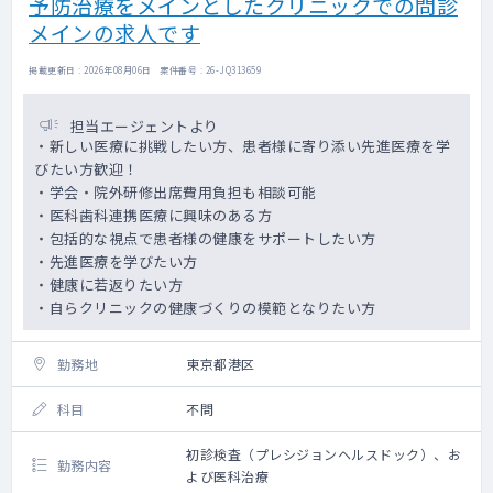
予防治療をメインとしたクリニックでの問診
メインの求人です
掲載更新日 : 2026年08月06日 案件番号 : 26-JQ313659
担当エージェントより
・新しい医療に挑戦したい方、患者様に寄り添い先進医療を学
びたい方歓迎！
・学会・院外研修出席費用負担も相談可能
・医科歯科連携医療に興味のある方
・包括的な視点で患者様の健康をサポートしたい方
・先進医療を学びたい方
・健康に若返りたい方
・自らクリニックの健康づくりの模範となりたい方
勤務地
東京都港区
科目
不問
初診検査（プレシジョンヘルスドック）、お
勤務内容
よび医科治療