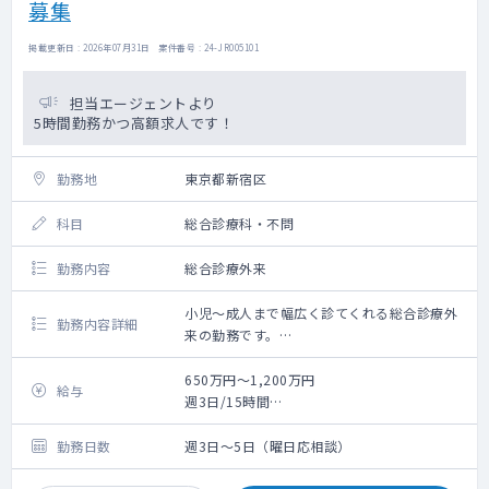
募集
掲載更新日 : 2026年07月31日 案件番号 : 24-JR005101
担当エージェントより
5時間勤務かつ高額求人です！
勤務地
東京都新宿区
科目
総合診療科・不問
勤務内容
総合診療外来
小児～成人まで幅広く診てくれる総合診療外
勤務内容詳細
来の勤務です。
泌尿器・皮膚科標榜ですが、それ以外にも内
科系なども幅広く診れる方を希望しておりま
650万円～1,200万円
給与
す。
週3日/15時間
（イメージとしては夜間の診療所）
◇常勤医
専門的な診察ではなく一時的な対応や処方程
650万～
勤務日数
週3日～5日（曜日応相談）
度となります。
管理医師を行っていただける方の募集になり
◇管理医師