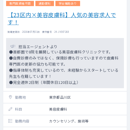
専門医資格不問
通勤便利
学会補助あり
【23区内×美容皮膚科】人気の美容求人で
す！
掲載更新日 : 2026年07月31日 案件番号 : 24-JV007268
担当エージェントより
●首都圏で8院を展開している美容皮膚科クリニックです。
●自費診療のみではなく、保険診療も行っていますので皮膚科
専門医の更新の協力も可能です。
●指導体制も充実しているので、未経験からスタートしている
先生も在籍しています！
●完全週休2日制（年間休日120日以上）
勤務地
東京都品川区
科目
美容皮膚科
勤務内容
カウンセリング、施術等