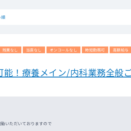
め順
残業なし
当直なし
オンコールなし
時短勤務可
高額給与
可能！療養メイン/内科業務全般
退勤いただいておりますので