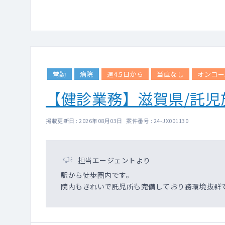
常勤
病院
週4.5日から
当直なし
オンコー
【健診業務】滋賀県/託児
掲載更新日 : 2026年08月03日 案件番号 : 24-JX001130
担当エージェントより
駅から徒歩圏内です。
院内もきれいで託児所も完備しており務環境抜群