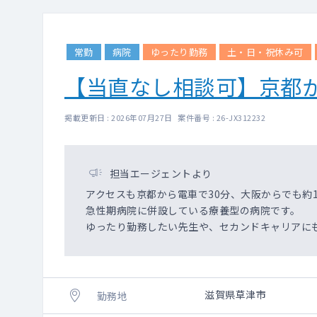
常勤
病院
ゆったり勤務
土・日・祝休み可
【当直なし相談可】京都
掲載更新日 : 2026年07月27日 案件番号 : 26-JX312232
担当エージェントより
アクセスも京都から電車で30分、大阪からでも約
急性期病院に併設している療養型の病院です。
ゆったり勤務したい先生や、セカンドキャリアに
滋賀県草津市
勤務地