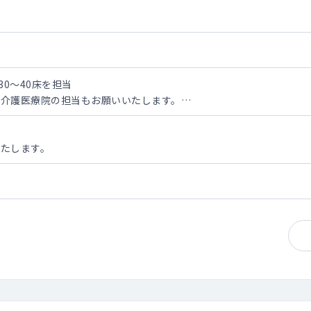
30～40床を担当
の介護医療院の担当もお願いいたします。
医療院が100床です。
す。
たします。