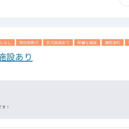
ルなし
時短勤務可
託児施設あり
綺麗な施設
通勤便利
施設あり
です！