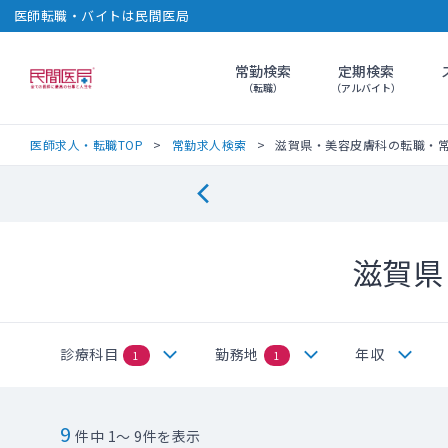
医師転職・バイトは民間医局
常勤検索
定期検索
民間医局
（転職）
（アルバイト）
医師求人・転職TOP
常勤求人検索
滋賀県・美容皮膚科の転職・
滋賀県
診療科目
勤務地
年収
1
1
9
件中 1～ 9件を表示