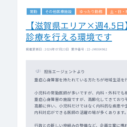
常勤
その他医療施設
ゆったり勤務
土・日・
【滋賀県エリア×週4.5
診療を行える環境です
掲載更新日 : 2026年07月23日 案件番号 : 22-JM004962
担当エージェントより
重症心身障害を持たれている方たちが地域生活を
小児科の常勤医師が多いですが、内科・外科でも
重症心身障害の施設ですが、高齢化してきており
高齢に伴い、小児科だけではなく内科的な疾患や
内科対応ができる医師の活躍の場が多くあります
行政との新しい枠組みの整備など、企画立案に携