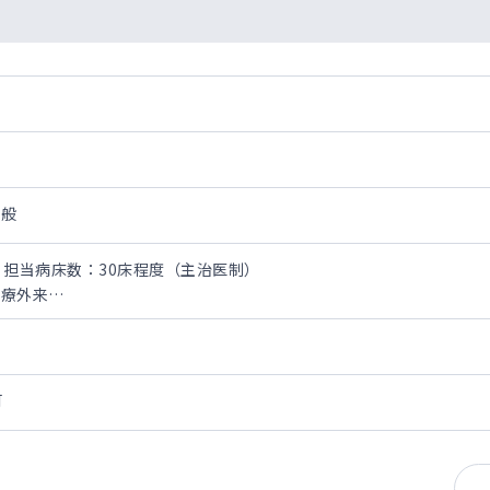
全般
 担当病床数：30床程度（主治医制）
診療外来
マ
（主治医制）
可