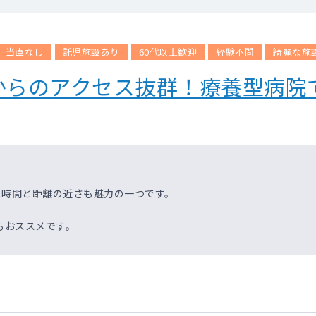
当直なし
託児施設あり
60代以上歓迎
経験不問
綺麗な施
からのアクセス抜群！療養型病院
1時間と距離の近さも魅力の一つです。
もおススメです。