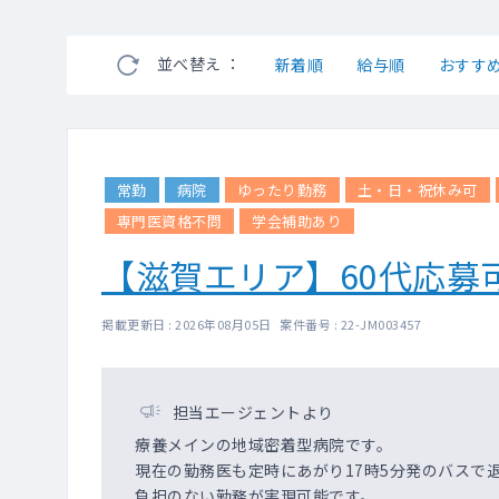
並べ替え ：
新着順
給与順
おすす
常勤
病院
ゆったり勤務
土・日・祝休み可
専門医資格不問
学会補助あり
【滋賀エリア】60代応募
掲載更新日 : 2026年08月05日 案件番号 : 22-JM003457
担当エージェントより
療養メインの地域密着型病院です。
現在の勤務医も定時にあがり17時5分発のバスで
負担のない勤務が実現可能です。