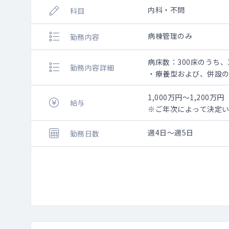
内科・不問
科目
病棟管理のみ
勤務内容
病床数：300床のうち、
勤務内容詳細
・療養型および、併設
・療養病棟199床、介護
・看取りも発生いたしま
1,000万円～1,200万円
給与
※ご年次によって決定い
週4日～週5日
勤務日数