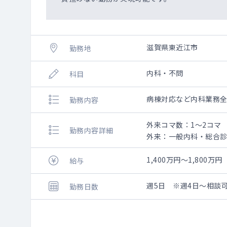
滋賀県東近江市
勤務地
内科・不問
科目
病棟対応など内科業務
勤務内容
外来コマ数：1～2コマ
勤務内容詳細
外来：一般内科・総合
外来数：20名程度
外来コマ数：1～2コ
1,400万円～1,800万円
給与
担当病床数：30床程度
週5日 ※週4日～相談
勤務日数