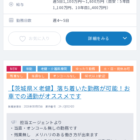
週5日1,100万円～1,600万円（目安：5年目
給与
1,100万円、10年目1,400万円）
勤務日数
週4～5日
お気に入り
詳細をみる
NEW
常勤
老健・介護医療院
ゆったり勤務
土・日・祝休み可
残業なし
当直なし
オンコールなし
60代以上歓迎
【茨城県×老健】落ち着いた勤務が可能！お
車での通勤がオススメです
掲載更新日 : 2026年08月05日 案件番号 : 24-JQ002420
担当エージェントより
・当直・オンコール無しの勤務です
・残業無し メリハリのある働き方が出来ます