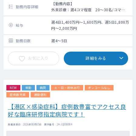
【勤務内容】
勤務内容詳細
外来診療：週4コマ程度 20～30名/コマ
病棟管理：10～20床/名
救急対応：勤務中の医師で協力し対応してい
週4日1,400万円～1,600万円、週5日1,800万
給与
ます。
円～2,000万円
当直：基本非常勤医師で対応しております
が、希望者のみ対応をお願いします。
勤務日数
週4～5日
電子カルテ
お気に入り
詳細をみる
【訪問診療】
現在はサ高住、グループホームの計24名のみ
ですが、地域での在宅医療の需要が高いた
め、立ち上げての募集となります。周辺の特
養の嘱託医もお願いします
NEW
常勤
病院
土・日・祝休み可
オンコールなし
症例数充実
通勤便利
【港区×感染症科】症例数豊富でアクセス良
好な臨床研修指定病院です！
掲載更新日 : 2026年08月05日 案件番号 : 24-JQ008084