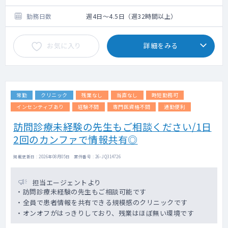
【外来】
・診療日：（火曜・水曜AM・隔週木曜）
勤務日数
週4日～4.5日（週32時間以上）
・外来患者数：1日20名（半日10名）前後
・主な疾患：パーキンソン病などの神経疾患
お気に入り
詳細をみる
【併設】通所リハビリテーション、メディカ
ルフィットネス
理学療法士2名、介護福祉士3名、ドライバー
1名、運動療法インストラクター2名
常勤
クリニック
残業なし
当直なし
時短勤務可
＜オンコール＞
インセンティブあり
経験不問
専門医資格不問
通勤便利
自宅待機
訪問診療未経験の先生もご相談ください/1日
オンコール待機1件2,000円、出動1件5,000
2回のカンファで情報共有◎
円
週1～2回、週末2～3回ほどお願いさせていた
だけると有難いです（応相談、現在は院長の
掲載更新日 : 2026年08月05日 案件番号 : 26-JQ314726
みで対応している為）
担当エージェントより
・訪問診療未経験の先生もご相談可能です
・全員で患者情報を共有できる規模感のクリニックです
・オンオフがはっきりしており、残業はほぼ無い環境です