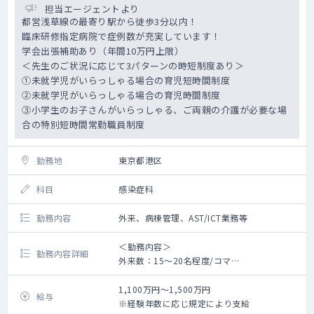
担当エージェントより
都営浅草線の最寄り駅から徒歩3分以内！
臨床研修指定病院で症例数が充実しています！
学会出張補助あり（年間10万円上限）
＜先生のご状況に応じて3パターンの時短制度あり＞
①未就学児がいらっしゃる場合の育児短時間制度
②未就学児がいらっしゃる場合の育児時間制度
③小学生のお子さんがいらっしゃる、ご両親の介護が必要な場
合の特別短時間常勤職員制度
勤務地
東京都港区
科目
感染症科
勤務内容
外来、病棟管理、AST/ICT業務等
＜勤務内容＞
勤務内容詳細
外来数：15～20名程度/コマ
病棟管理担当数：7名程度/月
1,100万円～1,500万円
給与
＜対象疾患＞
※経験年数に応じ規定により支給