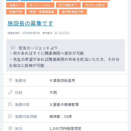
す）
当直なし
オンコールなし
託児施設あり
60代以上歓迎
経験不問
院長・管理職募集
専門医資格不問
＜勤務内容＞
施設長の募集です
【訪問診療】
・スタッフ数：医師2名、看護師3名、医療事
掲載更新日 : 2026年08月05日 案件番号 : 26-JQ313226
務3名
・訪問先割合：居宅9割、施設1割
・患者数：150名ほど
担当エージェントより
・主な疾患：神経疾患（認知症やパーキンソ
・何かあればすぐに関連病院へ受診が可能
ンなど難病）8割以上、そのほか内科系疾患
・先生の希望があれば関連病院の外来を担当いただき、その分
・看取り：年間15件ほど
お給与に反映が可能
・訪問件数：1日居宅7～12件ほど
・診療体制：医師＋看護師の2名体制（運転は
勤務地
千葉県四街道市
看護師が行います）
・診療範囲：半径8㎞
科目
不問
・夜間体制：常勤医が自宅でオンコール待機
→出動は当直連携基盤が対応します
勤務内容
・オンコール対応頻度：月～金の夜間5日間の
入居者の健康管理
平均2～3件、土日は平均2～3件
・電子カルテ：OWEL
勤務内容詳細
病床数：50床
※主治医制ではありません
給与
1,000万円程度想定