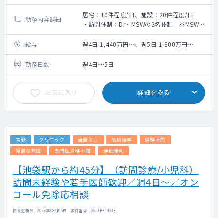
居宅：10件程度/日、施設：20件程度/日
勤務内容詳細
・訪問体制：Dr・MSWの2名体制 ※MSWが
運転を担当
※看護師の対応が必要な場合は、同法人の訪
給与
週4日 1,440万円～、週5日 1,800万円～
問診療ステーションのスタッフが対応（看護
師は各地区当番を決め、訪問体制を整えてい
勤務日数
週4日～5日
ます）
・担当患者数：個人宅であれば10名程度／
お気に入り
詳細をみる
日、施設の場合は20名程度／日（比率5:5の
イメージ）
・患者層：主に高齢者
・主な症例：悪性腫瘍や末期悪性腫瘍、脳血
管障害後遺症、筋委縮性側索硬化症、認知
常勤
クリニック
当直なし
高額給与
経験不問
症、高血圧・高脂血症・糖尿病などの内科系
疾患、褥瘡、その他の疾病・難病等
綺麗な施設
専門医資格不問
通勤便利
・看取り件数：1件程度／週
【池袋駅から約45分】（訪問診療/小児科）
＊スケジュール管理や患者ご家族やケアマネ
訪問未経験や若手医師歓迎／週4日～／オン
ージャーとの調整など、 医療行為以外の対応
は医療調整部が行いますので、医師は治療に
コール免除応相談
集中できる体制となっています。
掲載更新日 : 2026年08月05日 案件番号 : 26-JR314503