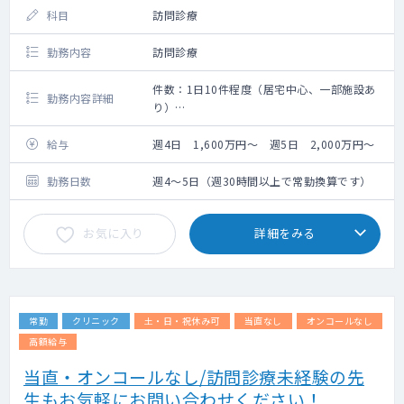
科目
訪問診療
勤務内容
訪問診療
件数：1日10件程度（居宅中心、一部施設あ
勤務内容詳細
り）
訪問診療をお願いいたします。
給与
週4日 1,600万円～ 週5日 2,000万円～
勤務日数
週4～5日（週30時間以上で常勤換算です）
お気に入り
詳細をみる
常勤
クリニック
土・日・祝休み可
当直なし
オンコールなし
高額給与
当直・オンコールなし/訪問診療未経験の先
生もお気軽にお問い合わせください！