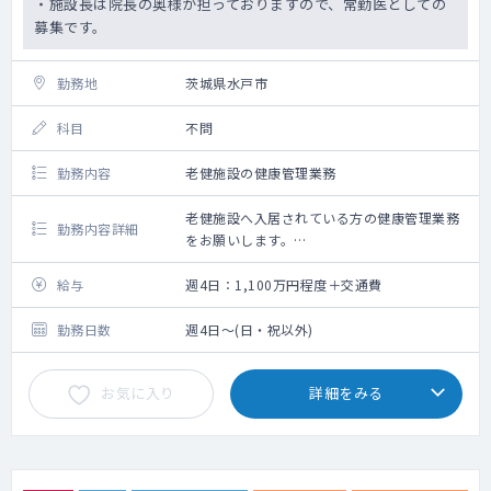
・施設長は院長の奥様が担っておりますので、常勤医としての
募集です。
勤務地
茨城県水戸市
科目
不問
勤務内容
老健施設の健康管理業務
老健施設へ入居されている方の健康管理業務
勤務内容詳細
をお願いします。
全80床のうち、入居率は75％くらい（デイサ
ービスのために25％は残してる）
給与
週4日：1,100万円程度＋交通費
勤務日数
週4日～(日・祝以外)
お気に入り
詳細をみる