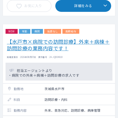
お気に入り
詳細をみる
NEW
常勤
病院
当直なし
高額給与
【水戸市×病院での訪問診療】外来＋病棟＋
訪問診療の業務内容です！
掲載更新日 : 2026年08月05日 案件番号 : 24-JQ004918
担当エージェントより
・病院での外来＋病棟＋訪問診療の求人です
勤務地
茨城県水戸市
科目
訪問診療・内科
勤務内容
外来、救急対応、訪問診療、病棟管理