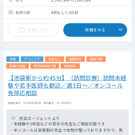
勤務日数
4日もしくは5日
お気に入り
詳細をみる
常勤
クリニック
当直なし
高額給与
経験不問
綺麗な施設
専門医資格不問
通勤便利
【池袋駅から約45分】（訪問診療）訪問未経
験や若手医師も歓迎／週3日～／オンコール
免除応相談
掲載更新日 : 2026年08月05日 案件番号 : 24-JR004025
担当エージェントより
・未経験や3年目などの若手の先生もご相談可能です
・オンコールは非常勤の先生で体制が整っておりますので、免