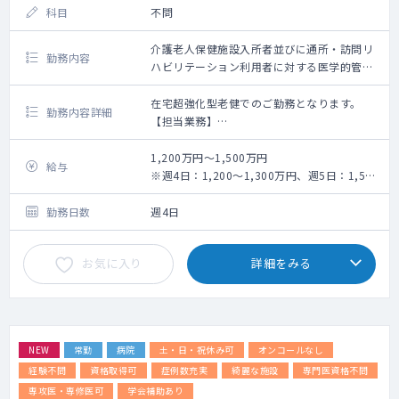
科目
不問
介護老人保健施設入所者並びに通所・訪問リ
勤務内容
ハビリテーション利用者に対する医学的管
理、施設管理者（管理医師）としての管理業
務全般
在宅超強化型老健でのご勤務となります。
勤務内容詳細
【担当業務】
・訪問リハビリテーション新規導入時の処
方箋作成
1,200万円～1,500万円
給与
・施設管理者業務
※週4日：1,200～1,300万円、週5日：1,500
【スタッフ体制】 PT・OT・ST 在籍（人数
万円（固定給）
記載なし）
勤務日数
週4日
【備考】
訪問リハ件数：0～3件/月（今後増加予
お気に入り
詳細をみる
定）
訪問先：個人宅
訪問手段：車
訪問体制：医師＋訪問セラピスト
NEW
常勤
病院
土・日・祝休み可
オンコールなし
▼▼オンコール
【対応方法】電話による相談、指示出し
経験不問
資格取得可
症例数充実
綺麗な施設
専門医資格不問
【対応回数】月5回程度
専攻医・専修医可
学会補助あり