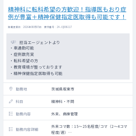
【手当年俸に含む
精神科に転科希望の方歓迎！指導医もおり症
【備考】
・急変時は救急隊が先行対応し、その後に医
例が豊富＋精神保健指定医取得も可能です！
師へ報告するケースあり。
・現在は関連病院へ事前相談のうえ救急搬送
掲載更新日 : 2026年08月05日 案件番号 : 24-JQ006117
対応。
・今後、出動対応可能な医師も歓迎。
担当エージェントより
・車通勤可能
・症例数充実
＜医師体制＞
・転科希望の方
常勤医1名、非常勤0名
・教育環境が整っております
・精神保健指定医取得も可能
勤務地
茨城県坂東市
科目
精神科・不問
勤務内容
外来、病棟管理
外来コマ数：15～25名程度/コマ（2～4コマ
勤務内容詳細
程度/週）