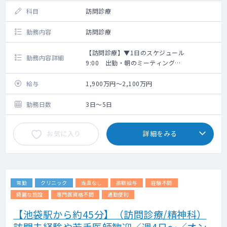
科目
訪問診療
勤務内容
訪問診療
【訪問診療】▼1日のスケジュール
勤務内容詳細
9:00 出勤・朝のミーティング
9:30 午前の訪問診療スタート
12:30 クリニックへ戻り、昼休憩
給与
1,900万円～2,100万円
13:30 午後の訪問診療スタート
17:30 診療終了
勤務日数
3日～5日
18:00 業務終了・帰宅
お気に入り
詳細をみる
常勤
クリニック
当直なし
高額給与
経験不問
綺麗な施設
専門医資格不問
通勤便利
【池袋駅から約45分】（訪問診療/精神科）
訪問未経験や若手医師歓迎／週4日～／オン