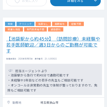
お気に入り
詳細をみる
常勤
クリニック
当直なし
高額給与
経験不問
綺麗な施設
専門医資格不問
通勤便利
【池袋駅から約45分】（訪問診療）未経験や
若手医師歓迎／週3日からのご勤務が可能で
す
掲載更新日 : 2026年08月05日 案件番号 : 23-JL003632
担当エージェントより
・池袋駅から急行で約45分で通勤可能です
・未経験や3年目などの若手の先生もご相談可能です
・オンコールは非常勤の先生で体制が整っておりますので、免
除もご相談可能です
勤務地
埼玉県狭山市