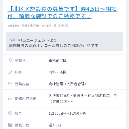
【北区×施設長の募集です】週4.5日～相談
可。綺麗な施設でのご勤務です♪
掲載更新日 : 2026年08月05日 案件番号 : 26-JQ314812
担当エージェントより
病院併設のためオンコール無しのご相談が可能です
勤務地
東京都北区
科目
内科・不問
勤務内容
病棟管理（入所者管理）
入所者100名・通所サービス35名程度／日
勤務内容詳細
（定員50名）
入所者、通所サービスをご利用の方々の全身
管理業務をお願いいたします
給与
1,200万円～1,350万円
勤務日数
週4.5日