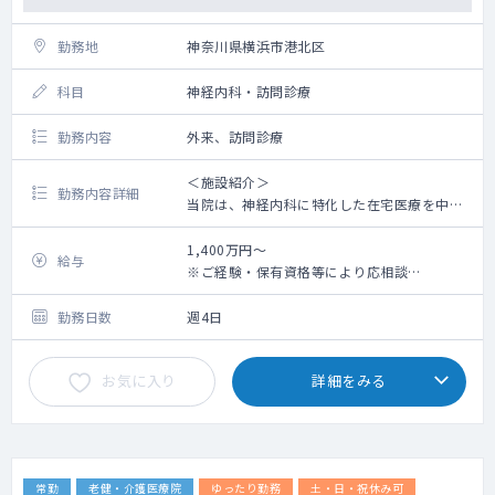
勤務地
神奈川県横浜市港北区
科目
神経内科・訪問診療
勤務内容
外来、訪問診療
＜施設紹介＞
勤務内容詳細
当院は、神経内科に特化した在宅医療を中心
に、外来診療・通所リハを組み合わせた地域
密着型の医療を提供しています
1,400万円～
給与
在宅医療に関心のある方はもちろん、神経内
※ご経験・保有資格等により応相談
科の専門性を活かしたい先生にも最適な環境
※資格手当・オンコール手当等、別途支給
です
勤務日数
週4日
★専門性を活かせる：神経難病・脳卒中・パ
ーキンソン病など、神経内科症例を数多く経
お気に入り
詳細をみる
験可能
★負担が少ない：終末期患者は少なく、精神
的・体力的に無理なく勤務できます
★安定した法人基盤：開院から10年以上地域
で信頼されるクリニックです（院長は日本神
常勤
老健・介護医療院
ゆったり勤務
土・日・祝休み可
経学会専門医、日本神経治療学会名誉会員で