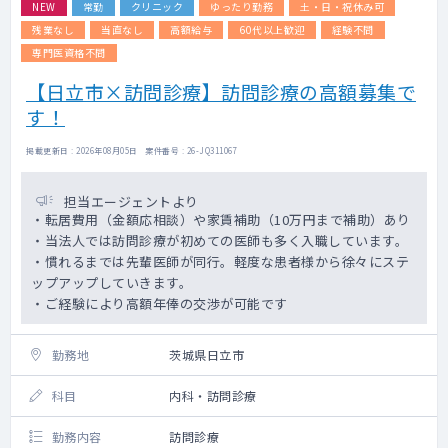
NEW
常勤
クリニック
ゆったり勤務
土・日・祝休み可
・コールは看護師orドクターで受けますの
で、ご自宅の待機でお看取りの依頼があった
残業なし
当直なし
高額給与
60代以上歓迎
経験不問
時のみ出動となります。
専門医資格不問
・当院の運転手（看護師等）かタクシー移動
【日立市×訪問診療】訪問診療の高額募集で
で、事前に各クリニックの死亡診断書、封
筒、ステート、ペンライト支給
す！
掲載更新日 : 2026年08月05日 案件番号 : 26-JQ311067
担当エージェントより
・転居費用（金額応相談）や家賃補助（10万円まで補助）あり
・当法人では訪問診療が初めての医師も多く入職しています。
・慣れるまでは先輩医師が同行。軽度な患者様から徐々にステ
ップアップしていきます。
・ご経験により高額年俸の交渉が可能です
勤務地
茨城県日立市
科目
内科・訪問診療
勤務内容
訪問診療