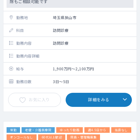
除もご相談可能です
勤務地
埼玉県狭山市
科目
訪問診療
勤務内容
訪問診療
勤務内容詳細
給与
1,900万円～2,100万円
勤務日数
3日～5日
お気に入り
詳細をみる
常勤
老健・介護医療院
ゆったり勤務
週4.5日から
当直なし
オンコールなし
60代以上歓迎
院長・管理職募集