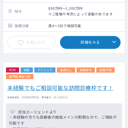
管理病床数：15～25床程度（応相談）
800万円～1,300万円
給与
※ご経験や年次によって変動があります
勤務日数
週4～5日で相談可能
お気に入り
詳細をみる
NEW
常勤
クリニック
当直なし
高額給与
経験不問
専門医資格不問
未経験でもご相談可能な訪問診療枠です！
掲載更新日 : 2026年08月05日 案件番号 : 24-JQ100113
担当エージェントより
・未経験の方でも高齢者の施設メインの勤務なので、ご相談が
可能です