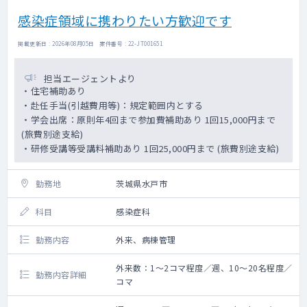
感染症領域に携わりたい方歓迎です
掲載更新日 : 2026年08月05日 案件番号 : 22-JT001651
担当エージェントより
・住宅補助あり
・赴任手当(引越費用等)：規定範囲内とする
・学会出席：原則年4回まで参加費補助あり 1回15,000円まで
(旅費別途支給)
・研修受講等受講料補助あり 1回25,000円まで (旅費別途支給)
勤務地
茨城県水戸市
科目
感染症科
勤務内容
外来、病棟管理
外来数：1～2コマ程度／週、10～20名程度／
勤務内容詳細
コマ