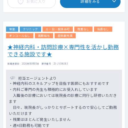
お気に入り
詳細をみる
常勤
クリニック
土・日・祝休み可
残業なし
当直なし
オンコールなし
高額給与
症例数充実
★神経内科・訪問診療×専門性を活かし勤務
できる施設です★
掲載更新日 : 2026年08月05日 案件番号 : 25-JV306363
担当エージェントより
・神経内科のスキルアップを目指す医師にもおすすめです
・内科ご専門の先生も積極的にお受入れしています
入職後の診療においては現院長の診療に同行し研修いただき
ます
日々、現院長がしっかりとサポートするので安心してご勤務
いただけます
・残業はほとんど発生いたしません
・週4日勤務も可能です