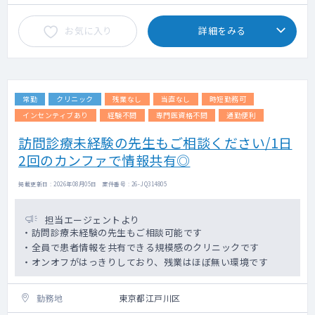
お気に入り
詳細をみる
常勤
クリニック
残業なし
当直なし
時短勤務可
インセンティブあり
経験不問
専門医資格不問
通勤便利
訪問診療未経験の先生もご相談ください/1日
2回のカンファで情報共有◎
掲載更新日 : 2026年08月05日 案件番号 : 26-JQ314805
担当エージェントより
・訪問診療未経験の先生もご相談可能です
・全員で患者情報を共有できる規模感のクリニックです
・オンオフがはっきりしており、残業はほぼ無い環境です
勤務地
東京都江戸川区