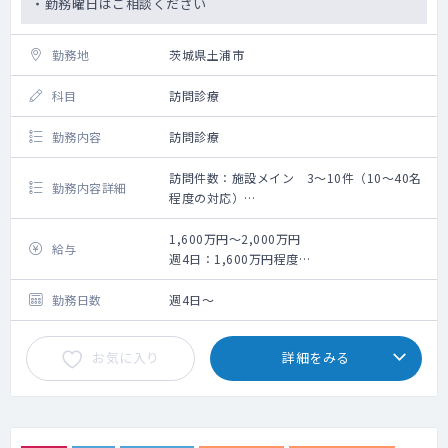
・勤務曜日はご相談ください
勤務地
茨城県土浦市
科目
訪問診療
勤務内容
訪問診療
訪問件数：施設メイン 3～10件（10～40名
勤務内容詳細
程度の対応）
＜患者層＞
高齢者の慢性疾患、終末期、※一部障がい者
1,600万円～2,000万円
給与
＜訪問先＞
週4日：1,600万円程度
施設メイン：1日3～10件（10～40人診療）
週5日：2,000万円程度
＜経験＞
※別途インセンティブ有
勤務日数
週4日～
未経験大歓迎（精神科、皮膚科、外科系歓
迎）
お気に入り
詳細をみる
＜体制＞
ドライバーor看護師
＜夜間オンコール待機＞
・出動はお看取りのみです
・1日2〜3回程度