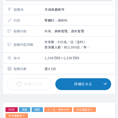
勤務地
茨城県鹿嶋市
科目
腎臓科・透析科
勤務内容
外来、病棟管理、透析管理
外来数：650名／日（全科）
勤務内容詳細
救急搬入数：約3,000台／年
・病棟受持患者数：8名程度（主治医制）
・外来コマ数：2～3コマ/週
給与
1,500万円～2,500万円
主に外来と病棟管理をお願いいたします。
透析管理も含め勤務バランスはご相談可。
勤務日数
週4.5日
・血液透析の中でも最新治療であるオンライ
ンHDFに全台（50台）対応可能となります。
お気に入り
詳細をみる
NEW
常勤
病院
土・日・祝休み可
託児施設あり
学会補助あり