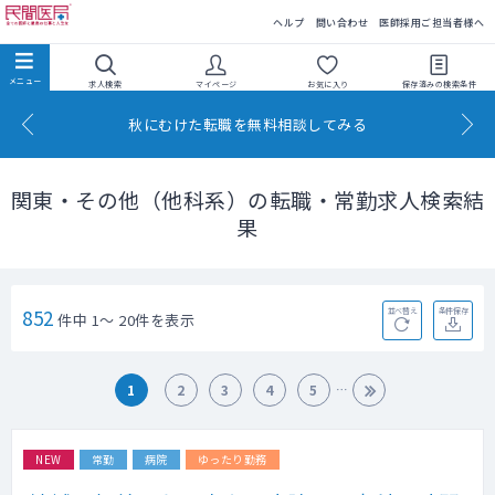
民間医局
ヘルプ
問い合わせ
医師採用ご担当者様へ
求人検索
マイページ
お気に入り
保存済みの
検索条件
秋にむけた転職を無料相談してみる
関東・その他（他科系）の転職・常勤求人検索結
果
852
並べ替え
条件保存
件中 1～ 20件を表示
1
2
3
4
5
NEW
常勤
病院
ゆったり勤務