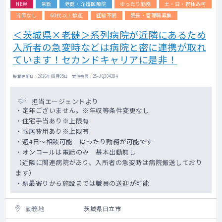
NEW
常勤
老健・介護医療院
ゆったり勤務
土・日・祝休み可
当直なし
60代以上歓迎
経験不問
院長・管理職募集
＜茨城県×老健＞系列病院が近隣にあるため
入所者の急変時などは病院と密に連携が取れ
ています！セカンドキャリアに是非！
掲載更新日 : 2026年08月05日 案件番号 : 25-JQ304284
担当エージェントより
・定年ございません。※年収等条件変更なし
・住宅手当あり※上限有
・転居費用あり※上限有
・週4日～相談可能 ゆったり勤務が可能です
・オンコールは電話のみ 基本出動無し
（近隣に関連病院があり、入所者の急変時は病院搬送しており
ます）
・駅最寄りから施設までは職員の送迎が可能
勤務地
茨城県日立市