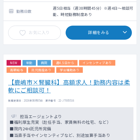
感染性疾患全般
週5日相当（週38時間45分）※週4日～相談可
勤務日数
能、時短勤務制度あり
お気に入り
詳細をみる
NEW
常勤
病院
週4.5日から
インセンティブあり
高額給与
託児施設あり
学会補助あり
【鹿嶋市×腎臓科】高額求人！勤務内容は柔
軟にご相談可！
掲載更新日 : 2026年08月05日 案件番号 : 22-JT005516
担当エージェントより
■福利厚生充実（赴任手当、家賃無料の社宅、など）
■院内24H託児所完備
■当直手当やインセンティブなど、別途加算手当あり